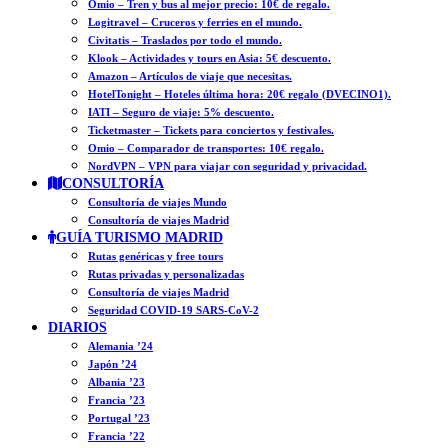
Omio – Tren y bus al mejor precio: 10€ de regalo.
Logitravel – Cruceros y ferries en el mundo.
Civitatis – Traslados por todo el mundo.
Klook – Actividades y tours en Asia: 5€ descuento.
Amazon – Artículos de viaje que necesitas.
HotelTonight – Hoteles última hora: 20€ regalo (DVECINO1).
IATI – Seguro de viaje: 5% descuento.
Ticketmaster – Tickets para conciertos y festivales.
Omio – Comparador de transportes: 10€ regalo.
NordVPN – VPN para viajar con seguridad y privacidad.
CONSULTORÍA
Consultoría de viajes Mundo
Consultoría de viajes Madrid
GUÍA TURISMO MADRID
Rutas genéricas y free tours
Rutas privadas y personalizadas
Consultoría de viajes Madrid
Seguridad COVID-19 SARS-CoV-2
DIARIOS
Alemania ’24
Japón ’24
Albania ’23
Francia ’23
Portugal ’23
Francia ’22