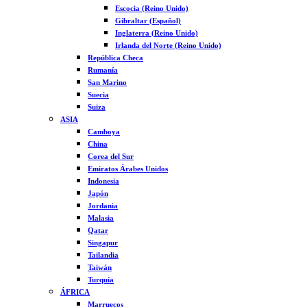
Escocia (Reino Unido)
Gibraltar (Español)
Inglaterra (Reino Unido)
Irlanda del Norte (Reino Unido)
República Checa
Rumanía
San Marino
Suecia
Suiza
ASIA
Camboya
China
Corea del Sur
Emiratos Árabes Unidos
Indonesia
Japón
Jordania
Malasia
Qatar
Singapur
Tailandia
Taiwán
Turquía
ÁFRICA
Marruecos