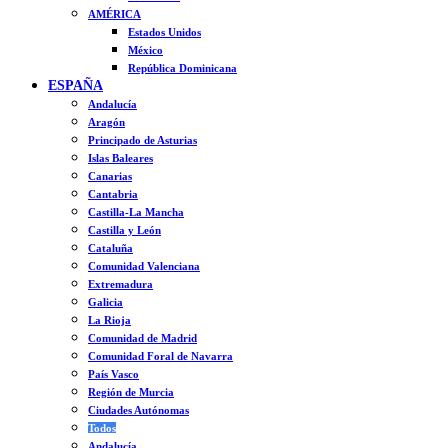
AMÉRICA
Estados Unidos
México
República Dominicana
ESPAÑA
Andalucía
Aragón
Principado de Asturias
Islas Baleares
Canarias
Cantabria
Castilla-La Mancha
Castilla y León
Cataluña
Comunidad Valenciana
Extremadura
Galicia
La Rioja
Comunidad de Madrid
Comunidad Foral de Navarra
País Vasco
Región de Murcia
Ciudades Autónomas
Todos
Andalucía