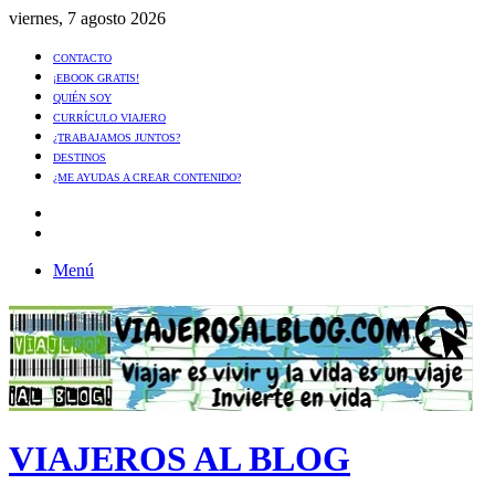
viernes, 7 agosto 2026
CONTACTO
¡EBOOK GRATIS!
QUIÉN SOY
CURRÍCULO VIAJERO
¿TRABAJAMOS JUNTOS?
DESTINOS
¿ME AYUDAS A CREAR CONTENIDO?
Artículo
al
Buscar
azar
Menú
VIAJEROS AL BLOG