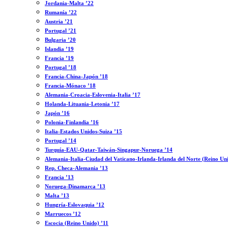
Jordania-Malta ’22
Rumanía ’22
Austria ’21
Portugal ’21
Bulgaria ’20
Islandia ’19
Francia ’19
Portugal ’18
Francia-China-Japón ’18
Francia-Mónaco ’18
Alemania-Croacia-Eslovenia-Italia ’17
Holanda-Lituania-Letonia ’17
Japón ’16
Polonia-Finlandia ’16
Italia-Estados Unidos-Suiza ’15
Portugal ’14
Turquía-EAU-Qatar-Taiwán-Singapur-Noruega ’14
Alemania-Italia-Ciudad del Vaticano-Irlanda-Irlanda del Norte (Reino Un
Rep. Checa-Alemania ’13
Francia ’13
Noruega-Dinamarca ’13
Malta ’13
Hungría-Eslovaquia ’12
Marruecos ’12
Escocia (Reino Unido) ’11