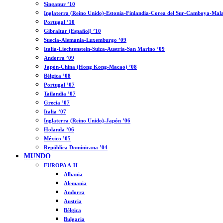
Singapur ’10
Inglaterra (Reino Unido)-Estonia-Finlandia-Corea del Sur-Camboya-Mala
Portugal ’10
Gibraltar (Español) ’10
Suecia-Alemania-Luxemburgo ’09
Italia-Liechtenstein-Suiza-Austria-San Marino ’09
Andorra ’09
Japón-China (Hong Kong-Macao) ’08
Bélgica ’08
Portugal ’07
Tailandia ’07
Grecia ’07
Italia ’07
Inglaterra (Reino Unido)-Japón ’06
Holanda ’06
México ’05
República Dominicana ’04
MUNDO
EUROPA A-H
Albania
Alemania
Andorra
Austria
Bélgica
Bulgaria