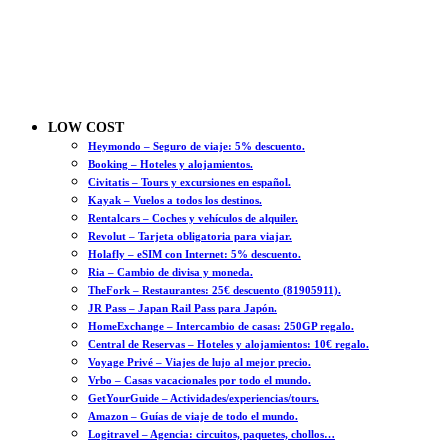
LOW COST
Heymondo – Seguro de viaje: 5% descuento.
Booking – Hoteles y alojamientos.
Civitatis – Tours y excursiones en español.
Kayak – Vuelos a todos los destinos.
Rentalcars – Coches y vehículos de alquiler.
Revolut – Tarjeta obligatoria para viajar.
Holafly – eSIM con Internet: 5% descuento.
Ria – Cambio de divisa y moneda.
TheFork – Restaurantes: 25€ descuento (81905911).
JR Pass – Japan Rail Pass para Japón.
HomeExchange – Intercambio de casas: 250GP regalo.
Central de Reservas – Hoteles y alojamientos: 10€ regalo.
Voyage Privé – Viajes de lujo al mejor precio.
Vrbo – Casas vacacionales por todo el mundo.
GetYourGuide – Actividades/experiencias/tours.
Amazon – Guías de viaje de todo el mundo.
Logitravel – Agencia: circuitos, paquetes, chollos…