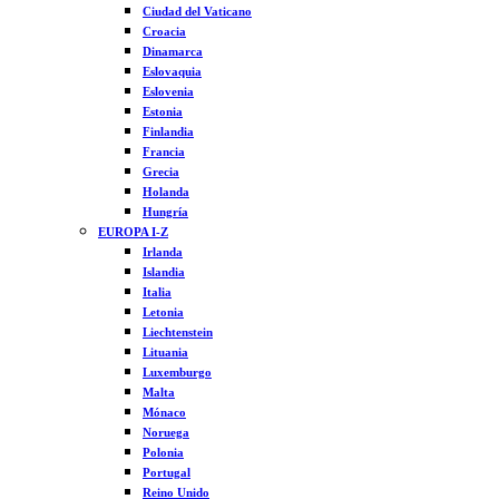
Ciudad del Vaticano
Croacia
Dinamarca
Eslovaquia
Eslovenia
Estonia
Finlandia
Francia
Grecia
Holanda
Hungría
EUROPA I-Z
Irlanda
Islandia
Italia
Letonia
Liechtenstein
Lituania
Luxemburgo
Malta
Mónaco
Noruega
Polonia
Portugal
Reino Unido