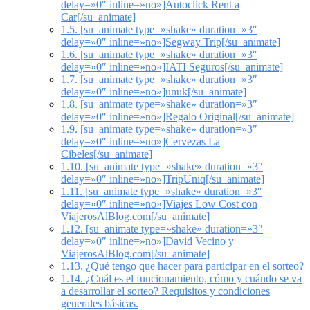
delay=»0″ inline=»no»]Autoclick Rent a
Car[/su_animate]
1.5.
[su_animate type=»shake» duration=»3″
delay=»0″ inline=»no»]Segway Trip[/su_animate]
1.6.
[su_animate type=»shake» duration=»3″
delay=»0″ inline=»no»]IATI Seguros[/su_animate]
1.7.
[su_animate type=»shake» duration=»3″
delay=»0″ inline=»no»]unuk[/su_animate]
1.8.
[su_animate type=»shake» duration=»3″
delay=»0″ inline=»no»]Regalo Original[/su_animate]
1.9.
[su_animate type=»shake» duration=»3″
delay=»0″ inline=»no»]Cervezas La
Cibeles[/su_animate]
1.10.
[su_animate type=»shake» duration=»3″
delay=»0″ inline=»no»]TripUniq[/su_animate]
1.11.
[su_animate type=»shake» duration=»3″
delay=»0″ inline=»no»]Viajes Low Cost con
ViajerosAlBlog.com[/su_animate]
1.12.
[su_animate type=»shake» duration=»3″
delay=»0″ inline=»no»]David Vecino y
ViajerosAlBlog.com[/su_animate]
1.13.
¿Qué tengo que hacer para participar en el sorteo?
1.14.
¿Cuál es el funcionamiento, cómo y cuándo se va
a desarrollar el sorteo? Requisitos y condiciones
generales básicas.