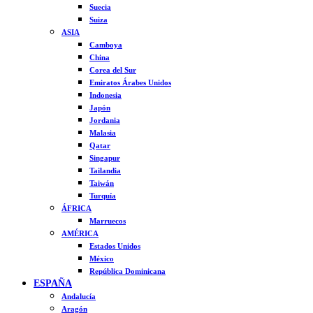
Suecia
Suiza
ASIA
Camboya
China
Corea del Sur
Emiratos Árabes Unidos
Indonesia
Japón
Jordania
Malasia
Qatar
Singapur
Tailandia
Taiwán
Turquía
ÁFRICA
Marruecos
AMÉRICA
Estados Unidos
México
República Dominicana
ESPAÑA
Andalucía
Aragón