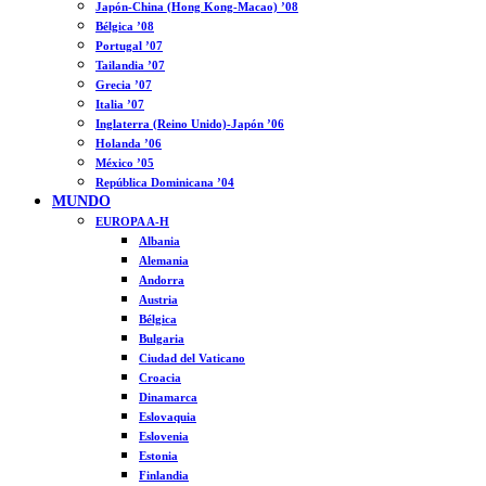
Japón-China (Hong Kong-Macao) ’08
Bélgica ’08
Portugal ’07
Tailandia ’07
Grecia ’07
Italia ’07
Inglaterra (Reino Unido)-Japón ’06
Holanda ’06
México ’05
República Dominicana ’04
MUNDO
EUROPA A-H
Albania
Alemania
Andorra
Austria
Bélgica
Bulgaria
Ciudad del Vaticano
Croacia
Dinamarca
Eslovaquia
Eslovenia
Estonia
Finlandia