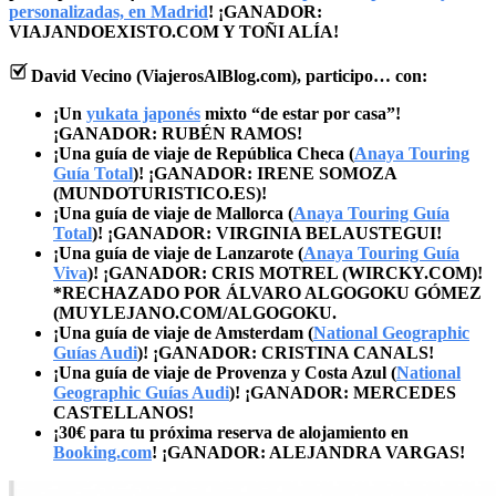
personalizadas, en Madrid
! ¡GANADOR:
VIAJANDOEXISTO.COM Y TOÑI ALÍA!
David Vecino (ViajerosAlBlog.com), participo… con:
¡Un
yukata japonés
mixto “de estar por casa”!
¡GANADOR: RUBÉN RAMOS!
¡Una guía de viaje de República Checa (
Anaya Touring
Guía Total
)! ¡GANADOR: IRENE SOMOZA
(MUNDOTURISTICO.ES)!
¡Una guía de viaje de Mallorca (
Anaya Touring Guía
Total
)! ¡GANADOR: VIRGINIA BELAUSTEGUI!
¡Una guía de viaje de Lanzarote (
Anaya Touring Guía
Viva
)! ¡GANADOR: CRIS MOTREL (WIRCKY.COM)!
*RECHAZADO POR ÁLVARO ALGOGOKU GÓMEZ
(MUYLEJANO.COM/ALGOGOKU.
¡Una guía de viaje de Amsterdam (
National Geographic
Guías Audi
)! ¡GANADOR: CRISTINA CANALS!
¡Una guía de viaje de Provenza y Costa Azul (
National
Geographic Guías Audi
)! ¡GANADOR: MERCEDES
CASTELLANOS!
¡30€ para tu próxima reserva de alojamiento en
Booking.com
! ¡GANADOR: ALEJANDRA VARGAS!