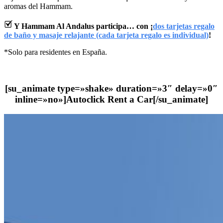
aromas del Hammam.
Y Hammam Al Andalus participa… con ¡
dos tarjetas regalo
de baño y masaje relajante (cada tarjeta regalo es individual)
!
*Solo para residentes en España.
[su_animate type=»shake» duration=»3″ delay=»0″
inline=»no»]
Autoclick Rent a Car
[/su_animate]