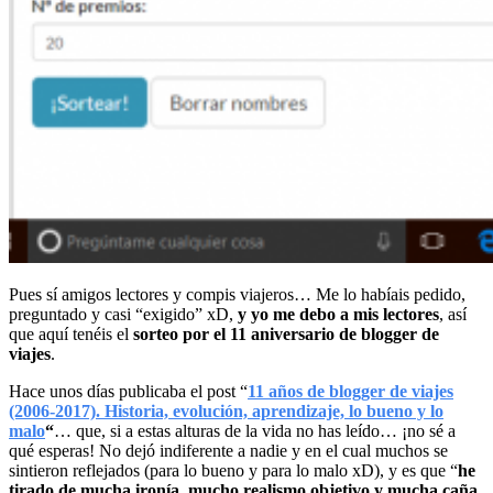
Pues sí amigos lectores y compis viajeros… Me lo habíais pedido,
preguntado y casi “exigido” xD,
y yo me debo a mis lectores
, así
que aquí tenéis el
sorteo por el 11 aniversario de blogger de
viajes
.
Hace unos días publicaba el post “
11 años de blogger de viajes
(2006-2017). Historia, evolución, aprendizaje, lo bueno y lo
malo
“
… que, si a estas alturas de la vida no has leído… ¡no sé a
qué esperas! No dejó indiferente a nadie y en el cual muchos se
sintieron reflejados (para lo bueno y para lo malo xD), y es que “
he
tirado de mucha ironía, mucho realismo objetivo y mucha caña