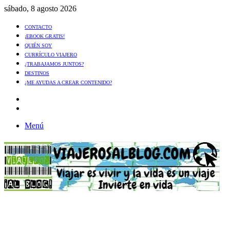
sábado, 8 agosto 2026
CONTACTO
¡EBOOK GRATIS!
QUIÉN SOY
CURRÍCULO VIAJERO
¿TRABAJAMOS JUNTOS?
DESTINOS
¿ME AYUDAS A CREAR CONTENIDO?
Artículo
al
Buscar
azar
Menú