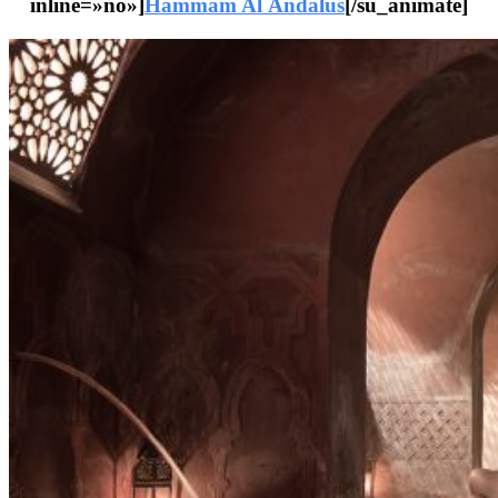
inline=»no»]
Hammam Al Ándalus
[/su_animate]