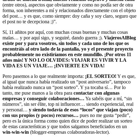
(entre otros), aspectos que obviamente y como no podía ser de otra
forma, son inherentes a mí y relacionados directamente con el objeto
del post… y es que, como siempre: doy caña y soy claro, seguro que
el post no te decepciona ;)”.
Sí, 11 añitos por aquí, con muchas cosas buenas y muchas cosas
malas… y por aquí sigo, y seguiré, dando guerra ;).
ViajerosAlBlog
existe por y para vosotros, sin todos y cada uno de los que os
encontráis al otro lado de la pantalla, yo y el presente proyecto
probablemente no existiríamos en este mundillo. ¡Por otros 11
años más! Y NO LO OLVIDES: VIAJAR ES VIVIR Y LA
VIDA ES UN VIAJE… ¡INVIERTE EN VIDA!
Pero pasemos a lo que realmente importa:
¡EL SORTEO!
Y es que,
al igual que nunca había realizado un “post aniversario”, tampoco
había realizado nunca un “post sorteo”. Y ya tocaba sí… Por lo
tanto, me puse manos a la obra para
contactar con algunas
empresas y conseguir colaboraciones…
Ya sabéis que a mí, “sin
números”, sin ser élite, top ni influencer… siendo experiencial, real
y personal…
y siendo todavía de esos “locos” que viajan (poco)
con sus propios (y pocos) recursos…
pues no me gusta “pedir”,
pero es la única forma como quien dice de poder realizar un sorteo
de estas características y que todos salgamos beneficiados en un
win-win-win
(blogger-empresas colaboradoras-lector).