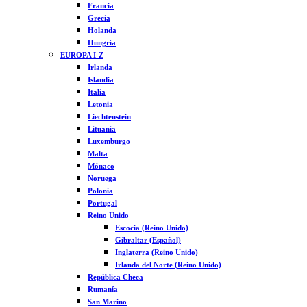
Francia
Grecia
Holanda
Hungría
EUROPA I-Z
Irlanda
Islandia
Italia
Letonia
Liechtenstein
Lituania
Luxemburgo
Malta
Mónaco
Noruega
Polonia
Portugal
Reino Unido
Escocia (Reino Unido)
Gibraltar (Español)
Inglaterra (Reino Unido)
Irlanda del Norte (Reino Unido)
República Checa
Rumanía
San Marino