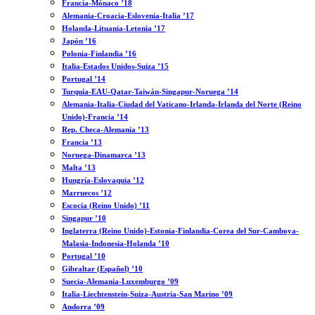
Francia-Mónaco ’18
Alemania-Croacia-Eslovenia-Italia ’17
Holanda-Lituania-Letonia ’17
Japón ’16
Polonia-Finlandia ’16
Italia-Estados Unidos-Suiza ’15
Portugal ’14
Turquía-EAU-Qatar-Taiwán-Singapur-Noruega ’14
Alemania-Italia-Ciudad del Vaticano-Irlanda-Irlanda del Norte (Reino
Unido)-Francia ’14
Rep. Checa-Alemania ’13
Francia ’13
Noruega-Dinamarca ’13
Malta ’13
Hungría-Eslovaquia ’12
Marruecos ’12
Escocia (Reino Unido) ’11
Singapur ’10
Inglaterra (Reino Unido)-Estonia-Finlandia-Corea del Sur-Camboya-
Malasia-Indonesia-Holanda ’10
Portugal ’10
Gibraltar (Español) ’10
Suecia-Alemania-Luxemburgo ’09
Italia-Liechtenstein-Suiza-Austria-San Marino ’09
Andorra ’09