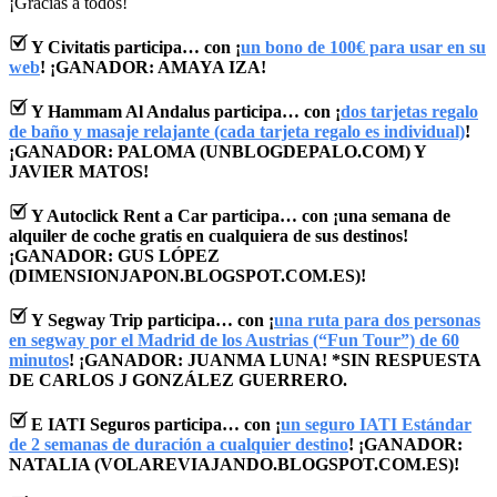
¡Gracias a todos!
Y Civitatis participa… con ¡
un bono de 100€ para usar en su
web
! ¡GANADOR: AMAYA IZA!
Y Hammam Al Andalus participa… con ¡
dos tarjetas regalo
de baño y masaje relajante (cada tarjeta regalo es individual)
!
¡GANADOR: PALOMA (UNBLOGDEPALO.COM) Y
JAVIER MATOS!
Y Autoclick Rent a Car participa… con ¡una semana de
alquiler de coche gratis en cualquiera de sus destinos!
¡GANADOR: GUS LÓPEZ
(DIMENSIONJAPON.BLOGSPOT.COM.ES)!
Y Segway Trip participa… con ¡
una ruta para dos personas
en segway por el Madrid de los Austrias (“Fun Tour”) de 60
minutos
! ¡GANADOR: JUANMA LUNA! *SIN RESPUESTA
DE CARLOS J GONZÁLEZ GUERRERO.
E IATI Seguros participa… con ¡
un seguro IATI Estándar
de 2 semanas de duración a cualquier destino
! ¡GANADOR:
NATALIA (VOLAREVIAJANDO.BLOGSPOT.COM.ES)!