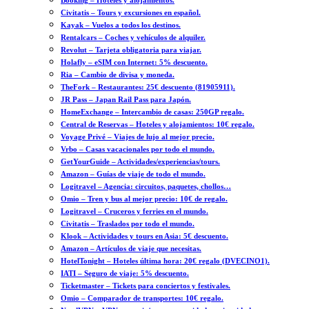
Booking – Hoteles y alojamientos.
Civitatis – Tours y excursiones en español.
Kayak – Vuelos a todos los destinos.
Rentalcars – Coches y vehículos de alquiler.
Revolut – Tarjeta obligatoria para viajar.
Holafly – eSIM con Internet: 5% descuento.
Ria – Cambio de divisa y moneda.
TheFork – Restaurantes: 25€ descuento (81905911).
JR Pass – Japan Rail Pass para Japón.
HomeExchange – Intercambio de casas: 250GP regalo.
Central de Reservas – Hoteles y alojamientos: 10€ regalo.
Voyage Privé – Viajes de lujo al mejor precio.
Vrbo – Casas vacacionales por todo el mundo.
GetYourGuide – Actividades/experiencias/tours.
Amazon – Guías de viaje de todo el mundo.
Logitravel – Agencia: circuitos, paquetes, chollos…
Omio – Tren y bus al mejor precio: 10€ de regalo.
Logitravel – Cruceros y ferries en el mundo.
Civitatis – Traslados por todo el mundo.
Klook – Actividades y tours en Asia: 5€ descuento.
Amazon – Artículos de viaje que necesitas.
HotelTonight – Hoteles última hora: 20€ regalo (DVECINO1).
IATI – Seguro de viaje: 5% descuento.
Ticketmaster – Tickets para conciertos y festivales.
Omio – Comparador de transportes: 10€ regalo.