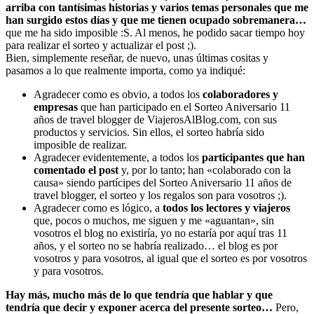
arriba con tantísimas historias y varios temas personales que me
han surgido estos días y que me tienen ocupado sobremanera…
que me ha sido imposible :S. Al menos, he podido sacar tiempo hoy
para realizar el sorteo y actualizar el post ;).
Bien, simplemente reseñar, de nuevo, unas últimas cositas y
pasamos a lo que realmente importa, como ya indiqué:
Agradecer como es obvio, a todos los
colaboradores y
empresas
que han participado en el Sorteo Aniversario 11
años de travel blogger de ViajerosAlBlog.com, con sus
productos y servicios. Sin ellos, el sorteo habría sido
imposible de realizar.
Agradecer evidentemente, a todos los
participantes que han
comentado el post
y, por lo tanto; han «colaborado con la
causa» siendo partícipes del Sorteo Aniversario 11 años de
travel blogger, el sorteo y los regalos son para vosotros ;).
Agradecer como es lógico, a
todos los lectores y viajeros
que, pocos o muchos, me siguen y me «aguantan», sin
vosotros el blog no existiría, yo no estaría por aquí tras 11
años, y el sorteo no se habría realizado… el blog es por
vosotros y para vosotros, al igual que el sorteo es por vosotros
y para vosotros.
Hay más, mucho más de lo que tendría que hablar y que
tendría que decir y exponer acerca del presente sorteo…
Pero,