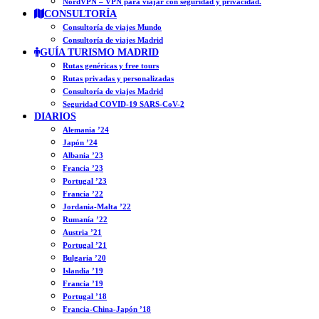
NordVPN – VPN para viajar con seguridad y privacidad.
CONSULTORÍA
Consultoría de viajes Mundo
Consultoría de viajes Madrid
GUÍA TURISMO MADRID
Rutas genéricas y free tours
Rutas privadas y personalizadas
Consultoría de viajes Madrid
Seguridad COVID-19 SARS-CoV-2
DIARIOS
Alemania ’24
Japón ’24
Albania ’23
Francia ’23
Portugal ’23
Francia ’22
Jordania-Malta ’22
Rumanía ’22
Austria ’21
Portugal ’21
Bulgaria ’20
Islandia ’19
Francia ’19
Portugal ’18
Francia-China-Japón ’18