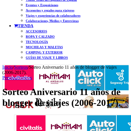
Eventos y Exposiciones
Accesorios y regalos para viajeros
Viajes y experiencias de colaboradores
Colaboraciones, Medios y Entrevistas
TIENDA
ACCESORIOS
ROPA Y CALZADO
TECNOLOGÍA
MOCHILAS Y MALETAS
CAMPING Y EXTERIOR
GUÍAS DE VIAJE Y LIBROS
Inicio
/
Sorteos
/
Sorteo Aniversario 11 años de blogger de viajes
(2006-2017).
Personal
Sorteos
Sorteo Aniversario 11 años de
blogger de viajes (2006-2017).