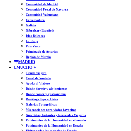
Comunidad de Madrid
Comunidad Foral de Navarra
Comunidad Valenciana
Extremadura
Galicia
Gibraltar (Español)
Islas Baleares
La Rioja
País Vasco
Principado de Asturias
Región de Murcia
MADRID
MUCHO +
Tienda viajera
Canal de Youtube
Ayuda al Viajero
Dónde dormir y alojamientos
Dónde comer y gastronomía
Rankings Tops y Listas
Galerías Fotográficas
Mis canciones para viajar favoritas
Anécdotas, Instantes y Recuerdos Viajeros
Patrimonios de la Humanidad en el mundo
Patrimonios de la Humanidad en España
Visitar todas las capitales de España