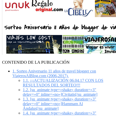
CONTENIDO DE LA PUBLICACIÓN
1.
Sorteo Aniversario 11 años de travel blogger con
ViajerosAlBlog.com (2006-2017).
1.1.
¡¡¡ACTUALIZACIÓN 06.04.17 CON LOS
RESULTADOS DEL SORTEO!!!
1.2.
[su_animate type=»shake» duration=»3″
delay=»0″ inline=»no»]Civitatis[/su_animate]
1.3.
[su_animate type=»shake» duration=»3″
delay=»0″ inline=»no»]Hammam Al
Ándalus[/su_animate]
1.4.
[su_animate type=»shake» duration=»3″