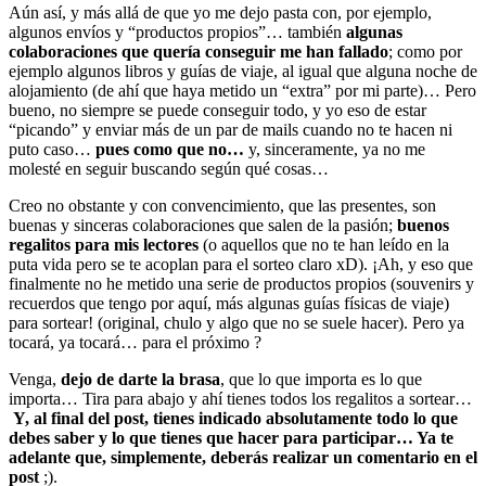
Aún así, y más allá de que yo me dejo pasta con, por ejemplo,
algunos envíos y “productos propios”… también
algunas
colaboraciones que quería conseguir me han fallado
; como por
ejemplo algunos libros y guías de viaje, al igual que alguna noche de
alojamiento (de ahí que haya metido un “extra” por mi parte)… Pero
bueno, no siempre se puede conseguir todo, y yo eso de estar
“picando” y enviar más de un par de mails cuando no te hacen ni
puto caso…
pues como que no…
y, sinceramente, ya no me
molesté en seguir buscando según qué cosas…
Creo no obstante y con convencimiento, que las presentes, son
buenas y sinceras colaboraciones que salen de la pasión;
buenos
regalitos para mis lectores
(o aquellos que no te han leído en la
puta vida pero se te acoplan para el sorteo claro xD). ¡Ah, y eso que
finalmente no he metido una serie de productos propios (souvenirs y
recuerdos que tengo por aquí, más algunas guías físicas de viaje)
para sortear! (original, chulo y algo que no se suele hacer). Pero ya
tocará, ya tocará… para el próximo ?
Venga,
dejo de darte la brasa
, que lo que importa es lo que
importa… Tira para abajo y ahí tienes todos los regalitos a sortear…
Y, al final del post, tienes indicado absolutamente todo lo que
debes saber y lo que tienes que hacer para participar… Ya te
adelante que, simplemente, deberás realizar un comentario en el
post
;).