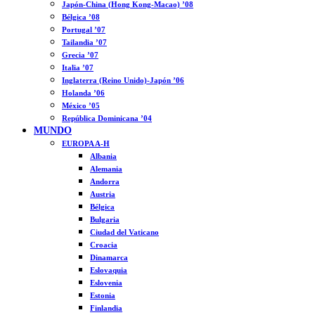
Japón-China (Hong Kong-Macao) ’08
Bélgica ’08
Portugal ’07
Tailandia ’07
Grecia ’07
Italia ’07
Inglaterra (Reino Unido)-Japón ’06
Holanda ’06
México ’05
República Dominicana ’04
MUNDO
EUROPA A-H
Albania
Alemania
Andorra
Austria
Bélgica
Bulgaria
Ciudad del Vaticano
Croacia
Dinamarca
Eslovaquia
Eslovenia
Estonia
Finlandia