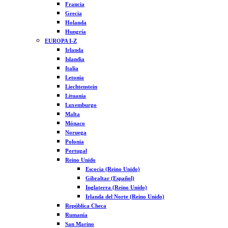
Francia
Grecia
Holanda
Hungría
EUROPA I-Z
Irlanda
Islandia
Italia
Letonia
Liechtenstein
Lituania
Luxemburgo
Malta
Mónaco
Noruega
Polonia
Portugal
Reino Unido
Escocia (Reino Unido)
Gibraltar (Español)
Inglaterra (Reino Unido)
Irlanda del Norte (Reino Unido)
República Checa
Rumanía
San Marino