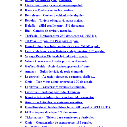
Booking – Hoteles y alojamientos.
Civitatis – Tours y excursiones en español.
Kayak – Vuelos a todos los destinos.
Rentalcars – Coches y vehículos de alquiler.
Revolut – Tarjeta obligatoria para viajar.
Holafly – eSIM con Internet: 5% descuento.
Ria – Cambio de divisa y moneda.
TheFork – Restaurantes: 25€ descuento (81905911).
JR Pass – Japan Rail Pass para Japón.
HomeExchange – Intercambio de casas: 250GP regalo.
Central de Reservas – Hoteles y alojamientos: 10€ regalo.
Voyage Privé – Viajes de lujo al mejor precio.
Vrbo – Casas vacacionales por todo el mundo.
GetYourGuide – Actividades/experiencias/tours.
Amazon – Guías de viaje de todo el mundo.
Logitravel – Agencia: circuitos, paquetes, chollos…
Omio – Tren y bus al mejor precio: 10€ de regalo.
Logitravel – Cruceros y ferries en el mundo.
Civitatis – Traslados por todo el mundo.
Klook – Actividades y tours en Asia: 5€ descuento.
Amazon – Artículos de viaje que necesitas.
HotelTonight – Hoteles última hora: 20€ regalo (DVECINO1).
IATI – Seguro de viaje: 5% descuento.
Ticketmaster – Tickets para conciertos y festivales.
Omio – Comparador de transportes: 10€ regalo.