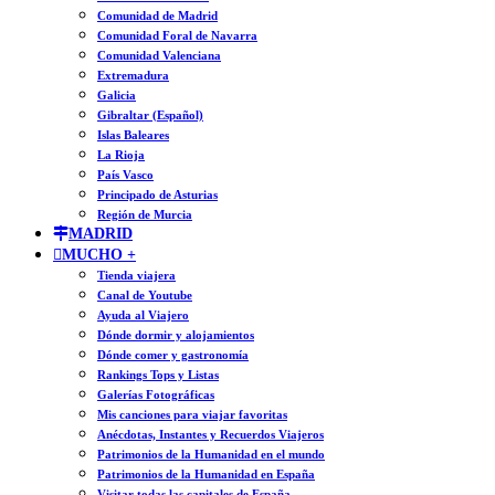
Comunidad de Madrid
Comunidad Foral de Navarra
Comunidad Valenciana
Extremadura
Galicia
Gibraltar (Español)
Islas Baleares
La Rioja
País Vasco
Principado de Asturias
Región de Murcia
MADRID
MUCHO +
Tienda viajera
Canal de Youtube
Ayuda al Viajero
Dónde dormir y alojamientos
Dónde comer y gastronomía
Rankings Tops y Listas
Galerías Fotográficas
Mis canciones para viajar favoritas
Anécdotas, Instantes y Recuerdos Viajeros
Patrimonios de la Humanidad en el mundo
Patrimonios de la Humanidad en España
Visitar todas las capitales de España