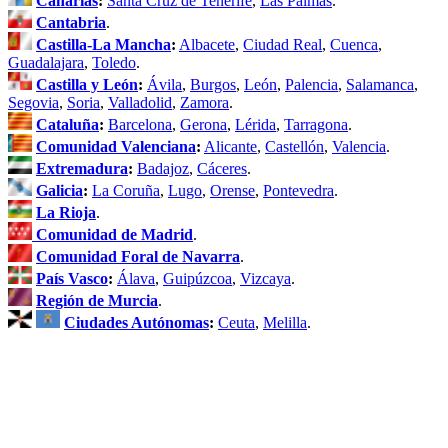
Canarias
:
Santa Cruz de Tenerife
,
Las Palmas
.
Cantabria
.
Castilla-La Mancha
:
Albacete
,
Ciudad Real
,
Cuenca
,
Guadalajara
,
Toledo
.
Castilla y León
:
Ávila
,
Burgos
,
León
,
Palencia
,
Salamanca
,
Segovia
,
Soria
,
Valladolid
,
Zamora
.
Cataluña
:
Barcelona
,
Gerona
,
Lérida
,
Tarragona
.
Comunidad Valenciana
:
Alicante
,
Castellón
,
Valencia
.
Extremadura
:
Badajoz
,
Cáceres
.
Galicia
:
La Coruña
,
Lugo
,
Orense
,
Pontevedra
.
La Rioja
.
Comunidad de Madrid
.
Comunidad Foral de Navarra
.
País Vasco
:
Álava
,
Guipúzcoa
,
Vizcaya
.
Región de Murcia
.
Ciudades Autónomas
:
Ceuta
,
Melilla
.