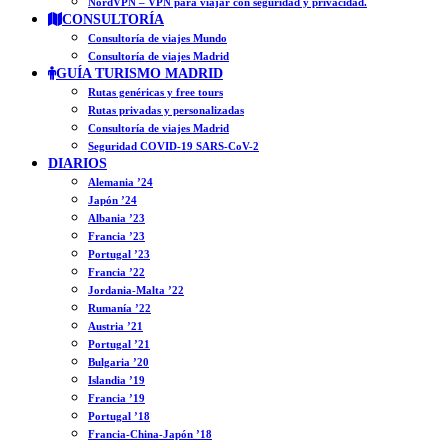
NordVPN – VPN para viajar con seguridad y privacidad.
CONSULTORÍA
Consultoría de viajes Mundo
Consultoría de viajes Madrid
GUÍA TURISMO MADRID
Rutas genéricas y free tours
Rutas privadas y personalizadas
Consultoría de viajes Madrid
Seguridad COVID-19 SARS-CoV-2
DIARIOS
Alemania ’24
Japón ’24
Albania ’23
Francia ’23
Portugal ’23
Francia ’22
Jordania-Malta ’22
Rumanía ’22
Austria ’21
Portugal ’21
Bulgaria ’20
Islandia ’19
Francia ’19
Portugal ’18
Francia-China-Japón ’18