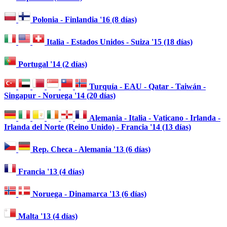
Polonia - Finlandia '16 (8 días)
Italia - Estados Unidos - Suiza '15 (18 días)
Portugal '14 (2 días)
Turquía - EAU - Qatar - Taiwán -
Singapur - Noruega '14 (20 días)
Alemania - Italia - Vaticano - Irlanda -
Irlanda del Norte (Reino Unido) - Francia '14 (13 días)
Rep. Checa - Alemania '13 (6 días)
Francia '13 (4 días)
Noruega - Dinamarca '13 (6 días)
Malta '13 (4 días)