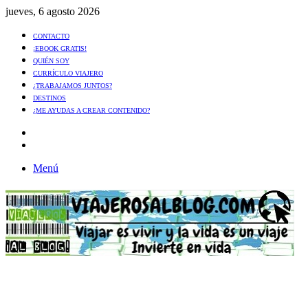
jueves, 6 agosto 2026
CONTACTO
¡EBOOK GRATIS!
QUIÉN SOY
CURRÍCULO VIAJERO
¿TRABAJAMOS JUNTOS?
DESTINOS
¿ME AYUDAS A CREAR CONTENIDO?
Artículo
al
Buscar
azar
Menú