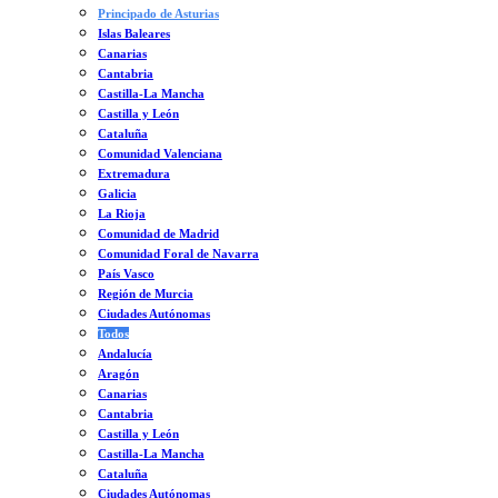
Principado de Asturias
Islas Baleares
Canarias
Cantabria
Castilla-La Mancha
Castilla y León
Cataluña
Comunidad Valenciana
Extremadura
Galicia
La Rioja
Comunidad de Madrid
Comunidad Foral de Navarra
País Vasco
Región de Murcia
Ciudades Autónomas
Todos
Andalucía
Aragón
Canarias
Cantabria
Castilla y León
Castilla-La Mancha
Cataluña
Ciudades Autónomas