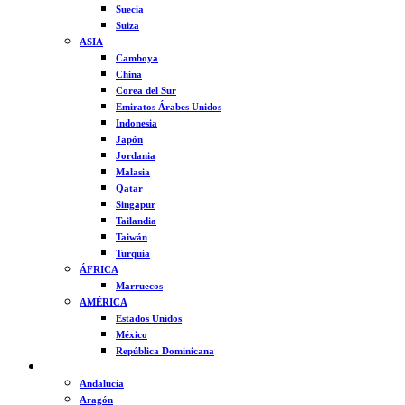
Suecia
Suiza
ASIA
Camboya
China
Corea del Sur
Emiratos Árabes Unidos
Indonesia
Japón
Jordania
Malasia
Qatar
Singapur
Tailandia
Taiwán
Turquía
ÁFRICA
Marruecos
AMÉRICA
Estados Unidos
México
República Dominicana
ESPAÑA
Andalucía
Aragón