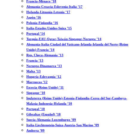
Francia-Mónaco ’18
Alemania-Croacia-Eslovenia-Italia ’17
Holanda-Lituania-Letonia ’17
Japón ’16
Polonia-Finlandia ’16
Italia-Estados Unidos-Suiza ’15
Portugal ’14
Turquía-EAU-Qatar-Taiwán-Singapur-Noruega ’14
Alemania-Italia-Ciudad del Vaticano-Irlanda-Irlanda del Norte (Reino
Unido)-Francia ’14
Rep. Checa-Alemania ’13
Francia ’13
Noruega-Dinamarca ’13
Malta ’13
Hungría-Eslovaquia ’12
Marruecos ’12
Escocia (Reino Unido) ’11
Singapur ’10
Inglaterra (Reino Unido)-Estonia-Finlandia-Corea del Sur-Camboya-
Malasia-Indonesia-Holanda ’10
Portugal ’10
Gibraltar (Español) ’10
Suecia-Alemania-Luxemburgo ’09
Italia-Liechtenstein-Suiza-Austria-San Marino ’09
Andorra ’09