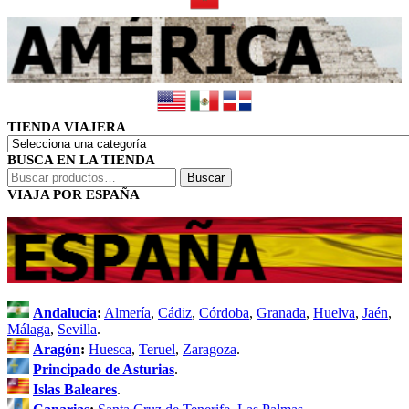
TIENDA VIAJERA
BUSCA EN LA TIENDA
Buscar
Buscar
por:
VIAJA POR ESPAÑA
Andalucía
:
Almería
,
Cádiz
,
Córdoba
,
Granada
,
Huelva
,
Jaén
,
Málaga
,
Sevilla
.
Aragón
:
Huesca
,
Teruel
,
Zaragoza
.
Principado de Asturias
.
Islas Baleares
.