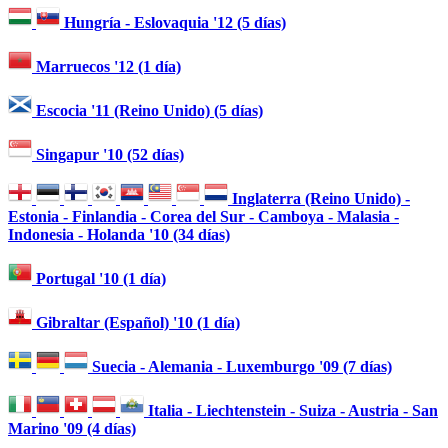
Hungría - Eslovaquia '12 (5 días)
Marruecos '12 (1 día)
Escocia '11 (Reino Unido) (5 días)
Singapur '10 (52 días)
Inglaterra (Reino Unido) -
Estonia - Finlandia - Corea del Sur - Camboya - Malasia -
Indonesia - Holanda '10 (34 días)
Portugal '10 (1 día)
Gibraltar (Español) '10 (1 día)
Suecia - Alemania - Luxemburgo '09 (7 días)
Italia - Liechtenstein - Suiza - Austria - San
Marino '09 (4 días)