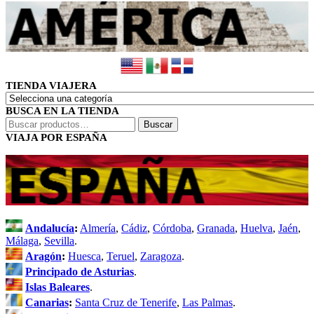
TIENDA VIAJERA
BUSCA EN LA TIENDA
Buscar
Buscar
por:
VIAJA POR ESPAÑA
Andalucía
:
Almería
,
Cádiz
,
Córdoba
,
Granada
,
Huelva
,
Jaén
,
Málaga
,
Sevilla
.
Aragón
:
Huesca
,
Teruel
,
Zaragoza
.
Principado de Asturias
.
Islas Baleares
.
Canarias
:
Santa Cruz de Tenerife
,
Las Palmas
.