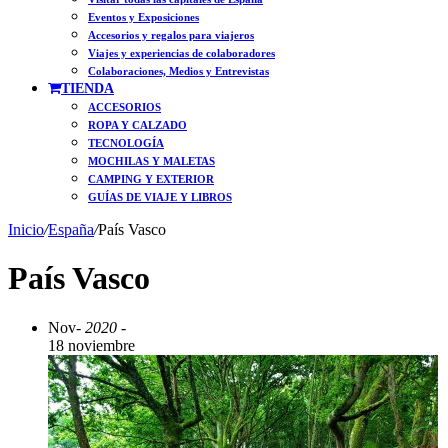
Eventos y Exposiciones
Accesorios y regalos para viajeros
Viajes y experiencias de colaboradores
Colaboraciones, Medios y Entrevistas
TIENDA
ACCESORIOS
ROPA Y CALZADO
TECNOLOGÍA
MOCHILAS Y MALETAS
CAMPING Y EXTERIOR
GUÍAS DE VIAJE Y LIBROS
Inicio
/
España
/
País Vasco
País Vasco
Nov
- 2020 -
18 noviembre