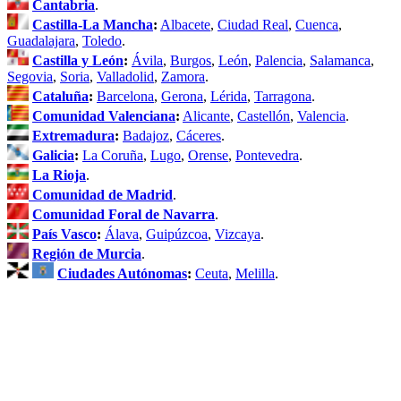
Cantabria
.
Castilla-La Mancha
:
Albacete
,
Ciudad Real
,
Cuenca
,
Guadalajara
,
Toledo
.
Castilla y León
:
Ávila
,
Burgos
,
León
,
Palencia
,
Salamanca
,
Segovia
,
Soria
,
Valladolid
,
Zamora
.
Cataluña
:
Barcelona
,
Gerona
,
Lérida
,
Tarragona
.
Comunidad Valenciana
:
Alicante
,
Castellón
,
Valencia
.
Extremadura
:
Badajoz
,
Cáceres
.
Galicia
:
La Coruña
,
Lugo
,
Orense
,
Pontevedra
.
La Rioja
.
Comunidad de Madrid
.
Comunidad Foral de Navarra
.
País Vasco
:
Álava
,
Guipúzcoa
,
Vizcaya
.
Región de Murcia
.
Ciudades Autónomas
:
Ceuta
,
Melilla
.