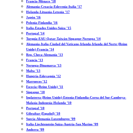
Francia-Mónaco ’18
Alemania-Croacia-Eslovenia-Italia ’17
Holanda-Lituania-Letonia ’17
Japón ’16
Polonia-Finlandia ’16
Italia-Estados Unidos-Suiza ’15
Portugal ’14
Turquía-EAU-Qatar-Taiwán-Singapur-Noruega ’14
Alemania-Italia-Ciudad del Vaticano-Irlanda-Irlanda del Norte (Reino
Unido)-Francia ’14
Rep. Checa-Alemania ’13
Francia ’13
Noruega-Dinamarca ’13
Malta ’13
Hungría-Eslovaquia ’12
Marruecos ’12
Escocia (Reino Unido) ’11
Singapur ’10
Inglaterra (Reino Unido)-Estonia-Finlandia-Corea del Sur-Camboya-
Malasia-Indonesia-Holanda ’10
Portugal ’10
Gibraltar (Español) ’10
Suecia-Alemania-Luxemburgo ’09
Italia-Liechtenstein-Suiza-Austria-San Marino ’09
Andorra ’09