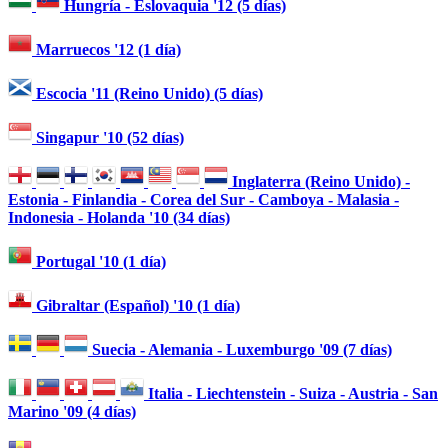
Hungría - Eslovaquia '12 (5 días)
Marruecos '12 (1 día)
Escocia '11 (Reino Unido) (5 días)
Singapur '10 (52 días)
Inglaterra (Reino Unido) -
Estonia - Finlandia - Corea del Sur - Camboya - Malasia -
Indonesia - Holanda '10 (34 días)
Portugal '10 (1 día)
Gibraltar (Español) '10 (1 día)
Suecia - Alemania - Luxemburgo '09 (7 días)
Italia - Liechtenstein - Suiza - Austria - San
Marino '09 (4 días)