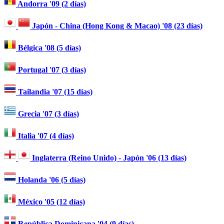
Andorra '09 (2 días)
Japón - China (Hong Kong & Macao) '08 (23 días)
Bélgica '08 (5 días)
Portugal '07 (3 días)
Tailandia '07 (15 días)
Grecia '07 (3 días)
Italia '07 (4 días)
Inglaterra (Reino Unido) - Japón '06 (13 días)
Holanda '06 (5 días)
México '05 (12 días)
República Dominicana '04 (9 días)