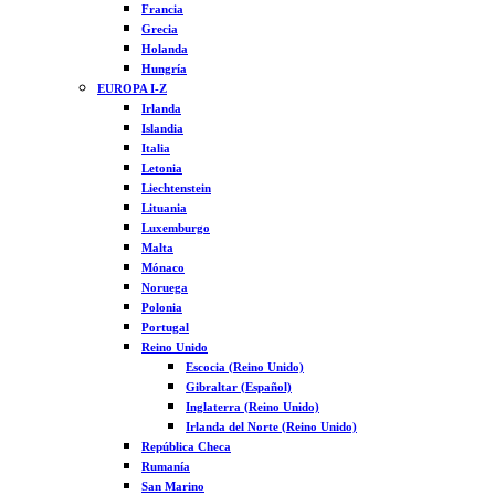
Francia
Grecia
Holanda
Hungría
EUROPA I-Z
Irlanda
Islandia
Italia
Letonia
Liechtenstein
Lituania
Luxemburgo
Malta
Mónaco
Noruega
Polonia
Portugal
Reino Unido
Escocia (Reino Unido)
Gibraltar (Español)
Inglaterra (Reino Unido)
Irlanda del Norte (Reino Unido)
República Checa
Rumanía
San Marino