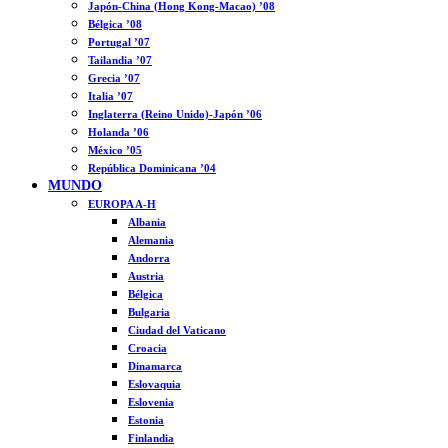
Japón-China (Hong Kong-Macao) ’08
Bélgica ’08
Portugal ’07
Tailandia ’07
Grecia ’07
Italia ’07
Inglaterra (Reino Unido)-Japón ’06
Holanda ’06
México ’05
República Dominicana ’04
MUNDO
EUROPA A-H
Albania
Alemania
Andorra
Austria
Bélgica
Bulgaria
Ciudad del Vaticano
Croacia
Dinamarca
Eslovaquia
Eslovenia
Estonia
Finlandia