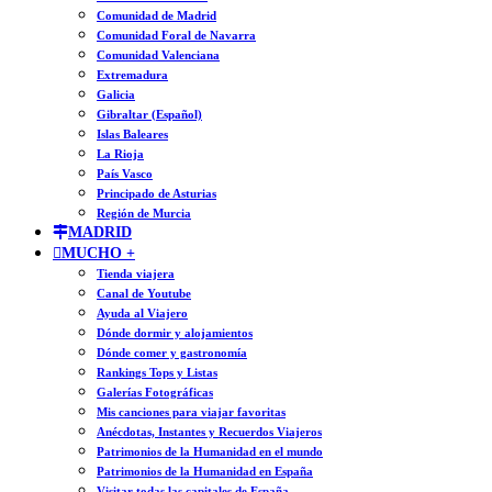
Comunidad de Madrid
Comunidad Foral de Navarra
Comunidad Valenciana
Extremadura
Galicia
Gibraltar (Español)
Islas Baleares
La Rioja
País Vasco
Principado de Asturias
Región de Murcia
MADRID
MUCHO +
Tienda viajera
Canal de Youtube
Ayuda al Viajero
Dónde dormir y alojamientos
Dónde comer y gastronomía
Rankings Tops y Listas
Galerías Fotográficas
Mis canciones para viajar favoritas
Anécdotas, Instantes y Recuerdos Viajeros
Patrimonios de la Humanidad en el mundo
Patrimonios de la Humanidad en España
Visitar todas las capitales de España