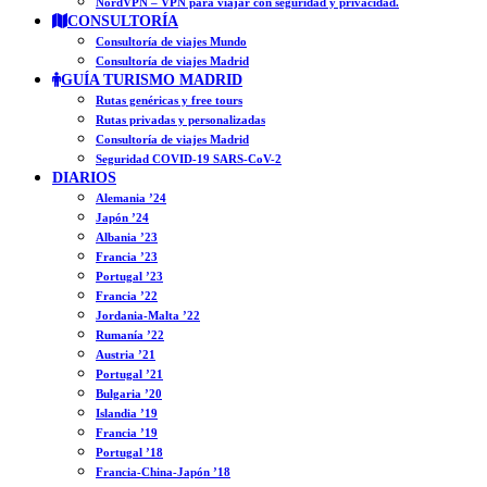
NordVPN – VPN para viajar con seguridad y privacidad.
CONSULTORÍA
Consultoría de viajes Mundo
Consultoría de viajes Madrid
GUÍA TURISMO MADRID
Rutas genéricas y free tours
Rutas privadas y personalizadas
Consultoría de viajes Madrid
Seguridad COVID-19 SARS-CoV-2
DIARIOS
Alemania ’24
Japón ’24
Albania ’23
Francia ’23
Portugal ’23
Francia ’22
Jordania-Malta ’22
Rumanía ’22
Austria ’21
Portugal ’21
Bulgaria ’20
Islandia ’19
Francia ’19
Portugal ’18
Francia-China-Japón ’18