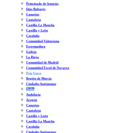
Principado de Asturias
Islas Baleares
Canarias
Cantabria
Castilla-La Mancha
Castilla y León
Cataluña
Comunidad Valenciana
Extremadura
Galicia
La Rioja
Comunidad de Madrid
Comunidad Foral de Navarra
País Vasco
Región de Murcia
Ciudades Autónomas
Todos
Andalucía
Aragón
Canarias
Cantabria
Castilla y León
Castilla-La Mancha
Cataluña
Ciudades Autónomas