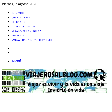
viernes, 7 agosto 2026
CONTACTO
¡EBOOK GRATIS!
QUIÉN SOY
CURRÍCULO VIAJERO
¿TRABAJAMOS JUNTOS?
DESTINOS
¿ME AYUDAS A CREAR CONTENIDO?
Artículo
al
Buscar
azar
Menú