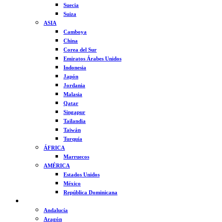
Suecia
Suiza
ASIA
Camboya
China
Corea del Sur
Emiratos Árabes Unidos
Indonesia
Japón
Jordania
Malasia
Qatar
Singapur
Tailandia
Taiwán
Turquía
ÁFRICA
Marruecos
AMÉRICA
Estados Unidos
México
República Dominicana
ESPAÑA
Andalucía
Aragón