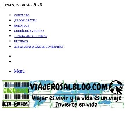
jueves, 6 agosto 2026
CONTACTO
¡EBOOK GRATIS!
QUIÉN SOY
CURRÍCULO VIAJERO
¿TRABAJAMOS JUNTOS?
DESTINOS
¿ME AYUDAS A CREAR CONTENIDO?
Artículo
al
Buscar
azar
Menú