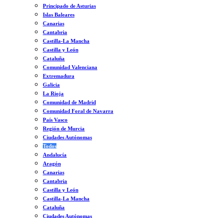
Principado de Asturias
Islas Baleares
Canarias
Cantabria
Castilla-La Mancha
Castilla y León
Cataluña
Comunidad Valenciana
Extremadura
Galicia
La Rioja
Comunidad de Madrid
Comunidad Foral de Navarra
País Vasco
Región de Murcia
Ciudades Autónomas
Todos
Andalucía
Aragón
Canarias
Cantabria
Castilla y León
Castilla-La Mancha
Cataluña
Ciudades Autónomas