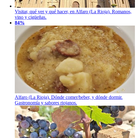
Visitar, qué ver y qué hacer, en Alfaro (La Rioja). Romanos,
vino y cigüeñas.
84%
Alfaro (La Rioja). Dónde comer/beber, y dónde dormir.
Gastronomía y sabores riojanos.