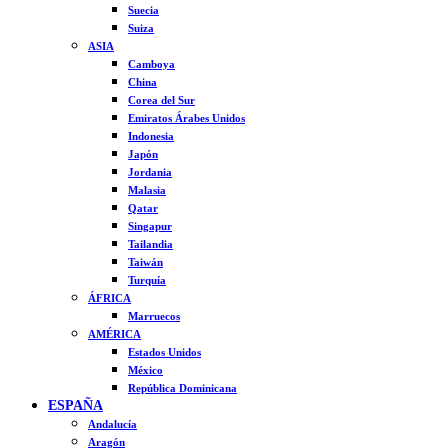
Suecia
Suiza
ASIA
Camboya
China
Corea del Sur
Emiratos Árabes Unidos
Indonesia
Japón
Jordania
Malasia
Qatar
Singapur
Tailandia
Taiwán
Turquía
ÁFRICA
Marruecos
AMÉRICA
Estados Unidos
México
República Dominicana
ESPAÑA
Andalucía
Aragón