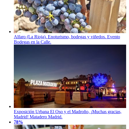
Alfaro (La Rioja). Enoturismo, bodegas y viñedos. Evento
Bodegas en la Calle.
Exposición Urbana El Oso y el Madroño, ¡Muchas gracias,
Madrid! Matadero Madrid.
78%