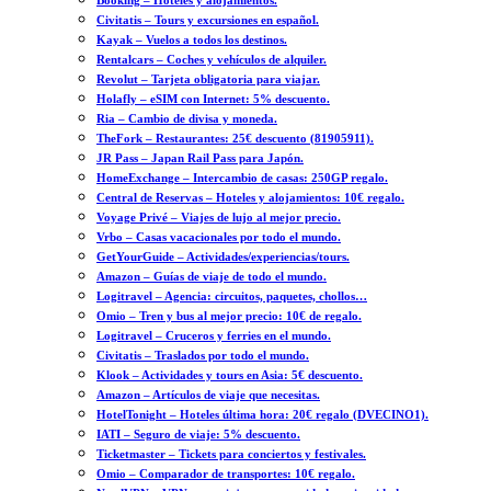
Booking – Hoteles y alojamientos.
Civitatis – Tours y excursiones en español.
Kayak – Vuelos a todos los destinos.
Rentalcars – Coches y vehículos de alquiler.
Revolut – Tarjeta obligatoria para viajar.
Holafly – eSIM con Internet: 5% descuento.
Ria – Cambio de divisa y moneda.
TheFork – Restaurantes: 25€ descuento (81905911).
JR Pass – Japan Rail Pass para Japón.
HomeExchange – Intercambio de casas: 250GP regalo.
Central de Reservas – Hoteles y alojamientos: 10€ regalo.
Voyage Privé – Viajes de lujo al mejor precio.
Vrbo – Casas vacacionales por todo el mundo.
GetYourGuide – Actividades/experiencias/tours.
Amazon – Guías de viaje de todo el mundo.
Logitravel – Agencia: circuitos, paquetes, chollos…
Omio – Tren y bus al mejor precio: 10€ de regalo.
Logitravel – Cruceros y ferries en el mundo.
Civitatis – Traslados por todo el mundo.
Klook – Actividades y tours en Asia: 5€ descuento.
Amazon – Artículos de viaje que necesitas.
HotelTonight – Hoteles última hora: 20€ regalo (DVECINO1).
IATI – Seguro de viaje: 5% descuento.
Ticketmaster – Tickets para conciertos y festivales.
Omio – Comparador de transportes: 10€ regalo.