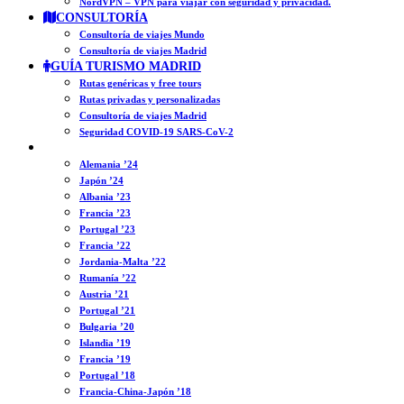
NordVPN – VPN para viajar con seguridad y privacidad.
CONSULTORÍA
Consultoría de viajes Mundo
Consultoría de viajes Madrid
GUÍA TURISMO MADRID
Rutas genéricas y free tours
Rutas privadas y personalizadas
Consultoría de viajes Madrid
Seguridad COVID-19 SARS-CoV-2
DIARIOS
Alemania ’24
Japón ’24
Albania ’23
Francia ’23
Portugal ’23
Francia ’22
Jordania-Malta ’22
Rumanía ’22
Austria ’21
Portugal ’21
Bulgaria ’20
Islandia ’19
Francia ’19
Portugal ’18
Francia-China-Japón ’18