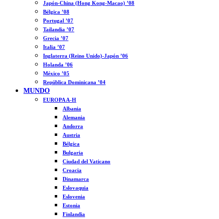
Japón-China (Hong Kong-Macao) ’08
Bélgica ’08
Portugal ’07
Tailandia ’07
Grecia ’07
Italia ’07
Inglaterra (Reino Unido)-Japón ’06
Holanda ’06
México ’05
República Dominicana ’04
MUNDO
EUROPA A-H
Albania
Alemania
Andorra
Austria
Bélgica
Bulgaria
Ciudad del Vaticano
Croacia
Dinamarca
Eslovaquia
Eslovenia
Estonia
Finlandia