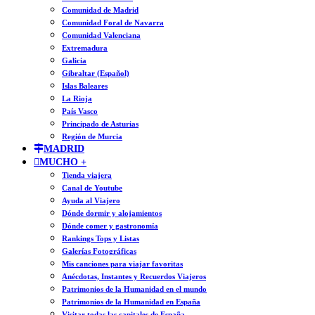
Comunidad de Madrid
Comunidad Foral de Navarra
Comunidad Valenciana
Extremadura
Galicia
Gibraltar (Español)
Islas Baleares
La Rioja
País Vasco
Principado de Asturias
Región de Murcia
MADRID
MUCHO +
Tienda viajera
Canal de Youtube
Ayuda al Viajero
Dónde dormir y alojamientos
Dónde comer y gastronomía
Rankings Tops y Listas
Galerías Fotográficas
Mis canciones para viajar favoritas
Anécdotas, Instantes y Recuerdos Viajeros
Patrimonios de la Humanidad en el mundo
Patrimonios de la Humanidad en España
Visitar todas las capitales de España