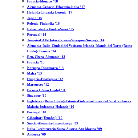
Francia-Mónaco ’18
Alemania-Croacia-Eslovenia-Italia ’17
Holanda-Lituania-Letonia ’17
Japón ’16
Polonia-Finlandia ’16
Italia-Estados Unidos-Suiza ’15
Portugal ’14
Turquía-EAU-Qatar-Taiwán-Singapur-Noruega ’14
Alemania-Italia-Ciudad del Vaticano-Irlanda-Irlanda del Norte (Reino
Unido)-Francia ’14
Rep. Checa-Alemania ’13
Francia ’13
Noruega-Dinamarca ’13
Malta ’13
Hungría-Eslovaquia ’12
Marruecos ’12
Escocia (Reino Unido) ’11
Singapur ’10
Inglaterra (Reino Unido)-Estonia-Finlandia-Corea del Sur-Camboya-
Malasia-Indonesia-Holanda ’10
Portugal ’10
Gibraltar (Español) ’10
Suecia-Alemania-Luxemburgo ’09
Italia-Liechtenstein-Suiza-Austria-San Marino ’09
Andorra ’09