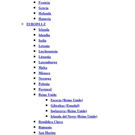
Francia
Grecia
Holanda
Hungría
EUROPA I-Z
Irlanda
Islandia
Italia
Letonia
Liechtenstein
Lituania
Luxemburgo
Malta
Mónaco
Noruega
Polonia
Portugal
Reino Unido
Escocia (Reino Unido)
Gibraltar (Español)
Inglaterra (Reino Unido)
Irlanda del Norte (Reino Unido)
República Checa
Rumanía
San Marino