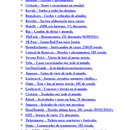
Booking – Hoteles y alojamientos.
Civitatis – Tours y excursiones en español.
Kayak – Vuelos a todos los destinos.
Rentalcars – Coches y vehículos de alquiler.
Revolut – Tarjeta obligatoria para viajar.
Holafly – eSIM con Internet: 5% descuento.
Ria – Cambio de divisa y moneda.
TheFork – Restaurantes: 25€ descuento (81905911).
JR Pass – Japan Rail Pass para Japón.
HomeExchange – Intercambio de casas: 250GP regalo.
Central de Reservas – Hoteles y alojamientos: 10€ regalo.
Voyage Privé – Viajes de lujo al mejor precio.
Vrbo – Casas vacacionales por todo el mundo.
GetYourGuide – Actividades/experiencias/tours.
Amazon – Guías de viaje de todo el mundo.
Logitravel – Agencia: circuitos, paquetes, chollos…
Omio – Tren y bus al mejor precio: 10€ de regalo.
Logitravel – Cruceros y ferries en el mundo.
Civitatis – Traslados por todo el mundo.
Klook – Actividades y tours en Asia: 5€ descuento.
Amazon – Artículos de viaje que necesitas.
HotelTonight – Hoteles última hora: 20€ regalo (DVECINO1).
IATI – Seguro de viaje: 5% descuento.
Ticketmaster – Tickets para conciertos y festivales.
Omio – Comparador de transportes: 10€ regalo.