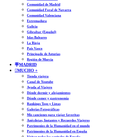
Comunidad de Madrid
Comunidad Foral de Navarra
Comunidad Valenciana
Extremadura
Galicia
Gibraltar (Español)
Islas Baleares
La Rioja
País Vasco
Principado de Asturias
Región de Murcia
MADRID
MUCHO +
Tienda viajera
Canal de Youtube
Ayuda al Viajero
Dónde dormir y alojamientos
Dónde comer y gastronomía
Rankings Tops y Listas
Galerías Fotográficas
Mis canciones para viajar favoritas
Anécdotas, Instantes y Recuerdos Viajeros
Patrimonios de la Humanidad en el mundo
Patrimonios de la Humanidad en España
Visitar todas las capitales de España