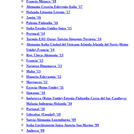
Francia-Mónaco ’18
Alemania-Croacia-Eslovenia-Italia ’17
Holanda-Lituania-Letonia ’17
Japón ’16
Polonia-Finlandia ’16
Italia-Estados Unidos-Suiza ’15
Portugal ’14
Turquía-EAU-Qatar-Taiwán-Singapur-Noruega ’14
Alemania-Italia-Ciudad del Vaticano-Irlanda-Irlanda del Norte (Reino
Unido)-Francia ’14
Rep. Checa-Alemania ’13
Francia ’13
Noruega-Dinamarca ’13
Malta ’13
Hungría-Eslovaquia ’12
Marruecos ’12
Escocia (Reino Unido) ’11
Singapur ’10
Inglaterra (Reino Unido)-Estonia-Finlandia-Corea del Sur-Camboya-
Malasia-Indonesia-Holanda ’10
Portugal ’10
Gibraltar (Español) ’10
Suecia-Alemania-Luxemburgo ’09
Italia-Liechtenstein-Suiza-Austria-San Marino ’09
Andorra ’09