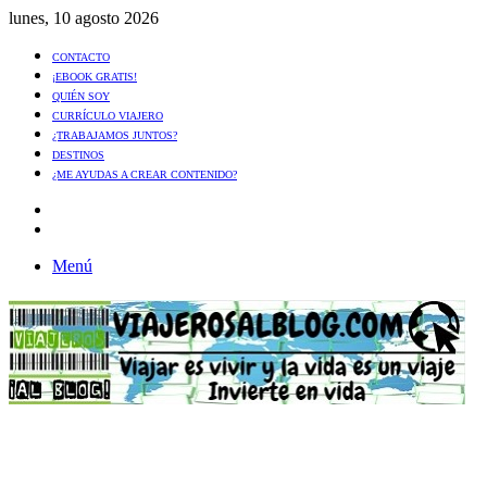
lunes, 10 agosto 2026
CONTACTO
¡EBOOK GRATIS!
QUIÉN SOY
CURRÍCULO VIAJERO
¿TRABAJAMOS JUNTOS?
DESTINOS
¿ME AYUDAS A CREAR CONTENIDO?
Artículo
al
Buscar
azar
Menú