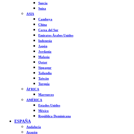
Suecia
Suiza
ASIA
Camboya
China
Corea del Sur
Emiratos Árabes Unidos
Indonesia
Japón
Jordania
Malasia
Qatar
Singapur
Tailandia
Taiwán
Turquía
ÁFRICA
Marruecos
AMÉRICA
Estados Unidos
México
República Dominicana
ESPAÑA
Andalucía
Aragón