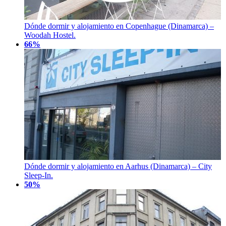
Dónde dormir y alojamiento en Copenhague (Dinamarca) –
Woodah Hostel.
66%
Dónde dormir y alojamiento en Aarhus (Dinamarca) – City
Sleep-In.
50%