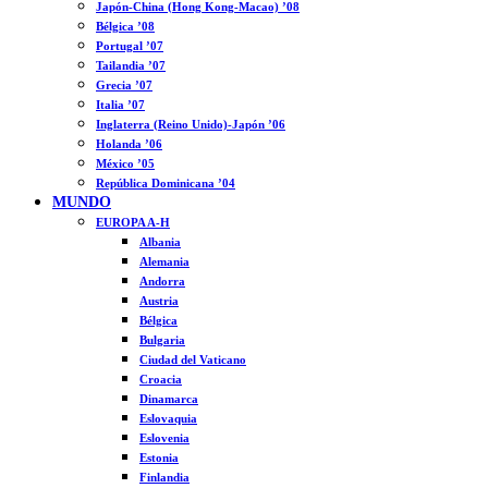
Japón-China (Hong Kong-Macao) ’08
Bélgica ’08
Portugal ’07
Tailandia ’07
Grecia ’07
Italia ’07
Inglaterra (Reino Unido)-Japón ’06
Holanda ’06
México ’05
República Dominicana ’04
MUNDO
EUROPA A-H
Albania
Alemania
Andorra
Austria
Bélgica
Bulgaria
Ciudad del Vaticano
Croacia
Dinamarca
Eslovaquia
Eslovenia
Estonia
Finlandia