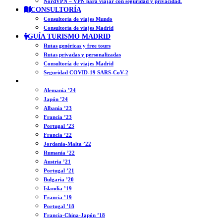
NordVPN – VPN para viajar con seguridad y privacidad.
CONSULTORÍA
Consultoría de viajes Mundo
Consultoría de viajes Madrid
GUÍA TURISMO MADRID
Rutas genéricas y free tours
Rutas privadas y personalizadas
Consultoría de viajes Madrid
Seguridad COVID-19 SARS-CoV-2
DIARIOS
Alemania ’24
Japón ’24
Albania ’23
Francia ’23
Portugal ’23
Francia ’22
Jordania-Malta ’22
Rumanía ’22
Austria ’21
Portugal ’21
Bulgaria ’20
Islandia ’19
Francia ’19
Portugal ’18
Francia-China-Japón ’18