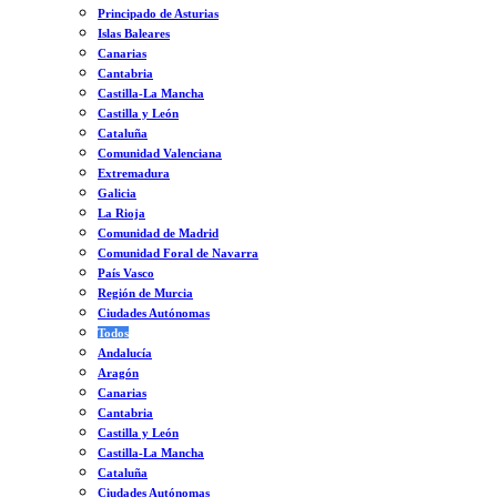
Principado de Asturias
Islas Baleares
Canarias
Cantabria
Castilla-La Mancha
Castilla y León
Cataluña
Comunidad Valenciana
Extremadura
Galicia
La Rioja
Comunidad de Madrid
Comunidad Foral de Navarra
País Vasco
Región de Murcia
Ciudades Autónomas
Todos
Andalucía
Aragón
Canarias
Cantabria
Castilla y León
Castilla-La Mancha
Cataluña
Ciudades Autónomas