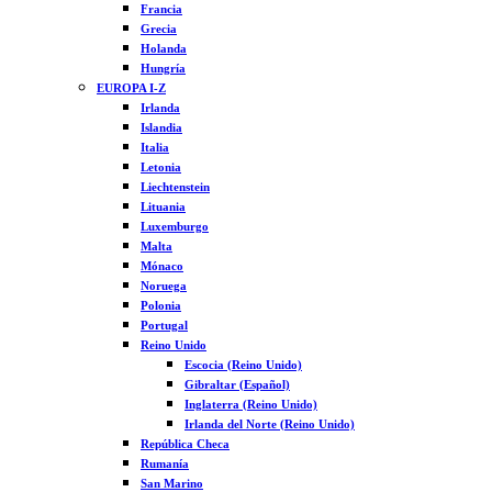
Francia
Grecia
Holanda
Hungría
EUROPA I-Z
Irlanda
Islandia
Italia
Letonia
Liechtenstein
Lituania
Luxemburgo
Malta
Mónaco
Noruega
Polonia
Portugal
Reino Unido
Escocia (Reino Unido)
Gibraltar (Español)
Inglaterra (Reino Unido)
Irlanda del Norte (Reino Unido)
República Checa
Rumanía
San Marino