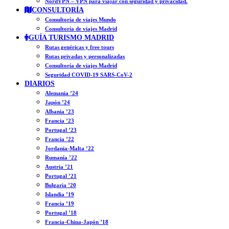
NordVPN – VPN para viajar con seguridad y privacidad.
CONSULTORÍA
Consultoría de viajes Mundo
Consultoría de viajes Madrid
GUÍA TURISMO MADRID
Rutas genéricas y free tours
Rutas privadas y personalizadas
Consultoría de viajes Madrid
Seguridad COVID-19 SARS-CoV-2
DIARIOS
Alemania ’24
Japón ’24
Albania ’23
Francia ’23
Portugal ’23
Francia ’22
Jordania-Malta ’22
Rumanía ’22
Austria ’21
Portugal ’21
Bulgaria ’20
Islandia ’19
Francia ’19
Portugal ’18
Francia-China-Japón ’18