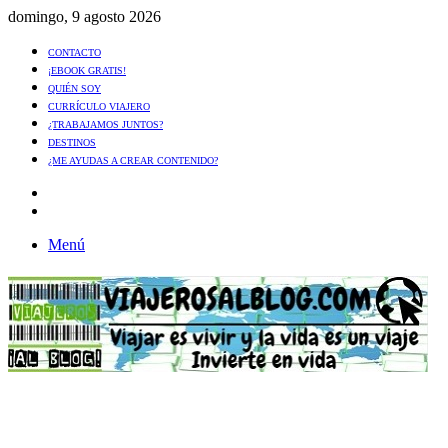
domingo, 9 agosto 2026
CONTACTO
¡EBOOK GRATIS!
QUIÉN SOY
CURRÍCULO VIAJERO
¿TRABAJAMOS JUNTOS?
DESTINOS
¿ME AYUDAS A CREAR CONTENIDO?
Artículo
al
Buscar
azar
Menú