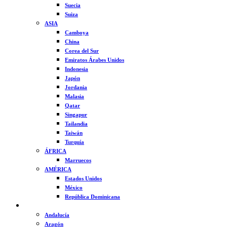
Suecia
Suiza
ASIA
Camboya
China
Corea del Sur
Emiratos Árabes Unidos
Indonesia
Japón
Jordania
Malasia
Qatar
Singapur
Tailandia
Taiwán
Turquía
ÁFRICA
Marruecos
AMÉRICA
Estados Unidos
México
República Dominicana
ESPAÑA
Andalucía
Aragón