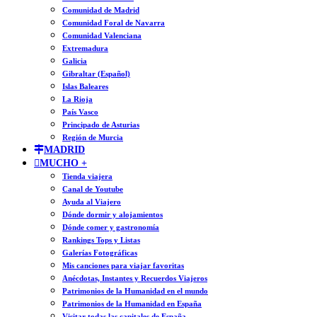
Comunidad de Madrid
Comunidad Foral de Navarra
Comunidad Valenciana
Extremadura
Galicia
Gibraltar (Español)
Islas Baleares
La Rioja
País Vasco
Principado de Asturias
Región de Murcia
MADRID
MUCHO +
Tienda viajera
Canal de Youtube
Ayuda al Viajero
Dónde dormir y alojamientos
Dónde comer y gastronomía
Rankings Tops y Listas
Galerías Fotográficas
Mis canciones para viajar favoritas
Anécdotas, Instantes y Recuerdos Viajeros
Patrimonios de la Humanidad en el mundo
Patrimonios de la Humanidad en España
Visitar todas las capitales de España