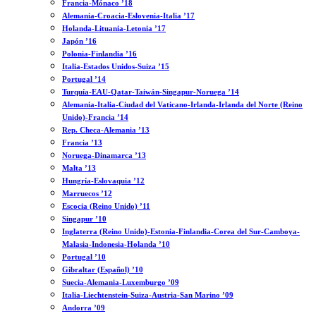
Francia-Mónaco ’18
Alemania-Croacia-Eslovenia-Italia ’17
Holanda-Lituania-Letonia ’17
Japón ’16
Polonia-Finlandia ’16
Italia-Estados Unidos-Suiza ’15
Portugal ’14
Turquía-EAU-Qatar-Taiwán-Singapur-Noruega ’14
Alemania-Italia-Ciudad del Vaticano-Irlanda-Irlanda del Norte (Reino
Unido)-Francia ’14
Rep. Checa-Alemania ’13
Francia ’13
Noruega-Dinamarca ’13
Malta ’13
Hungría-Eslovaquia ’12
Marruecos ’12
Escocia (Reino Unido) ’11
Singapur ’10
Inglaterra (Reino Unido)-Estonia-Finlandia-Corea del Sur-Camboya-
Malasia-Indonesia-Holanda ’10
Portugal ’10
Gibraltar (Español) ’10
Suecia-Alemania-Luxemburgo ’09
Italia-Liechtenstein-Suiza-Austria-San Marino ’09
Andorra ’09