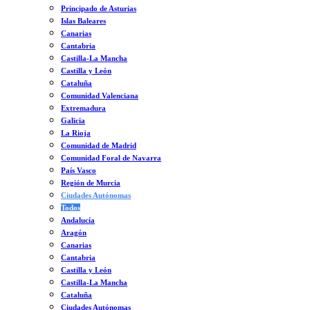
Principado de Asturias
Islas Baleares
Canarias
Cantabria
Castilla-La Mancha
Castilla y León
Cataluña
Comunidad Valenciana
Extremadura
Galicia
La Rioja
Comunidad de Madrid
Comunidad Foral de Navarra
País Vasco
Región de Murcia
Ciudades Autónomas
Todos
Andalucía
Aragón
Canarias
Cantabria
Castilla y León
Castilla-La Mancha
Cataluña
Ciudades Autónomas