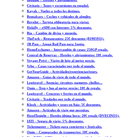
Booking – Hoteles y alojamientos.
Civitatis – Tours y excursiones en español.
Kayak – Vuelos a todos los destinos.
Rentalcars – Coches y vehículos de alquiler.
Revolut – Tarjeta obligatoria para viajar.
Holafly – eSIM con Internet: 5% descuento.
Ria – Cambio de divisa y moneda.
TheFork – Restaurantes: 25€ descuento (81905911).
JR Pass – Japan Rail Pass para Japón.
HomeExchange – Intercambio de casas: 250GP regalo.
Central de Reservas – Hoteles y alojamientos: 10€ regalo.
Voyage Privé – Viajes de lujo al mejor precio.
Vrbo – Casas vacacionales por todo el mundo.
GetYourGuide – Actividades/experiencias/tours.
Amazon – Guías de viaje de todo el mundo.
Logitravel – Agencia: circuitos, paquetes, chollos…
Omio – Tren y bus al mejor precio: 10€ de regalo.
Logitravel – Cruceros y ferries en el mundo.
Civitatis – Traslados por todo el mundo.
Klook – Actividades y tours en Asia: 5€ descuento.
Amazon – Artículos de viaje que necesitas.
HotelTonight – Hoteles última hora: 20€ regalo (DVECINO1).
IATI – Seguro de viaje: 5% descuento.
Ticketmaster – Tickets para conciertos y festivales.
Omio – Comparador de transportes: 10€ regalo.