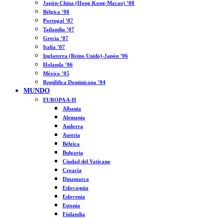
Japón-China (Hong Kong-Macao) ’08
Bélgica ’08
Portugal ’07
Tailandia ’07
Grecia ’07
Italia ’07
Inglaterra (Reino Unido)-Japón ’06
Holanda ’06
México ’05
República Dominicana ’04
MUNDO
EUROPA A-H
Albania
Alemania
Andorra
Austria
Bélgica
Bulgaria
Ciudad del Vaticano
Croacia
Dinamarca
Eslovaquia
Eslovenia
Estonia
Finlandia