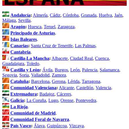
Andalucía
:
Almería
,
Cádiz
,
Córdoba
,
Granada
,
Huelva
,
Jaén
,
Málaga
,
Sevilla
.
Aragón
:
Huesca
,
Teruel
,
Zaragoza
.
Principado de Asturias
.
Islas Baleares
.
Canarias
:
Santa Cruz de Tenerife
,
Las Palmas
.
Cantabria
.
Castilla-La Mancha
:
Albacete
,
Ciudad Real
,
Cuenca
,
Guadalajara
,
Toledo
.
Castilla y León
:
Ávila
,
Burgos
,
León
,
Palencia
,
Salamanca
,
Segovia
,
Soria
,
Valladolid
,
Zamora
.
Cataluña
:
Barcelona
,
Gerona
,
Lérida
,
Tarragona
.
Comunidad Valenciana
:
Alicante
,
Castellón
,
Valencia
.
Extremadura
:
Badajoz
,
Cáceres
.
Galicia
:
La Coruña
,
Lugo
,
Orense
,
Pontevedra
.
La Rioja
.
Comunidad de Madrid
.
Comunidad Foral de Navarra
.
País Vasco
:
Álava
,
Guipúzcoa
,
Vizcaya
.