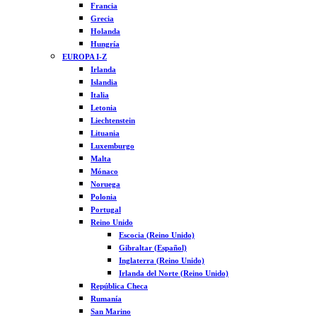
Francia
Grecia
Holanda
Hungría
EUROPA I-Z
Irlanda
Islandia
Italia
Letonia
Liechtenstein
Lituania
Luxemburgo
Malta
Mónaco
Noruega
Polonia
Portugal
Reino Unido
Escocia (Reino Unido)
Gibraltar (Español)
Inglaterra (Reino Unido)
Irlanda del Norte (Reino Unido)
República Checa
Rumanía
San Marino