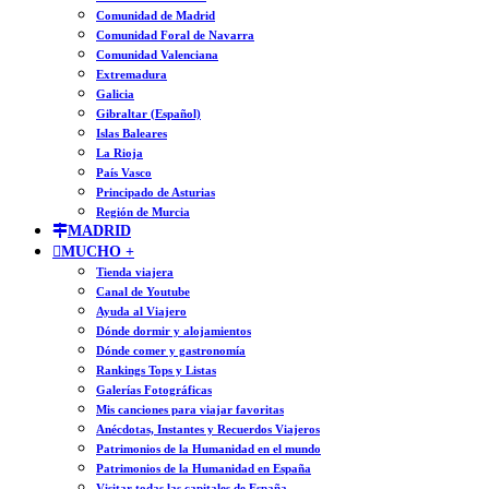
Comunidad de Madrid
Comunidad Foral de Navarra
Comunidad Valenciana
Extremadura
Galicia
Gibraltar (Español)
Islas Baleares
La Rioja
País Vasco
Principado de Asturias
Región de Murcia
MADRID
MUCHO +
Tienda viajera
Canal de Youtube
Ayuda al Viajero
Dónde dormir y alojamientos
Dónde comer y gastronomía
Rankings Tops y Listas
Galerías Fotográficas
Mis canciones para viajar favoritas
Anécdotas, Instantes y Recuerdos Viajeros
Patrimonios de la Humanidad en el mundo
Patrimonios de la Humanidad en España
Visitar todas las capitales de España