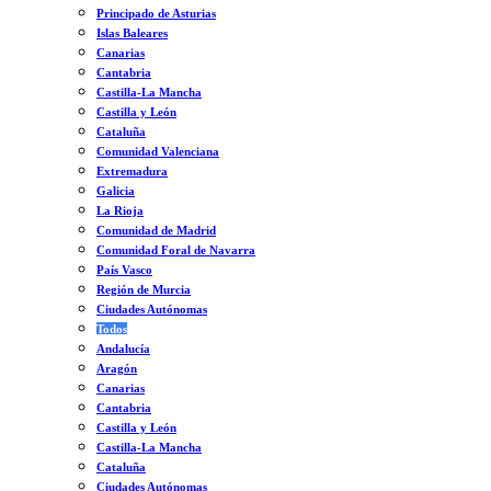
Principado de Asturias
Islas Baleares
Canarias
Cantabria
Castilla-La Mancha
Castilla y León
Cataluña
Comunidad Valenciana
Extremadura
Galicia
La Rioja
Comunidad de Madrid
Comunidad Foral de Navarra
País Vasco
Región de Murcia
Ciudades Autónomas
Todos
Andalucía
Aragón
Canarias
Cantabria
Castilla y León
Castilla-La Mancha
Cataluña
Ciudades Autónomas