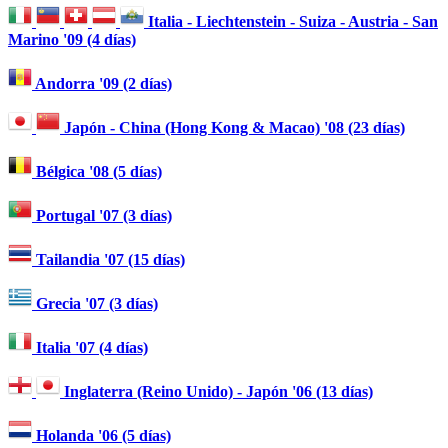
Italia - Liechtenstein - Suiza - Austria - San
Marino '09 (4 días)
Andorra '09 (2 días)
Japón - China (Hong Kong & Macao) '08 (23 días)
Bélgica '08 (5 días)
Portugal '07 (3 días)
Tailandia '07 (15 días)
Grecia '07 (3 días)
Italia '07 (4 días)
Inglaterra (Reino Unido) - Japón '06 (13 días)
Holanda '06 (5 días)