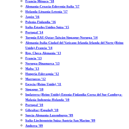
Francia-Mónaco ’18
Alemania-Croacia-Eslovenia-Italia ’17
Holanda-Lituania-Letonia ’17
Japón ’16
Polonia-Finlandia ’16
Italia-Estados Unidos-Suiza ’15
Portugal ’14
Turquía-EAU-Qatar-Taiwán-Singapur-Noruega ’14
Alemania-Italia-Ciudad del Vaticano-Irlanda-Irlanda del Norte (Reino
Unido)-Francia ’14
Rep. Checa-Alemania ’13
Francia ’13
Noruega-Dinamarca ’13
Malta ’13
Hungría-Eslovaquia ’12
Marruecos ’12
Escocia (Reino Unido) ’11
Singapur ’10
Inglaterra (Reino Unido)-Estonia-Finlandia-Corea del Sur-Camboya-
Malasia-Indonesia-Holanda ’10
Portugal ’10
Gibraltar (Español) ’10
Suecia-Alemania-Luxemburgo ’09
Italia-Liechtenstein-Suiza-Austria-San Marino ’09
Andorra ’09