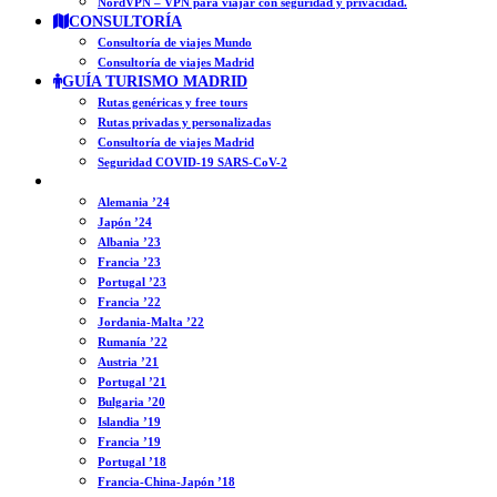
NordVPN – VPN para viajar con seguridad y privacidad.
CONSULTORÍA
Consultoría de viajes Mundo
Consultoría de viajes Madrid
GUÍA TURISMO MADRID
Rutas genéricas y free tours
Rutas privadas y personalizadas
Consultoría de viajes Madrid
Seguridad COVID-19 SARS-CoV-2
DIARIOS
Alemania ’24
Japón ’24
Albania ’23
Francia ’23
Portugal ’23
Francia ’22
Jordania-Malta ’22
Rumanía ’22
Austria ’21
Portugal ’21
Bulgaria ’20
Islandia ’19
Francia ’19
Portugal ’18
Francia-China-Japón ’18