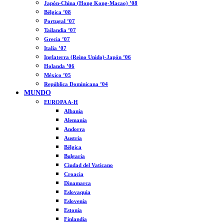
Japón-China (Hong Kong-Macao) ’08
Bélgica ’08
Portugal ’07
Tailandia ’07
Grecia ’07
Italia ’07
Inglaterra (Reino Unido)-Japón ’06
Holanda ’06
México ’05
República Dominicana ’04
MUNDO
EUROPA A-H
Albania
Alemania
Andorra
Austria
Bélgica
Bulgaria
Ciudad del Vaticano
Croacia
Dinamarca
Eslovaquia
Eslovenia
Estonia
Finlandia