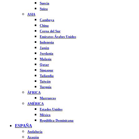
Suecia
Suiza
ASIA
Camboya
China
Corea del Sur
Emiratos Árabes Unidos
Indonesia
Japón
Jordania
Malasia
Qatar
Singapur
Tailandia
Taiwán
Turquía
ÁFRICA
Marruecos
AMÉRICA
Estados Unidos
México
República Dominicana
ESPAÑA
Andalucía
Aragón