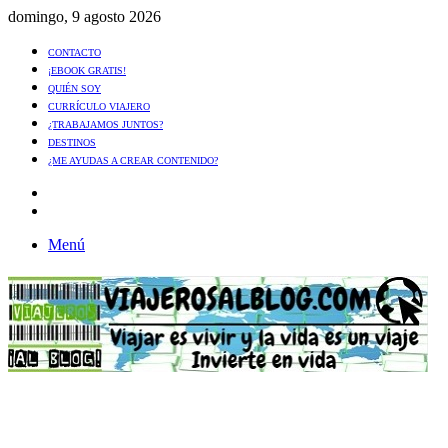
domingo, 9 agosto 2026
CONTACTO
¡EBOOK GRATIS!
QUIÉN SOY
CURRÍCULO VIAJERO
¿TRABAJAMOS JUNTOS?
DESTINOS
¿ME AYUDAS A CREAR CONTENIDO?
Artículo
al
Buscar
azar
Menú