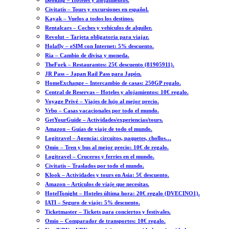
Booking – Hoteles y alojamientos.
Civitatis – Tours y excursiones en español.
Kayak – Vuelos a todos los destinos.
Rentalcars – Coches y vehículos de alquiler.
Revolut – Tarjeta obligatoria para viajar.
Holafly – eSIM con Internet: 5% descuento.
Ria – Cambio de divisa y moneda.
TheFork – Restaurantes: 25€ descuento (81905911).
JR Pass – Japan Rail Pass para Japón.
HomeExchange – Intercambio de casas: 250GP regalo.
Central de Reservas – Hoteles y alojamientos: 10€ regalo.
Voyage Privé – Viajes de lujo al mejor precio.
Vrbo – Casas vacacionales por todo el mundo.
GetYourGuide – Actividades/experiencias/tours.
Amazon – Guías de viaje de todo el mundo.
Logitravel – Agencia: circuitos, paquetes, chollos…
Omio – Tren y bus al mejor precio: 10€ de regalo.
Logitravel – Cruceros y ferries en el mundo.
Civitatis – Traslados por todo el mundo.
Klook – Actividades y tours en Asia: 5€ descuento.
Amazon – Artículos de viaje que necesitas.
HotelTonight – Hoteles última hora: 20€ regalo (DVECINO1).
IATI – Seguro de viaje: 5% descuento.
Ticketmaster – Tickets para conciertos y festivales.
Omio – Comparador de transportes: 10€ regalo.