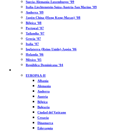
Suecia-Alemania-Luxemburgo ’09
Italia-Liechtenstein-Suiza-Austria-San Marino ’09
Andorra ’09
Japón-China (Hong Kong-Macao) ’08
Bélgica ’08
Portugal ’07
Tailandia ’07
Grecia ’07
Italia ’07
Inglaterra (Reino Unido)-Japón ’06
Holanda ’06
México ’05
República Dominicana ’04
MUNDO
EUROPA A-H
Albania
Alemania
Andorra
Austria
Bélgica
Bulgaria
Ciudad del Vaticano
Croacia
Dinamarca
Eslovaquia