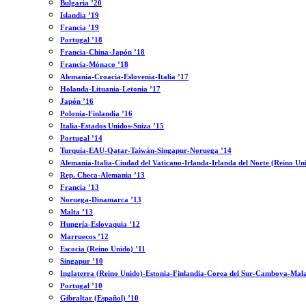
Bulgaria ’20
Islandia ’19
Francia ’19
Portugal ’18
Francia-China-Japón ’18
Francia-Mónaco ’18
Alemania-Croacia-Eslovenia-Italia ’17
Holanda-Lituania-Letonia ’17
Japón ’16
Polonia-Finlandia ’16
Italia-Estados Unidos-Suiza ’15
Portugal ’14
Turquía-EAU-Qatar-Taiwán-Singapur-Noruega ’14
Alemania-Italia-Ciudad del Vaticano-Irlanda-Irlanda del Norte (Reino Un
Rep. Checa-Alemania ’13
Francia ’13
Noruega-Dinamarca ’13
Malta ’13
Hungría-Eslovaquia ’12
Marruecos ’12
Escocia (Reino Unido) ’11
Singapur ’10
Inglaterra (Reino Unido)-Estonia-Finlandia-Corea del Sur-Camboya-Mala
Portugal ’10
Gibraltar (Español) ’10