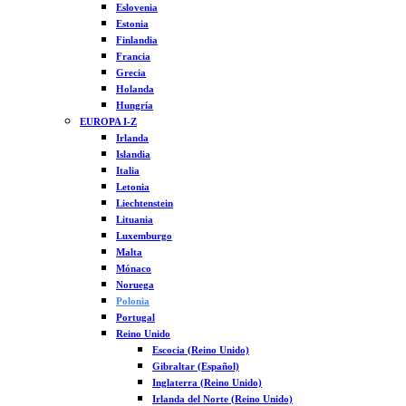
Eslovenia
Estonia
Finlandia
Francia
Grecia
Holanda
Hungría
EUROPA I-Z
Irlanda
Islandia
Italia
Letonia
Liechtenstein
Lituania
Luxemburgo
Malta
Mónaco
Noruega
Polonia
Portugal
Reino Unido
Escocia (Reino Unido)
Gibraltar (Español)
Inglaterra (Reino Unido)
Irlanda del Norte (Reino Unido)