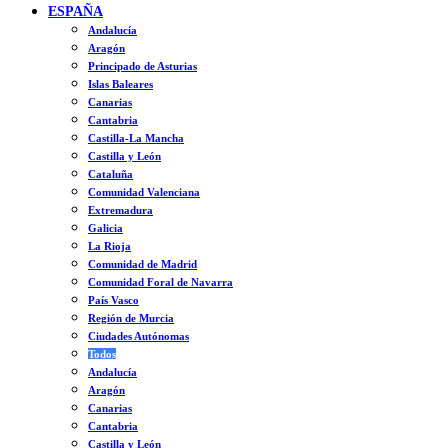
ESPAÑA
Andalucía
Aragón
Principado de Asturias
Islas Baleares
Canarias
Cantabria
Castilla-La Mancha
Castilla y León
Cataluña
Comunidad Valenciana
Extremadura
Galicia
La Rioja
Comunidad de Madrid
Comunidad Foral de Navarra
País Vasco
Región de Murcia
Ciudades Autónomas
Todos
Andalucía
Aragón
Canarias
Cantabria
Castilla y León