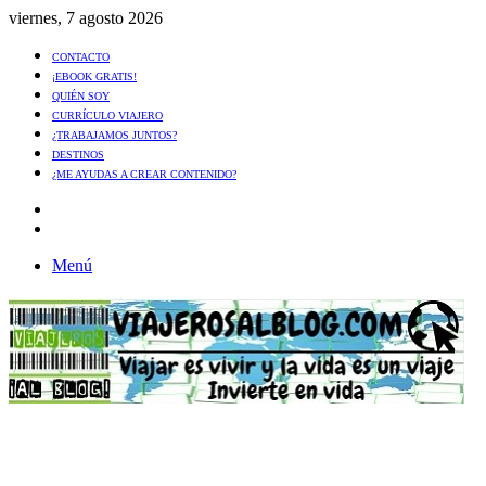
viernes, 7 agosto 2026
CONTACTO
¡EBOOK GRATIS!
QUIÉN SOY
CURRÍCULO VIAJERO
¿TRABAJAMOS JUNTOS?
DESTINOS
¿ME AYUDAS A CREAR CONTENIDO?
Artículo
al
Buscar
azar
Menú