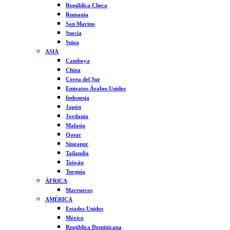
República Checa
Rumanía
San Marino
Suecia
Suiza
ASIA
Camboya
China
Corea del Sur
Emiratos Árabes Unidos
Indonesia
Japón
Jordania
Malasia
Qatar
Singapur
Tailandia
Taiwán
Turquía
ÁFRICA
Marruecos
AMÉRICA
Estados Unidos
México
República Dominicana