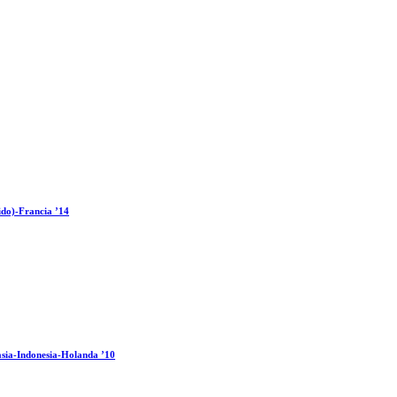
ido)-Francia ’14
sia-Indonesia-Holanda ’10