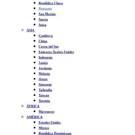
República Checa
Rumanía
San Marino
Suecia
Suiza
ASIA
Camboya
China
Corea del Sur
Emiratos Árabes Unidos
Indonesia
Japón
Jordania
Malasia
Qatar
Singapur
Tailandia
Taiwán
Turquía
ÁFRICA
Marruecos
AMÉRICA
Estados Unidos
México
República Dominicana