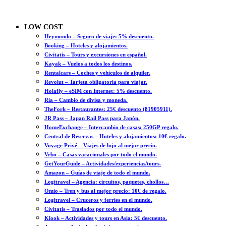
LOW COST
Heymondo – Seguro de viaje: 5% descuento.
Booking – Hoteles y alojamientos.
Civitatis – Tours y excursiones en español.
Kayak – Vuelos a todos los destinos.
Rentalcars – Coches y vehículos de alquiler.
Revolut – Tarjeta obligatoria para viajar.
Holafly – eSIM con Internet: 5% descuento.
Ria – Cambio de divisa y moneda.
TheFork – Restaurantes: 25€ descuento (81905911).
JR Pass – Japan Rail Pass para Japón.
HomeExchange – Intercambio de casas: 250GP regalo.
Central de Reservas – Hoteles y alojamientos: 10€ regalo.
Voyage Privé – Viajes de lujo al mejor precio.
Vrbo – Casas vacacionales por todo el mundo.
GetYourGuide – Actividades/experiencias/tours.
Amazon – Guías de viaje de todo el mundo.
Logitravel – Agencia: circuitos, paquetes, chollos…
Omio – Tren y bus al mejor precio: 10€ de regalo.
Logitravel – Cruceros y ferries en el mundo.
Civitatis – Traslados por todo el mundo.
Klook – Actividades y tours en Asia: 5€ descuento.