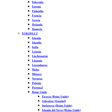
Eslovenia
Estonia
Finlandia
Francia
Grecia
Holanda
Hungría
EUROPA I-Z
Irlanda
Islandia
Italia
Letonia
Liechtenstein
Lituania
Luxemburgo
Malta
Mónaco
Noruega
Polonia
Portugal
Reino Unido
Escocia (Reino Unido)
Gibraltar (Español)
Inglaterra (Reino Unido)
Irlanda del Norte (Reino Unido)