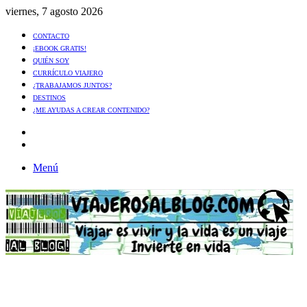
viernes, 7 agosto 2026
CONTACTO
¡EBOOK GRATIS!
QUIÉN SOY
CURRÍCULO VIAJERO
¿TRABAJAMOS JUNTOS?
DESTINOS
¿ME AYUDAS A CREAR CONTENIDO?
Artículo
al
Buscar
azar
Menú