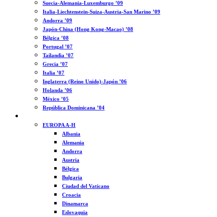
Suecia-Alemania-Luxemburgo ’09
Italia-Liechtenstein-Suiza-Austria-San Marino ’09
Andorra ’09
Japón-China (Hong Kong-Macao) ’08
Bélgica ’08
Portugal ’07
Tailandia ’07
Grecia ’07
Italia ’07
Inglaterra (Reino Unido)-Japón ’06
Holanda ’06
México ’05
República Dominicana ’04
MUNDO
EUROPA A-H
Albania
Alemania
Andorra
Austria
Bélgica
Bulgaria
Ciudad del Vaticano
Croacia
Dinamarca
Eslovaquia