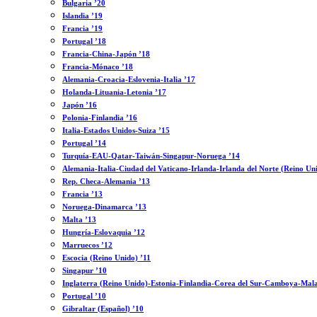
Bulgaria ’20
Islandia ’19
Francia ’19
Portugal ’18
Francia-China-Japón ’18
Francia-Mónaco ’18
Alemania-Croacia-Eslovenia-Italia ’17
Holanda-Lituania-Letonia ’17
Japón ’16
Polonia-Finlandia ’16
Italia-Estados Unidos-Suiza ’15
Portugal ’14
Turquía-EAU-Qatar-Taiwán-Singapur-Noruega ’14
Alemania-Italia-Ciudad del Vaticano-Irlanda-Irlanda del Norte (Reino Un
Rep. Checa-Alemania ’13
Francia ’13
Noruega-Dinamarca ’13
Malta ’13
Hungría-Eslovaquia ’12
Marruecos ’12
Escocia (Reino Unido) ’11
Singapur ’10
Inglaterra (Reino Unido)-Estonia-Finlandia-Corea del Sur-Camboya-Mala
Portugal ’10
Gibraltar (Español) ’10