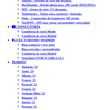
Amazon – Artículos de viaje que necesitas.
HotelTonight – Hoteles última hora: 20€ regalo (DVECINO1).
IATI – Seguro de viaje: 5% descuento.
Ticketmaster – Tickets para conciertos y festivales.
Omio – Comparador de transportes: 10€ regalo.
NordVPN – VPN para viajar con seguridad y privacidad.
CONSULTORÍA
Consultoría de viajes Mundo
Consultoría de viajes Madrid
GUÍA TURISMO MADRID
Rutas genéricas y free tours
Rutas privadas y personalizadas
Consultoría de viajes Madrid
Seguridad COVID-19 SARS-CoV-2
DIARIOS
Alemania ’24
Japón ’24
Albania ’23
Francia ’23
Portugal ’23
Francia ’22
Jordania-Malta ’22
Rumanía ’22
Austria ’21
Portugal ’21