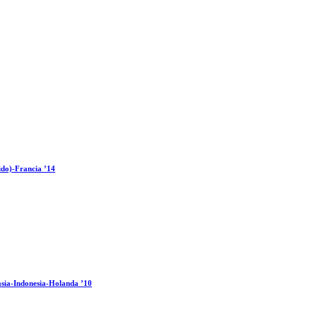
ido)-Francia ’14
sia-Indonesia-Holanda ’10