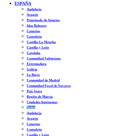
ESPAÑA
Andalucía
Aragón
Principado de Asturias
Islas Baleares
Canarias
Cantabria
Castilla-La Mancha
Castilla y León
Cataluña
Comunidad Valenciana
Extremadura
Galicia
La Rioja
Comunidad de Madrid
Comunidad Foral de Navarra
País Vasco
Región de Murcia
Ciudades Autónomas
Todos
Andalucía
Aragón
Canarias
Cantabria
Castilla y León