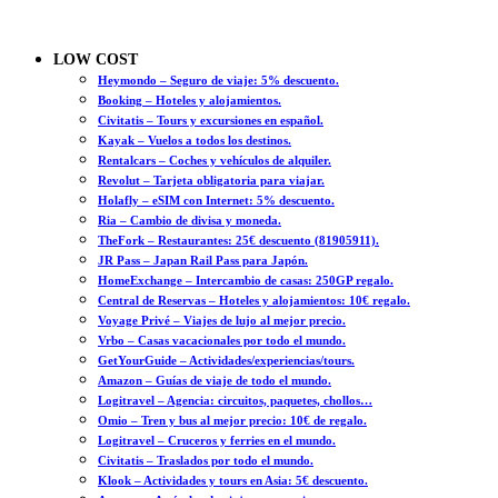
LOW COST
Heymondo – Seguro de viaje: 5% descuento.
Booking – Hoteles y alojamientos.
Civitatis – Tours y excursiones en español.
Kayak – Vuelos a todos los destinos.
Rentalcars – Coches y vehículos de alquiler.
Revolut – Tarjeta obligatoria para viajar.
Holafly – eSIM con Internet: 5% descuento.
Ria – Cambio de divisa y moneda.
TheFork – Restaurantes: 25€ descuento (81905911).
JR Pass – Japan Rail Pass para Japón.
HomeExchange – Intercambio de casas: 250GP regalo.
Central de Reservas – Hoteles y alojamientos: 10€ regalo.
Voyage Privé – Viajes de lujo al mejor precio.
Vrbo – Casas vacacionales por todo el mundo.
GetYourGuide – Actividades/experiencias/tours.
Amazon – Guías de viaje de todo el mundo.
Logitravel – Agencia: circuitos, paquetes, chollos…
Omio – Tren y bus al mejor precio: 10€ de regalo.
Logitravel – Cruceros y ferries en el mundo.
Civitatis – Traslados por todo el mundo.
Klook – Actividades y tours en Asia: 5€ descuento.