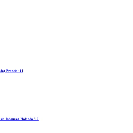
ido)-Francia ’14
sia-Indonesia-Holanda ’10