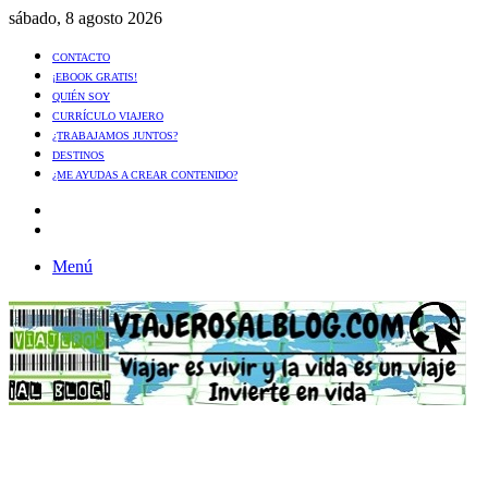
sábado, 8 agosto 2026
CONTACTO
¡EBOOK GRATIS!
QUIÉN SOY
CURRÍCULO VIAJERO
¿TRABAJAMOS JUNTOS?
DESTINOS
¿ME AYUDAS A CREAR CONTENIDO?
Artículo
al
Buscar
azar
Menú