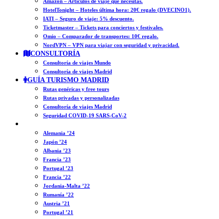
Amazon – Artículos de viaje que necesitas.
HotelTonight – Hoteles última hora: 20€ regalo (DVECINO1).
IATI – Seguro de viaje: 5% descuento.
Ticketmaster – Tickets para conciertos y festivales.
Omio – Comparador de transportes: 10€ regalo.
NordVPN – VPN para viajar con seguridad y privacidad.
CONSULTORÍA
Consultoría de viajes Mundo
Consultoría de viajes Madrid
GUÍA TURISMO MADRID
Rutas genéricas y free tours
Rutas privadas y personalizadas
Consultoría de viajes Madrid
Seguridad COVID-19 SARS-CoV-2
DIARIOS
Alemania ’24
Japón ’24
Albania ’23
Francia ’23
Portugal ’23
Francia ’22
Jordania-Malta ’22
Rumanía ’22
Austria ’21
Portugal ’21