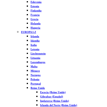
Eslovenia
Estonia
Finlandia
Francia
Grecia
Holanda
Hungría
EUROPA I-Z
Irlanda
Islandia
Italia
Letonia
Liechtenstein
Lituania
Luxemburgo
Malta
Mónaco
Noruega
Polonia
Portugal
Reino Unido
Escocia (Reino Unido)
Gibraltar (Español)
Inglaterra (Reino Unido)
Irlanda del Norte (Reino Unido)