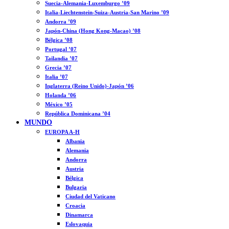
Suecia-Alemania-Luxemburgo ’09
Italia-Liechtenstein-Suiza-Austria-San Marino ’09
Andorra ’09
Japón-China (Hong Kong-Macao) ’08
Bélgica ’08
Portugal ’07
Tailandia ’07
Grecia ’07
Italia ’07
Inglaterra (Reino Unido)-Japón ’06
Holanda ’06
México ’05
República Dominicana ’04
MUNDO
EUROPA A-H
Albania
Alemania
Andorra
Austria
Bélgica
Bulgaria
Ciudad del Vaticano
Croacia
Dinamarca
Eslovaquia