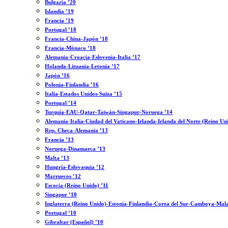
Bulgaria ’20
Islandia ’19
Francia ’19
Portugal ’18
Francia-China-Japón ’18
Francia-Mónaco ’18
Alemania-Croacia-Eslovenia-Italia ’17
Holanda-Lituania-Letonia ’17
Japón ’16
Polonia-Finlandia ’16
Italia-Estados Unidos-Suiza ’15
Portugal ’14
Turquía-EAU-Qatar-Taiwán-Singapur-Noruega ’14
Alemania-Italia-Ciudad del Vaticano-Irlanda-Irlanda del Norte (Reino Un
Rep. Checa-Alemania ’13
Francia ’13
Noruega-Dinamarca ’13
Malta ’13
Hungría-Eslovaquia ’12
Marruecos ’12
Escocia (Reino Unido) ’11
Singapur ’10
Inglaterra (Reino Unido)-Estonia-Finlandia-Corea del Sur-Camboya-Mala
Portugal ’10
Gibraltar (Español) ’10