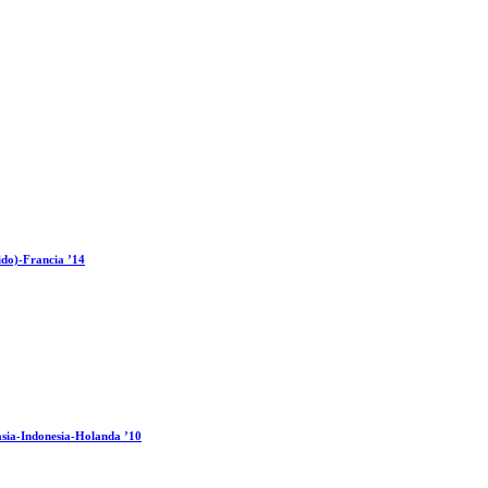
ido)-Francia ’14
sia-Indonesia-Holanda ’10