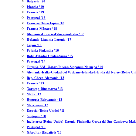
Bulgaria ’20
Islandia ’19
Francia ’19
Portugal ’18
Francia-China-Japón ’18
Francia-Mónaco ’18
Alemania-Croacia-Eslovenia-Italia ’17
Holanda-Lituania-Letonia ’17
Japón ’16
Polonia-Finlandia ’16
Italia-Estados Unidos-Suiza ’15
Portugal ’14
Turquía-EAU-Qatar-Taiwán-Singapur-Noruega ’14
Alemania-Italia-Ciudad del Vaticano-Irlanda-Irlanda del Norte (Reino Un
Rep. Checa-Alemania ’13
Francia ’13
Noruega-Dinamarca ’13
Malta ’13
Hungría-Eslovaquia ’12
Marruecos ’12
Escocia (Reino Unido) ’11
Singapur ’10
Inglaterra (Reino Unido)-Estonia-Finlandia-Corea del Sur-Camboya-Mala
Portugal ’10
Gibraltar (Español) ’10