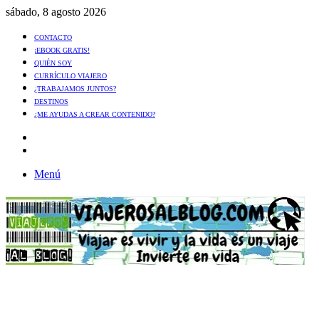
sábado, 8 agosto 2026
CONTACTO
¡EBOOK GRATIS!
QUIÉN SOY
CURRÍCULO VIAJERO
¿TRABAJAMOS JUNTOS?
DESTINOS
¿ME AYUDAS A CREAR CONTENIDO?
Artículo
al
Buscar
azar
Menú