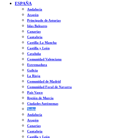
ESPAÑA
Andalucía
Aragón
Principado de Asturias
Islas Baleares
Canarias
Cantabria
Castilla-La Mancha
Castilla y León
Cataluña
Comunidad Valenciana
Extremadura
Galicia
La Rioja
Comunidad de Madrid
Comunidad Foral de Navarra
País Vasco
Región de Murcia
Ciudades Autónomas
Todos
Andalucía
Aragón
Canarias
Cantabria
Castilla y León