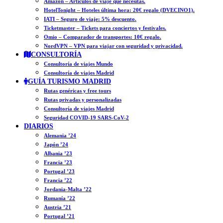
Amazon – Artículos de viaje que necesitas.
HotelTonight – Hoteles última hora: 20€ regalo (DVECINO1).
IATI – Seguro de viaje: 5% descuento.
Ticketmaster – Tickets para conciertos y festivales.
Omio – Comparador de transportes: 10€ regalo.
NordVPN – VPN para viajar con seguridad y privacidad.
CONSULTORÍA
Consultoría de viajes Mundo
Consultoría de viajes Madrid
GUÍA TURISMO MADRID
Rutas genéricas y free tours
Rutas privadas y personalizadas
Consultoría de viajes Madrid
Seguridad COVID-19 SARS-CoV-2
DIARIOS
Alemania ’24
Japón ’24
Albania ’23
Francia ’23
Portugal ’23
Francia ’22
Jordania-Malta ’22
Rumanía ’22
Austria ’21
Portugal ’21