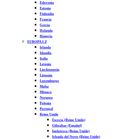
Eslovenia
Estonia
Finlandia
Francia
Grecia
Holanda
Hungría
EUROPA I-Z
Irlanda
Islandia
Italia
Letonia
Liechtenstein
Lituania
Luxemburgo
Malta
Mónaco
Noruega
Polonia
Portugal
Reino Unido
Escocia (Reino Unido)
Gibraltar (Español)
Inglaterra (Reino Unido)
Irlanda del Norte (Reino Unido)