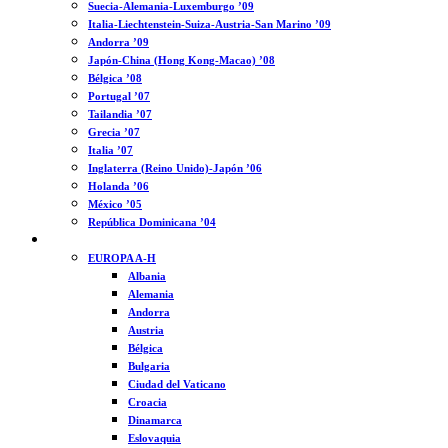
Suecia-Alemania-Luxemburgo ’09
Italia-Liechtenstein-Suiza-Austria-San Marino ’09
Andorra ’09
Japón-China (Hong Kong-Macao) ’08
Bélgica ’08
Portugal ’07
Tailandia ’07
Grecia ’07
Italia ’07
Inglaterra (Reino Unido)-Japón ’06
Holanda ’06
México ’05
República Dominicana ’04
MUNDO
EUROPA A-H
Albania
Alemania
Andorra
Austria
Bélgica
Bulgaria
Ciudad del Vaticano
Croacia
Dinamarca
Eslovaquia