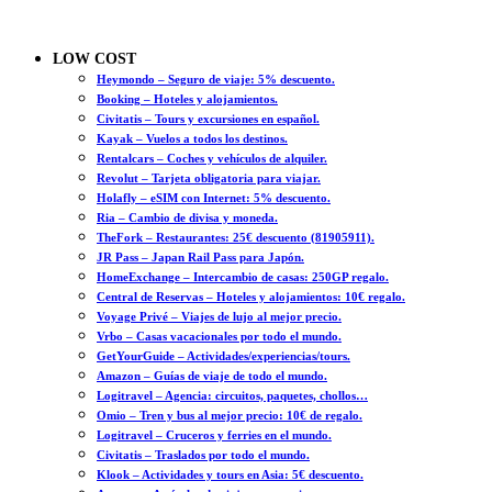
LOW COST
Heymondo – Seguro de viaje: 5% descuento.
Booking – Hoteles y alojamientos.
Civitatis – Tours y excursiones en español.
Kayak – Vuelos a todos los destinos.
Rentalcars – Coches y vehículos de alquiler.
Revolut – Tarjeta obligatoria para viajar.
Holafly – eSIM con Internet: 5% descuento.
Ria – Cambio de divisa y moneda.
TheFork – Restaurantes: 25€ descuento (81905911).
JR Pass – Japan Rail Pass para Japón.
HomeExchange – Intercambio de casas: 250GP regalo.
Central de Reservas – Hoteles y alojamientos: 10€ regalo.
Voyage Privé – Viajes de lujo al mejor precio.
Vrbo – Casas vacacionales por todo el mundo.
GetYourGuide – Actividades/experiencias/tours.
Amazon – Guías de viaje de todo el mundo.
Logitravel – Agencia: circuitos, paquetes, chollos…
Omio – Tren y bus al mejor precio: 10€ de regalo.
Logitravel – Cruceros y ferries en el mundo.
Civitatis – Traslados por todo el mundo.
Klook – Actividades y tours en Asia: 5€ descuento.