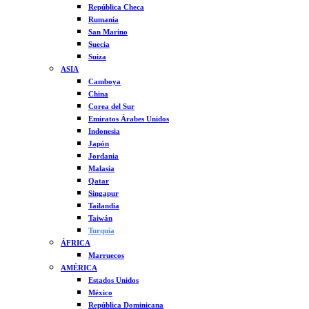
República Checa
Rumanía
San Marino
Suecia
Suiza
ASIA
Camboya
China
Corea del Sur
Emiratos Árabes Unidos
Indonesia
Japón
Jordania
Malasia
Qatar
Singapur
Tailandia
Taiwán
Turquía
ÁFRICA
Marruecos
AMÉRICA
Estados Unidos
México
República Dominicana