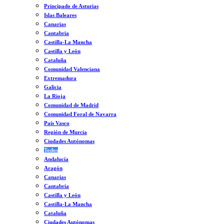
Principado de Asturias
Islas Baleares
Canarias
Cantabria
Castilla-La Mancha
Castilla y León
Cataluña
Comunidad Valenciana
Extremadura
Galicia
La Rioja
Comunidad de Madrid
Comunidad Foral de Navarra
País Vasco
Región de Murcia
Ciudades Autónomas
Todos
Andalucía
Aragón
Canarias
Cantabria
Castilla y León
Castilla-La Mancha
Cataluña
Ciudades Autónomas