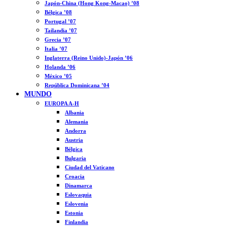
Japón-China (Hong Kong-Macao) ’08
Bélgica ’08
Portugal ’07
Tailandia ’07
Grecia ’07
Italia ’07
Inglaterra (Reino Unido)-Japón ’06
Holanda ’06
México ’05
República Dominicana ’04
MUNDO
EUROPA A-H
Albania
Alemania
Andorra
Austria
Bélgica
Bulgaria
Ciudad del Vaticano
Croacia
Dinamarca
Eslovaquia
Eslovenia
Estonia
Finlandia