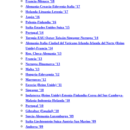
Francia-Mónaco ’18
Alemania-Croacia-Eslovenia-Italia ’17
Holanda-Lituania-Letonia ’17
Japón ’16
Polonia-Finlandia ’16
Italia-Estados Unidos-Suiza ’15
Portugal ’14
Turquía-EAU-Qatar-Taiwán-Singapur-Noruega ’14
Alemania-Italia-Ciudad del Vaticano-Irlanda-Irlanda del Norte (Reino
Unido)-Francia ’14
Rep. Checa-Alemania ’13
Francia ’13
Noruega-Dinamarca ’13
Malta ’13
Hungría-Eslovaquia ’12
Marruecos ’12
Escocia (Reino Unido) ’11
Singapur ’10
Inglaterra (Reino Unido)-Estonia-Finlandia-Corea del Sur-Camboya-
Malasia-Indonesia-Holanda ’10
Portugal ’10
Gibraltar (Español) ’10
Suecia-Alemania-Luxemburgo ’09
Italia-Liechtenstein-Suiza-Austria-San Marino ’09
Andorra ’09