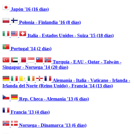
Japón '16 (16 días)
Polonia - Finlandia '16 (8 días)
Italia - Estados Unidos - Suiza '15 (18 días)
Portugal '14 (2 días)
Turquía - EAU - Qatar - Taiwán -
Singapur - Noruega '14 (20 días)
Alemania - Italia - Vaticano - Irlanda -
Irlanda del Norte (Reino Unido) - Francia '14 (13 días)
Rep. Checa - Alemania '13 (6 días)
Francia '13 (4 días)
Noruega - Dinamarca '13 (6 días)