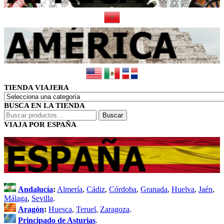
TIENDA VIAJERA
BUSCA EN LA TIENDA
Buscar
Buscar
por:
VIAJA POR ESPAÑA
Andalucía
:
Almería
,
Cádiz
,
Córdoba
,
Granada
,
Huelva
,
Jaén
,
Málaga
,
Sevilla
.
Aragón
:
Huesca
,
Teruel
,
Zaragoza
.
Principado de Asturias
.