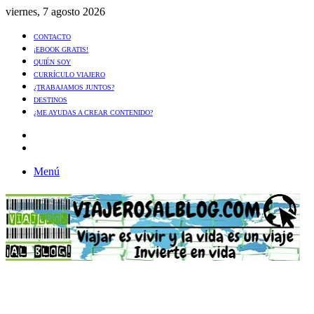
viernes, 7 agosto 2026
CONTACTO
¡EBOOK GRATIS!
QUIÉN SOY
CURRÍCULO VIAJERO
¿TRABAJAMOS JUNTOS?
DESTINOS
¿ME AYUDAS A CREAR CONTENIDO?
Artículo
al
Buscar
azar
Menú