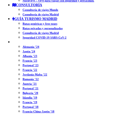
NordVPN – VPN para viajar con seguridad y privacidad.
CONSULTORÍA
Consultoría de viajes Mundo
Consultoría de viajes Madrid
GUÍA TURISMO MADRID
Rutas genéricas y free tours
Rutas privadas y personalizadas
Consultoría de viajes Madrid
Seguridad COVID-19 SARS-CoV-2
DIARIOS
Alemania ’24
Japón ’24
Albania ’23
Francia ’23
Portugal ’23
Francia ’22
Jordania-Malta ’22
Rumanía ’22
Austria ’21
Portugal ’21
Bulgaria ’20
Islandia ’19
Francia ’19
Portugal ’18
Francia-China-Japón ’18