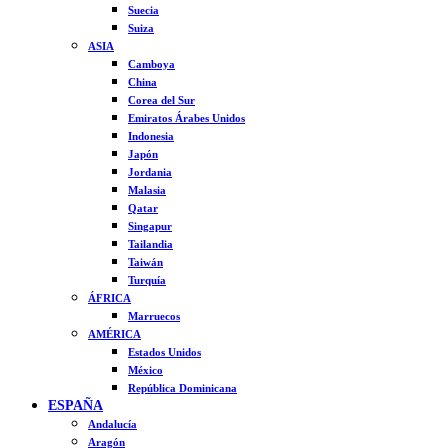
Suecia
Suiza
ASIA
Camboya
China
Corea del Sur
Emiratos Árabes Unidos
Indonesia
Japón
Jordania
Malasia
Qatar
Singapur
Tailandia
Taiwán
Turquía
ÁFRICA
Marruecos
AMÉRICA
Estados Unidos
México
República Dominicana
ESPAÑA
Andalucía
Aragón