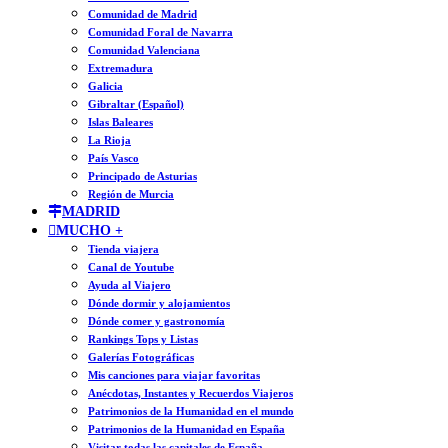
Comunidad de Madrid
Comunidad Foral de Navarra
Comunidad Valenciana
Extremadura
Galicia
Gibraltar (Español)
Islas Baleares
La Rioja
País Vasco
Principado de Asturias
Región de Murcia
MADRID
MUCHO +
Tienda viajera
Canal de Youtube
Ayuda al Viajero
Dónde dormir y alojamientos
Dónde comer y gastronomía
Rankings Tops y Listas
Galerías Fotográficas
Mis canciones para viajar favoritas
Anécdotas, Instantes y Recuerdos Viajeros
Patrimonios de la Humanidad en el mundo
Patrimonios de la Humanidad en España
Visitar todas las capitales de España