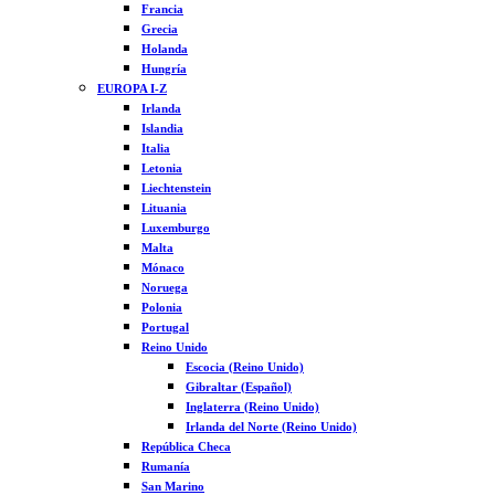
Francia
Grecia
Holanda
Hungría
EUROPA I-Z
Irlanda
Islandia
Italia
Letonia
Liechtenstein
Lituania
Luxemburgo
Malta
Mónaco
Noruega
Polonia
Portugal
Reino Unido
Escocia (Reino Unido)
Gibraltar (Español)
Inglaterra (Reino Unido)
Irlanda del Norte (Reino Unido)
República Checa
Rumanía
San Marino