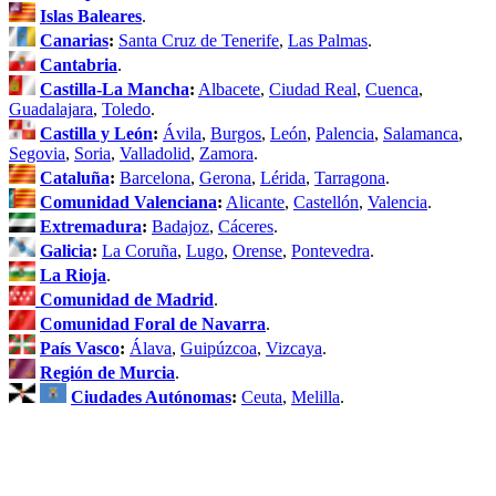
Islas Baleares
.
Canarias
:
Santa Cruz de Tenerife
,
Las Palmas
.
Cantabria
.
Castilla-La Mancha
:
Albacete
,
Ciudad Real
,
Cuenca
,
Guadalajara
,
Toledo
.
Castilla y León
:
Ávila
,
Burgos
,
León
,
Palencia
,
Salamanca
,
Segovia
,
Soria
,
Valladolid
,
Zamora
.
Cataluña
:
Barcelona
,
Gerona
,
Lérida
,
Tarragona
.
Comunidad Valenciana
:
Alicante
,
Castellón
,
Valencia
.
Extremadura
:
Badajoz
,
Cáceres
.
Galicia
:
La Coruña
,
Lugo
,
Orense
,
Pontevedra
.
La Rioja
.
Comunidad de Madrid
.
Comunidad Foral de Navarra
.
País Vasco
:
Álava
,
Guipúzcoa
,
Vizcaya
.
Región de Murcia
.
Ciudades Autónomas
:
Ceuta
,
Melilla
.