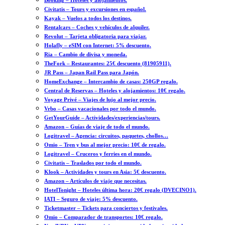
Booking – Hoteles y alojamientos.
Civitatis – Tours y excursiones en español.
Kayak – Vuelos a todos los destinos.
Rentalcars – Coches y vehículos de alquiler.
Revolut – Tarjeta obligatoria para viajar.
Holafly – eSIM con Internet: 5% descuento.
Ria – Cambio de divisa y moneda.
TheFork – Restaurantes: 25€ descuento (81905911).
JR Pass – Japan Rail Pass para Japón.
HomeExchange – Intercambio de casas: 250GP regalo.
Central de Reservas – Hoteles y alojamientos: 10€ regalo.
Voyage Privé – Viajes de lujo al mejor precio.
Vrbo – Casas vacacionales por todo el mundo.
GetYourGuide – Actividades/experiencias/tours.
Amazon – Guías de viaje de todo el mundo.
Logitravel – Agencia: circuitos, paquetes, chollos…
Omio – Tren y bus al mejor precio: 10€ de regalo.
Logitravel – Cruceros y ferries en el mundo.
Civitatis – Traslados por todo el mundo.
Klook – Actividades y tours en Asia: 5€ descuento.
Amazon – Artículos de viaje que necesitas.
HotelTonight – Hoteles última hora: 20€ regalo (DVECINO1).
IATI – Seguro de viaje: 5% descuento.
Ticketmaster – Tickets para conciertos y festivales.
Omio – Comparador de transportes: 10€ regalo.