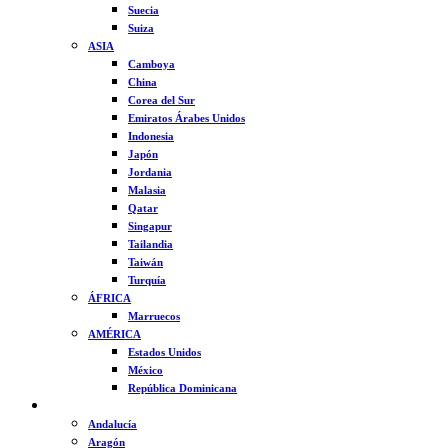
Suecia
Suiza
ASIA
Camboya
China
Corea del Sur
Emiratos Árabes Unidos
Indonesia
Japón
Jordania
Malasia
Qatar
Singapur
Tailandia
Taiwán
Turquía
ÁFRICA
Marruecos
AMÉRICA
Estados Unidos
México
República Dominicana
ESPAÑA
Andalucía
Aragón