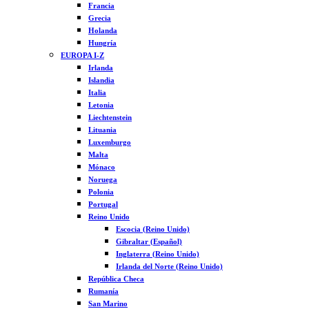
Francia
Grecia
Holanda
Hungría
EUROPA I-Z
Irlanda
Islandia
Italia
Letonia
Liechtenstein
Lituania
Luxemburgo
Malta
Mónaco
Noruega
Polonia
Portugal
Reino Unido
Escocia (Reino Unido)
Gibraltar (Español)
Inglaterra (Reino Unido)
Irlanda del Norte (Reino Unido)
República Checa
Rumanía
San Marino