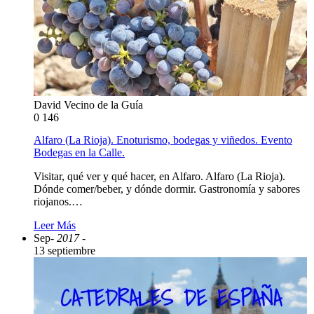
David Vecino de la Guía
0
146
Alfaro (La Rioja). Enoturismo, bodegas y viñedos. Evento
Bodegas en la Calle.
Visitar, qué ver y qué hacer, en Alfaro. Alfaro (La Rioja).
Dónde comer/beber, y dónde dormir. Gastronomía y sabores
riojanos.…
Leer Más
Sep
- 2017 -
13 septiembre