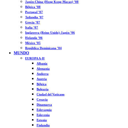
Japón-China (Hong Kong-Macao) ’08
Bélgica ’08
Portugal ’07
Tailandia ’07
Grecia ’07
Italia ’07
Inglaterra (Reino Unido)-Japón ’06
Holanda ’06
México ’05
República Dominicana ’04
MUNDO
EUROPA A-H
Albania
Alemania
Andorra
Austria
Bélgica
Bulgaria
Ciudad del Vaticano
Croacia
Dinamarca
Eslovaquia
Eslovenia
Estonia
Finlandia