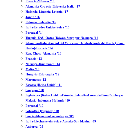
Francia-Mónaco ’18
Alemania-Croacia-Eslovenia-Italia ’17
Holanda-Lituania-Letonia ’17
Japón ’16
Polonia-Finlandia ’16
Italia-Estados Unidos-Suiza ’15
Portugal ’14
Turquía-EAU-Qatar-Taiwán-Singapur-Noruega ’14
Alemania-Italia-Ciudad del Vaticano-Irlanda-Irlanda del Norte (Reino
Unido)-Francia ’14
Rep. Checa-Alemania ’13
Francia ’13
Noruega-Dinamarca ’13
Malta ’13
Hungría-Eslovaquia ’12
Marruecos ’12
Escocia (Reino Unido) ’11
Singapur ’10
Inglaterra (Reino Unido)-Estonia-Finlandia-Corea del Sur-Camboya-
Malasia-Indonesia-Holanda ’10
Portugal ’10
Gibraltar (Español) ’10
Suecia-Alemania-Luxemburgo ’09
Italia-Liechtenstein-Suiza-Austria-San Marino ’09
Andorra ’09