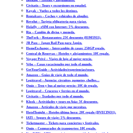
Booking – Hoteles y alojamientos.
Civitatis – Tours y excursiones en español.
Kayak – Vuelos a todos los destinos.
Rentalcars – Coches y vehículos de alquiler.
Revolut – Tarjeta obligatoria para viajar.
Holafly – eSIM con Internet: 5% descuento.
Ria – Cambio de divisa y moneda.
TheFork – Restaurantes: 25€ descuento (81905911).
JR Pass – Japan Rail Pass para Japón.
HomeExchange – Intercambio de casas: 250GP regalo.
Central de Reservas – Hoteles y alojamientos: 10€ regalo.
Voyage Privé – Viajes de lujo al mejor precio.
Vrbo – Casas vacacionales por todo el mundo.
GetYourGuide – Actividades/experiencias/tours.
Amazon – Guías de viaje de todo el mundo.
Logitravel – Agencia: circuitos, paquetes, chollos…
Omio – Tren y bus al mejor precio: 10€ de regalo.
Logitravel – Cruceros y ferries en el mundo.
Civitatis – Traslados por todo el mundo.
Klook – Actividades y tours en Asia: 5€ descuento.
Amazon – Artículos de viaje que necesitas.
HotelTonight – Hoteles última hora: 20€ regalo (DVECINO1).
IATI – Seguro de viaje: 5% descuento.
Ticketmaster – Tickets para conciertos y festivales.
Omio – Comparador de transportes: 10€ regalo.