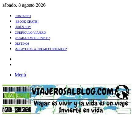
sábado, 8 agosto 2026
CONTACTO
¡EBOOK GRATIS!
QUIÉN SOY
CURRÍCULO VIAJERO
¿TRABAJAMOS JUNTOS?
DESTINOS
¿ME AYUDAS A CREAR CONTENIDO?
Artículo
al
Buscar
azar
Menú