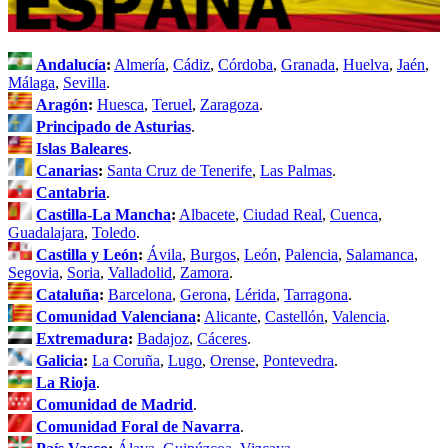
Andalucía
:
Almería
,
Cádiz
,
Córdoba
,
Granada
,
Huelva
,
Jaén
,
Málaga
,
Sevilla
.
Aragón
:
Huesca
,
Teruel
,
Zaragoza
.
Principado de Asturias
.
Islas Baleares
.
Canarias
:
Santa Cruz de Tenerife
,
Las Palmas
.
Cantabria
.
Castilla-La Mancha
:
Albacete
,
Ciudad Real
,
Cuenca
,
Guadalajara
,
Toledo
.
Castilla y León
:
Ávila
,
Burgos
,
León
,
Palencia
,
Salamanca
,
Segovia
,
Soria
,
Valladolid
,
Zamora
.
Cataluña
:
Barcelona
,
Gerona
,
Lérida
,
Tarragona
.
Comunidad Valenciana
:
Alicante
,
Castellón
,
Valencia
.
Extremadura
:
Badajoz
,
Cáceres
.
Galicia
:
La Coruña
,
Lugo
,
Orense
,
Pontevedra
.
La Rioja
.
Comunidad de Madrid
.
Comunidad Foral de Navarra
.