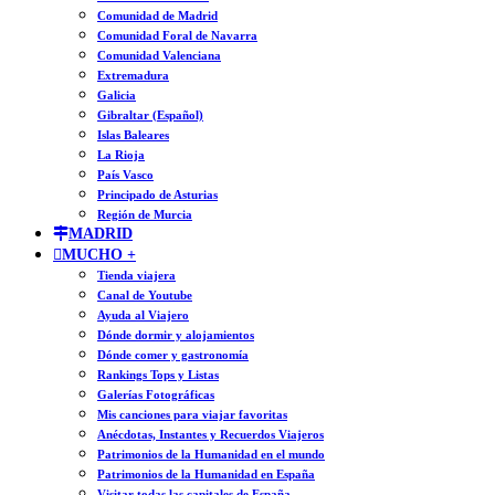
Comunidad de Madrid
Comunidad Foral de Navarra
Comunidad Valenciana
Extremadura
Galicia
Gibraltar (Español)
Islas Baleares
La Rioja
País Vasco
Principado de Asturias
Región de Murcia
MADRID
MUCHO +
Tienda viajera
Canal de Youtube
Ayuda al Viajero
Dónde dormir y alojamientos
Dónde comer y gastronomía
Rankings Tops y Listas
Galerías Fotográficas
Mis canciones para viajar favoritas
Anécdotas, Instantes y Recuerdos Viajeros
Patrimonios de la Humanidad en el mundo
Patrimonios de la Humanidad en España
Visitar todas las capitales de España