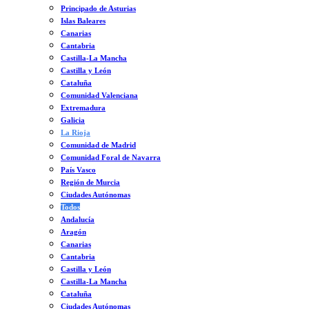
Principado de Asturias
Islas Baleares
Canarias
Cantabria
Castilla-La Mancha
Castilla y León
Cataluña
Comunidad Valenciana
Extremadura
Galicia
La Rioja
Comunidad de Madrid
Comunidad Foral de Navarra
País Vasco
Región de Murcia
Ciudades Autónomas
Todos
Andalucía
Aragón
Canarias
Cantabria
Castilla y León
Castilla-La Mancha
Cataluña
Ciudades Autónomas