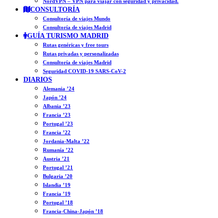
NordVPN – VPN para viajar con seguridad y privacidad.
CONSULTORÍA
Consultoría de viajes Mundo
Consultoría de viajes Madrid
GUÍA TURISMO MADRID
Rutas genéricas y free tours
Rutas privadas y personalizadas
Consultoría de viajes Madrid
Seguridad COVID-19 SARS-CoV-2
DIARIOS
Alemania ’24
Japón ’24
Albania ’23
Francia ’23
Portugal ’23
Francia ’22
Jordania-Malta ’22
Rumanía ’22
Austria ’21
Portugal ’21
Bulgaria ’20
Islandia ’19
Francia ’19
Portugal ’18
Francia-China-Japón ’18