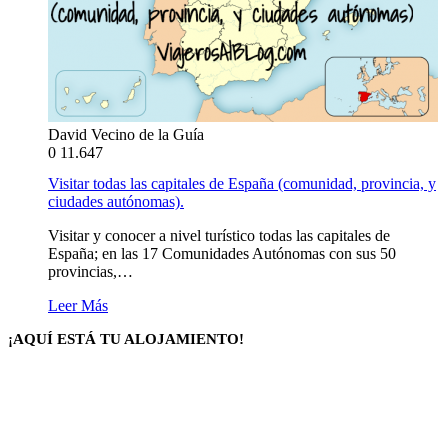
David Vecino de la Guía
0
11.647
Visitar todas las capitales de España (comunidad, provincia, y
ciudades autónomas).
Visitar y conocer a nivel turístico todas las capitales de
España; en las 17 Comunidades Autónomas con sus 50
provincias,…
Leer Más
¡AQUÍ ESTÁ TU ALOJAMIENTO!