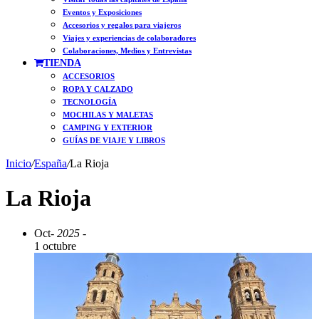
Eventos y Exposiciones
Accesorios y regalos para viajeros
Viajes y experiencias de colaboradores
Colaboraciones, Medios y Entrevistas
TIENDA
ACCESORIOS
ROPA Y CALZADO
TECNOLOGÍA
MOCHILAS Y MALETAS
CAMPING Y EXTERIOR
GUÍAS DE VIAJE Y LIBROS
Inicio
/
España
/
La Rioja
La Rioja
Oct
- 2025 -
1 octubre