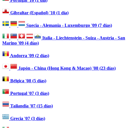
Portugal '10 (1 día)
Gibraltar (Español) '10 (1 día)
Suecia - Alemania - Luxemburgo '09 (7 días)
Italia - Liechtenstein - Suiza - Austria - San
Marino '09 (4 días)
Andorra '09 (2 días)
Japón - China (Hong Kong & Macao) '08 (23 días)
Bélgica '08 (5 días)
Portugal '07 (3 días)
Tailandia '07 (15 días)
Grecia '07 (3 días)