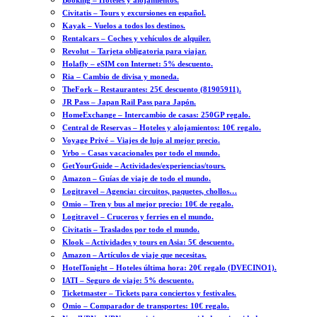
Booking – Hoteles y alojamientos.
Civitatis – Tours y excursiones en español.
Kayak – Vuelos a todos los destinos.
Rentalcars – Coches y vehículos de alquiler.
Revolut – Tarjeta obligatoria para viajar.
Holafly – eSIM con Internet: 5% descuento.
Ria – Cambio de divisa y moneda.
TheFork – Restaurantes: 25€ descuento (81905911).
JR Pass – Japan Rail Pass para Japón.
HomeExchange – Intercambio de casas: 250GP regalo.
Central de Reservas – Hoteles y alojamientos: 10€ regalo.
Voyage Privé – Viajes de lujo al mejor precio.
Vrbo – Casas vacacionales por todo el mundo.
GetYourGuide – Actividades/experiencias/tours.
Amazon – Guías de viaje de todo el mundo.
Logitravel – Agencia: circuitos, paquetes, chollos…
Omio – Tren y bus al mejor precio: 10€ de regalo.
Logitravel – Cruceros y ferries en el mundo.
Civitatis – Traslados por todo el mundo.
Klook – Actividades y tours en Asia: 5€ descuento.
Amazon – Artículos de viaje que necesitas.
HotelTonight – Hoteles última hora: 20€ regalo (DVECINO1).
IATI – Seguro de viaje: 5% descuento.
Ticketmaster – Tickets para conciertos y festivales.
Omio – Comparador de transportes: 10€ regalo.