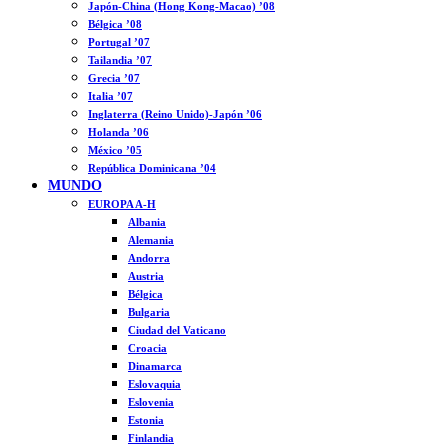
Japón-China (Hong Kong-Macao) ’08
Bélgica ’08
Portugal ’07
Tailandia ’07
Grecia ’07
Italia ’07
Inglaterra (Reino Unido)-Japón ’06
Holanda ’06
México ’05
República Dominicana ’04
MUNDO
EUROPA A-H
Albania
Alemania
Andorra
Austria
Bélgica
Bulgaria
Ciudad del Vaticano
Croacia
Dinamarca
Eslovaquia
Eslovenia
Estonia
Finlandia