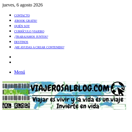
jueves, 6 agosto 2026
CONTACTO
¡EBOOK GRATIS!
QUIÉN SOY
CURRÍCULO VIAJERO
¿TRABAJAMOS JUNTOS?
DESTINOS
¿ME AYUDAS A CREAR CONTENIDO?
Artículo
al
Buscar
azar
Menú