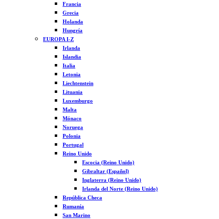
Francia
Grecia
Holanda
Hungría
EUROPA I-Z
Irlanda
Islandia
Italia
Letonia
Liechtenstein
Lituania
Luxemburgo
Malta
Mónaco
Noruega
Polonia
Portugal
Reino Unido
Escocia (Reino Unido)
Gibraltar (Español)
Inglaterra (Reino Unido)
Irlanda del Norte (Reino Unido)
República Checa
Rumanía
San Marino