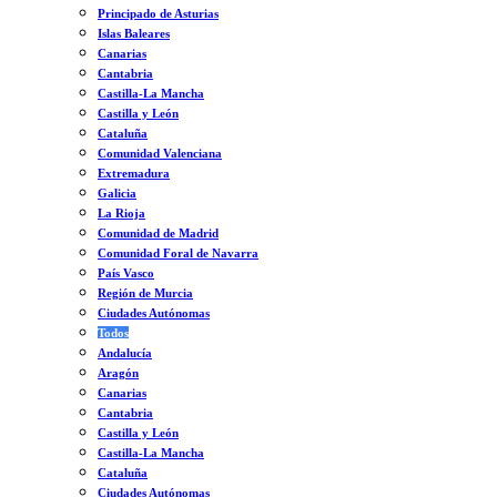
Principado de Asturias
Islas Baleares
Canarias
Cantabria
Castilla-La Mancha
Castilla y León
Cataluña
Comunidad Valenciana
Extremadura
Galicia
La Rioja
Comunidad de Madrid
Comunidad Foral de Navarra
País Vasco
Región de Murcia
Ciudades Autónomas
Todos
Andalucía
Aragón
Canarias
Cantabria
Castilla y León
Castilla-La Mancha
Cataluña
Ciudades Autónomas