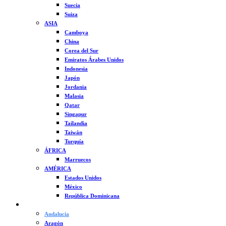
Suecia
Suiza
ASIA
Camboya
China
Corea del Sur
Emiratos Árabes Unidos
Indonesia
Japón
Jordania
Malasia
Qatar
Singapur
Tailandia
Taiwán
Turquía
ÁFRICA
Marruecos
AMÉRICA
Estados Unidos
México
República Dominicana
ESPAÑA
Andalucía
Aragón