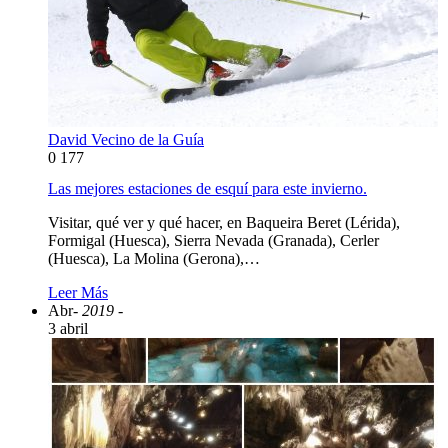
David Vecino de la Guía
0
177
Las mejores estaciones de esquí para este invierno.
Visitar, qué ver y qué hacer, en Baqueira Beret (Lérida),
Formigal (Huesca), Sierra Nevada (Granada), Cerler
(Huesca), La Molina (Gerona),…
Leer Más
Abr
- 2019 -
3 abril