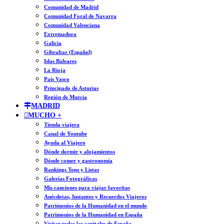
Comunidad de Madrid
Comunidad Foral de Navarra
Comunidad Valenciana
Extremadura
Galicia
Gibraltar (Español)
Islas Baleares
La Rioja
País Vasco
Principado de Asturias
Región de Murcia
MADRID
MUCHO +
Tienda viajera
Canal de Youtube
Ayuda al Viajero
Dónde dormir y alojamientos
Dónde comer y gastronomía
Rankings Tops y Listas
Galerías Fotográficas
Mis canciones para viajar favoritas
Anécdotas, Instantes y Recuerdos Viajeros
Patrimonios de la Humanidad en el mundo
Patrimonios de la Humanidad en España
Visitar todas las capitales de España