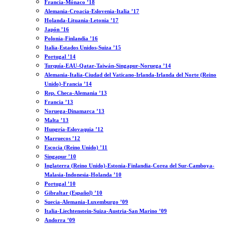
Francia-Mónaco ’18
Alemania-Croacia-Eslovenia-Italia ’17
Holanda-Lituania-Letonia ’17
Japón ’16
Polonia-Finlandia ’16
Italia-Estados Unidos-Suiza ’15
Portugal ’14
Turquía-EAU-Qatar-Taiwán-Singapur-Noruega ’14
Alemania-Italia-Ciudad del Vaticano-Irlanda-Irlanda del Norte (Reino
Unido)-Francia ’14
Rep. Checa-Alemania ’13
Francia ’13
Noruega-Dinamarca ’13
Malta ’13
Hungría-Eslovaquia ’12
Marruecos ’12
Escocia (Reino Unido) ’11
Singapur ’10
Inglaterra (Reino Unido)-Estonia-Finlandia-Corea del Sur-Camboya-
Malasia-Indonesia-Holanda ’10
Portugal ’10
Gibraltar (Español) ’10
Suecia-Alemania-Luxemburgo ’09
Italia-Liechtenstein-Suiza-Austria-San Marino ’09
Andorra ’09