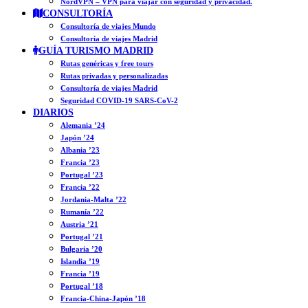
NordVPN – VPN para viajar con seguridad y privacidad.
CONSULTORÍA
Consultoría de viajes Mundo
Consultoría de viajes Madrid
GUÍA TURISMO MADRID
Rutas genéricas y free tours
Rutas privadas y personalizadas
Consultoría de viajes Madrid
Seguridad COVID-19 SARS-CoV-2
DIARIOS
Alemania ’24
Japón ’24
Albania ’23
Francia ’23
Portugal ’23
Francia ’22
Jordania-Malta ’22
Rumanía ’22
Austria ’21
Portugal ’21
Bulgaria ’20
Islandia ’19
Francia ’19
Portugal ’18
Francia-China-Japón ’18