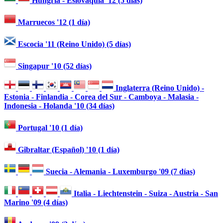
Hungría - Eslovaquia '12 (5 días)
Marruecos '12 (1 día)
Escocia '11 (Reino Unido) (5 días)
Singapur '10 (52 días)
Inglaterra (Reino Unido) -
Estonia - Finlandia - Corea del Sur - Camboya - Malasia -
Indonesia - Holanda '10 (34 días)
Portugal '10 (1 día)
Gibraltar (Español) '10 (1 día)
Suecia - Alemania - Luxemburgo '09 (7 días)
Italia - Liechtenstein - Suiza - Austria - San
Marino '09 (4 días)