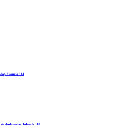
ido)-Francia ’14
sia-Indonesia-Holanda ’10