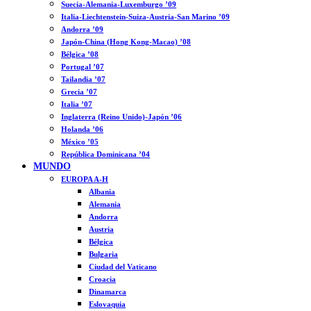
Suecia-Alemania-Luxemburgo ’09
Italia-Liechtenstein-Suiza-Austria-San Marino ’09
Andorra ’09
Japón-China (Hong Kong-Macao) ’08
Bélgica ’08
Portugal ’07
Tailandia ’07
Grecia ’07
Italia ’07
Inglaterra (Reino Unido)-Japón ’06
Holanda ’06
México ’05
República Dominicana ’04
MUNDO
EUROPA A-H
Albania
Alemania
Andorra
Austria
Bélgica
Bulgaria
Ciudad del Vaticano
Croacia
Dinamarca
Eslovaquia