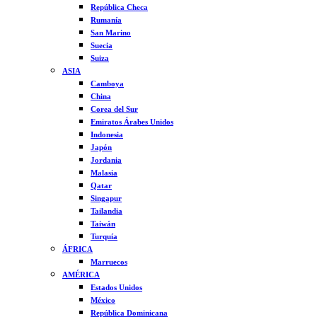
República Checa
Rumanía
San Marino
Suecia
Suiza
ASIA
Camboya
China
Corea del Sur
Emiratos Árabes Unidos
Indonesia
Japón
Jordania
Malasia
Qatar
Singapur
Tailandia
Taiwán
Turquía
ÁFRICA
Marruecos
AMÉRICA
Estados Unidos
México
República Dominicana