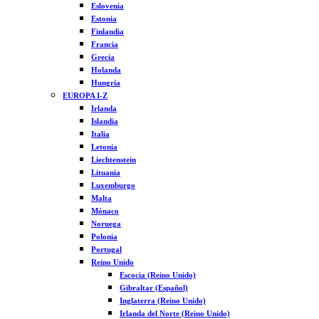
Eslovenia
Estonia
Finlandia
Francia
Grecia
Holanda
Hungría
EUROPA I-Z
Irlanda
Islandia
Italia
Letonia
Liechtenstein
Lituania
Luxemburgo
Malta
Mónaco
Noruega
Polonia
Portugal
Reino Unido
Escocia (Reino Unido)
Gibraltar (Español)
Inglaterra (Reino Unido)
Irlanda del Norte (Reino Unido)