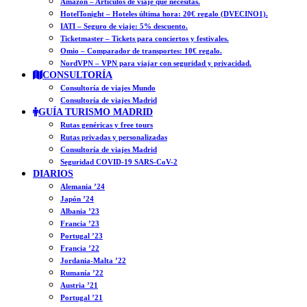
Amazon – Artículos de viaje que necesitas.
HotelTonight – Hoteles última hora: 20€ regalo (DVECINO1).
IATI – Seguro de viaje: 5% descuento.
Ticketmaster – Tickets para conciertos y festivales.
Omio – Comparador de transportes: 10€ regalo.
NordVPN – VPN para viajar con seguridad y privacidad.
CONSULTORÍA
Consultoría de viajes Mundo
Consultoría de viajes Madrid
GUÍA TURISMO MADRID
Rutas genéricas y free tours
Rutas privadas y personalizadas
Consultoría de viajes Madrid
Seguridad COVID-19 SARS-CoV-2
DIARIOS
Alemania ’24
Japón ’24
Albania ’23
Francia ’23
Portugal ’23
Francia ’22
Jordania-Malta ’22
Rumanía ’22
Austria ’21
Portugal ’21