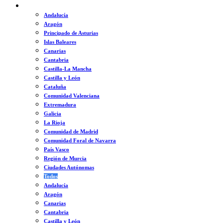
ESPAÑA
Andalucía
Aragón
Principado de Asturias
Islas Baleares
Canarias
Cantabria
Castilla-La Mancha
Castilla y León
Cataluña
Comunidad Valenciana
Extremadura
Galicia
La Rioja
Comunidad de Madrid
Comunidad Foral de Navarra
País Vasco
Región de Murcia
Ciudades Autónomas
Todos
Andalucía
Aragón
Canarias
Cantabria
Castilla y León