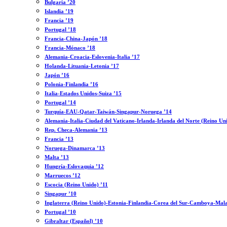
Bulgaria ’20
Islandia ’19
Francia ’19
Portugal ’18
Francia-China-Japón ’18
Francia-Mónaco ’18
Alemania-Croacia-Eslovenia-Italia ’17
Holanda-Lituania-Letonia ’17
Japón ’16
Polonia-Finlandia ’16
Italia-Estados Unidos-Suiza ’15
Portugal ’14
Turquía-EAU-Qatar-Taiwán-Singapur-Noruega ’14
Alemania-Italia-Ciudad del Vaticano-Irlanda-Irlanda del Norte (Reino Un
Rep. Checa-Alemania ’13
Francia ’13
Noruega-Dinamarca ’13
Malta ’13
Hungría-Eslovaquia ’12
Marruecos ’12
Escocia (Reino Unido) ’11
Singapur ’10
Inglaterra (Reino Unido)-Estonia-Finlandia-Corea del Sur-Camboya-Mala
Portugal ’10
Gibraltar (Español) ’10