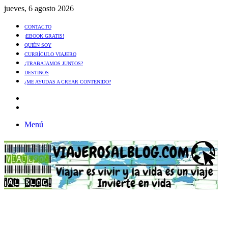
jueves, 6 agosto 2026
CONTACTO
¡EBOOK GRATIS!
QUIÉN SOY
CURRÍCULO VIAJERO
¿TRABAJAMOS JUNTOS?
DESTINOS
¿ME AYUDAS A CREAR CONTENIDO?
Artículo
al
Buscar
azar
Menú