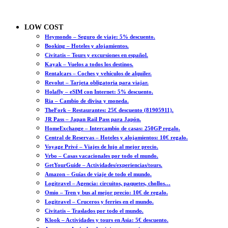
LOW COST
Heymondo – Seguro de viaje: 5% descuento.
Booking – Hoteles y alojamientos.
Civitatis – Tours y excursiones en español.
Kayak – Vuelos a todos los destinos.
Rentalcars – Coches y vehículos de alquiler.
Revolut – Tarjeta obligatoria para viajar.
Holafly – eSIM con Internet: 5% descuento.
Ria – Cambio de divisa y moneda.
TheFork – Restaurantes: 25€ descuento (81905911).
JR Pass – Japan Rail Pass para Japón.
HomeExchange – Intercambio de casas: 250GP regalo.
Central de Reservas – Hoteles y alojamientos: 10€ regalo.
Voyage Privé – Viajes de lujo al mejor precio.
Vrbo – Casas vacacionales por todo el mundo.
GetYourGuide – Actividades/experiencias/tours.
Amazon – Guías de viaje de todo el mundo.
Logitravel – Agencia: circuitos, paquetes, chollos…
Omio – Tren y bus al mejor precio: 10€ de regalo.
Logitravel – Cruceros y ferries en el mundo.
Civitatis – Traslados por todo el mundo.
Klook – Actividades y tours en Asia: 5€ descuento.