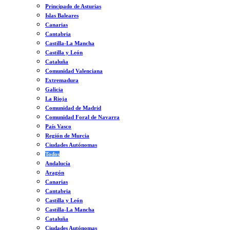
Principado de Asturias
Islas Baleares
Canarias
Cantabria
Castilla-La Mancha
Castilla y León
Cataluña
Comunidad Valenciana
Extremadura
Galicia
La Rioja
Comunidad de Madrid
Comunidad Foral de Navarra
País Vasco
Región de Murcia
Ciudades Autónomas
Todos
Andalucía
Aragón
Canarias
Cantabria
Castilla y León
Castilla-La Mancha
Cataluña
Ciudades Autónomas