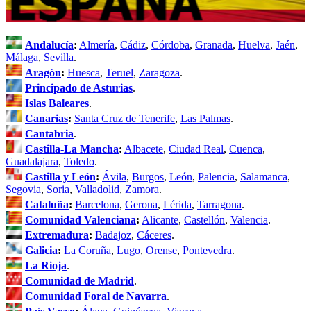
Andalucía
:
Almería
,
Cádiz
,
Córdoba
,
Granada
,
Huelva
,
Jaén
,
Málaga
,
Sevilla
.
Aragón
:
Huesca
,
Teruel
,
Zaragoza
.
Principado de Asturias
.
Islas Baleares
.
Canarias
:
Santa Cruz de Tenerife
,
Las Palmas
.
Cantabria
.
Castilla-La Mancha
:
Albacete
,
Ciudad Real
,
Cuenca
,
Guadalajara
,
Toledo
.
Castilla y León
:
Ávila
,
Burgos
,
León
,
Palencia
,
Salamanca
,
Segovia
,
Soria
,
Valladolid
,
Zamora
.
Cataluña
:
Barcelona
,
Gerona
,
Lérida
,
Tarragona
.
Comunidad Valenciana
:
Alicante
,
Castellón
,
Valencia
.
Extremadura
:
Badajoz
,
Cáceres
.
Galicia
:
La Coruña
,
Lugo
,
Orense
,
Pontevedra
.
La Rioja
.
Comunidad de Madrid
.
Comunidad Foral de Navarra
.