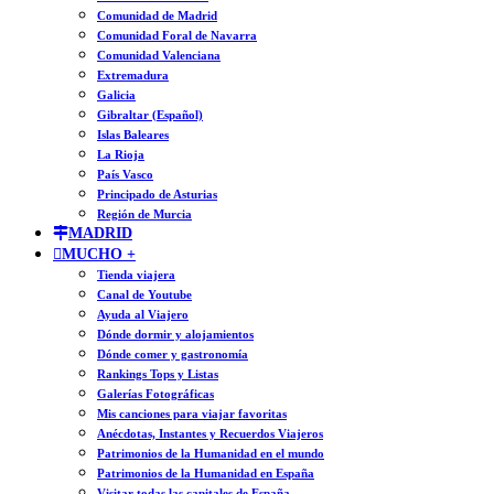
Comunidad de Madrid
Comunidad Foral de Navarra
Comunidad Valenciana
Extremadura
Galicia
Gibraltar (Español)
Islas Baleares
La Rioja
País Vasco
Principado de Asturias
Región de Murcia
MADRID
MUCHO +
Tienda viajera
Canal de Youtube
Ayuda al Viajero
Dónde dormir y alojamientos
Dónde comer y gastronomía
Rankings Tops y Listas
Galerías Fotográficas
Mis canciones para viajar favoritas
Anécdotas, Instantes y Recuerdos Viajeros
Patrimonios de la Humanidad en el mundo
Patrimonios de la Humanidad en España
Visitar todas las capitales de España