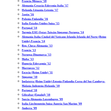
Francia-Mónaco ’18
Alemania-Croacia-Eslovenia-Italia ’17
Holanda-Lituania-Letonia ’17
Japón ’16
Polonia-Finlandia ’16
Italia-Estados Unidos-Suiza ’15
Portugal ’14
Turquía-EAU-Qatar-Taiwán-Singapur-Noruega ’14
Alemania-Italia-Ciudad del Vaticano-Irlanda-Irlanda del Norte (Reino
Unido)-Francia ’14
Rep. Checa-Alemania ’13
Francia ’13
Noruega-Dinamarca ’13
Malta ’13
Hungría-Eslovaquia ’12
Marruecos ’12
Escocia (Reino Unido) ’11
Singapur ’10
Inglaterra (Reino Unido)-Estonia-Finlandia-Corea del Sur-Camboya-
Malasia-Indonesia-Holanda ’10
Portugal ’10
Gibraltar (Español) ’10
Suecia-Alemania-Luxemburgo ’09
Italia-Liechtenstein-Suiza-Austria-San Marino ’09
Andorra ’09