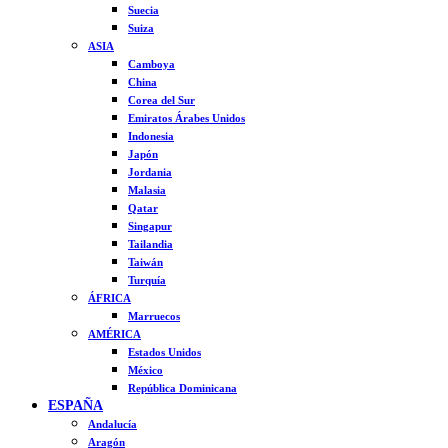
Suecia
Suiza
ASIA
Camboya
China
Corea del Sur
Emiratos Árabes Unidos
Indonesia
Japón
Jordania
Malasia
Qatar
Singapur
Tailandia
Taiwán
Turquía
ÁFRICA
Marruecos
AMÉRICA
Estados Unidos
México
República Dominicana
ESPAÑA
Andalucía
Aragón