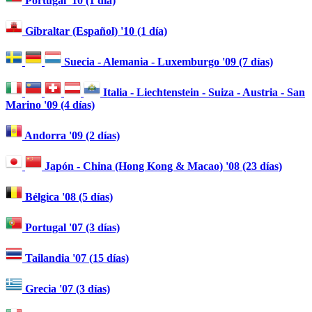
Portugal '10 (1 día)
Gibraltar (Español) '10 (1 día)
Suecia - Alemania - Luxemburgo '09 (7 días)
Italia - Liechtenstein - Suiza - Austria - San
Marino '09 (4 días)
Andorra '09 (2 días)
Japón - China (Hong Kong & Macao) '08 (23 días)
Bélgica '08 (5 días)
Portugal '07 (3 días)
Tailandia '07 (15 días)
Grecia '07 (3 días)