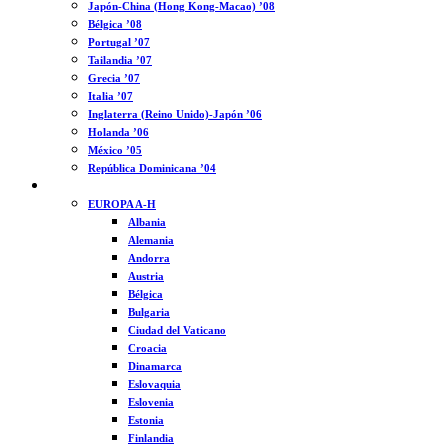
Japón-China (Hong Kong-Macao) ’08
Bélgica ’08
Portugal ’07
Tailandia ’07
Grecia ’07
Italia ’07
Inglaterra (Reino Unido)-Japón ’06
Holanda ’06
México ’05
República Dominicana ’04
MUNDO
EUROPA A-H
Albania
Alemania
Andorra
Austria
Bélgica
Bulgaria
Ciudad del Vaticano
Croacia
Dinamarca
Eslovaquia
Eslovenia
Estonia
Finlandia