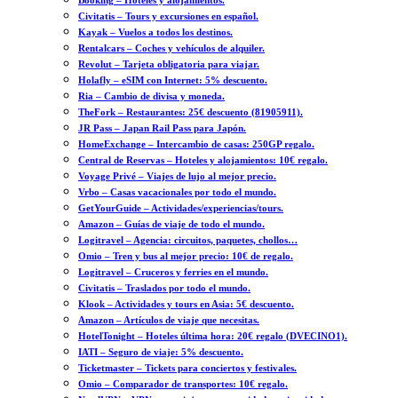
Booking – Hoteles y alojamientos.
Civitatis – Tours y excursiones en español.
Kayak – Vuelos a todos los destinos.
Rentalcars – Coches y vehículos de alquiler.
Revolut – Tarjeta obligatoria para viajar.
Holafly – eSIM con Internet: 5% descuento.
Ria – Cambio de divisa y moneda.
TheFork – Restaurantes: 25€ descuento (81905911).
JR Pass – Japan Rail Pass para Japón.
HomeExchange – Intercambio de casas: 250GP regalo.
Central de Reservas – Hoteles y alojamientos: 10€ regalo.
Voyage Privé – Viajes de lujo al mejor precio.
Vrbo – Casas vacacionales por todo el mundo.
GetYourGuide – Actividades/experiencias/tours.
Amazon – Guías de viaje de todo el mundo.
Logitravel – Agencia: circuitos, paquetes, chollos…
Omio – Tren y bus al mejor precio: 10€ de regalo.
Logitravel – Cruceros y ferries en el mundo.
Civitatis – Traslados por todo el mundo.
Klook – Actividades y tours en Asia: 5€ descuento.
Amazon – Artículos de viaje que necesitas.
HotelTonight – Hoteles última hora: 20€ regalo (DVECINO1).
IATI – Seguro de viaje: 5% descuento.
Ticketmaster – Tickets para conciertos y festivales.
Omio – Comparador de transportes: 10€ regalo.