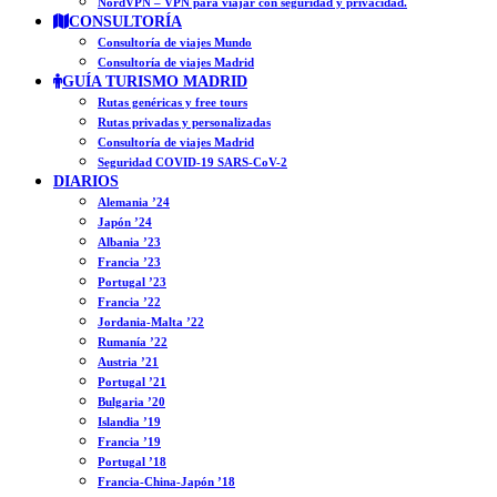
NordVPN – VPN para viajar con seguridad y privacidad.
CONSULTORÍA
Consultoría de viajes Mundo
Consultoría de viajes Madrid
GUÍA TURISMO MADRID
Rutas genéricas y free tours
Rutas privadas y personalizadas
Consultoría de viajes Madrid
Seguridad COVID-19 SARS-CoV-2
DIARIOS
Alemania ’24
Japón ’24
Albania ’23
Francia ’23
Portugal ’23
Francia ’22
Jordania-Malta ’22
Rumanía ’22
Austria ’21
Portugal ’21
Bulgaria ’20
Islandia ’19
Francia ’19
Portugal ’18
Francia-China-Japón ’18