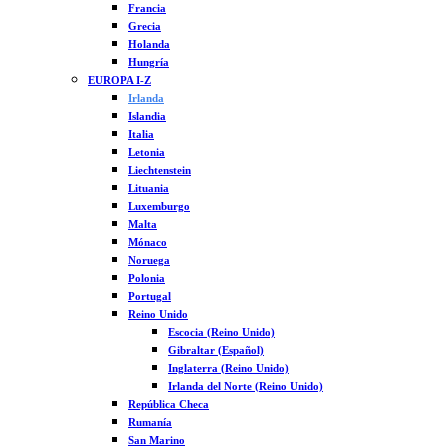
Francia
Grecia
Holanda
Hungría
EUROPA I-Z
Irlanda
Islandia
Italia
Letonia
Liechtenstein
Lituania
Luxemburgo
Malta
Mónaco
Noruega
Polonia
Portugal
Reino Unido
Escocia (Reino Unido)
Gibraltar (Español)
Inglaterra (Reino Unido)
Irlanda del Norte (Reino Unido)
República Checa
Rumanía
San Marino