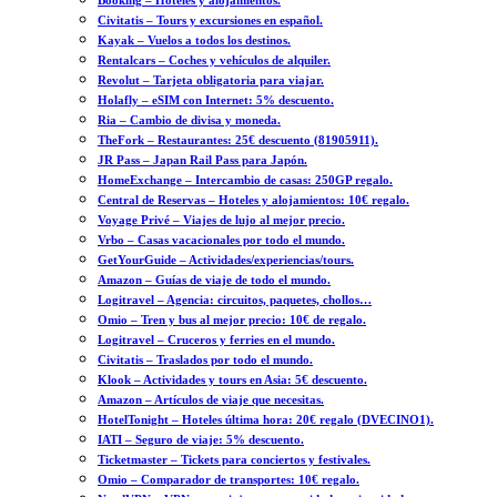
Booking – Hoteles y alojamientos.
Civitatis – Tours y excursiones en español.
Kayak – Vuelos a todos los destinos.
Rentalcars – Coches y vehículos de alquiler.
Revolut – Tarjeta obligatoria para viajar.
Holafly – eSIM con Internet: 5% descuento.
Ria – Cambio de divisa y moneda.
TheFork – Restaurantes: 25€ descuento (81905911).
JR Pass – Japan Rail Pass para Japón.
HomeExchange – Intercambio de casas: 250GP regalo.
Central de Reservas – Hoteles y alojamientos: 10€ regalo.
Voyage Privé – Viajes de lujo al mejor precio.
Vrbo – Casas vacacionales por todo el mundo.
GetYourGuide – Actividades/experiencias/tours.
Amazon – Guías de viaje de todo el mundo.
Logitravel – Agencia: circuitos, paquetes, chollos…
Omio – Tren y bus al mejor precio: 10€ de regalo.
Logitravel – Cruceros y ferries en el mundo.
Civitatis – Traslados por todo el mundo.
Klook – Actividades y tours en Asia: 5€ descuento.
Amazon – Artículos de viaje que necesitas.
HotelTonight – Hoteles última hora: 20€ regalo (DVECINO1).
IATI – Seguro de viaje: 5% descuento.
Ticketmaster – Tickets para conciertos y festivales.
Omio – Comparador de transportes: 10€ regalo.