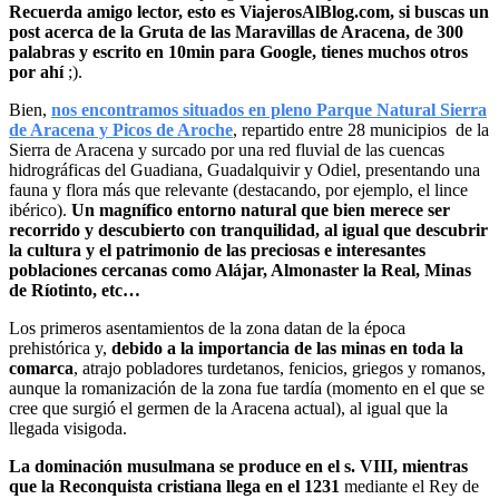
Recuerda amigo lector, esto es ViajerosAlBlog.com, si buscas un
post acerca de la Gruta de las Maravillas de Aracena, de 300
palabras y escrito en 10min para Google, tienes muchos otros
por ahí
;).
Bien,
nos encontramos situados en pleno Parque Natural Sierra
de Aracena y Picos de Aroche
, repartido entre 28 municipios de la
Sierra de Aracena y surcado por una red fluvial de las cuencas
hidrográficas del Guadiana, Guadalquivir y Odiel, presentando una
fauna y flora más que relevante (destacando, por ejemplo, el lince
ibérico).
Un magnífico entorno natural que bien merece ser
recorrido y descubierto con tranquilidad, al igual que descubrir
la cultura y el patrimonio de las preciosas e interesantes
poblaciones cercanas como Alájar, Almonaster la Real, Minas
de Ríotinto, etc…
Los primeros asentamientos de la zona datan de la época
prehistórica y,
debido a la importancia de las minas en toda la
comarca
, atrajo pobladores turdetanos, fenicios, griegos y romanos,
aunque la romanización de la zona fue tardía (momento en el que se
cree que surgió el germen de la Aracena actual), al igual que la
llegada visigoda.
La dominación musulmana se produce en el s. VIII, mientras
que la Reconquista cristiana llega en el 1231
mediante el Rey de