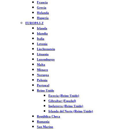
Francia
Grecia
Holanda
Hungría
EUROPA I-Z
Irlanda
Islandia
Italia
Letonia
Liechtenstein
Lituania
Luxemburgo
Malta
Mónaco
Noruega
Polonia
Portugal
Reino Unido
Escocia (Reino Unido)
Gibraltar (Español)
Inglaterra (Reino Unido)
Irlanda del Norte (Reino Unido)
República Checa
Rumanía
San Marino