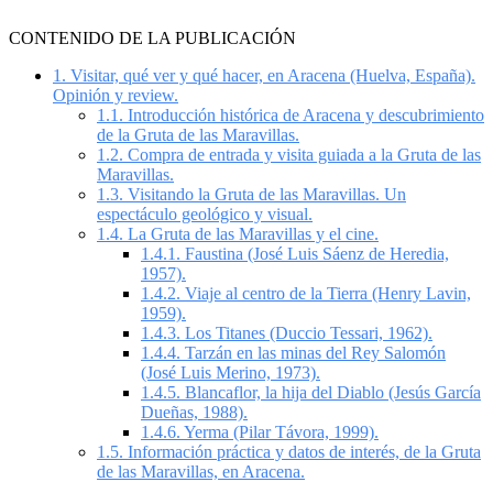
CONTENIDO DE LA PUBLICACIÓN
1.
Visitar, qué ver y qué hacer, en Aracena (Huelva, España).
Opinión y review.
1.1.
Introducción histórica de Aracena y descubrimiento
de la Gruta de las Maravillas.
1.2.
Compra de entrada y visita guiada a la Gruta de las
Maravillas.
1.3.
Visitando la Gruta de las Maravillas. Un
espectáculo geológico y visual.
1.4.
La Gruta de las Maravillas y el cine.
1.4.1.
Faustina (José Luis Sáenz de Heredia,
1957).
1.4.2.
Viaje al centro de la Tierra (Henry Lavin,
1959).
1.4.3.
Los Titanes (Duccio Tessari, 1962).
1.4.4.
Tarzán en las minas del Rey Salomón
(José Luis Merino, 1973).
1.4.5.
Blancaflor, la hija del Diablo (Jesús García
Dueñas, 1988).
1.4.6.
Yerma (Pilar Távora, 1999).
1.5.
Información práctica y datos de interés, de la Gruta
de las Maravillas, en Aracena.