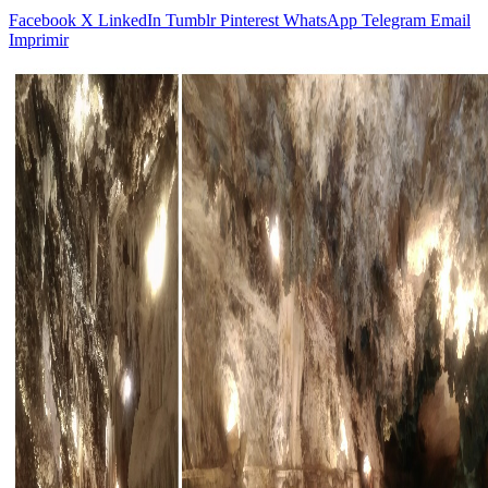
Facebook
X
LinkedIn
Tumblr
Pinterest
WhatsApp
Telegram
Email
Imprimir