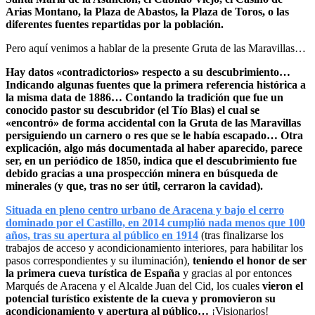
Arias Montano, la Plaza de Abastos, la Plaza de Toros, o las
diferentes fuentes repartidas por la población.
Pero aquí venimos a hablar de la presente Gruta de las Maravillas…
Hay datos «contradictorios» respecto a su descubrimiento…
Indicando algunas fuentes que la primera referencia histórica a
la misma data de 1886… Contando la tradición que fue un
conocido pastor su descubridor (el Tío Blas) el cual se
«encontró» de forma accidental con la Gruta de las Maravillas
persiguiendo un carnero o res que se le había escapado… Otra
explicación, algo más documentada al haber aparecido, parece
ser, en un periódico de 1850, indica que el descubrimiento fue
debido gracias a una prospección minera en búsqueda de
minerales (y que, tras no ser útil, cerraron la cavidad).
Situada en pleno centro urbano de Aracena y bajo el cerro
dominado por el Castillo, en 2014 cumplió nada menos que 100
años, tras su apertura al público en 1914
(tras finalizarse los
trabajos de acceso y acondicionamiento interiores, para habilitar los
pasos correspondientes y su iluminación),
teniendo el honor de ser
la primera cueva turística de España
y gracias al por entonces
Marqués de Aracena y el Alcalde Juan del Cid, los cuales
vieron el
potencial turístico existente de la cueva y promovieron su
acondicionamiento y apertura al público…
¡Visionarios!