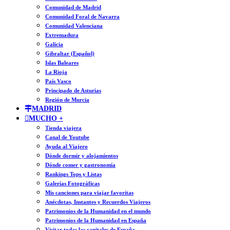
Comunidad de Madrid
Comunidad Foral de Navarra
Comunidad Valenciana
Extremadura
Galicia
Gibraltar (Español)
Islas Baleares
La Rioja
País Vasco
Principado de Asturias
Región de Murcia
MADRID
MUCHO +
Tienda viajera
Canal de Youtube
Ayuda al Viajero
Dónde dormir y alojamientos
Dónde comer y gastronomía
Rankings Tops y Listas
Galerías Fotográficas
Mis canciones para viajar favoritas
Anécdotas, Instantes y Recuerdos Viajeros
Patrimonios de la Humanidad en el mundo
Patrimonios de la Humanidad en España
Visitar todas las capitales de España