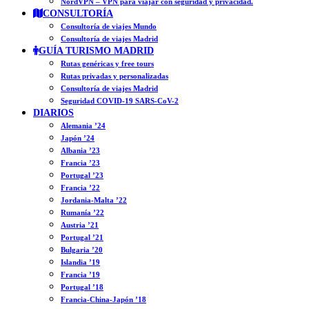
NordVPN – VPN para viajar con seguridad y privacidad.
CONSULTORÍA
Consultoría de viajes Mundo
Consultoría de viajes Madrid
GUÍA TURISMO MADRID
Rutas genéricas y free tours
Rutas privadas y personalizadas
Consultoría de viajes Madrid
Seguridad COVID-19 SARS-CoV-2
DIARIOS
Alemania ’24
Japón ’24
Albania ’23
Francia ’23
Portugal ’23
Francia ’22
Jordania-Malta ’22
Rumanía ’22
Austria ’21
Portugal ’21
Bulgaria ’20
Islandia ’19
Francia ’19
Portugal ’18
Francia-China-Japón ’18