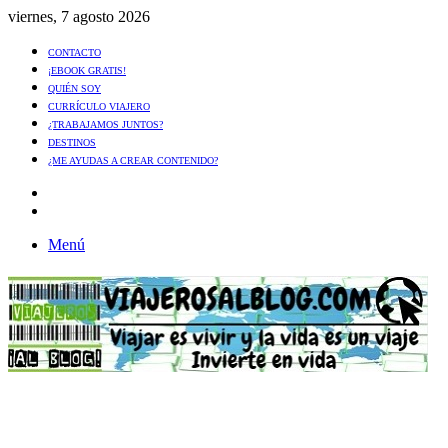
viernes, 7 agosto 2026
CONTACTO
¡EBOOK GRATIS!
QUIÉN SOY
CURRÍCULO VIAJERO
¿TRABAJAMOS JUNTOS?
DESTINOS
¿ME AYUDAS A CREAR CONTENIDO?
Artículo
al
Buscar
azar
Menú