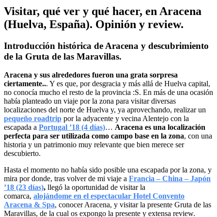
Visitar, qué ver y qué hacer, en Aracena
(Huelva, España). Opinión y review.
Introducción histórica de Aracena y descubrimiento
de la Gruta de las Maravillas.
Aracena y sus alrededores fueron una grata sorpresa
ciertamente..
. Y es que, por desgracia y más allá de Huelva capital,
no conocía mucho el resto de la provincia :S. En más de una ocasión
había planteado un viaje por la zona para visitar diversas
localizaciones del norte de Huelva y, ya aprovechando, realizar un
pequeño roadtrip
por la adyacente y vecina Alentejo con la
escapada a
Portugal ’18 (4 días)
…
Aracena es una localización
perfecta para ser utilizada como campo base en la zona
, con una
historia y un patrimonio muy relevante que bien merece ser
descubierto.
Hasta el momento no había sido posible una escapada por la zona, y
mira por donde, tras volver de mi viaje a
Francia – China – Japón
’18 (23 días)
,
llegó la oportunidad de visitar la
comarca,
alojándome en el espectacular Hotel Convento
Aracena & Spa
, conocer Aracena, y visitar la presente Gruta de las
Maravillas, de la cual os expongo la presente y extensa review.