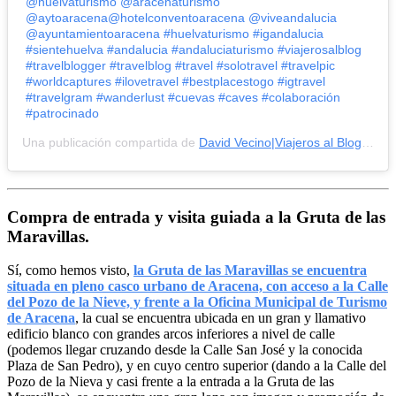
@huelvaturismo @aracenaturismo
@aytoaracena@hotelconventoaracena @viveandalucia
@ayuntamientoaracena #huelvaturismo #igandalucia
#sientehuelva #andalucia #andaluciaturismo #viajerosalblog
#travelblogger #travelblog #travel #solotravel #travelpic
#worldcaptures #ilovetravel #bestplacestogo #igtravel
#travelgram #wanderlust #cuevas #caves #colaboración
#patrocinado
Una publicación compartida de
David Vecino|Viajeros al Blog
(@via
Compra de entrada y visita guiada a la Gruta de las
Maravillas.
Sí, como hemos visto,
la Gruta de las Maravillas se encuentra
situada en pleno casco urbano de Aracena, con acceso a la Calle
del Pozo de la Nieve, y frente a la Oficina Municipal de Turismo
de Aracena
, la cual se encuentra ubicada en un gran y llamativo
edificio blanco con grandes arcos inferiores a nivel de calle
(podemos llegar cruzando desde la Calle San José y la conocida
Plaza de San Pedro), y en cuyo centro superior (dando a la Calle del
Pozo de la Nieva y casi frente a la entrada a la Gruta de las