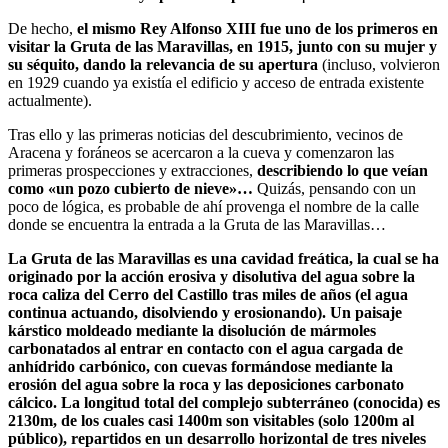
De hecho,
el mismo Rey Alfonso XIII fue uno de los primeros en
visitar la Gruta de las Maravillas, en 1915, junto con su mujer y
su séquito, dando la relevancia de su apertura
(incluso, volvieron
en 1929 cuando ya existía el edificio y acceso de entrada existente
actualmente).
Tras ello y las primeras noticias del descubrimiento, vecinos de
Aracena y foráneos se acercaron a la cueva y comenzaron las
primeras prospecciones y extracciones,
describiendo lo que veían
como «un pozo cubierto de nieve»…
Quizás, pensando con un
poco de lógica, es probable de ahí provenga el nombre de la calle
donde se encuentra la entrada a la Gruta de las Maravillas…
La Gruta de las Maravillas es una cavidad freática, la cual se ha
originado por la acción erosiva y disolutiva del agua sobre la
roca caliza del Cerro del Castillo tras miles de años (el agua
continua actuando, disolviendo y erosionando). Un paisaje
kárstico moldeado mediante la disolución de mármoles
carbonatados al entrar en contacto con el agua cargada de
anhídrido carbónico, con cuevas formándose mediante la
erosión del agua sobre la roca y las deposiciones carbonato
cálcico. La longitud total del complejo subterráneo (conocida) es
2130m, de los cuales casi 1400m son visitables (solo 1200m al
público), repartidos en un desarrollo horizontal de tres niveles