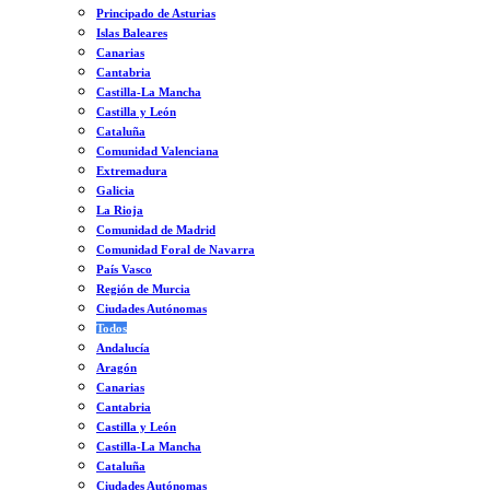
Principado de Asturias
Islas Baleares
Canarias
Cantabria
Castilla-La Mancha
Castilla y León
Cataluña
Comunidad Valenciana
Extremadura
Galicia
La Rioja
Comunidad de Madrid
Comunidad Foral de Navarra
País Vasco
Región de Murcia
Ciudades Autónomas
Todos
Andalucía
Aragón
Canarias
Cantabria
Castilla y León
Castilla-La Mancha
Cataluña
Ciudades Autónomas