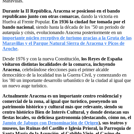
Maravillas.
Durante la II República, Aracena se posicionó en el bando
republicano junto con otras comarcas
, dando la victoria en
Huelva al Frente Popular.
En 1936 la ciudad fue tomada por el
bando nacional
, siendo hasta la década de los ’50 un periodo de
autarquía y crisis, evolucionando Aracena posteriormente en un
importante núcleo receptivo de turismo gracias a la Gruta de las
Maravillas y el Parque Natural Sierra de Aracena y Picos de
Aroche
.
Desde 1976 y con la nueva Constitución,
los Reyes de España
visitaron distintas localidades de la comarca, incluyendo
Aracena
, celebrándose elecciones para el primer alcalde
democrático de la localidad tras la Guerra Civil, y comenzando en
los ’80 un importante desarrollo urbanístico de la ciudad al igual que
un nuevo auge turístico.
Actualmente Aracena es un importante centro residencial y
comercial de la zona, al igual que turístico, poseyendo un
patrimonio histórico y cultural más que relevante, siendo su
centro histórico Bien de Interés Cultural, y donde destacan sus
fiestas locales, su deliciosa gastronomía (destacando, cómo no, el
Jamón de Jabugo con Denominación de Origen
), sus teatros y
museos, las Ruinas del Castillo e Iglesia Prioral, la Parroquia de
Santa María de la Asunción, el Cabildo Viejo, el Casino de