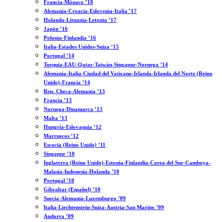
Francia-Mónaco ’18
Alemania-Croacia-Eslovenia-Italia ’17
Holanda-Lituania-Letonia ’17
Japón ’16
Polonia-Finlandia ’16
Italia-Estados Unidos-Suiza ’15
Portugal ’14
Turquía-EAU-Qatar-Taiwán-Singapur-Noruega ’14
Alemania-Italia-Ciudad del Vaticano-Irlanda-Irlanda del Norte (Reino
Unido)-Francia ’14
Rep. Checa-Alemania ’13
Francia ’13
Noruega-Dinamarca ’13
Malta ’13
Hungría-Eslovaquia ’12
Marruecos ’12
Escocia (Reino Unido) ’11
Singapur ’10
Inglaterra (Reino Unido)-Estonia-Finlandia-Corea del Sur-Camboya-
Malasia-Indonesia-Holanda ’10
Portugal ’10
Gibraltar (Español) ’10
Suecia-Alemania-Luxemburgo ’09
Italia-Liechtenstein-Suiza-Austria-San Marino ’09
Andorra ’09