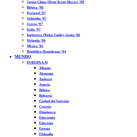
Japón-China (Hong Kong-Macao) ’08
Bélgica ’08
Portugal ’07
Tailandia ’07
Grecia ’07
Italia ’07
Inglaterra (Reino Unido)-Japón ’06
Holanda ’06
México ’05
República Dominicana ’04
MUNDO
EUROPA A-H
Albania
Alemania
Andorra
Austria
Bélgica
Bulgaria
Ciudad del Vaticano
Croacia
Dinamarca
Eslovaquia
Eslovenia
Estonia
Finlandia