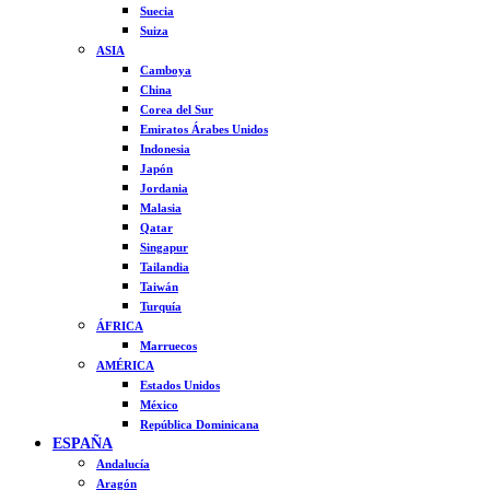
Suecia
Suiza
ASIA
Camboya
China
Corea del Sur
Emiratos Árabes Unidos
Indonesia
Japón
Jordania
Malasia
Qatar
Singapur
Tailandia
Taiwán
Turquía
ÁFRICA
Marruecos
AMÉRICA
Estados Unidos
México
República Dominicana
ESPAÑA
Andalucía
Aragón