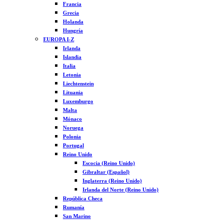
Francia
Grecia
Holanda
Hungría
EUROPA I-Z
Irlanda
Islandia
Italia
Letonia
Liechtenstein
Lituania
Luxemburgo
Malta
Mónaco
Noruega
Polonia
Portugal
Reino Unido
Escocia (Reino Unido)
Gibraltar (Español)
Inglaterra (Reino Unido)
Irlanda del Norte (Reino Unido)
República Checa
Rumanía
San Marino