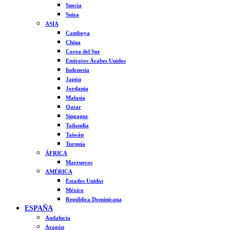
Suecia
Suiza
ASIA
Camboya
China
Corea del Sur
Emiratos Árabes Unidos
Indonesia
Japón
Jordania
Malasia
Qatar
Singapur
Tailandia
Taiwán
Turquía
ÁFRICA
Marruecos
AMÉRICA
Estados Unidos
México
República Dominicana
ESPAÑA
Andalucía
Aragón