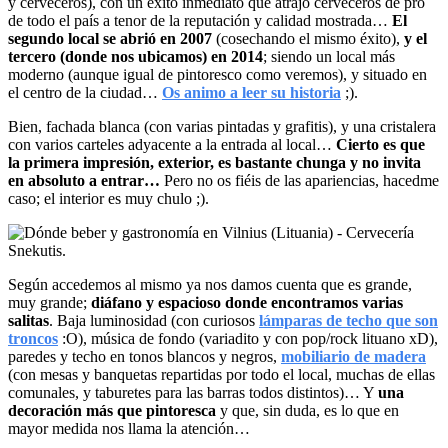
y cerveceros), con un éxito inmediato que atrajo cerveceros de pro
de todo el país a tenor de la reputación y calidad mostrada…
El
segundo local se abrió en 2007
(cosechando el mismo éxito),
y el
tercero (donde nos ubicamos) en 2014
; siendo un local más
moderno (aunque igual de pintoresco como veremos), y situado en
el centro de la ciudad…
Os animo a leer su historia
;).
Bien, fachada blanca (con varias pintadas y grafitis), y una cristalera
con varios carteles adyacente a la entrada al local…
Cierto es que
la primera impresión, exterior, es bastante chunga y no invita
en absoluto a entrar…
Pero no os fiéis de las apariencias, hacedme
caso; el interior es muy chulo ;).
Según accedemos al mismo ya nos damos cuenta que es grande,
muy grande;
diáfano y espacioso donde encontramos varias
salitas
. Baja luminosidad (con curiosos
lámparas de techo que son
troncos
:O), música de fondo (variadito y con pop/rock lituano xD),
paredes y techo en tonos blancos y negros,
mobiliario de madera
(con mesas y banquetas repartidas por todo el local, muchas de ellas
comunales, y taburetes para las barras todos distintos)… Y
una
decoración más que pintoresca
y que, sin duda, es lo que en
mayor medida nos llama la atención…