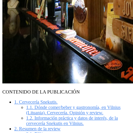
CONTENIDO DE LA PUBLICACIÓN
1.
Cervecería Snekutis.
1.1.
Dónde comer/beber y gastronomía, en Vilnius
(Lituania). Cervecería. Opinión y review.
1.2.
Información práctica y datos de interés, de la
cervecería Snekutis en Vilnius.
2.
Resumen de la review