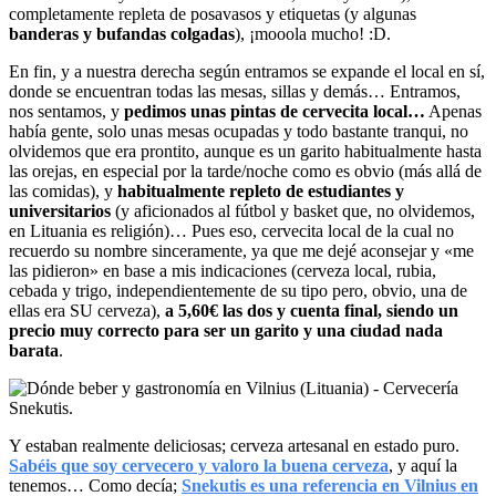
completamente repleta de posavasos y etiquetas (y algunas
banderas y bufandas colgadas
), ¡mooola mucho! :D.
En fin, y a nuestra derecha según entramos se expande el local en sí,
donde se encuentran todas las mesas, sillas y demás… Entramos,
nos sentamos, y
pedimos unas pintas de cervecita local…
Apenas
había gente, solo unas mesas ocupadas y todo bastante tranqui, no
olvidemos que era prontito, aunque es un garito habitualmente hasta
las orejas, en especial por la tarde/noche como es obvio (más allá de
las comidas), y
habitualmente repleto de estudiantes y
universitarios
(y aficionados al fútbol y basket que, no olvidemos,
en Lituania es religión)… Pues eso, cervecita local de la cual no
recuerdo su nombre sinceramente, ya que me dejé aconsejar y «me
las pidieron» en base a mis indicaciones (cerveza local, rubia,
cebada y trigo, independientemente de su tipo pero, obvio, una de
ellas era SU cerveza),
a 5,60€ las dos y cuenta final, siendo un
precio muy correcto para ser un garito y una ciudad nada
barata
.
Y estaban realmente deliciosas; cerveza artesanal en estado puro.
Sabéis que soy cervecero y valoro la buena cerveza
, y aquí la
tenemos… Como decía;
Snekutis es una referencia en Vilnius en