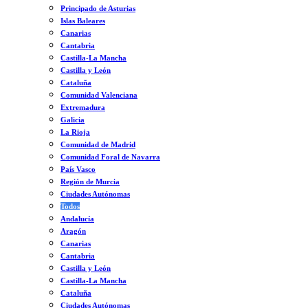
Principado de Asturias
Islas Baleares
Canarias
Cantabria
Castilla-La Mancha
Castilla y León
Cataluña
Comunidad Valenciana
Extremadura
Galicia
La Rioja
Comunidad de Madrid
Comunidad Foral de Navarra
País Vasco
Región de Murcia
Ciudades Autónomas
Todos
Andalucía
Aragón
Canarias
Cantabria
Castilla y León
Castilla-La Mancha
Cataluña
Ciudades Autónomas