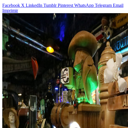
Facebook
X
LinkedIn
Tumblr
Pinterest
WhatsApp
Telegram
Email
Imprimir