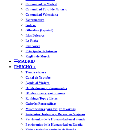
Comunidad de Madrid
Comunidad Foral de Navarra
Comunidad Valenciana
Extremadura
Galicia
Gibraltar (Español)
Islas Baleares
La Rioja
País Vasco
Principado de Asturias
Región de Murcia
MADRID
MUCHO +
Tienda viajera
Canal de Youtube
Ayuda al Viajero
Dónde dormir y alojamientos
Dónde comer y gastronomía
Rankings Tops y Listas
Galerías Fotográficas
Mis canciones para viajar favoritas
Anécdotas, Instantes y Recuerdos Viajeros
Patrimonios de la Humanidad en el mundo
Patrimonios de la Humanidad en España
Visitar todas las capitales de España