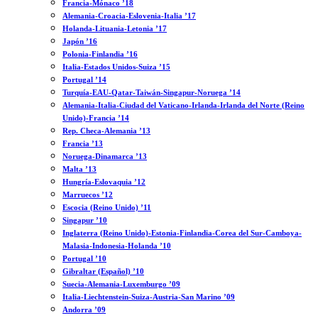
Francia-Mónaco ’18
Alemania-Croacia-Eslovenia-Italia ’17
Holanda-Lituania-Letonia ’17
Japón ’16
Polonia-Finlandia ’16
Italia-Estados Unidos-Suiza ’15
Portugal ’14
Turquía-EAU-Qatar-Taiwán-Singapur-Noruega ’14
Alemania-Italia-Ciudad del Vaticano-Irlanda-Irlanda del Norte (Reino
Unido)-Francia ’14
Rep. Checa-Alemania ’13
Francia ’13
Noruega-Dinamarca ’13
Malta ’13
Hungría-Eslovaquia ’12
Marruecos ’12
Escocia (Reino Unido) ’11
Singapur ’10
Inglaterra (Reino Unido)-Estonia-Finlandia-Corea del Sur-Camboya-
Malasia-Indonesia-Holanda ’10
Portugal ’10
Gibraltar (Español) ’10
Suecia-Alemania-Luxemburgo ’09
Italia-Liechtenstein-Suiza-Austria-San Marino ’09
Andorra ’09