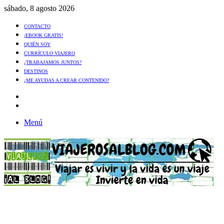
sábado, 8 agosto 2026
CONTACTO
¡EBOOK GRATIS!
QUIÉN SOY
CURRÍCULO VIAJERO
¿TRABAJAMOS JUNTOS?
DESTINOS
¿ME AYUDAS A CREAR CONTENIDO?
Artículo
al
Buscar
azar
Menú