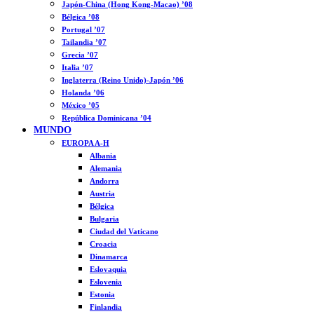
Japón-China (Hong Kong-Macao) ’08
Bélgica ’08
Portugal ’07
Tailandia ’07
Grecia ’07
Italia ’07
Inglaterra (Reino Unido)-Japón ’06
Holanda ’06
México ’05
República Dominicana ’04
MUNDO
EUROPA A-H
Albania
Alemania
Andorra
Austria
Bélgica
Bulgaria
Ciudad del Vaticano
Croacia
Dinamarca
Eslovaquia
Eslovenia
Estonia
Finlandia