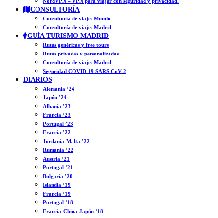
NordVPN – VPN para viajar con seguridad y privacidad.
CONSULTORÍA
Consultoría de viajes Mundo
Consultoría de viajes Madrid
GUÍA TURISMO MADRID
Rutas genéricas y free tours
Rutas privadas y personalizadas
Consultoría de viajes Madrid
Seguridad COVID-19 SARS-CoV-2
DIARIOS
Alemania ’24
Japón ’24
Albania ’23
Francia ’23
Portugal ’23
Francia ’22
Jordania-Malta ’22
Rumanía ’22
Austria ’21
Portugal ’21
Bulgaria ’20
Islandia ’19
Francia ’19
Portugal ’18
Francia-China-Japón ’18