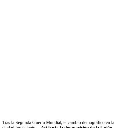
Tras la Segunda Guerra Mundial, el cambio demográfico en la
ciudad fue patente…
Así hasta la desaparición de la Unión