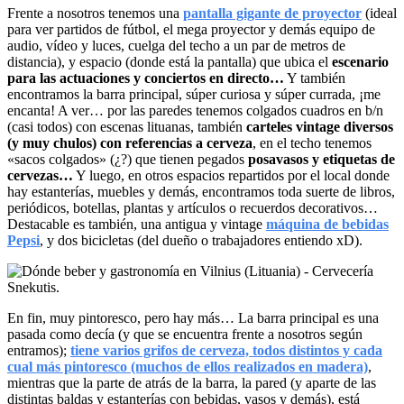
Frente a nosotros tenemos una
pantalla gigante de proyector
(ideal
para ver partidos de fútbol, el mega proyector y demás equipo de
audio, vídeo y luces, cuelga del techo a un par de metros de
distancia), y espacio (donde está la pantalla) que ubica el
escenario
para las actuaciones y conciertos en directo…
Y también
encontramos la barra principal, súper curiosa y súper currada, ¡me
encanta! A ver… por las paredes tenemos colgados cuadros en b/n
(casi todos) con escenas lituanas, también
carteles vintage diversos
(y muy chulos) con referencias a cerveza
, en el techo tenemos
«sacos colgados» (¿?) que tienen pegados
posavasos y etiquetas de
cervezas…
Y luego, en otros espacios repartidos por el local donde
hay estanterías, muebles y demás, encontramos toda suerte de libros,
periódicos, botellas, plantas y artículos o recuerdos decorativos…
Destacable es también, una antigua y vintage
máquina de bebidas
Pepsi
, y dos bicicletas (del dueño o trabajadores entiendo xD).
En fin, muy pintoresco, pero hay más… La barra principal es una
pasada como decía (y que se encuentra frente a nosotros según
entramos);
tiene varios grifos de cerveza, todos distintos y cada
cual más pintoresco (muchos de ellos realizados en madera)
,
mientras que la parte de atrás de la barra, la pared (y aparte de las
distintas baldas y estanterías con bebidas, vasos y demás), está