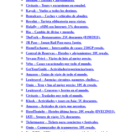
Booking – Hoteles y alojamientos.
Civitatis – Tours y excursiones en español.
Kayak – Vuelos a todos los destinos.
Rentalcars – Coches y vehículos de alquiler.
Revolut – Tarjeta obligatoria para viajar.
Holafly – eSIM con Internet: 5% descuento.
Ria – Cambio de divisa y moneda.
TheFork – Restaurantes: 25€ descuento (81905911).
JR Pass – Japan Rail Pass para Japón.
HomeExchange – Intercambio de casas: 250GP regalo.
Central de Reservas – Hoteles y alojamientos: 10€ regalo.
Voyage Privé – Viajes de lujo al mejor precio.
Vrbo – Casas vacacionales por todo el mundo.
GetYourGuide – Actividades/experiencias/tours.
Amazon – Guías de viaje de todo el mundo.
Logitravel – Agencia: circuitos, paquetes, chollos…
Omio – Tren y bus al mejor precio: 10€ de regalo.
Logitravel – Cruceros y ferries en el mundo.
Civitatis – Traslados por todo el mundo.
Klook – Actividades y tours en Asia: 5€ descuento.
Amazon – Artículos de viaje que necesitas.
HotelTonight – Hoteles última hora: 20€ regalo (DVECINO1).
IATI – Seguro de viaje: 5% descuento.
Ticketmaster – Tickets para conciertos y festivales.
Omio – Comparador de transportes: 10€ regalo.