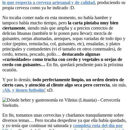
lo que respecta a cerveza artesanal y de calidad
, produciendo su
propia cerveza como ya he indicado :D.
No tocaba comer nada en esta momento, no había hambre y
tampoco había mucho tiempo, pero
la carta pintaba muy bien
ciertamente
, siendo más que amplia y a precios correctos de
delicias lituanas (también te lo ponen para llevar): mezcla de
guisantes, orejas ahumadas, arenques, sopas variadas de todo tipo y
color (pepino, remolacha, col, guisantes, etc), ensaladas, y platos
principales y contundentes (vi el tamaño en otros comensales), de
cerdo, ternera, pescado, pollo…
destacando algunas
«curiosidades» como trucha con cerdo y vegetales u orejas de
cerdo con guisantes…
En fin, quedará pendiente para la próxima
ocasión.
Y por lo demás;
todo perfectamente limpio, un orden dentro de
cierto caos, y atención al cliente algo seca pero correcta
, sin más.
¡Ah, y tienen futbolín!
xD.
En fin, tomamos unas cervecitas y charlamos tranquilamente sobre
diversos temas… Pero tocaba despedirse ya que ella había quedado,
y yo tenía que continuar mi saturada y
completa ruta del día por