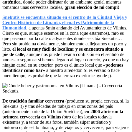
auténtica
, donde poder disfrutar de un ambiente genial mientras
tomamos unas cervecitas locales,
¡gran elección de mi compi!
Snekutis se encuentra situado en el centro de la Ciudad Vieja y
Centro Histórico de Lituania, el cual es Patrimonio de la
Humanidad
, a apenas 5min andando del Ayuntamiento de Vilnius.
Cierto es que, aunque estemos en la zona (que estaremos), raro es
que pasemos por la calle o adyacentes donde se sitúa Snekutis…
Pero sin problema obviamente, simplemente callejeamos un poco y
listo,
el local es muy fácil de localizar y se encuentra situado a
pie de calle
, aunque nos puede llevar a confusión en el sentido de
«no estar seguros» si hemos llegado al lugar correcto, ya que no hay
ningún cartel en su exterior, pero es el único local que
«podemos
identificar como bar»
a nuestro alrededor. Si es verano o hace
buen tiempo, es probable que la terraza exterior te ayude ;).
De tradición familiar cervecera
(producen su propia cerveza, sí, la
Snekutis ;)) y tras décadas de trabajo en otras zonas del país
(anteriormente parte de la Unión Soviética),
en 2006 abrieron la
primera cervecería en Vilnius
(otro de los locales todavía
existentes y, a tenor de sus fotos, también súper auténtico y
pintoresco, de estilo lituano, y de viajeros y cerveceros, para viajeros