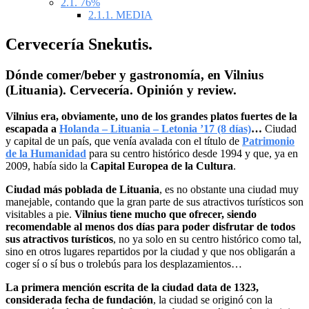
2.1.
76%
2.1.1.
MEDIA
Cervecería Snekutis.
Dónde comer/beber y gastronomía, en Vilnius
(Lituania). Cervecería. Opinión y review.
Vilnius era, obviamente, uno de los grandes platos fuertes de la
escapada a
Holanda – Lituania – Letonia ’17 (8 días)
…
Ciudad
y capital de un país, que venía avalada con el título de
Patrimonio
de la Humanidad
para su centro histórico desde 1994 y que, ya en
2009, había sido la
Capital Europea de la Cultura
.
Ciudad más poblada de Lituania
, es no obstante una ciudad muy
manejable, contando que la gran parte de sus atractivos turísticos son
visitables a pie.
Vilnius tiene mucho que ofrecer, siendo
recomendable al menos dos días para poder disfrutar de todos
sus atractivos turísticos
, no ya solo en su centro histórico como tal,
sino en otros lugares repartidos por la ciudad y que nos obligarán a
coger sí o sí bus o trolebús para los desplazamientos…
La primera mención escrita de la ciudad data de 1323,
considerada fecha de fundación
, la ciudad se originó con la