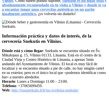
Vilnius
. Como habéis podido suponer,
Snekutis es un lugar total y
absolutamente recomendado en tu visita a Vilnius y donde te va
a encantar tomar unas cervecitas auténticas en un garito
igualmente auténtico
, ¡yo volvería sin dudarlo!
Información práctica y datos de interés, de la
cervecería Snekutis en Vilnius.
Dónde está y cómo llegar
: Snekutis se encuentra situado en Šv.
Mikalojaus g. 15, Vilnius 01133, Lituania. Está en el centro de la
Ciudad Vieja y Centro Histórico de Lituania, a apenas 5min
andando del Ayuntamiento de Vilnius. El local es muy fácil de
localizar y se encuentra situado a pie de calle, no hay ningún cartel
en su exterior, pero es el único local que «podemos identificar como
bar» a nuestro alrededor.
Horario
: Lunes a Domingo 11:00 – 23:00.
Teléfono
: +37065699459.
Web
:
http://jususnekutis.lt/lt/jus-sveikina-snekutis/