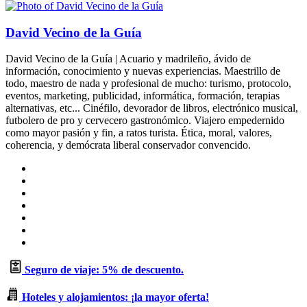
David Vecino de la Guía
David Vecino de la Guía | Acuario y madrileño, ávido de
información, conocimiento y nuevas experiencias. Maestrillo de
todo, maestro de nada y profesional de mucho: turismo, protocolo,
eventos, marketing, publicidad, informática, formación, terapias
alternativas, etc... Cinéfilo, devorador de libros, electrónico musical,
futbolero de pro y cervecero gastronómico. Viajero empedernido
como mayor pasión y fin, a ratos turista. Ética, moral, valores,
coherencia, y demócrata liberal conservador convencido.
Sitio
web
Facebook
X
LinkedIn
Flickr
YouTube
Instagram
Seguro de viaje: 5% de descuento.
Hoteles y alojamientos: ¡la mayor oferta!