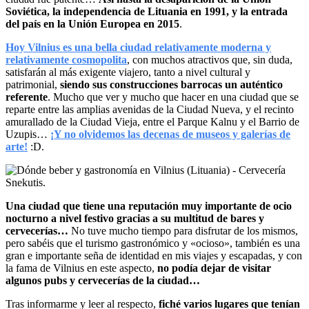
Soviética, la independencia de Lituania en 1991, y la entrada
del país en la Unión Europea en 2015
.
Hoy Vilnius es una bella ciudad relativamente moderna y
relativamente cosmopolita
, con muchos atractivos que, sin duda,
satisfarán al más exigente viajero, tanto a nivel cultural y
patrimonial,
siendo sus construcciones barrocas un auténtico
referente
. Mucho que ver y mucho que hacer en una ciudad que se
reparte entre las amplias avenidas de la Ciudad Nueva, y el recinto
amurallado de la Ciudad Vieja, entre el Parque Kalnu y el Barrio de
Uzupis…
¡Y no olvidemos las decenas de museos y galerías de
arte!
:D.
Una ciudad que tiene una reputación muy importante de ocio
nocturno a nivel festivo gracias a su multitud de bares y
cervecerías…
No tuve mucho tiempo para disfrutar de los mismos,
pero sabéis que el turismo gastronómico y «ocioso», también es una
gran e importante seña de identidad en mis viajes y escapadas, y con
la fama de Vilnius en este aspecto,
no podía dejar de visitar
algunos pubs y cervecerías de la ciudad…
Tras informarme y leer al respecto,
fiché varios lugares que tenían