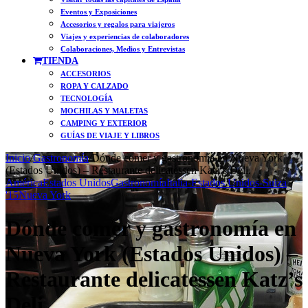
Eventos y Exposiciones
Accesorios y regalos para viajeros
Viajes y experiencias de colaboradores
Colaboraciones, Medios y Entrevistas
TIENDA
ACCESORIOS
ROPA Y CALZADO
TECNOLOGÍA
MOCHILAS Y MALETAS
CAMPING Y EXTERIOR
GUÍAS DE VIAJE Y LIBROS
Inicio
/
Gastronomía
/
Dónde comer y gastronomía en Nueva York
(Estados Unidos) – Restaurante delicatessen Katz’s Deli.
América
Estados Unidos
Gastronomía
Italia-Estados Unidos-Suiza
'15
Nueva York
Dónde comer y gastronomía en
Nueva York (Estados Unidos) –
Restaurante delicatessen Katz’s
Deli.