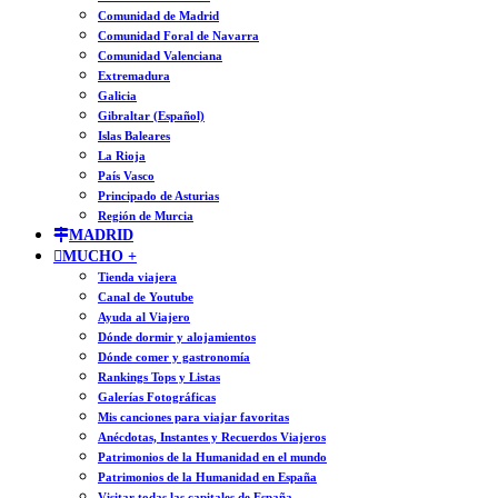
Comunidad de Madrid
Comunidad Foral de Navarra
Comunidad Valenciana
Extremadura
Galicia
Gibraltar (Español)
Islas Baleares
La Rioja
País Vasco
Principado de Asturias
Región de Murcia
MADRID
MUCHO +
Tienda viajera
Canal de Youtube
Ayuda al Viajero
Dónde dormir y alojamientos
Dónde comer y gastronomía
Rankings Tops y Listas
Galerías Fotográficas
Mis canciones para viajar favoritas
Anécdotas, Instantes y Recuerdos Viajeros
Patrimonios de la Humanidad en el mundo
Patrimonios de la Humanidad en España
Visitar todas las capitales de España