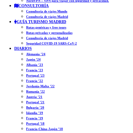
NordVPN – VPN para viajar con seguridad y privacidad.
CONSULTORÍA
Consultoría de viajes Mundo
Consultoría de viajes Madrid
GUÍA TURISMO MADRID
Rutas genéricas y free tours
Rutas privadas y personalizadas
Consultoría de viajes Madrid
Seguridad COVID-19 SARS-CoV-2
DIARIOS
Alemania ’24
Japón ’24
Albania ’23
Francia ’23
Portugal ’23
Francia ’22
Jordania-Malta ’22
Rumanía ’22
Austria ’21
Portugal ’21
Bulgaria ’20
Islandia ’19
Francia ’19
Portugal ’18
Francia-China-Japón ’18