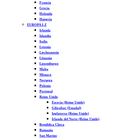
Francia
Grecia
Holanda
Hungría
EUROPA I-Z
Irlanda
Islandia
Italia
Letonia
Liechtenstein
Lituania
Luxemburgo
Malta
Mónaco
Noruega
Polonia
Portugal
Reino Unido
Escocia (Reino Unido)
Gibraltar (Español)
Inglaterra (Reino Unido)
Irlanda del Norte (Reino Unido)
República Checa
Rumanía
San Marino