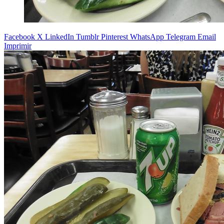
Facebook
X
LinkedIn
Tumblr
Pinterest
WhatsApp
Telegram
Email
Imprimir