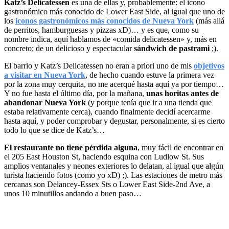
Katz’s Delicatessen
es una de ellas y, probablemente: el icono
gastronómico más conocido de Lower East Side, al igual que uno de
los
iconos gastronómicos más conocidos de Nueva York
(más allá
de perritos, hamburguesas y pizzas xD)… y es que, como su
nombre indica, aquí hablamos de «comida delicatessen» y, más en
concreto; de un delicioso y espectacular
sándwich de pastrami
;).
El barrio y Katz’s Delicatessen no eran a priori uno de mis
objetivos
a visitar en Nueva York
, de hecho cuando estuve la primera vez
por la zona muy cerquita, no me acerqué hasta aquí ya por tiempo…
Y no fue hasta el último día, por la mañana,
unas horitas antes de
abandonar Nueva York
(y porque tenía que ir a una tienda que
estaba relativamente cerca), cuando finalmente decidí acercarme
hasta aquí, y poder comprobar y degustar, personalmente, si es cierto
todo lo que se dice de Katz’s…
El restaurante no tiene pérdida alguna
, muy fácil de encontrar en
el 205 East Houston St, haciendo esquina con Ludlow St. Sus
amplios ventanales y neones exteriores lo delatan, al igual que algún
turista haciendo fotos (como yo xD) ;). Las estaciones de metro más
cercanas son Delancey-Essex Sts o Lower East Side-2nd Ave, a
unos 10 minutillos andando a buen paso…