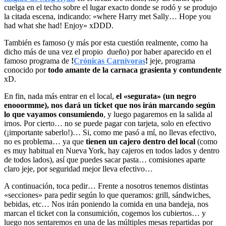
cuelga en el techo sobre el lugar exacto donde se rodó y se produjo
la citada escena, indicando: «where Harry met Sally… Hope you
had what she had! Enjoy» xDDD.
También es famoso (y más por esta cuestión realmente, como ha
dicho más de una vez el propio dueño) por haber aparecido en el
famoso programa de
!
Crónicas Carnívoras
!
jeje, programa
conocido por
todo amante de la carnaca grasienta y contundente
xD.
En fin, nada más entrar en el local,
el «segurata» (un negro
enooormme), nos dará un ticket que nos irán marcando según
lo que vayamos consumiendo
, y luego pagaremos en la salida al
irnos. Por cierto… no se puede pagar con tarjeta, solo en efectivo
(¡importante saberlo!)… Si, como me pasó a mí, no llevas efectivo,
no es problema… ya que
tienen un cajero dentro del local
(como
es muy habitual en Nueva York, hay cajeros en todos lados y dentro
de todos lados), así que puedes sacar pasta… comisiones aparte
claro jeje, por seguridad mejor lleva efectivo…
A continuación, toca pedir… Frente a nosotros tenemos distintas
«secciones» para pedir según lo que queramos: grill, sándwiches,
bebidas, etc… Nos irán poniendo la comida en una bandeja, nos
marcan el ticket con la consumición, cogemos los cubiertos… y
luego nos sentaremos en una de las múltiples mesas repartidas por