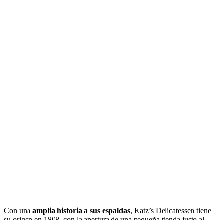
Con una
amplia historia a sus espaldas
, Katz’s Delicatessen tiene
su origen en 1808, con la apertura de una pequeña tienda justo al