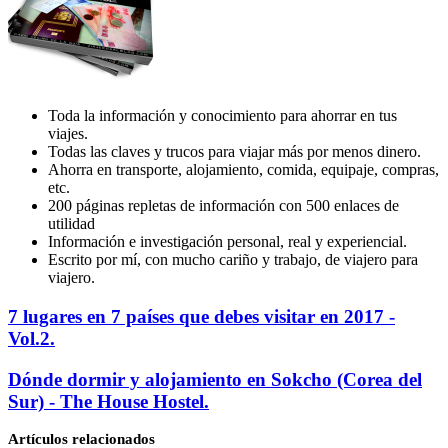
Toda la información y conocimiento para ahorrar en tus
viajes.
Todas las claves y trucos para viajar más por menos dinero.
Ahorra en transporte, alojamiento, comida, equipaje, compras,
etc.
200 páginas repletas de información con 500 enlaces de
utilidad
Información e investigación personal, real y experiencial.
Escrito por mí, con mucho cariño y trabajo, de viajero para
viajero.
7
7 lugares en 7 países que debes visitar en 2017 -
lugares
Vol.2.
en
7
Dónde
Dónde dormir y alojamiento en Sokcho (Corea del
países
dormir
Sur) - The House Hostel.
que
y
debes
alojamiento
visitar
Artículos relacionados