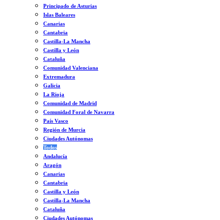
Principado de Asturias
Islas Baleares
Canarias
Cantabria
Castilla-La Mancha
Castilla y León
Cataluña
Comunidad Valenciana
Extremadura
Galicia
La Rioja
Comunidad de Madrid
Comunidad Foral de Navarra
País Vasco
Región de Murcia
Ciudades Autónomas
Todos
Andalucía
Aragón
Canarias
Cantabria
Castilla y León
Castilla-La Mancha
Cataluña
Ciudades Autónomas