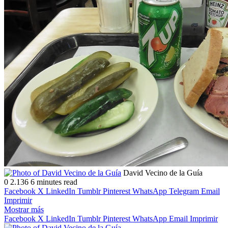
Follow
Send
David Vecino de la Guía
on
an
0
2.136
6 minutes read
X
email
Facebook
X
LinkedIn
Tumblr
Pinterest
WhatsApp
Telegram
Email
Imprimir
Mostrar más
Facebook
X
LinkedIn
Tumblr
Pinterest
WhatsApp
Email
Imprimir