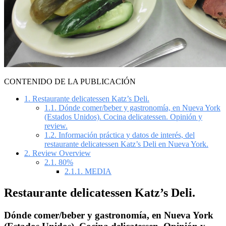
CONTENIDO DE LA PUBLICACIÓN
1.
Restaurante delicatessen Katz’s Deli.
1.1.
Dónde comer/beber y gastronomía, en Nueva York
(Estados Unidos). Cocina delicatessen. Opinión y
review.
1.2.
Información práctica y datos de interés, del
restaurante delicatessen Katz’s Deli en Nueva York.
2.
Review Overview
2.1.
80%
2.1.1.
MEDIA
Restaurante delicatessen Katz’s Deli.
Dónde comer/beber y gastronomía, en Nueva York