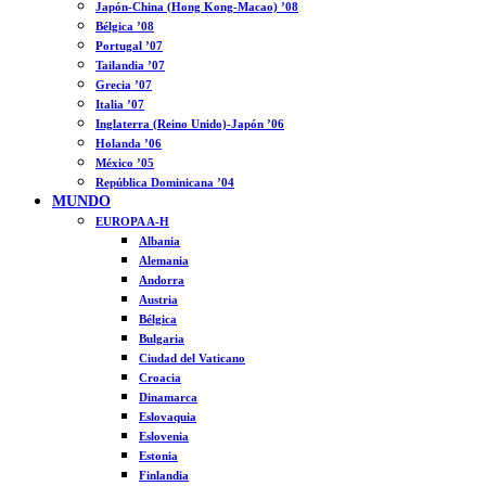
Japón-China (Hong Kong-Macao) ’08
Bélgica ’08
Portugal ’07
Tailandia ’07
Grecia ’07
Italia ’07
Inglaterra (Reino Unido)-Japón ’06
Holanda ’06
México ’05
República Dominicana ’04
MUNDO
EUROPA A-H
Albania
Alemania
Andorra
Austria
Bélgica
Bulgaria
Ciudad del Vaticano
Croacia
Dinamarca
Eslovaquia
Eslovenia
Estonia
Finlandia