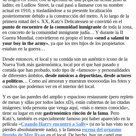
ladito; en Ludlow Street, la cual pasó a llamarse con su nombre
actual en 1910, y trasladándose a su presente localización
posteriormente debido a la construcción del metro. A lo largo de la
primera mitad del s. XX, Katz’s Delicatessen se convirtió en el
punto de encuentro de la comunidad inmigrante
de toda la zona,
en concreto de la comunidad inmigrante judía… Y durante la II
Guerra Mundial, convirtieron en propio el lema
«send a salami to
your boy in the army»
, ya que los tres hijos de los propietarios
estaban en la guerra…
Desde entonces, el local y su comida son un auténtico icono de la
Nueva York más gastronómica, local por el que han pasado y
comida que han probado, todo tipo de «famosos» y personalidades
de diferentes ámbitos,
desde músicos a deportistas, desde actores
a políticos
… Como así atesoran y muestran toooooodas los fotos y
cuadros que podemos ver en el interior del local.
Y es que las paredes del amplio y espacioso restaurante (pero repleto
de mesas y sillas por todos lados xD), están cubiertas de las citadas
imágenes; toda persona que venga aquí, «más o menos conocida»,
tiene su lugar en este
gastronómico rincón de la fama
. Pero
Katz’s, también es especialmente famoso por haber aparecido en la
película «
Cuando Harry encontró a Sally
» (si no la has visto no te
pierdes absolutamente nada), y la famosa
escena del orgasmo
fingido de Meg Ryan
en el local. De hecho, hay un cartel que