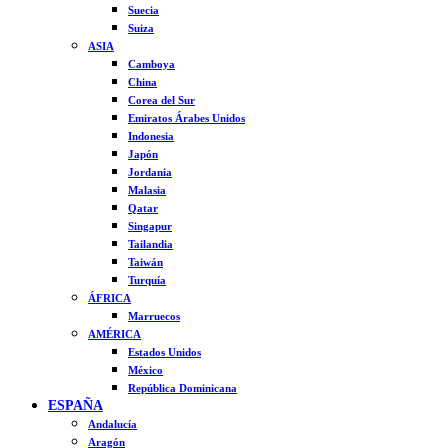
Suecia
Suiza
ASIA
Camboya
China
Corea del Sur
Emiratos Árabes Unidos
Indonesia
Japón
Jordania
Malasia
Qatar
Singapur
Tailandia
Taiwán
Turquía
ÁFRICA
Marruecos
AMÉRICA
Estados Unidos
México
República Dominicana
ESPAÑA
Andalucía
Aragón