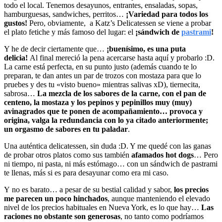
todo el local. Tenemos desayunos, entrantes, ensaladas, sopas,
hamburguesas, sandwiches, perritos…
¡Variedad para todos los
gustos!
Pero, obviamente, a Katz’s Delicatessen se viene a probar
el plato fetiche y más famoso del lugar: el
¡sándwich de
pastrami
!
Y he de decir ciertamente que…
¡buenísimo,
es una puta
delicia!
Al final mereció la pena acercarse hasta aquí y probarlo :D.
La carne está perfecta, en su punto justo (además cuando te lo
preparan, te dan antes un par de trozos con mostaza para que lo
pruebes y des tu «visto bueno» mientras salivas xD), tiernecita,
sabrosa…
La mezcla de los sabores de la carne, con el pan de
centeno, la mostaza y los pepinos y pepinillos muy (muy)
avinagrados que te ponen de acompañamiento… provoca y
origina, valga la redundancia con lo ya citado anteriormente;
un orgasmo de sabores en tu paladar
.
Una auténtica delicatessen, sin duda :D. Y me quedé con las ganas
de probar otros platos como sus también
afamados hot dogs
… Pero
ni tiempo, ni pasta, ni más estómago… con un sándwich de pastrami
te llenas, más si es para desayunar como era mi caso.
Y no es barato… a pesar de su bestial calidad y sabor,
los precios
me parecen un poco hinchados
, aunque manteniendo el elevado
nivel de los precios habituales en Nueva York, es lo que hay…
Las
raciones no obstante son generosas
, no tanto como podríamos