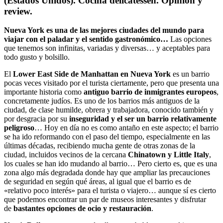
(Estados Unidos). Cocina delicatessen. Opinión y
review.
Nueva York es una de las mejores ciudades del mundo para
viajar con el paladar y el sentido gastronómico…
Las opciones
que tenemos son infinitas, variadas y diversas… y aceptables para
todo gusto y bolsillo.
El
Lower East Side de Manhattan en Nueva York
es un barrio
pocas veces visitado por el turista ciertamente, pero que presenta una
importante historia como
antiguo barrio de inmigrantes europeos
,
concretamente judíos. Es uno de los barrios más antiguos de la
ciudad, de clase humilde, obrera y trabajadora, conocido también y
por desgracia por su
inseguridad y el ser un barrio relativamente
peligroso
… Hoy en día no es como antaño en este aspecto; el barrio
se ha ido reformando con el paso del tiempo, especialmente en las
últimas décadas, recibiendo mucha gente de otras zonas de la
ciudad, incluidos vecinos de la cercana
Chinatown y Little Italy
,
los cuales se han ido mudando al barrio… Pero cierto es, que es una
zona algo más degradada donde hay que ampliar las precauciones
de seguridad en según qué áreas, al igual que el barrio es de
«relativo poco interés» para el turista o viajero… aunque sí es cierto
que podemos encontrar un par de museos interesantes y disfrutar
de
bastantes opciones de ocio y restauración
.