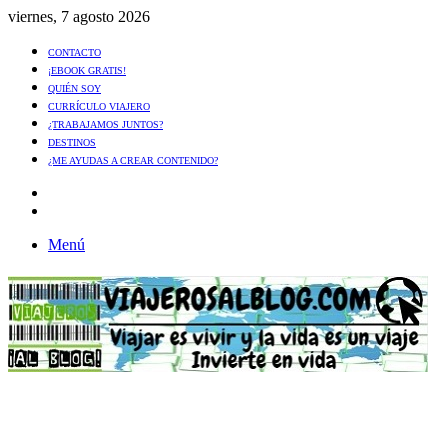
viernes, 7 agosto 2026
CONTACTO
¡EBOOK GRATIS!
QUIÉN SOY
CURRÍCULO VIAJERO
¿TRABAJAMOS JUNTOS?
DESTINOS
¿ME AYUDAS A CREAR CONTENIDO?
Artículo
al
Buscar
azar
Menú