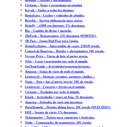
Booking – Hoteles y alojamientos.
Civitatis – Tours y excursiones en español.
Kayak – Vuelos a todos los destinos.
Rentalcars – Coches y vehículos de alquiler.
Revolut – Tarjeta obligatoria para viajar.
Holafly – eSIM con Internet: 5% descuento.
Ria – Cambio de divisa y moneda.
TheFork – Restaurantes: 25€ descuento (81905911).
JR Pass – Japan Rail Pass para Japón.
HomeExchange – Intercambio de casas: 250GP regalo.
Central de Reservas – Hoteles y alojamientos: 10€ regalo.
Voyage Privé – Viajes de lujo al mejor precio.
Vrbo – Casas vacacionales por todo el mundo.
GetYourGuide – Actividades/experiencias/tours.
Amazon – Guías de viaje de todo el mundo.
Logitravel – Agencia: circuitos, paquetes, chollos…
Omio – Tren y bus al mejor precio: 10€ de regalo.
Logitravel – Cruceros y ferries en el mundo.
Civitatis – Traslados por todo el mundo.
Klook – Actividades y tours en Asia: 5€ descuento.
Amazon – Artículos de viaje que necesitas.
HotelTonight – Hoteles última hora: 20€ regalo (DVECINO1).
IATI – Seguro de viaje: 5% descuento.
Ticketmaster – Tickets para conciertos y festivales.
Omio – Comparador de transportes: 10€ regalo.