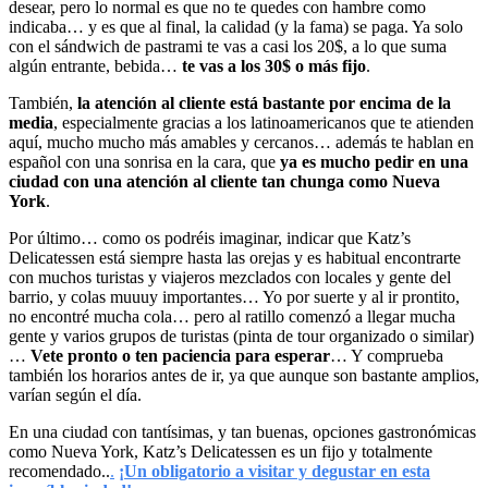
desear, pero lo normal es que no te quedes con hambre como
indicaba… y es que al final, la calidad (y la fama) se paga. Ya solo
con el sándwich de pastrami te vas a casi los 20$, a lo que suma
algún entrante, bebida…
te vas a los 30$ o más fijo
.
También,
la atención al cliente está bastante por encima de la
media
, especialmente gracias a los latinoamericanos que te atienden
aquí, mucho mucho más amables y cercanos… además te hablan en
español con una sonrisa en la cara, que
ya es mucho pedir en una
ciudad con una atención al cliente tan chunga como Nueva
York
.
Por último… como os podréis imaginar, indicar que Katz’s
Delicatessen está siempre hasta las orejas y es habitual encontrarte
con muchos turistas y viajeros mezclados con locales y gente del
barrio, y colas muuuy importantes… Yo por suerte y al ir prontito,
no encontré mucha cola… pero al ratillo comenzó a llegar mucha
gente y varios grupos de turistas (pinta de tour organizado o similar)
…
Vete pronto o ten paciencia para esperar
… Y comprueba
también los horarios antes de ir, ya que aunque son bastante amplios,
varían según el día.
En una ciudad con tantísimas, y tan buenas, opciones gastronómicas
como Nueva York, Katz’s Delicatessen es un fijo y totalmente
recomendado..
.
¡Un obligatorio a visitar y degustar en esta