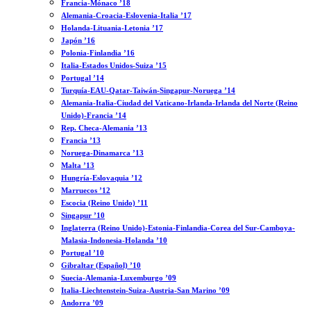
Francia-Mónaco ’18
Alemania-Croacia-Eslovenia-Italia ’17
Holanda-Lituania-Letonia ’17
Japón ’16
Polonia-Finlandia ’16
Italia-Estados Unidos-Suiza ’15
Portugal ’14
Turquía-EAU-Qatar-Taiwán-Singapur-Noruega ’14
Alemania-Italia-Ciudad del Vaticano-Irlanda-Irlanda del Norte (Reino
Unido)-Francia ’14
Rep. Checa-Alemania ’13
Francia ’13
Noruega-Dinamarca ’13
Malta ’13
Hungría-Eslovaquia ’12
Marruecos ’12
Escocia (Reino Unido) ’11
Singapur ’10
Inglaterra (Reino Unido)-Estonia-Finlandia-Corea del Sur-Camboya-
Malasia-Indonesia-Holanda ’10
Portugal ’10
Gibraltar (Español) ’10
Suecia-Alemania-Luxemburgo ’09
Italia-Liechtenstein-Suiza-Austria-San Marino ’09
Andorra ’09