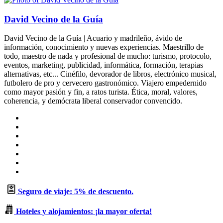
David Vecino de la Guía
David Vecino de la Guía | Acuario y madrileño, ávido de
información, conocimiento y nuevas experiencias. Maestrillo de
todo, maestro de nada y profesional de mucho: turismo, protocolo,
eventos, marketing, publicidad, informática, formación, terapias
alternativas, etc... Cinéfilo, devorador de libros, electrónico musical,
futbolero de pro y cervecero gastronómico. Viajero empedernido
como mayor pasión y fin, a ratos turista. Ética, moral, valores,
coherencia, y demócrata liberal conservador convencido.
Sitio
web
Facebook
X
LinkedIn
Flickr
YouTube
Instagram
Seguro de viaje: 5% de descuento.
Hoteles y alojamientos: ¡la mayor oferta!