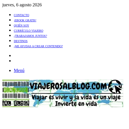
jueves, 6 agosto 2026
CONTACTO
¡EBOOK GRATIS!
QUIÉN SOY
CURRÍCULO VIAJERO
¿TRABAJAMOS JUNTOS?
DESTINOS
¿ME AYUDAS A CREAR CONTENIDO?
Artículo
al
Buscar
azar
Menú