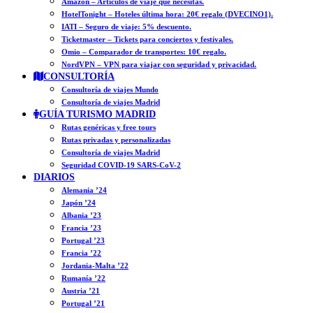
Amazon – Artículos de viaje que necesitas.
HotelTonight – Hoteles última hora: 20€ regalo (DVECINO1).
IATI – Seguro de viaje: 5% descuento.
Ticketmaster – Tickets para conciertos y festivales.
Omio – Comparador de transportes: 10€ regalo.
NordVPN – VPN para viajar con seguridad y privacidad.
CONSULTORÍA
Consultoría de viajes Mundo
Consultoría de viajes Madrid
GUÍA TURISMO MADRID
Rutas genéricas y free tours
Rutas privadas y personalizadas
Consultoría de viajes Madrid
Seguridad COVID-19 SARS-CoV-2
DIARIOS
Alemania ’24
Japón ’24
Albania ’23
Francia ’23
Portugal ’23
Francia ’22
Jordania-Malta ’22
Rumanía ’22
Austria ’21
Portugal ’21