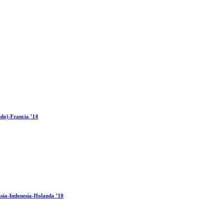
ido)-Francia ’14
sia-Indonesia-Holanda ’10