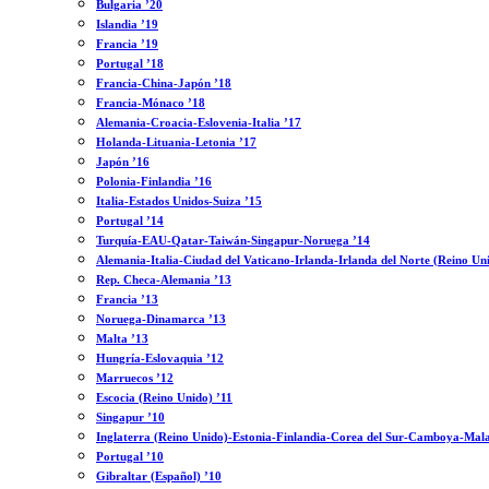
Bulgaria ’20
Islandia ’19
Francia ’19
Portugal ’18
Francia-China-Japón ’18
Francia-Mónaco ’18
Alemania-Croacia-Eslovenia-Italia ’17
Holanda-Lituania-Letonia ’17
Japón ’16
Polonia-Finlandia ’16
Italia-Estados Unidos-Suiza ’15
Portugal ’14
Turquía-EAU-Qatar-Taiwán-Singapur-Noruega ’14
Alemania-Italia-Ciudad del Vaticano-Irlanda-Irlanda del Norte (Reino Un
Rep. Checa-Alemania ’13
Francia ’13
Noruega-Dinamarca ’13
Malta ’13
Hungría-Eslovaquia ’12
Marruecos ’12
Escocia (Reino Unido) ’11
Singapur ’10
Inglaterra (Reino Unido)-Estonia-Finlandia-Corea del Sur-Camboya-Mala
Portugal ’10
Gibraltar (Español) ’10