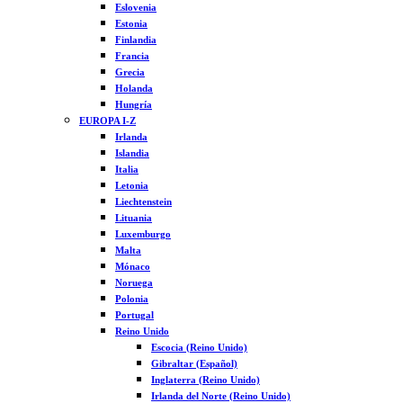
Eslovenia
Estonia
Finlandia
Francia
Grecia
Holanda
Hungría
EUROPA I-Z
Irlanda
Islandia
Italia
Letonia
Liechtenstein
Lituania
Luxemburgo
Malta
Mónaco
Noruega
Polonia
Portugal
Reino Unido
Escocia (Reino Unido)
Gibraltar (Español)
Inglaterra (Reino Unido)
Irlanda del Norte (Reino Unido)