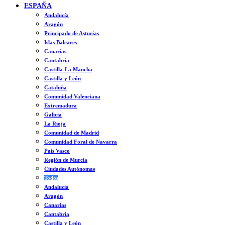
ESPAÑA
Andalucía
Aragón
Principado de Asturias
Islas Baleares
Canarias
Cantabria
Castilla-La Mancha
Castilla y León
Cataluña
Comunidad Valenciana
Extremadura
Galicia
La Rioja
Comunidad de Madrid
Comunidad Foral de Navarra
País Vasco
Región de Murcia
Ciudades Autónomas
Todos
Andalucía
Aragón
Canarias
Cantabria
Castilla y León