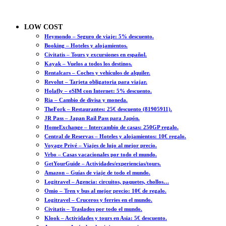
LOW COST
Heymondo – Seguro de viaje: 5% descuento.
Booking – Hoteles y alojamientos.
Civitatis – Tours y excursiones en español.
Kayak – Vuelos a todos los destinos.
Rentalcars – Coches y vehículos de alquiler.
Revolut – Tarjeta obligatoria para viajar.
Holafly – eSIM con Internet: 5% descuento.
Ria – Cambio de divisa y moneda.
TheFork – Restaurantes: 25€ descuento (81905911).
JR Pass – Japan Rail Pass para Japón.
HomeExchange – Intercambio de casas: 250GP regalo.
Central de Reservas – Hoteles y alojamientos: 10€ regalo.
Voyage Privé – Viajes de lujo al mejor precio.
Vrbo – Casas vacacionales por todo el mundo.
GetYourGuide – Actividades/experiencias/tours.
Amazon – Guías de viaje de todo el mundo.
Logitravel – Agencia: circuitos, paquetes, chollos…
Omio – Tren y bus al mejor precio: 10€ de regalo.
Logitravel – Cruceros y ferries en el mundo.
Civitatis – Traslados por todo el mundo.
Klook – Actividades y tours en Asia: 5€ descuento.