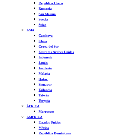
República Checa
Rumanía
San Marino
Suecia
Suiza
ASIA
Camboya
China
Corea del Sur
Emiratos Árabes Unidos
Indonesia
Japón
Jordania
Malasia
Qatar
Singapur
Tailandia
Taiwán
Turquía
ÁFRICA
Marruecos
AMÉRICA
Estados Unidos
México
República Dominicana