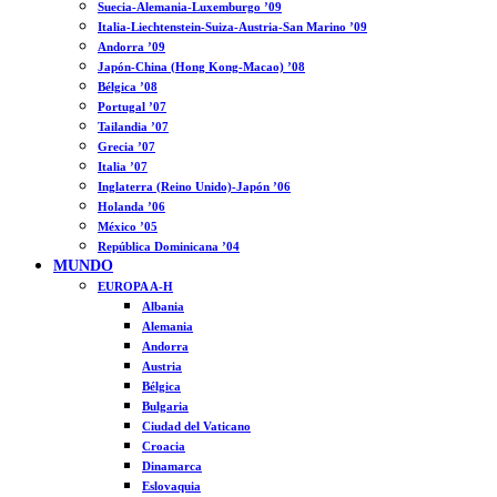
Suecia-Alemania-Luxemburgo ’09
Italia-Liechtenstein-Suiza-Austria-San Marino ’09
Andorra ’09
Japón-China (Hong Kong-Macao) ’08
Bélgica ’08
Portugal ’07
Tailandia ’07
Grecia ’07
Italia ’07
Inglaterra (Reino Unido)-Japón ’06
Holanda ’06
México ’05
República Dominicana ’04
MUNDO
EUROPA A-H
Albania
Alemania
Andorra
Austria
Bélgica
Bulgaria
Ciudad del Vaticano
Croacia
Dinamarca
Eslovaquia