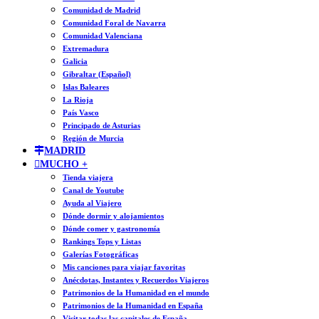
Comunidad de Madrid
Comunidad Foral de Navarra
Comunidad Valenciana
Extremadura
Galicia
Gibraltar (Español)
Islas Baleares
La Rioja
País Vasco
Principado de Asturias
Región de Murcia
MADRID
MUCHO +
Tienda viajera
Canal de Youtube
Ayuda al Viajero
Dónde dormir y alojamientos
Dónde comer y gastronomía
Rankings Tops y Listas
Galerías Fotográficas
Mis canciones para viajar favoritas
Anécdotas, Instantes y Recuerdos Viajeros
Patrimonios de la Humanidad en el mundo
Patrimonios de la Humanidad en España
Visitar todas las capitales de España