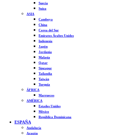
Suecia
Suiza
ASIA
Camboya
China
Corea del Sur
Emiratos Árabes Unidos
Indonesia
Japón
Jordania
Malasia
Qatar
Singapur
Tailandia
Taiwán
Turquía
ÁFRICA
Marruecos
AMÉRICA
Estados Unidos
México
República Dominicana
ESPAÑA
Andalucía
Aragón