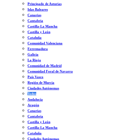
Principado de Asturias
Islas Baleares
Canarias
Cantabria
Castilla-La Mancha
Castilla y León
Cataluña
Comunidad Valenciana
Extremadura
Galicia
La Rioja
Comunidad de Madrid
Comunidad Foral de Navarra
País Vasco
Región de Murcia
Ciudades Autónomas
Todos
Andalucía
Aragón
Canarias
Cantabria
Castilla y León
Castilla-La Mancha
Cataluña
Ciudades Autónomas