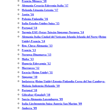
Francia-Mónaco ’18
Alemania-Croacia-Eslovenia-Italia ’17
Holanda-Lituania-Letonia ’17
Japón ’16
Polonia-Finlandia ’16
Italia-Estados Unidos-Suiza ’15
Portugal ’14
Turquía-EAU-Qatar-Taiwán-Singapur-Noruega ’14
Alemania-Italia-Ciudad del Vaticano-Irlanda-Irlanda del Norte (Reino
Unido)-Francia ’14
Rep. Checa-Alemania ’13
Francia ’13
Noruega-Dinamarca ’13
Malta ’13
Hungría-Eslovaquia ’12
Marruecos ’12
Escocia (Reino Unido) ’11
Singapur ’10
Inglaterra (Reino Unido)-Estonia-Finlandia-Corea del Sur-Camboya-
Malasia-Indonesia-Holanda ’10
Portugal ’10
Gibraltar (Español) ’10
Suecia-Alemania-Luxemburgo ’09
Italia-Liechtenstein-Suiza-Austria-San Marino ’09
Andorra ’09