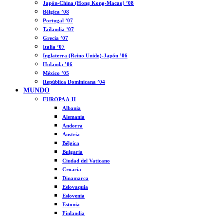
Japón-China (Hong Kong-Macao) ’08
Bélgica ’08
Portugal ’07
Tailandia ’07
Grecia ’07
Italia ’07
Inglaterra (Reino Unido)-Japón ’06
Holanda ’06
México ’05
República Dominicana ’04
MUNDO
EUROPA A-H
Albania
Alemania
Andorra
Austria
Bélgica
Bulgaria
Ciudad del Vaticano
Croacia
Dinamarca
Eslovaquia
Eslovenia
Estonia
Finlandia