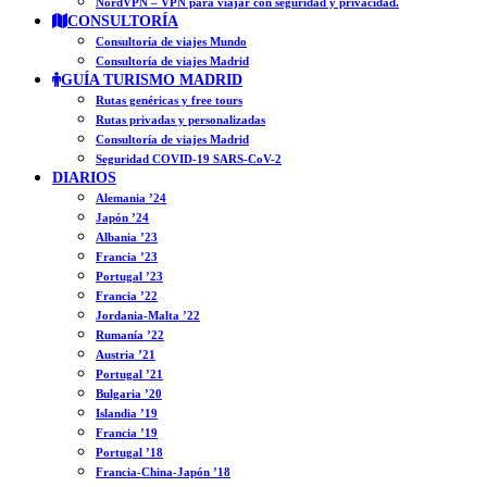
NordVPN – VPN para viajar con seguridad y privacidad.
CONSULTORÍA
Consultoría de viajes Mundo
Consultoría de viajes Madrid
GUÍA TURISMO MADRID
Rutas genéricas y free tours
Rutas privadas y personalizadas
Consultoría de viajes Madrid
Seguridad COVID-19 SARS-CoV-2
DIARIOS
Alemania ’24
Japón ’24
Albania ’23
Francia ’23
Portugal ’23
Francia ’22
Jordania-Malta ’22
Rumanía ’22
Austria ’21
Portugal ’21
Bulgaria ’20
Islandia ’19
Francia ’19
Portugal ’18
Francia-China-Japón ’18