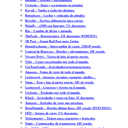
Booking – Hoteles y alojamientos.
Civitatis – Tours y excursiones en español.
Kayak – Vuelos a todos los destinos.
Rentalcars – Coches y vehículos de alquiler.
Revolut – Tarjeta obligatoria para viajar.
Holafly – eSIM con Internet: 5% descuento.
Ria – Cambio de divisa y moneda.
TheFork – Restaurantes: 25€ descuento (81905911).
JR Pass – Japan Rail Pass para Japón.
HomeExchange – Intercambio de casas: 250GP regalo.
Central de Reservas – Hoteles y alojamientos: 10€ regalo.
Voyage Privé – Viajes de lujo al mejor precio.
Vrbo – Casas vacacionales por todo el mundo.
GetYourGuide – Actividades/experiencias/tours.
Amazon – Guías de viaje de todo el mundo.
Logitravel – Agencia: circuitos, paquetes, chollos…
Omio – Tren y bus al mejor precio: 10€ de regalo.
Logitravel – Cruceros y ferries en el mundo.
Civitatis – Traslados por todo el mundo.
Klook – Actividades y tours en Asia: 5€ descuento.
Amazon – Artículos de viaje que necesitas.
HotelTonight – Hoteles última hora: 20€ regalo (DVECINO1).
IATI – Seguro de viaje: 5% descuento.
Ticketmaster – Tickets para conciertos y festivales.
Omio – Comparador de transportes: 10€ regalo.