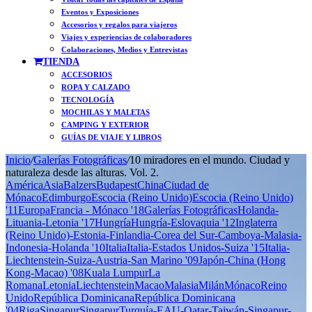
Eventos y Exposiciones
Accesorios y regalos para viajeros
Viajes y experiencias de colaboradores
Colaboraciones, Medios y Entrevistas
TIENDA
ACCESORIOS
ROPA Y CALZADO
TECNOLOGÍA
MOCHILAS Y MALETAS
CAMPING Y EXTERIOR
GUÍAS DE VIAJE Y LIBROS
Inicio
/
Galerías Fotográficas
/
10 miradores en el mundo. Ciudad y
naturaleza desde las alturas. Vol. 2.
América
Asia
Balzers
Budapest
China
Ciudad de
Mónaco
Edimburgo
Escocia (Reino Unido)
Escocia (Reino Unido)
'11
Europa
Francia - Mónaco '18
Galerías Fotográficas
Holanda-
Lituania-Letonia '17
Hungría
Hungría-Eslovaquia '12
Inglaterra
(Reino Unido)-Estonia-Finlandia-Corea del Sur-Camboya-Malasia-
Indonesia-Holanda '10
Italia
Italia-Estados Unidos-Suiza '15
Italia-
Liechtenstein-Suiza-Austria-San Marino '09
Japón-China (Hong
Kong-Macao) '08
Kuala Lumpur
La
Romana
Letonia
Liechtenstein
Macao
Malasia
Milán
Mónaco
Reino
Unido
República Dominicana
República Dominicana
'04
Riga
Singapur
Singapur
Turquía-EAU-Qatar-Taiwán-Singapur-