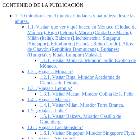
CONTENIDO DE LA PUBLICACIÓN
1.
10 miradores en el mundo. Ciudades y naturaleza desde las
alturas.
1.1.
Visitar, qué ver y qué hacer, en Mónaco (Ciudad de
Mónaco), Riga (Letonia), Macao (Ciudad de Macao),
Milán (Italia), Balzers (Liechtenstein), Singapur
(Singapur), Edimburgo (Escocia, Reino Unido), Altos
de Chavón (República Dominicana), Budapest
(Hungría), y Kuala Lumpur (Malasia).
1.1.1.
Visitar Mónaco. Mirador Jardín Exótico de
Mónaco.
1.2.
¿Viajas a Mónaco?
1.2.1.
Visitar Riga. Mirador Academia de
Ciencias de Letonia.
1.3.
¿Viajas a Letonia?
1.3.1.
Visitar Macao. Mirador Colina de la Peña.
1.4.
¿Viajas a Macao?
1.4.1.
Visitar Milán. Mirador Torre Branca.
1.5.
¿Viajas a Italia?
1.5.1.
Visitar Balzers. Mirador Castillo de
Gutenberg.
1.6.
¿Viajas a Liechtenstein?
1.6.1.
Visitar Singapur. Mirador Singapore Flyer.
1.7.
¿Viajas a Singapur?