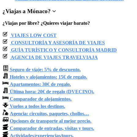
¿
Viajas a Mónaco
?
¿Viajas por libre? ¿Quieres viajar barato?
VIAJES LOW COST
CONSULTORÍA Y ASESORÍA DE VIAJES
GUÍA TURÍSTICO Y CONSULTORÍA MADRID
AGENCIA DE VIAJES TRAVELVIAJA
Seguro de viaje: 5% de descuento.
Hoteles y alojamientos:
15€ de regalo.
Apartamentos: 30€ de regalo.
Última hora: 20€ de regalo (DVECINO).
Comparador de alojamientos.
Vuelos a todos los destinos.
Agencia: circuitos, paquetes, chollos…
Opciones de transporte al mejor precio.
Comparador de entradas, visitas y tours.
Actividades/experiencias/tours.