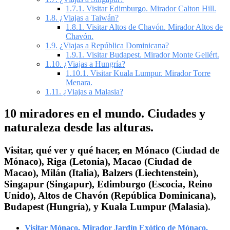
1.7.1.
Visitar Edimburgo. Mirador Calton Hill.
1.8.
¿Viajas a Taiwán?
1.8.1.
Visitar Altos de Chavón. Mirador Altos de
Chavón.
1.9.
¿Viajas a República Dominicana?
1.9.1.
Visitar Budapest. Mirador Monte Gellért.
1.10.
¿Viajas a Hungría?
1.10.1.
Visitar Kuala Lumpur. Mirador Torre
Menara.
1.11.
¿Viajas a Malasia?
10 miradores en el mundo. Ciudades y
naturaleza desde las alturas.
Visitar, qué ver y qué hacer, en Mónaco (Ciudad de
Mónaco), Riga (Letonia), Macao (Ciudad de
Macao), Milán (Italia), Balzers (Liechtenstein),
Singapur (Singapur), Edimburgo (Escocia, Reino
Unido), Altos de Chavón (República Dominicana),
Budapest (Hungría), y Kuala Lumpur (Malasia).
Visitar Mónaco. Mirador Jardín Exótico de Mónaco.