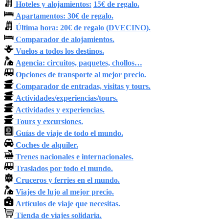
Hoteles y alojamientos:
15€ de regalo.
Apartamentos: 30€ de regalo.
Última hora: 20€ de regalo (DVECINO).
Comparador de alojamientos.
Vuelos a todos los destinos.
Agencia: circuitos, paquetes, chollos…
Opciones de transporte al mejor precio.
Comparador de entradas, visitas y tours.
Actividades/experiencias/tours.
Actividades y experiencias.
Tours y excursiones.
Guías de viaje de todo el mundo.
Coches de alquiler.
Trenes nacionales e internacionales.
Traslados por todo el mundo.
Cruceros y ferries en el mundo.
Viajes de lujo al mejor precio.
Artículos de viaje que necesitas.
Tienda de viajes solidaria.