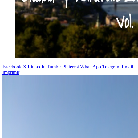
Facebook
X
LinkedIn
Tumblr
Pinterest
WhatsApp
Telegram
Email
Imprimir