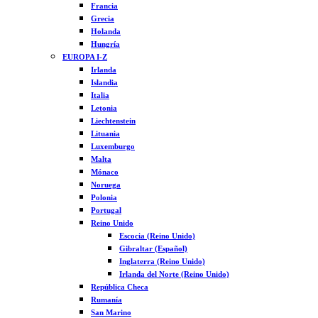
Francia
Grecia
Holanda
Hungría
EUROPA I-Z
Irlanda
Islandia
Italia
Letonia
Liechtenstein
Lituania
Luxemburgo
Malta
Mónaco
Noruega
Polonia
Portugal
Reino Unido
Escocia (Reino Unido)
Gibraltar (Español)
Inglaterra (Reino Unido)
Irlanda del Norte (Reino Unido)
República Checa
Rumanía
San Marino