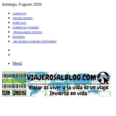
domingo, 9 agosto 2026
CONTACTO
¡EBOOK GRATIS!
QUIÉN SOY
CURRÍCULO VIAJERO
¿TRABAJAMOS JUNTOS?
DESTINOS
¿ME AYUDAS A CREAR CONTENIDO?
Artículo
al
Buscar
azar
Menú