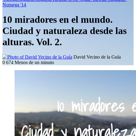
Noruega '14
10 miradores en el mundo.
Ciudad y naturaleza desde las
alturas. Vol. 2.
Follow
Send
David Vecino de la Guía
on
an
0
674
Menos de un minuto
X
email