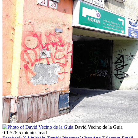
Follow
Send
David Vecino de la Guía
on
an
0
1.526
5 minutes read
X
email