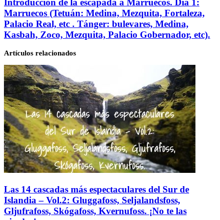
Introducción
Introducción de la escapada a Marruecos. Día 1:
en
de
Marruecos (Tetuán: Medina, Mezquita, Fortaleza,
Budapest
la
Palacio Real, etc . Tánger: bulevares, Medina,
(Hungría)
escapada
-
Kasbah, Zoco, Mezquita, Palacio Gobernador, etc).
a
Small
Marruecos.
Group
Artículos relacionados
Día
Hostel.
1:
Marruecos
(Tetuán:
Medina,
Mezquita,
Fortaleza,
Palacio
Real,
etc
.
Tánger:
bulevares,
Medina,
Kasbah,
Zoco,
Las 14 cascadas más espectaculares del Sur de
Mezquita,
Islandia – Vol.2: Gluggafoss, Seljalandsfoss,
Palacio
Gljufrafoss, Skógafoss, Kvernufoss. ¡No te las
Gobernador,