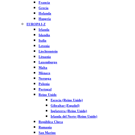
Francia
Grecia
Holanda
Hungría
EUROPA I-Z
Irlanda
Islandia
Italia
Letonia
Liechtenstein
Lituania
Luxemburgo
Malta
Mónaco
Noruega
Polonia
Portugal
Reino Unido
Escocia (Reino Unido)
Gibraltar (Español)
Inglaterra (Reino Unido)
Irlanda del Norte (Reino Unido)
República Checa
Rumanía
San Marino