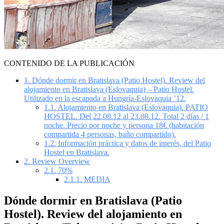
CONTENIDO DE LA PUBLICACIÓN
1.
Dónde dormir en Bratislava (Patio Hostel). Review del
alojamiento en Bratislava (Eslovaquia) – Patio Hostel.
Utilizado en la escapada a Hungría-Eslovaquia ’12.
1.1.
Alojamiento en Bratislava (Eslovaquia). PATIO
HOSTEL. Del 22.08.12 al 23.08.12. Total 2 días / 1
noche. Precio por noche y persona 18€ (habitación
compartida 4 personas, baño compartido).
1.2.
Información práctica y datos de interés, del Patio
Hostel en Bratislava.
2.
Review Overview
2.1.
70%
2.1.1.
MEDIA
Dónde dormir en Bratislava (Patio
Hostel). Review del alojamiento en