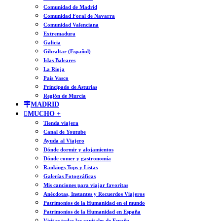
Comunidad de Madrid
Comunidad Foral de Navarra
Comunidad Valenciana
Extremadura
Galicia
Gibraltar (Español)
Islas Baleares
La Rioja
País Vasco
Principado de Asturias
Región de Murcia
MADRID
MUCHO +
Tienda viajera
Canal de Youtube
Ayuda al Viajero
Dónde dormir y alojamientos
Dónde comer y gastronomía
Rankings Tops y Listas
Galerías Fotográficas
Mis canciones para viajar favoritas
Anécdotas, Instantes y Recuerdos Viajeros
Patrimonios de la Humanidad en el mundo
Patrimonios de la Humanidad en España
Visitar todas las capitales de España