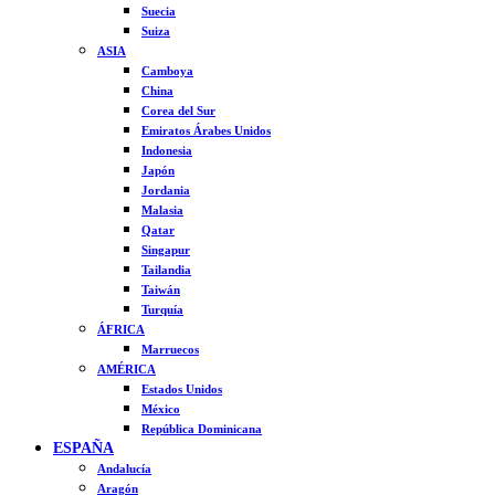
Suecia
Suiza
ASIA
Camboya
China
Corea del Sur
Emiratos Árabes Unidos
Indonesia
Japón
Jordania
Malasia
Qatar
Singapur
Tailandia
Taiwán
Turquía
ÁFRICA
Marruecos
AMÉRICA
Estados Unidos
México
República Dominicana
ESPAÑA
Andalucía
Aragón