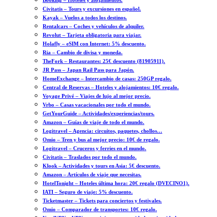
Booking – Hoteles y alojamientos.
Civitatis – Tours y excursiones en español.
Kayak – Vuelos a todos los destinos.
Rentalcars – Coches y vehículos de alquiler.
Revolut – Tarjeta obligatoria para viajar.
Holafly – eSIM con Internet: 5% descuento.
Ria – Cambio de divisa y moneda.
TheFork – Restaurantes: 25€ descuento (81905911).
JR Pass – Japan Rail Pass para Japón.
HomeExchange – Intercambio de casas: 250GP regalo.
Central de Reservas – Hoteles y alojamientos: 10€ regalo.
Voyage Privé – Viajes de lujo al mejor precio.
Vrbo – Casas vacacionales por todo el mundo.
GetYourGuide – Actividades/experiencias/tours.
Amazon – Guías de viaje de todo el mundo.
Logitravel – Agencia: circuitos, paquetes, chollos…
Omio – Tren y bus al mejor precio: 10€ de regalo.
Logitravel – Cruceros y ferries en el mundo.
Civitatis – Traslados por todo el mundo.
Klook – Actividades y tours en Asia: 5€ descuento.
Amazon – Artículos de viaje que necesitas.
HotelTonight – Hoteles última hora: 20€ regalo (DVECINO1).
IATI – Seguro de viaje: 5% descuento.
Ticketmaster – Tickets para conciertos y festivales.
Omio – Comparador de transportes: 10€ regalo.