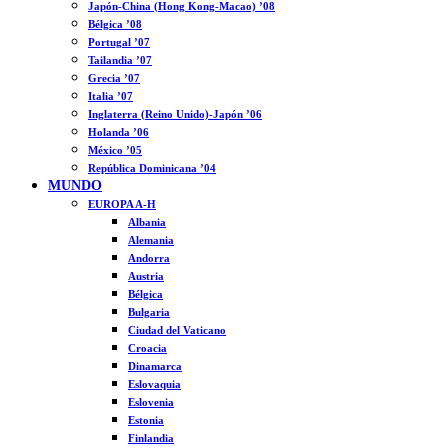
Japón-China (Hong Kong-Macao) ’08
Bélgica ’08
Portugal ’07
Tailandia ’07
Grecia ’07
Italia ’07
Inglaterra (Reino Unido)-Japón ’06
Holanda ’06
México ’05
República Dominicana ’04
MUNDO
EUROPA A-H
Albania
Alemania
Andorra
Austria
Bélgica
Bulgaria
Ciudad del Vaticano
Croacia
Dinamarca
Eslovaquia
Eslovenia
Estonia
Finlandia