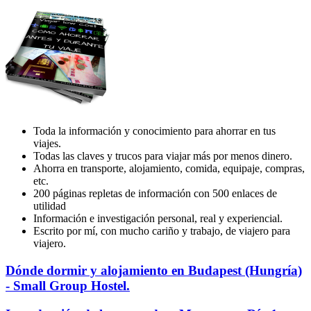
Toda la información y conocimiento para ahorrar en tus
viajes.
Todas las claves y trucos para viajar más por menos dinero.
Ahorra en transporte, alojamiento, comida, equipaje, compras,
etc.
200 páginas repletas de información con 500 enlaces de
utilidad
Información e investigación personal, real y experiencial.
Escrito por mí, con mucho cariño y trabajo, de viajero para
viajero.
Dónde
Dónde dormir y alojamiento en Budapest (Hungría)
dormir
- Small Group Hostel.
y
alojamiento