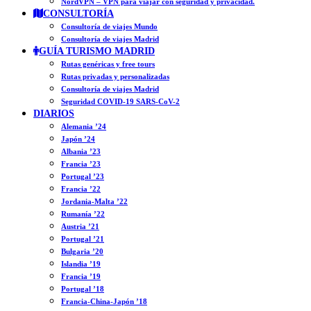
NordVPN – VPN para viajar con seguridad y privacidad.
CONSULTORÍA
Consultoría de viajes Mundo
Consultoría de viajes Madrid
GUÍA TURISMO MADRID
Rutas genéricas y free tours
Rutas privadas y personalizadas
Consultoría de viajes Madrid
Seguridad COVID-19 SARS-CoV-2
DIARIOS
Alemania ’24
Japón ’24
Albania ’23
Francia ’23
Portugal ’23
Francia ’22
Jordania-Malta ’22
Rumanía ’22
Austria ’21
Portugal ’21
Bulgaria ’20
Islandia ’19
Francia ’19
Portugal ’18
Francia-China-Japón ’18