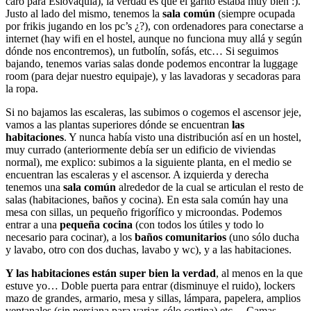
caro para Eslovaquia), la verdad es que el garito estaba muy bien :).
Justo al lado del mismo, tenemos la
sala común
(siempre ocupada
por frikis jugando en los pc’s ¿?), con ordenadores para conectarse a
internet (hay wifi en el hostel, aunque no funciona muy allá y según
dónde nos encontremos), un futbolín, sofás, etc… Si seguimos
bajando, tenemos varias salas donde podemos encontrar la luggage
room (para dejar nuestro equipaje), y las lavadoras y secadoras para
la ropa.
Si no bajamos las escaleras, las subimos o cogemos el ascensor jeje,
vamos a las plantas superiores dónde se encuentran
las
habitaciones
. Y nunca había visto una distribución así en un hostel,
muy currado (anteriormente debía ser un edificio de viviendas
normal), me explico: subimos a la siguiente planta, en el medio se
encuentran las escaleras y el ascensor. A izquierda y derecha
tenemos una
sala común
alrededor de la cual se articulan el resto de
salas (habitaciones, baños y cocina). En esta sala común hay una
mesa con sillas, un pequeño frigorífico y microondas. Podemos
entrar a una
pequeña cocina
(con todos los útiles y todo lo
necesario para cocinar), a los
baños comunitarios
(uno sólo ducha
y lavabo, otro con dos duchas, lavabo y wc), y a las habitaciones.
Y las habitaciones están super bien la verdad
, al menos en la que
estuve yo… Doble puerta para entrar (disminuye el ruido), lockers
mazo de grandes, armario, mesa y sillas, lámpara, papelera, amplios
ventanales (sin persiana para variar, sólo cortina) etc… Camas