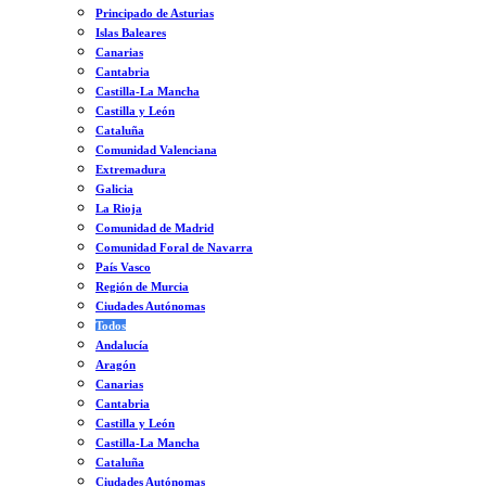
Principado de Asturias
Islas Baleares
Canarias
Cantabria
Castilla-La Mancha
Castilla y León
Cataluña
Comunidad Valenciana
Extremadura
Galicia
La Rioja
Comunidad de Madrid
Comunidad Foral de Navarra
País Vasco
Región de Murcia
Ciudades Autónomas
Todos
Andalucía
Aragón
Canarias
Cantabria
Castilla y León
Castilla-La Mancha
Cataluña
Ciudades Autónomas