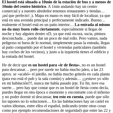
El hostel está situado a 10min de la estación de bus y a menos de
10min del centro histórico
. A 1min andando hay un centro
comercial y a nuestro alrededor tenemos restaurantes y tiendas…
¡así que perfecto! ;). Mapa en mano es muy fácil de localizar, ya que
está en una avenida principal y perfectamente indicado. Bueno…
realmente el hostel está en un patio interior…
La entrada al mismo
no da muy buen rollo ciertamente
, especialmente si llegas de
noche y hay alguien dentro xD, ya que está oscura, sucia, pintura
desconchada… puede dar un poco de mal rollo. Pero vamos, nada
peligroso ni fuera de lo normal, simplemente pasas la entrada, llegas
al patio compartido por el hostel y viviendas particulares (también
hay coches de los vecinos), y justo a la izquierda tienes el edificio y
la entrada del hostel.
He de decir que
es un hostel para «ir de fiesta»
, no es un hostel
para descansar… pero por suerte no había mucho jaleo, a las 23
aprox. se «acabó» el jaleillo, no había mucho griterío en cada planta
(para eso está el pub y la sala común) y además… ¡¡¡estuve yo sólo
en mi habitación!!!, nunca me había pasado jeje. En fin, tuve esa
suerte… pero hay que contar que es un hostel de fiesta como decía,
puedes llegar en otra época o momento y encontrarte con el infierno
y no poder dormir ni descansar,
ten esto en cuenta
, puede que sólo
los tapones no lo solucionen… En las habitaciones hay un cartel en
varios idiomas, entre ellos el español, indicando (entre otras cosas
como por ejemplo recomendaciones de seguridad) que entre las 22 y