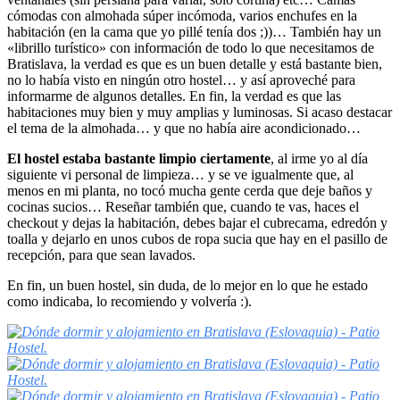
cómodas con almohada súper incómoda, varios enchufes en la
habitación (en la cama que yo pillé tenía dos ;))… También hay un
«librillo turístico» con información de todo lo que necesitamos de
Bratislava, la verdad es que es un buen detalle y está bastante bien,
no lo había visto en ningún otro hostel… y así aproveché para
informarme de algunos detalles. En fin, la verdad es que las
habitaciones muy bien y muy amplias y luminosas. Si acaso destacar
el tema de la almohada… y que no había aire acondicionado…
El hostel estaba bastante limpio ciertamente
, al irme yo al día
siguiente vi personal de limpieza… y se ve igualmente que, al
menos en mi planta, no tocó mucha gente cerda que deje baños y
cocinas sucios… Reseñar también que, cuando te vas, haces el
checkout y dejas la habitación, debes bajar el cubrecama, edredón y
toalla y dejarlo en unos cubos de ropa sucia que hay en el pasillo de
recepción, para que sean lavados.
En fin, un buen hostel, sin duda, de lo mejor en lo que he estado
como indicaba, lo recomiendo y volvería :).