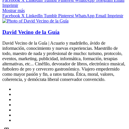
Facebook
X
LinkedIn
Tumblr
Pinterest
WhatsApp
Telegram
Email
Imprimir
Mostrar más
Facebook
X
LinkedIn
Tumblr
Pinterest
WhatsApp
Email
Imprimir
David Vecino de la Guía
David Vecino de la Guía | Acuario y madrileño, ávido de
información, conocimiento y nuevas experiencias. Maestrillo de
todo, maestro de nada y profesional de mucho: turismo, protocolo,
eventos, marketing, publicidad, informática, formación, terapias
alternativas, etc... Cinéfilo, devorador de libros, electrónico musical,
futbolero de pro y cervecero gastronómico. Viajero empedernido
como mayor pasión y fin, a ratos turista. Ética, moral, valores,
coherencia, y demócrata liberal conservador convencido.
Sitio
web
Facebook
X
LinkedIn
Flickr
YouTube
Instagram