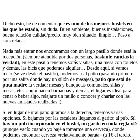
Dicho esto, he de comentar que
es uno de los mejores hostels en
los que he estado
, sin duda. Buen ambiente, buenas instalaciones,
buena relación calidad/precio, muy bien situado, limpio… Paso a
concretar…
Nada más entrar nos encontramos con un largo pasillo donde está la
recepción (siempre atendida por dos personas,
bastante rancias la
verdad
), en este pasillo tenemos sofás y sillas, una mesa con folletos
y demás, las bicis que podemos alquilar… Desde aquí, si vamos
recto (se ve desde el pasillo), podemos ir al patio (pasando primero
por una salita donde hay un sillón de masajes),
patio que está de
puta madre
la verdad: mesas y banquetas comunales, sillas y
mesas, etc… aquí hacen barbacoas y demás, el lugar es ideal para
cenar o beber algo, relajarte un ratillo o conocer y charlar con las
nuevas amistades realizadas ;).
Si en lugar de ir al patio giramos a la derecha, tenemos varias
opciones. Si bajamos por las escaleras llegamos al garito; al pub.
Sí,
hay un pub incorporado en el hostel, un garito en toda regla xD
(aunque vacío cuando yo bajé a tomarme una cerveza), donde
podemos encontrar cerveza «relativamente barata» (a 1€ el tercio,