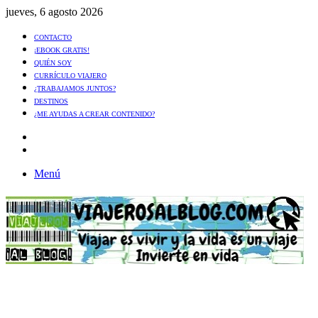
jueves, 6 agosto 2026
CONTACTO
¡EBOOK GRATIS!
QUIÉN SOY
CURRÍCULO VIAJERO
¿TRABAJAMOS JUNTOS?
DESTINOS
¿ME AYUDAS A CREAR CONTENIDO?
Artículo
al
Buscar
azar
Menú