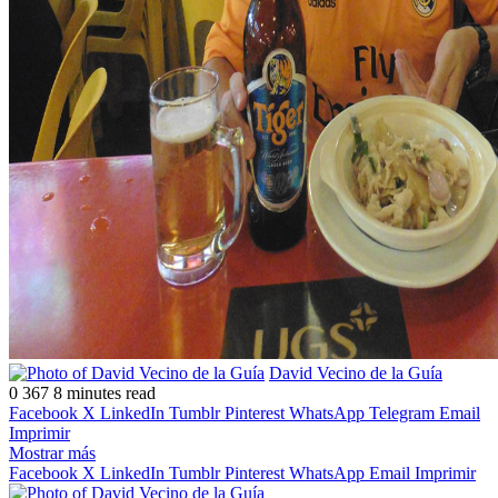
Follow
Send
David Vecino de la Guía
on
an
0
367
8 minutes read
X
email
Facebook
X
LinkedIn
Tumblr
Pinterest
WhatsApp
Telegram
Email
Imprimir
Mostrar más
Facebook
X
LinkedIn
Tumblr
Pinterest
WhatsApp
Email
Imprimir