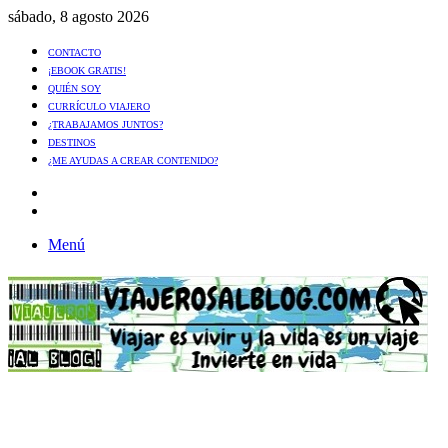
sábado, 8 agosto 2026
CONTACTO
¡EBOOK GRATIS!
QUIÉN SOY
CURRÍCULO VIAJERO
¿TRABAJAMOS JUNTOS?
DESTINOS
¿ME AYUDAS A CREAR CONTENIDO?
Artículo
al
Buscar
azar
Menú