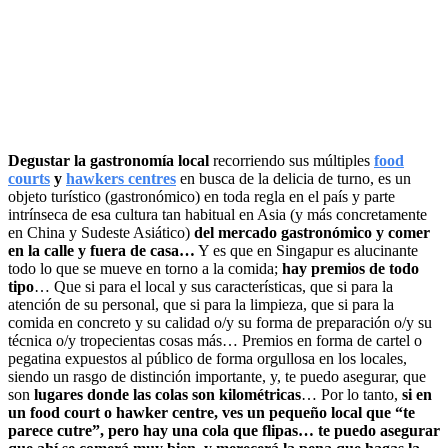
Degustar la gastronomía local
recorriendo sus múltiples
food
courts
y
hawkers centres
en busca de la delicia de turno, es un
objeto turístico (gastronómico) en toda regla en el país y parte
intrínseca de esa cultura tan habitual en Asia (y más concretamente
en China y Sudeste Asiático)
del mercado gastronómico y comer
en la calle y fuera de casa…
Y es que en Singapur es alucinante
todo lo que se mueve en torno a la comida;
hay premios de todo
tipo
… Que si para el local y sus características, que si para la
atención de su personal, que si para la limpieza, que si para la
comida en concreto y su calidad o/y su forma de preparación o/y su
técnica o/y tropecientas cosas más… Premios en forma de cartel o
pegatina expuestos al público de forma orgullosa en los locales,
siendo un rasgo de distinción importante, y, te puedo asegurar, que
son
lugares donde las colas son kilométricas
… Por lo tanto,
si en
un food court o hawker centre, ves un pequeño local que “te
parece cutre”, pero hay una cola que flipas… te puedo asegurar