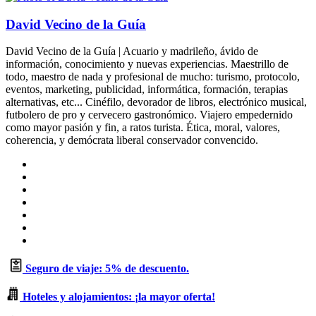
David Vecino de la Guía
David Vecino de la Guía | Acuario y madrileño, ávido de
información, conocimiento y nuevas experiencias. Maestrillo de
todo, maestro de nada y profesional de mucho: turismo, protocolo,
eventos, marketing, publicidad, informática, formación, terapias
alternativas, etc... Cinéfilo, devorador de libros, electrónico musical,
futbolero de pro y cervecero gastronómico. Viajero empedernido
como mayor pasión y fin, a ratos turista. Ética, moral, valores,
coherencia, y demócrata liberal conservador convencido.
Sitio
web
Facebook
X
LinkedIn
Flickr
YouTube
Instagram
Seguro de viaje: 5% de descuento.
Hoteles y alojamientos: ¡la mayor oferta!