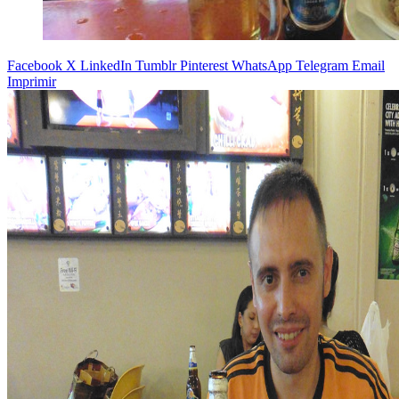
Facebook
X
LinkedIn
Tumblr
Pinterest
WhatsApp
Telegram
Email
Imprimir