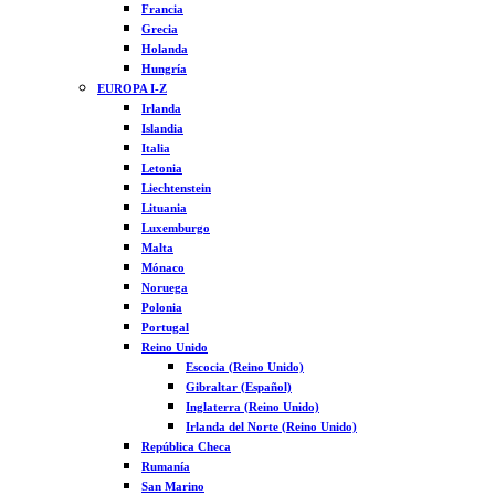
Francia
Grecia
Holanda
Hungría
EUROPA I-Z
Irlanda
Islandia
Italia
Letonia
Liechtenstein
Lituania
Luxemburgo
Malta
Mónaco
Noruega
Polonia
Portugal
Reino Unido
Escocia (Reino Unido)
Gibraltar (Español)
Inglaterra (Reino Unido)
Irlanda del Norte (Reino Unido)
República Checa
Rumanía
San Marino