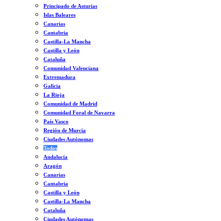
Principado de Asturias
Islas Baleares
Canarias
Cantabria
Castilla-La Mancha
Castilla y León
Cataluña
Comunidad Valenciana
Extremadura
Galicia
La Rioja
Comunidad de Madrid
Comunidad Foral de Navarra
País Vasco
Región de Murcia
Ciudades Autónomas
Todos
Andalucía
Aragón
Canarias
Cantabria
Castilla y León
Castilla-La Mancha
Cataluña
Ciudades Autónomas