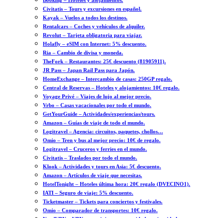
Booking – Hoteles y alojamientos.
Civitatis – Tours y excursiones en español.
Kayak – Vuelos a todos los destinos.
Rentalcars – Coches y vehículos de alquiler.
Revolut – Tarjeta obligatoria para viajar.
Holafly – eSIM con Internet: 5% descuento.
Ria – Cambio de divisa y moneda.
TheFork – Restaurantes: 25€ descuento (81905911).
JR Pass – Japan Rail Pass para Japón.
HomeExchange – Intercambio de casas: 250GP regalo.
Central de Reservas – Hoteles y alojamientos: 10€ regalo.
Voyage Privé – Viajes de lujo al mejor precio.
Vrbo – Casas vacacionales por todo el mundo.
GetYourGuide – Actividades/experiencias/tours.
Amazon – Guías de viaje de todo el mundo.
Logitravel – Agencia: circuitos, paquetes, chollos…
Omio – Tren y bus al mejor precio: 10€ de regalo.
Logitravel – Cruceros y ferries en el mundo.
Civitatis – Traslados por todo el mundo.
Klook – Actividades y tours en Asia: 5€ descuento.
Amazon – Artículos de viaje que necesitas.
HotelTonight – Hoteles última hora: 20€ regalo (DVECINO1).
IATI – Seguro de viaje: 5% descuento.
Ticketmaster – Tickets para conciertos y festivales.
Omio – Comparador de transportes: 10€ regalo.