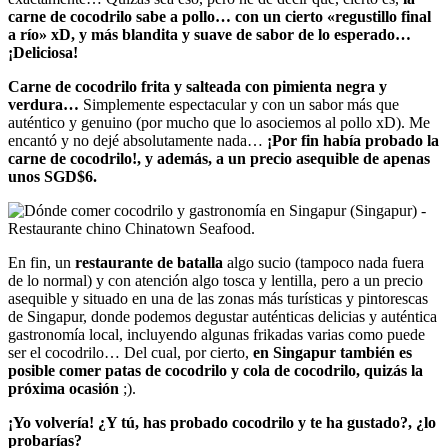
carne de cocodrilo sabe a pollo… con un cierto «regustillo final
a río» xD, y más blandita y suave de sabor de lo esperado…
¡Deliciosa!
Carne de cocodrilo frita y salteada con pimienta negra y
verdura…
Simplemente espectacular y con un sabor más que
auténtico y genuino (por mucho que lo asociemos al pollo xD). Me
encantó y no dejé absolutamente nada…
¡Por fin había probado la
carne de cocodrilo!, y además, a un precio asequible de apenas
unos SGD$6.
En fin, un
restaurante de batalla
algo sucio (tampoco nada fuera
de lo normal) y con atención algo tosca y lentilla, pero a un precio
asequible y situado en una de las zonas más turísticas y pintorescas
de Singapur, donde podemos degustar auténticas delicias y auténtica
gastronomía local, incluyendo algunas frikadas varias como puede
ser el cocodrilo… Del cual, por cierto,
en Singapur también es
posible comer patas de cocodrilo y cola de cocodrilo, quizás la
próxima ocasión
;).
¡Yo volvería! ¿Y tú, has probado cocodrilo y te ha gustado?, ¿lo
probarías?