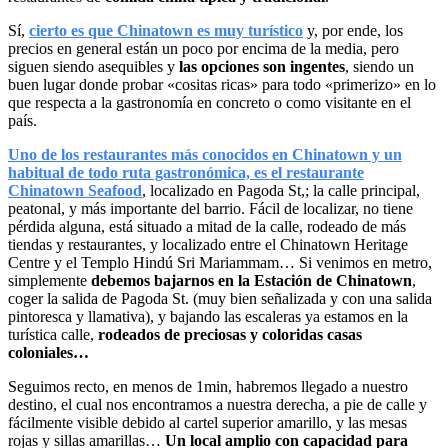
Sí,
cierto es que Chinatown es muy turístico
y, por ende, los
precios en general están un poco por encima de la media, pero
siguen siendo asequibles y
las opciones son ingentes
, siendo un
buen lugar donde probar «cositas ricas» para todo «primerizo» en lo
que respecta a la gastronomía en concreto o como visitante en el
país.
Uno de los restaurantes más conocidos en Chinatown y un
habitual de todo ruta gastronómica, es el restaurante
Chinatown Seafood
, localizado en Pagoda St,; la calle principal,
peatonal, y más importante del barrio. Fácil de localizar, no tiene
pérdida alguna, está situado a mitad de la calle, rodeado de más
tiendas y restaurantes, y localizado entre el Chinatown Heritage
Centre y el Templo Hindú Sri Mariammam… Si venimos en metro,
simplemente
debemos bajarnos en la Estación de Chinatown
,
coger la salida de Pagoda St. (muy bien señalizada y con una salida
pintoresca y llamativa), y bajando las escaleras ya estamos en la
turística calle,
rodeados de preciosas y coloridas casas
coloniales…
Seguimos recto, en menos de 1min, habremos llegado a nuestro
destino, el cual nos encontramos a nuestra derecha, a pie de calle y
fácilmente visible debido al cartel superior amarillo, y las mesas
rojas y sillas amarillas…
Un local amplio con capacidad para