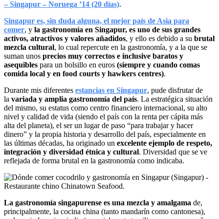
– Singapur – Noruega ’14 (20 días)
.
Singapur es, sin duda alguna, el mejor país de Asia para
comer
, y
la gastronomía en Singapur, es uno de sus grandes
activos, atractivos y valores añadidos
, y ello es debido a su
brutal
mezcla cultural
, lo cual repercute en la gastronomía, y a la que se
suman unos
precios muy correctos e inclusive baratos y
asequibles
para un bolsillo en euros
(siempre y cuando comas
comida local y en food courts y hawkers centres)
.
Durante mis diferentes
estancias en Singapur
, pude disfrutar de
la
variada y amplia gastronomía del país
. La estratégica situación
del mismo, su estatus como centro financiero internacional, su alto
nivel y calidad de vida (siendo el país con la renta per cápita más
alta del planeta), el ser un lugar de paso “para trabajar y hacer
dinero” y la propia historia y desarrollo del país, especialmente en
las últimas décadas, ha originado un
excelente ejemplo de respeto,
integración y diversidad étnica y cultural
. Diversidad que se ve
reflejada de forma brutal en la gastronomía como indicaba.
La gastronomía singapurense es una mezcla y amalgama
de,
principalmente, la cocina china (tanto mandarín como cantonesa),