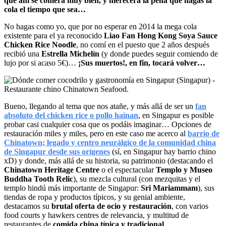
que ahí se comerá muy bien, y merecerá la pena que hagas la
cola el tiempo que sea…
No hagas como yo, que por no esperar en 2014 la mega cola
existente para el ya reconocido
Liao Fan Hong Kong Soya Sauce
Chicken Rice Noodle
, no comí en el puesto que 2 años después
recibió una
Estrella Michelín
(y donde puedes seguir comiendo de
lujo por si acaso 5€)…
¡Sus muertos!, en fin, tocará volver…
Bueno, llegando al tema que nos atañe, y más allá de ser un
fan
absoluto del chicken rice o pollo hainan
, en Singapur es posible
probar casi cualquier cosa que os podáis imaginar… Opciones de
restauración miles y miles, pero en este caso me acerco al
barrio de
Chinatown; legado y centro neurálgico de la comunidad china
de Singapur desde sus orígenes
(sí, en Singapur hay barrio chino
xD) y donde, más allá de su historia, su patrimonio (destacando el
Chinatown Heritage Centre
o el espectacular
Templo y Museo
Buddha Tooth Relic
), su mezcla cultural (con mezquitas y el
templo hindú más importante de Singapur:
Sri Mariammam
), sus
tiendas de ropa y productos típicos, y su genial ambiente,
destacamos su
brutal oferta de ocio y restauración
, con varios
food courts y hawkers centres de relevancia, y multitud de
restaurantes de
comida china típica y tradicional
.