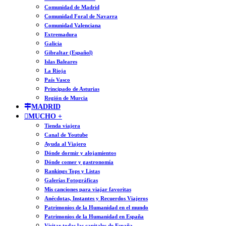
Comunidad de Madrid
Comunidad Foral de Navarra
Comunidad Valenciana
Extremadura
Galicia
Gibraltar (Español)
Islas Baleares
La Rioja
País Vasco
Principado de Asturias
Región de Murcia
MADRID
MUCHO +
Tienda viajera
Canal de Youtube
Ayuda al Viajero
Dónde dormir y alojamientos
Dónde comer y gastronomía
Rankings Tops y Listas
Galerías Fotográficas
Mis canciones para viajar favoritas
Anécdotas, Instantes y Recuerdos Viajeros
Patrimonios de la Humanidad en el mundo
Patrimonios de la Humanidad en España
Visitar todas las capitales de España