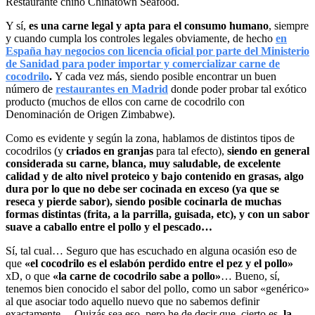
Y sí,
es una carne legal y apta para el consumo humano
, siempre
y cuando cumpla los controles legales obviamente, de hecho
en
España hay negocios con licencia oficial por parte del Ministerio
de Sanidad para poder importar y comercializar carne de
cocodrilo
.
Y cada vez más, siendo posible encontrar un buen
número de
restaurantes en Madrid
donde poder probar tal exótico
producto (muchos de ellos con carne de cocodrilo con
Denominación de Origen Zimbabwe).
Como es evidente y según la zona, hablamos de distintos tipos de
cocodrilos (y
criados en granjas
para tal efecto),
siendo en general
considerada su carne, blanca, muy saludable, de excelente
calidad y de alto nivel proteico y bajo contenido en grasas, algo
dura por lo que no debe ser cocinada en exceso (ya que se
reseca y pierde sabor), siendo posible cocinarla de muchas
formas distintas (frita, a la parrilla, guisada, etc), y con un sabor
suave a caballo entre el pollo y el pescado…
Sí, tal cual… Seguro que has escuchado en alguna ocasión eso de
que
«el cocodrilo es el eslabón perdido entre el pez y el pollo»
xD, o que
«la carne de cocodrilo sabe a pollo»
… Bueno, sí,
tenemos bien conocido el sabor del pollo, como un sabor «genérico»
al que asociar todo aquello nuevo que no sabemos definir
exactamente… Quizás sea eso, pero he de decir que, cierto es,
la