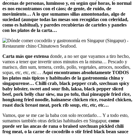
decenas de personas, luminoso y, en según qué horas, lo normal
es nos encontramos con el cáos; de gente, de ruido, de
movimiento… A lo que sumamos sillas amontonadas, algo de
suciedad (aunque todas las mesas son recogidas con celeridad,
como es habitual), y paredes recubiertas de carteles y paneles
con los platos de la carta…
Carta más que extensa
donde, a no ser que vayamos a tiro hecho,
vamos a tener que invertir unos minutos en la misma… Pescado y
marisco, dim sum, ternera, cerdo, pollo, vegetales, arroces, noodles,
sopas, etc, etc, etc…
Aquí encontramos absolutamente TODOS
los platos más típicos y habituales de la gastronomía china y
singapurense… Chilli crab, black pepper crab, szechuan spicy
baby lobster, sweet and sour fish, laksa, black pepper sliced
beef, pork belly char siew, ma po tofu, thai pineapple fried rice,
hongkong fried noodle, hainanese chicken rice, roasted chicken,
roast duck breast meat, pork rib soup, etc, etc, etc…
Vamos, que se me cae la baba con solo recordarlo… Y a todo esto,
sumamos también otras delicias habituales en Singapur,
como
puede ser las ancas de rana o braised szechuan pickled chili
frog meat, o la carne de cocodrilo o stir fried black bean sauce