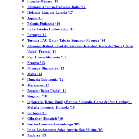
Francia-Mónaco ’18
Alemania-Croacia-Eslovenia-Italia ’17
Holanda-Lituania-Letonia ’17
Japón ’16
Polonia-Finlandia ’16
Italia-Estados Unidos-Suiza ’15
Portugal ’14
Turquía-EAU-Qatar-Taiwán-Singapur-Noruega ’14
Alemania-Italia-Ciudad del Vaticano-Irlanda-Irlanda del Norte (Reino
Unido)-Francia ’14
Rep. Checa-Alemania ’13
Francia ’13
Noruega-Dinamarca ’13
Malta ’13
Hungría-Eslovaquia ’12
Marruecos ’12
Escocia (Reino Unido) ’11
Singapur ’10
Inglaterra (Reino Unido)-Estonia-Finlandia-Corea del Sur-Camboya-
Malasia-Indonesia-Holanda ’10
Portugal ’10
Gibraltar (Español) ’10
Suecia-Alemania-Luxemburgo ’09
Italia-Liechtenstein-Suiza-Austria-San Marino ’09
Andorra ’09