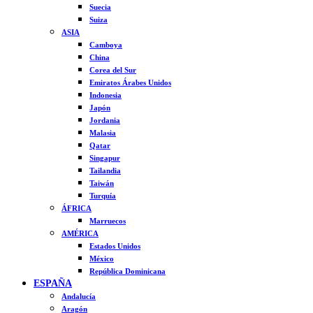
Suecia
Suiza
ASIA
Camboya
China
Corea del Sur
Emiratos Árabes Unidos
Indonesia
Japón
Jordania
Malasia
Qatar
Singapur
Tailandia
Taiwán
Turquía
ÁFRICA
Marruecos
AMÉRICA
Estados Unidos
México
República Dominicana
ESPAÑA
Andalucía
Aragón