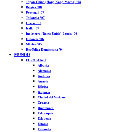
Japón-China (Hong Kong-Macao) ’08
Bélgica ’08
Portugal ’07
Tailandia ’07
Grecia ’07
Italia ’07
Inglaterra (Reino Unido)-Japón ’06
Holanda ’06
México ’05
República Dominicana ’04
MUNDO
EUROPA A-H
Albania
Alemania
Andorra
Austria
Bélgica
Bulgaria
Ciudad del Vaticano
Croacia
Dinamarca
Eslovaquia
Eslovenia
Estonia
Finlandia