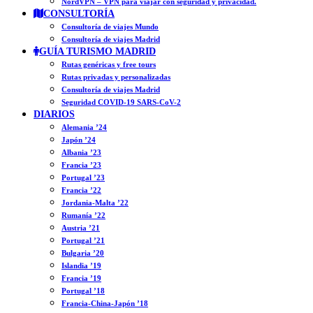
NordVPN – VPN para viajar con seguridad y privacidad.
CONSULTORÍA
Consultoría de viajes Mundo
Consultoría de viajes Madrid
GUÍA TURISMO MADRID
Rutas genéricas y free tours
Rutas privadas y personalizadas
Consultoría de viajes Madrid
Seguridad COVID-19 SARS-CoV-2
DIARIOS
Alemania ’24
Japón ’24
Albania ’23
Francia ’23
Portugal ’23
Francia ’22
Jordania-Malta ’22
Rumanía ’22
Austria ’21
Portugal ’21
Bulgaria ’20
Islandia ’19
Francia ’19
Portugal ’18
Francia-China-Japón ’18