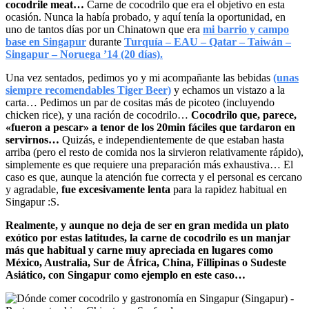
cocodrile meat…
Carne de cocodrilo que era el objetivo en esta
ocasión. Nunca la había probado, y aquí tenía la oportunidad, en
uno de tantos días por un Chinatown que era
mi barrio y campo
base en Singapur
durante
Turquía – EAU – Qatar – Taiwán –
Singapur – Noruega ’14 (20 días).
Una vez sentados, pedimos yo y mi acompañante las bebidas
(unas
siempre recomendables Tiger Beer)
y echamos un vistazo a la
carta… Pedimos un par de cositas más de picoteo (incluyendo
chicken rice), y una ración de cocodrilo…
Cocodrilo que, parece,
«fueron a pescar» a tenor de los 20min fáciles que tardaron en
servirnos…
Quizás, e independientemente de que estaban hasta
arriba (pero el resto de comida nos la sirvieron relativamente rápido),
simplemente es que requiere una preparación más exhaustiva… El
caso es que, aunque la atención fue correcta y el personal es cercano
y agradable,
fue excesivamente lenta
para la rapidez habitual en
Singapur :S.
Realmente, y aunque no deja de ser en gran medida un plato
exótico por estas latitudes, la carne de cocodrilo es un manjar
más que habitual y carne muy apreciada en lugares como
México, Australia, Sur de África, China, Fillipinas o Sudeste
Asiático, con Singapur como ejemplo en este caso…