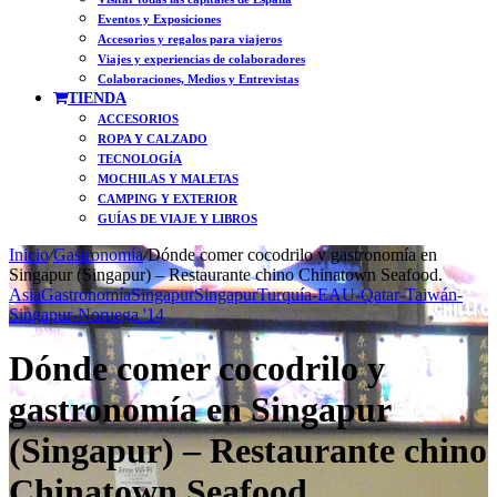
Eventos y Exposiciones
Accesorios y regalos para viajeros
Viajes y experiencias de colaboradores
Colaboraciones, Medios y Entrevistas
TIENDA
ACCESORIOS
ROPA Y CALZADO
TECNOLOGÍA
MOCHILAS Y MALETAS
CAMPING Y EXTERIOR
GUÍAS DE VIAJE Y LIBROS
Inicio
/
Gastronomía
/
Dónde comer cocodrilo y gastronomía en
Singapur (Singapur) – Restaurante chino Chinatown Seafood.
Asia
Gastronomía
Singapur
Singapur
Turquía-EAU-Qatar-Taiwán-
Singapur-Noruega '14
Dónde comer cocodrilo y
gastronomía en Singapur
(Singapur) – Restaurante chino
Chinatown Seafood.