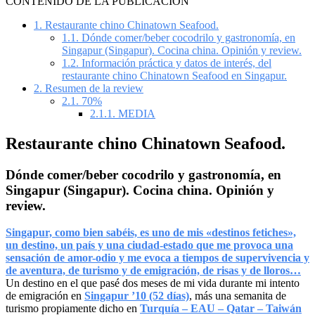
CONTENIDO DE LA PUBLICACIÓN
1.
Restaurante chino Chinatown Seafood.
1.1.
Dónde comer/beber cocodrilo y gastronomía, en
Singapur (Singapur). Cocina china. Opinión y review.
1.2.
Información práctica y datos de interés, del
restaurante chino Chinatown Seafood en Singapur.
2.
Resumen de la review
2.1.
70%
2.1.1.
MEDIA
Restaurante chino Chinatown Seafood.
Dónde comer/beber cocodrilo y gastronomía, en
Singapur (Singapur). Cocina china. Opinión y
review.
Singapur, como bien sabéis, es uno de mis «destinos fetiches»,
un destino, un país y una ciudad-estado que me provoca una
sensación de amor-odio y me evoca a tiempos de supervivencia y
de aventura, de turismo y de emigración, de risas y de lloros…
Un destino en el que pasé dos meses de mi vida durante mi intento
de emigración en
Singapur ’10 (52 días)
, más una semanita de
turismo propiamente dicho en
Turquía – EAU – Qatar – Taiwán