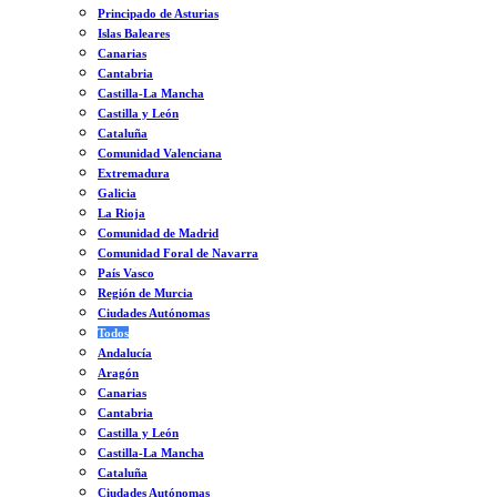
Principado de Asturias
Islas Baleares
Canarias
Cantabria
Castilla-La Mancha
Castilla y León
Cataluña
Comunidad Valenciana
Extremadura
Galicia
La Rioja
Comunidad de Madrid
Comunidad Foral de Navarra
País Vasco
Región de Murcia
Ciudades Autónomas
Todos
Andalucía
Aragón
Canarias
Cantabria
Castilla y León
Castilla-La Mancha
Cataluña
Ciudades Autónomas