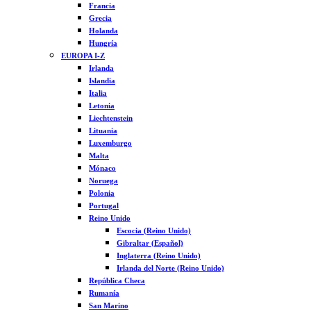
Francia
Grecia
Holanda
Hungría
EUROPA I-Z
Irlanda
Islandia
Italia
Letonia
Liechtenstein
Lituania
Luxemburgo
Malta
Mónaco
Noruega
Polonia
Portugal
Reino Unido
Escocia (Reino Unido)
Gibraltar (Español)
Inglaterra (Reino Unido)
Irlanda del Norte (Reino Unido)
República Checa
Rumanía
San Marino