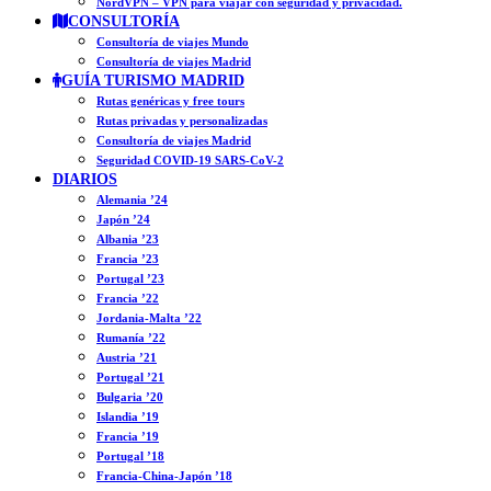
NordVPN – VPN para viajar con seguridad y privacidad.
CONSULTORÍA
Consultoría de viajes Mundo
Consultoría de viajes Madrid
GUÍA TURISMO MADRID
Rutas genéricas y free tours
Rutas privadas y personalizadas
Consultoría de viajes Madrid
Seguridad COVID-19 SARS-CoV-2
DIARIOS
Alemania ’24
Japón ’24
Albania ’23
Francia ’23
Portugal ’23
Francia ’22
Jordania-Malta ’22
Rumanía ’22
Austria ’21
Portugal ’21
Bulgaria ’20
Islandia ’19
Francia ’19
Portugal ’18
Francia-China-Japón ’18