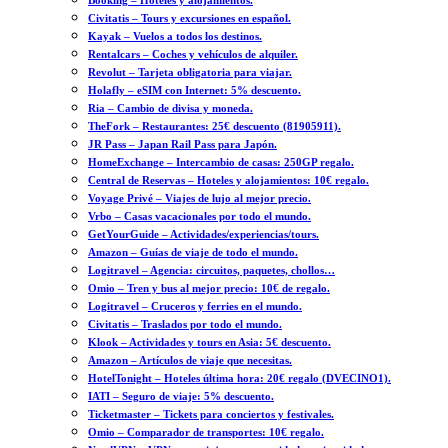
Booking – Hoteles y alojamientos.
Civitatis – Tours y excursiones en español.
Kayak – Vuelos a todos los destinos.
Rentalcars – Coches y vehículos de alquiler.
Revolut – Tarjeta obligatoria para viajar.
Holafly – eSIM con Internet: 5% descuento.
Ria – Cambio de divisa y moneda.
TheFork – Restaurantes: 25€ descuento (81905911).
JR Pass – Japan Rail Pass para Japón.
HomeExchange – Intercambio de casas: 250GP regalo.
Central de Reservas – Hoteles y alojamientos: 10€ regalo.
Voyage Privé – Viajes de lujo al mejor precio.
Vrbo – Casas vacacionales por todo el mundo.
GetYourGuide – Actividades/experiencias/tours.
Amazon – Guías de viaje de todo el mundo.
Logitravel – Agencia: circuitos, paquetes, chollos…
Omio – Tren y bus al mejor precio: 10€ de regalo.
Logitravel – Cruceros y ferries en el mundo.
Civitatis – Traslados por todo el mundo.
Klook – Actividades y tours en Asia: 5€ descuento.
Amazon – Artículos de viaje que necesitas.
HotelTonight – Hoteles última hora: 20€ regalo (DVECINO1).
IATI – Seguro de viaje: 5% descuento.
Ticketmaster – Tickets para conciertos y festivales.
Omio – Comparador de transportes: 10€ regalo.