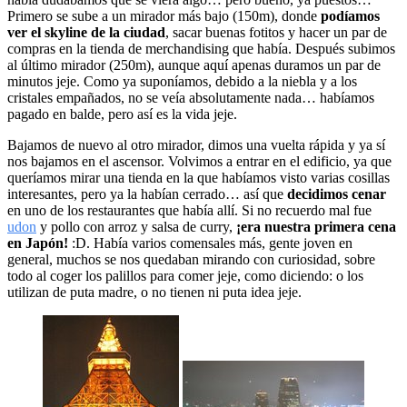
Primero se sube a un mirador más bajo (150m), donde
podíamos
ver el skyline de la ciudad
, sacar buenas fotitos y hacer un par de
compras en la tienda de merchandising que había. Después subimos
al último mirador (250m), aunque aquí apenas duramos un par de
minutos jeje. Como ya suponíamos, debido a la niebla y a los
cristales empañados, no se veía absolutamente nada… habíamos
pagado en balde, pero así es la vida jeje.
Bajamos de nuevo al otro mirador, dimos una vuelta rápida y ya sí
nos bajamos en el ascensor. Volvimos a entrar en el edificio, ya que
queríamos mirar una tienda en la que habíamos visto varias cosillas
interesantes, pero ya la habían cerrado… así que
decidimos cenar
en uno de los restaurantes que había allí. Si no recuerdo mal fue
udon
y pollo con arroz y salsa de curry,
¡era nuestra primera cena
en Japón!
:D. Había varios comensales más, gente joven en
general, muchos se nos quedaban mirando con curiosidad, sobre
todo al coger los palillos para comer jeje, como diciendo: o los
utilizan de puta madre, o no tienen ni puta idea jeje.