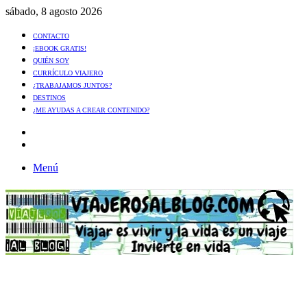
sábado, 8 agosto 2026
CONTACTO
¡EBOOK GRATIS!
QUIÉN SOY
CURRÍCULO VIAJERO
¿TRABAJAMOS JUNTOS?
DESTINOS
¿ME AYUDAS A CREAR CONTENIDO?
Artículo
al
Buscar
azar
Menú