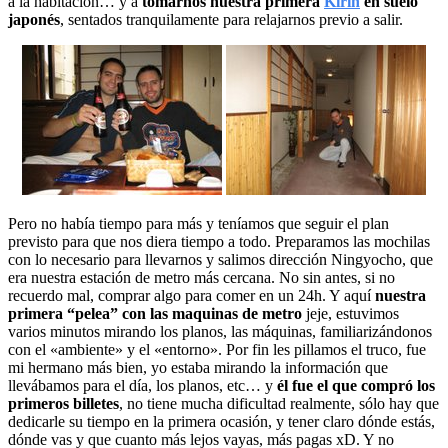
a la habitación… y a
tomarnos nuestra primera
Kirin
en suelo
japonés
, sentados tranquilamente para relajarnos previo a salir.
Pero no había tiempo para más y teníamos que seguir el plan
previsto para que nos diera tiempo a todo. Preparamos las mochilas
con lo necesario para llevarnos y salimos dirección Ningyocho, que
era nuestra estación de metro más cercana. No sin antes, si no
recuerdo mal, comprar algo para comer en un 24h. Y aquí
nuestra
primera “pelea” con las maquinas de metro
jeje, estuvimos
varios minutos mirando los planos, las máquinas, familiarizándonos
con el «ambiente» y el «entorno». Por fin les pillamos el truco, fue
mi hermano más bien, yo estaba mirando la información que
llevábamos para el día, los planos, etc… y
él fue el que compró los
primeros billetes
, no tiene mucha dificultad realmente, sólo hay que
dedicarle su tiempo en la primera ocasión, y tener claro dónde estás,
dónde vas y que cuanto más lejos vayas, más pagas xD. Y no