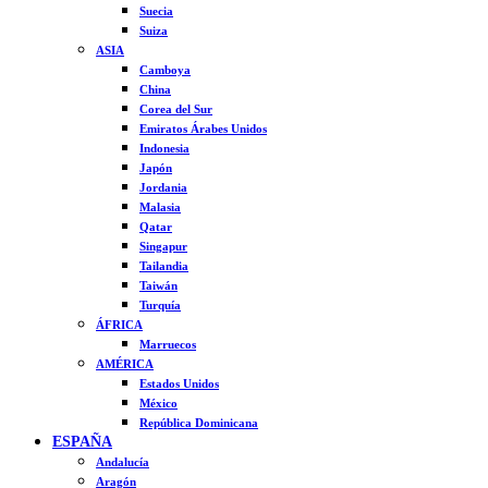
Suecia
Suiza
ASIA
Camboya
China
Corea del Sur
Emiratos Árabes Unidos
Indonesia
Japón
Jordania
Malasia
Qatar
Singapur
Tailandia
Taiwán
Turquía
ÁFRICA
Marruecos
AMÉRICA
Estados Unidos
México
República Dominicana
ESPAÑA
Andalucía
Aragón