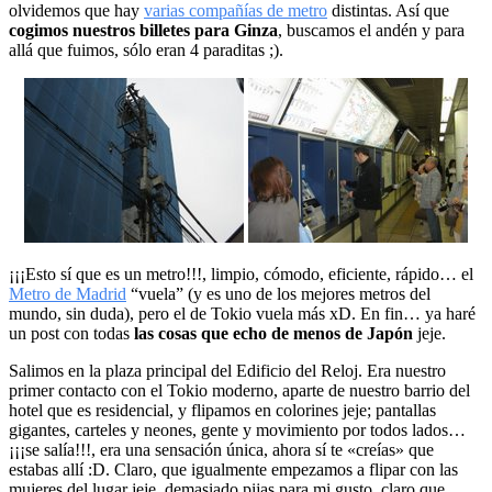
olvidemos que hay
varias compañías de metro
distintas. Así que
cogimos nuestros billetes para Ginza
, buscamos el andén y para
allá que fuimos, sólo eran 4 paraditas ;).
¡¡¡Esto sí que es un metro!!!, limpio, cómodo, eficiente, rápido… el
Metro de Madrid
“vuela” (y es uno de los mejores metros del
mundo, sin duda), pero el de Tokio vuela más xD. En fin… ya haré
un post con todas
las cosas que echo de menos de Japón
jeje.
Salimos en la plaza principal del Edificio del Reloj. Era nuestro
primer contacto con el Tokio moderno, aparte de nuestro barrio del
hotel que es residencial, y flipamos en colorines jeje; pantallas
gigantes, carteles y neones, gente y movimiento por todos lados…
¡¡¡se salía!!!, era una sensación única, ahora sí te «creías» que
estabas allí :D. Claro, que igualmente empezamos a flipar con las
mujeres del lugar jeje, demasiado pijas para mi gusto, claro que