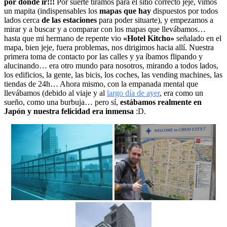
por dónde ir!!!
Por suerte tiramos para el sitio correcto jeje, vimos
un mapita (indispensables los
mapas que hay
dispuestos por todos
lados cerca
de las estaciones
para poder situarte), y empezamos a
mirar y a buscar y a comparar con los mapas que llevábamos…
hasta que mi hermano de repente vio
«Hotel Kitcho»
señalado en el
mapa, bien jeje, fuera problemas, nos dirigimos hacia allí. Nuestra
primera toma de contacto por las calles y ya íbamos flipando y
alucinando… era otro mundo para nosotros, mirando a todos lados,
los edificios, la gente, las bicis, los coches, las vending machines, las
tiendas de 24h… Ahora mismo, con la empanada mental que
llevábamos (debido al viaje y al
largo día de ayer
, era como un
sueño, como una burbuja… pero sí,
estábamos realmente en
Japón y nuestra felicidad era inmensa
:D.