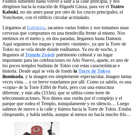
Fuimos subiendo hasta volver a salir a la calle principal, y nos
dirigimos hacia la estación de Higashi Ginza, para ver el
Teatro
Kabuki
, no sin antes pasar por otro de los cruces principales; el
Yonchome, con el edificio circular acristalado.
Llegamos al
Kabukiza
, sacamos varias fotitos y nos tomamos unas
cervezas que compramos en una tiendecilla frente al mismo. Nos
metimos en el metro y, en dos paradas, llegamos hasta Daimon.
Aquí seguimos los mapas y nuestro «instinto», ya que la Torre de
Tokio no se veía desde donde estábamos. Ya era de noche, y
llegamos al
Templo Zojoji
: patrimonio cultural y un lugar
importante para las celebraciones en Año Nuevo, aparte, es uno de
los pocos templos budistas de Tokio con estas características e
historia. Desde aquí se veía de fondo
la
Torre de Tokyo
iluminada
, y la imagen era simplemente espectacular, imagen tantas
veces vista… y en breve estaríamos por allí. Como ya sabéis, es una
«copia» de la Torre Eiffel de París, pero con una estructura
diferente, y más alta (333m), que se utiliza como torre de
telecomunicaciones. Nos dimos una vuelta por el complejo y el
parque que rodea el Templo, tranquilamente y en silencio… Luego
salimos de nuevo a la calle y fuimos hacia la Torre de Tokio. Estaba
chispeando, y había niebla, aunque al menos no hacía mucho frío…