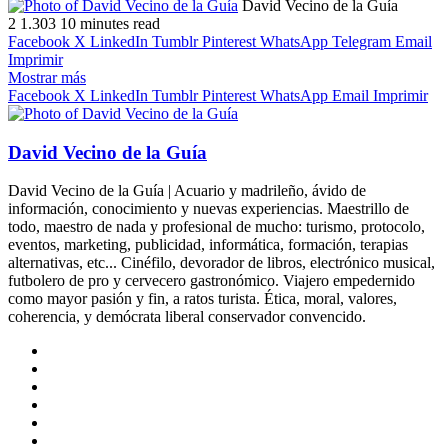
Follow
Send
David Vecino de la Guía
on
an
2
1.303
10 minutes read
X
email
Facebook
X
LinkedIn
Tumblr
Pinterest
WhatsApp
Telegram
Email
Imprimir
Mostrar más
Facebook
X
LinkedIn
Tumblr
Pinterest
WhatsApp
Email
Imprimir
David Vecino de la Guía
David Vecino de la Guía | Acuario y madrileño, ávido de
información, conocimiento y nuevas experiencias. Maestrillo de
todo, maestro de nada y profesional de mucho: turismo, protocolo,
eventos, marketing, publicidad, informática, formación, terapias
alternativas, etc... Cinéfilo, devorador de libros, electrónico musical,
futbolero de pro y cervecero gastronómico. Viajero empedernido
como mayor pasión y fin, a ratos turista. Ética, moral, valores,
coherencia, y demócrata liberal conservador convencido.
Sitio
web
Facebook
X
LinkedIn
Flickr
YouTube