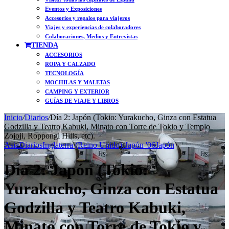
Eventos y Exposiciones
Accesorios y regalos para viajeros
Viajes y experiencias de colaboradores
Colaboraciones, Medios y Entrevistas
TIENDA
ACCESORIOS
ROPA Y CALZADO
TECNOLOGÍA
MOCHILAS Y MALETAS
CAMPING Y EXTERIOR
GUÍAS DE VIAJE Y LIBROS
Inicio
/
Diarios
/
Día 2: Japón (Tokio: Yurakucho, Ginza con Estatua
Godzilla y Teatro Kabuki, Minato con Torre de Tokio y Templo
Zojoji, Roppongi Hills, etc).
Asia
Diarios
Inglaterra (Reino Unido)-Japón '06
Japón
Día 2: Japón (Tokio:
Yurakucho, Ginza con Estatua
Godzilla y Teatro Kabuki,
Minato con Torre de Tokio y