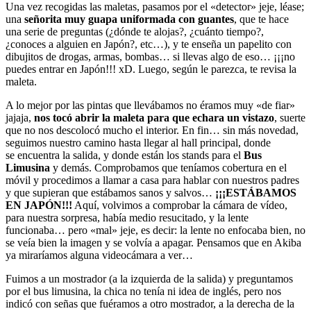
Una vez recogidas las maletas, pasamos por el «detector» jeje, léase;
una
señorita muy guapa uniformada con guantes
, que te hace
una serie de preguntas (¿dónde te alojas?, ¿cuánto tiempo?,
¿conoces a alguien en Japón?, etc…), y te enseña un papelito con
dibujitos de drogas, armas, bombas… si llevas algo de eso… ¡¡¡no
puedes entrar en Japón!!! xD. Luego, según le parezca, te revisa la
maleta.
A lo mejor por las pintas que llevábamos no éramos muy «de fiar»
jajaja,
nos tocó abrir la maleta para que echara un vistazo
, suerte
que no nos descolocó mucho el interior. En fin… sin más novedad,
seguimos nuestro camino hasta llegar al hall principal, donde
se encuentra la salida, y donde están los stands para el
Bus
Limusina
y demás. Comprobamos que teníamos cobertura en el
móvil y procedimos a llamar a casa para hablar con nuestros padres
y que supieran que estábamos sanos y salvos…
¡¡¡ESTÁBAMOS
EN JAPÓN!!!
Aquí, volvimos a comprobar la cámara de vídeo,
para nuestra sorpresa, había medio resucitado, y la lente
funcionaba… pero «mal» jeje, es decir: la lente no enfocaba bien, no
se veía bien la imagen y se volvía a apagar. Pensamos que en Akiba
ya miraríamos alguna videocámara a ver…
Fuimos a un mostrador (a la izquierda de la salida) y preguntamos
por el bus limusina, la chica no tenía ni idea de inglés, pero nos
indicó con señas que fuéramos a otro mostrador, a la derecha de la