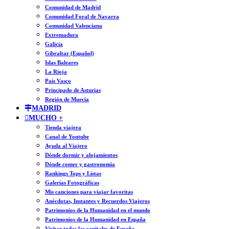
Comunidad de Madrid
Comunidad Foral de Navarra
Comunidad Valenciana
Extremadura
Galicia
Gibraltar (Español)
Islas Baleares
La Rioja
País Vasco
Principado de Asturias
Región de Murcia
MADRID
MUCHO +
Tienda viajera
Canal de Youtube
Ayuda al Viajero
Dónde dormir y alojamientos
Dónde comer y gastronomía
Rankings Tops y Listas
Galerías Fotográficas
Mis canciones para viajar favoritas
Anécdotas, Instantes y Recuerdos Viajeros
Patrimonios de la Humanidad en el mundo
Patrimonios de la Humanidad en España
Visitar todas las capitales de España