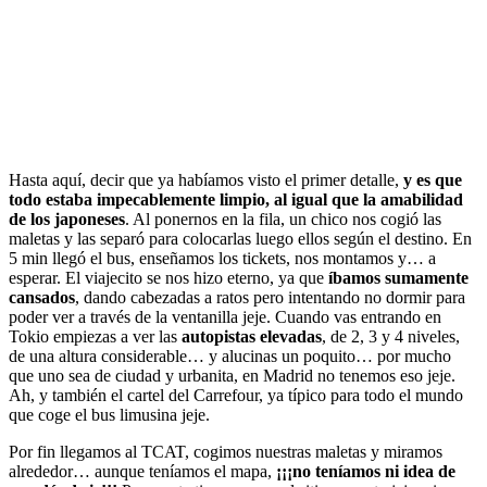
Hasta aquí, decir que ya habíamos visto el primer detalle,
y es que
todo estaba impecablemente limpio, al igual que la amabilidad
de los japoneses
. Al ponernos en la fila, un chico nos cogió las
maletas y las separó para colocarlas luego ellos según el destino. En
5 min llegó el bus, enseñamos los tickets, nos montamos y… a
esperar. El viajecito se nos hizo eterno, ya que
íbamos sumamente
cansados
, dando cabezadas a ratos pero intentando no dormir para
poder ver a través de la ventanilla jeje. Cuando vas entrando en
Tokio empiezas a ver las
autopistas elevadas
, de 2, 3 y 4 niveles,
de una altura considerable… y alucinas un poquito… por mucho
que uno sea de ciudad y urbanita, en Madrid no tenemos eso jeje.
Ah, y también el cartel del Carrefour, ya típico para todo el mundo
que coge el bus limusina jeje.
Por fin llegamos al TCAT, cogimos nuestras maletas y miramos
alrededor… aunque teníamos el mapa,
¡¡¡no teníamos ni idea de