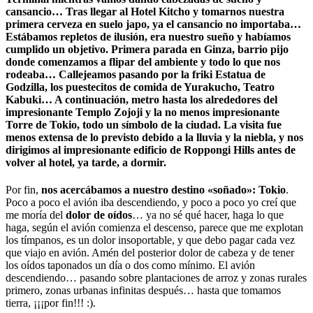
cansancio… Tras llegar al Hotel Kitcho y tomarnos nuestra
primera cerveza en suelo japo, ya el cansancio no importaba…
Estábamos repletos de ilusión, era nuestro sueño y habíamos
cumplido un objetivo. Primera parada en Ginza, barrio pijo
donde comenzamos a flipar del ambiente y todo lo que nos
rodeaba… Callejeamos pasando por la friki Estatua de
Godzilla, los puestecitos de comida de Yurakucho, Teatro
Kabuki… A continuación, metro hasta los alrededores del
impresionante Templo Zojoji y la no menos impresionante
Torre de Tokio, todo un símbolo de la ciudad. La visita fue
menos extensa de lo previsto debido a la lluvia y la niebla, y nos
dirigimos al impresionante edificio de Roppongi Hills antes de
volver al hotel, ya tarde, a dormir.
Por fin,
nos acercábamos a nuestro destino «soñado»: Tokio
.
Poco a poco el avión iba descendiendo, y poco a poco yo creí que
me moría del
dolor de oídos
… ya no sé qué hacer, haga lo que
haga, según el avión comienza el descenso, parece que me explotan
los tímpanos, es un dolor insoportable, y que debo pagar cada vez
que viajo en avión. Amén del posterior dolor de cabeza y de tener
los oídos taponados un día o dos como mínimo. El avión
descendiendo… pasando sobre plantaciones de arroz y zonas rurales
primero, zonas urbanas infinitas después… hasta que tomamos
tierra, ¡¡¡por fin!!! :).