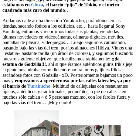
estábamos en
Ginza
, el barrio “pijo” de Tokio, y el metro
cuadrado más caro del mundo
…
Andamos calle arriba dirección Yurakucho, parándonos en las
tiendas, sacando fotitos a los edificios, etc… hasta llegar al Sony
Building, entramos y recorrimos todas sus plantas, viendo las
últimas novedades en videocámaras, cámaras digitales, móviles,
pantallas de plasma, videojuegos… Luego seguimos caminando,
pasando bajo las vías del tren, por los almacenes Hibiya. Vimos una
«estatua» bastante rarilla (un árbol de colores), y seguimos buscando
nuestro siguiente objetivo, que localizamos rápidamente:
¡¡¡la
estatua de Godzilla!!!
, ahí sí que éramos auténticos guiris frikis jeje,
la gente nos miraba como diciendo: «mira, unos gaijines frikis
sacándose fotos con Godzilla» xD. Posteriormente bajamos un poco
más y
empezamos a «perdernos» por las calles laterales, ya por
el barrio de
Yurakucho
. Multitud de callejuelas con restaurantes
típicos, auténticos y tradicionales, pequeñitos, a pie de calle… en
muchos sólo cabían 4 ó 5 personas máximo, con los faroles fuera y
bajo las vías del tren… ¡Muy chulo!