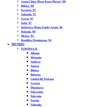
Japón-China (Hong Kong-Macao) ’08
Bélgica ’08
Portugal ’07
Tailandia ’07
Grecia ’07
Italia ’07
Inglaterra (Reino Unido)-Japón ’06
Holanda ’06
México ’05
República Dominicana ’04
MUNDO
EUROPA A-H
Albania
Alemania
Andorra
Austria
Bélgica
Bulgaria
Ciudad del Vaticano
Croacia
Dinamarca
Eslovaquia
Eslovenia
Estonia
Finlandia