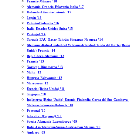
Francia-Mónaco ’18
Alemania-Croacia-Eslovenia-Italia ’17
Holanda-Lituania-Letonia ’17
Japón ’16
Polonia-Finlandia ’16
Italia-Estados Unidos-Suiza ’15
Portugal ’14
Turquía-EAU-Qatar-Taiwán-Singapur-Noruega ’14
Alemania-Italia-Ciudad del Vaticano-Irlanda-Irlanda del Norte (Reino
Unido)-Francia ’14
Rep. Checa-Alemania ’13
Francia ’13
Noruega-Dinamarca ’13
Malta ’13
Hungría-Eslovaquia ’12
Marruecos ’12
Escocia (Reino Unido) ’11
Singapur ’10
Inglaterra (Reino Unido)-Estonia-Finlandia-Corea del Sur-Camboya-
Malasia-Indonesia-Holanda ’10
Portugal ’10
Gibraltar (Español) ’10
Suecia-Alemania-Luxemburgo ’09
Italia-Liechtenstein-Suiza-Austria-San Marino ’09
Andorra ’09