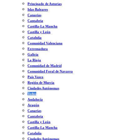
Principado de Asturias
Islas Baleares
Canarias
Cantabria
Castilla-La Mancha
Castilla y León
Cataluña
Comunidad Valenciana
Extremadura
Galicia
La Rioja
Comunidad de Madrid
Comunidad Foral de Navarra
País Vasco
Región de Murcia
Ciudades Autónomas
Todos
Andalucía
Aragón
Canarias
Cantabria
Castilla y León
Castilla-La Mancha
Cataluña
Ciudades Autónomas