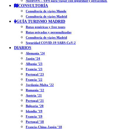
NordVPN – VPN para viajar con seguridad y privacidad.
CONSULTORÍA
Consultoría de viajes Mundo
Consultoría de viajes Madrid
GUÍA TURISMO MADRID
Rutas genéricas y free tours
Rutas privadas y personalizadas
Consultoría de viajes Madrid
Seguridad COVID-19 SARS-CoV-2
DIARIOS
Alemania ’24
Japón ’24
Albania ’23
Francia ’23
Portugal ’23
Francia ’22
Jordania-Malta ’22
Rumanía ’22
Austria ’21
Portugal ’21
Bulgaria ’20
Islandia ’19
Francia ’19
Portugal ’18
Francia-China-Japón ’18