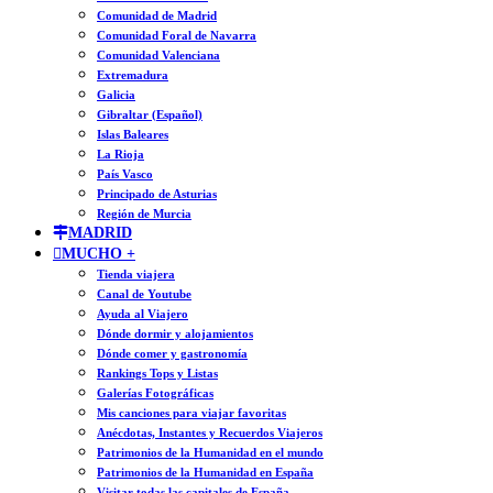
Comunidad de Madrid
Comunidad Foral de Navarra
Comunidad Valenciana
Extremadura
Galicia
Gibraltar (Español)
Islas Baleares
La Rioja
País Vasco
Principado de Asturias
Región de Murcia
MADRID
MUCHO +
Tienda viajera
Canal de Youtube
Ayuda al Viajero
Dónde dormir y alojamientos
Dónde comer y gastronomía
Rankings Tops y Listas
Galerías Fotográficas
Mis canciones para viajar favoritas
Anécdotas, Instantes y Recuerdos Viajeros
Patrimonios de la Humanidad en el mundo
Patrimonios de la Humanidad en España
Visitar todas las capitales de España