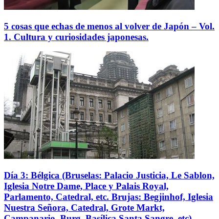
5 cosas que echas de menos al volver de Japón – Vol.
1. Cultura y curiosidades japonesas.
Día 3: Bélgica (Bruselas: Palacio Justicia, Le Sablon,
Iglesia Notre Dame, Place y Palais Royal,
Parlamento, Catedral, etc. Brujas: Begjinhof, Iglesia
Nuestra Señora, Catedral, Grote Markt,
Campanario, Burg, Basílica Santa Sangre, etc).