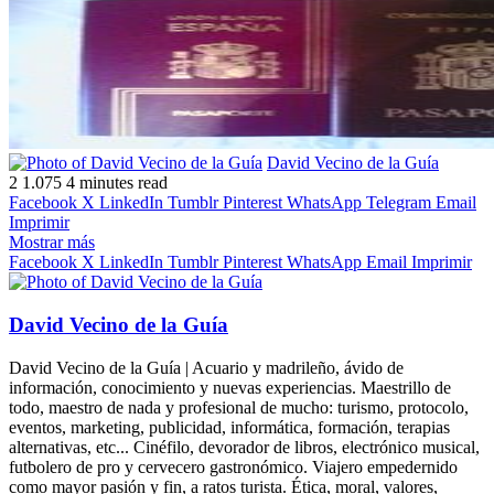
Follow
Send
David Vecino de la Guía
on
an
2
1.075
4 minutes read
X
email
Facebook
X
LinkedIn
Tumblr
Pinterest
WhatsApp
Telegram
Email
Imprimir
Mostrar más
Facebook
X
LinkedIn
Tumblr
Pinterest
WhatsApp
Email
Imprimir
David Vecino de la Guía
David Vecino de la Guía | Acuario y madrileño, ávido de
información, conocimiento y nuevas experiencias. Maestrillo de
todo, maestro de nada y profesional de mucho: turismo, protocolo,
eventos, marketing, publicidad, informática, formación, terapias
alternativas, etc... Cinéfilo, devorador de libros, electrónico musical,
futbolero de pro y cervecero gastronómico. Viajero empedernido
como mayor pasión y fin, a ratos turista. Ética, moral, valores,