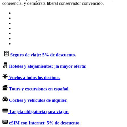
coherencia, y demócrata liberal conservador convencido.
Sitio
web
Facebook
X
LinkedIn
Flickr
YouTube
Instagram
Seguro de viaje: 5% de descuento.
Hoteles y alojamientos: ¡la mayor oferta!
Vuelos a todos los destinos.
Tours y excursiones en español.
Coches y vehículos de alquiler.
Tarjeta obligatoria para viajar.
eSIM con Internet: 5% de descuento.