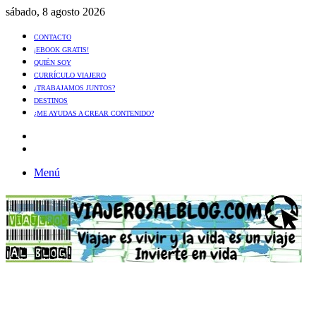
sábado, 8 agosto 2026
CONTACTO
¡EBOOK GRATIS!
QUIÉN SOY
CURRÍCULO VIAJERO
¿TRABAJAMOS JUNTOS?
DESTINOS
¿ME AYUDAS A CREAR CONTENIDO?
Artículo
al
Buscar
azar
Menú