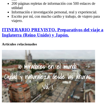
200 páginas repletas de información con 500 enlaces de
utilidad
Información e investigación personal, real y experiencial.
Escrito por mí, con mucho cariño y trabajo, de viajero para
viajero.
ITINERARIO
ITINERARIO PREVISTO. Preparativos del viaje a
PREVISTO.
Inglaterra (Reino Unido) y Japón.
Preparativos
del
Artículos relacionados
viaje
a
Inglaterra
(Reino
Unido)
y
Japón.