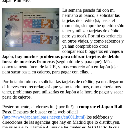
Japan Rail Pass.
La semana pasada fui con mi
hermano al banco, a solicitar las
tarjetas de crédito (sí, hasta el
momento, siempre he querido sólo
tener y utilizar tarjetas de débito…
pero ya toca). Por mi experiencia
en otros viajes, y como sabemos y
ya han comprobado otros
compañeros bloggeros en viajes a
Japón,
hay muchos problemas para utilizar tarjetas de débito
fuera de nuestras fronteras
(según dónde y para qué). Más
concretamente fuera de la UE, y más concreto aún en Japón jeje…
para sacar pasta en cajeros, para pagar con ellas…
Por lo tanto fuimos a solicitar las tarjetas de crédito, ya nos llegaron
el Jueves creo recordar, así que ya no tendremos, o no deberíamos
tener, problemas para utilizarlas en Japón a la hora de pagar y sacar
pasta de cajeros.
Posteriormente, el viernes fui (¡por fin!), a
comprar el Japan Rail
Pass
. Después de buscar en la web oficial
(
http://www.japanrailpass.net/eng/en001.html
) los teléfonos y
direcciones de las agencias que hay en Madrid que lo distribuyen,
me puse a ello. Llamé a 4, una de las cuales es
JALTOUR
, la cual