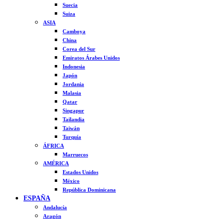
Suecia
Suiza
ASIA
Camboya
China
Corea del Sur
Emiratos Árabes Unidos
Indonesia
Japón
Jordania
Malasia
Qatar
Singapur
Tailandia
Taiwán
Turquía
ÁFRICA
Marruecos
AMÉRICA
Estados Unidos
México
República Dominicana
ESPAÑA
Andalucía
Aragón