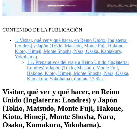
CONTENIDO DE LA PUBLICACIÓN
1.
Visitar, qué ver y qué hacer, en Reino Unido (Inglaterra:
Londres) y Japón (Tokio, Matsudo, Monte Fuji, Hakone,
Kioto, Himeji, Monte Shosha, Nara, Osaka, Kamakura,
Yokohama).
1.1.
Preparativos del viaje a Reino Unido (Inglaterra:
Londres) y Japón (Tokio, Matsudo, Monte Fuji,
Hakone, Kioto, Himeji, Monte Shosha, Nara, Osaka,
Kamakura, Yokohama), durante 13 días.
Visitar, qué ver y qué hacer, en Reino
Unido (Inglaterra: Londres) y Japón
(Tokio, Matsudo, Monte Fuji, Hakone,
Kioto, Himeji, Monte Shosha, Nara,
Osaka, Kamakura, Yokohama).