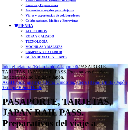
Eventos y Exposiciones
Accesorios y regalos para viajeros
Viajes y experiencias de colaboradores
Colaboraciones, Medios y Entrevistas
TIENDA
ACCESORIOS
ROPA Y CALZADO
TECNOLOGÍA
MOCHILAS Y MALETAS
CAMPING Y EXTERIOR
GUÍAS DE VIAJE Y LIBROS
Inicio
/
Inglaterra (Reino Unido)-Japón '06
/
PASAPORTE,
TARJETAS, JAPAN RAIL PASS. Preparativos del viaje a
Inglaterra (Reino Unido) y Japón.
Asia
Diarios
Inglaterra (Reino Unido)
Inglaterra (Reino Unido)-Japón
'06
Japón
Reino Unido
PASAPORTE, TARJETAS,
JAPAN RAIL PASS.
Preparativos del viaje a