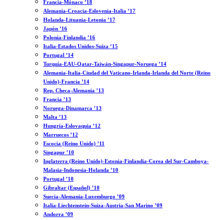
Francia-Mónaco ’18
Alemania-Croacia-Eslovenia-Italia ’17
Holanda-Lituania-Letonia ’17
Japón ’16
Polonia-Finlandia ’16
Italia-Estados Unidos-Suiza ’15
Portugal ’14
Turquía-EAU-Qatar-Taiwán-Singapur-Noruega ’14
Alemania-Italia-Ciudad del Vaticano-Irlanda-Irlanda del Norte (Reino
Unido)-Francia ’14
Rep. Checa-Alemania ’13
Francia ’13
Noruega-Dinamarca ’13
Malta ’13
Hungría-Eslovaquia ’12
Marruecos ’12
Escocia (Reino Unido) ’11
Singapur ’10
Inglaterra (Reino Unido)-Estonia-Finlandia-Corea del Sur-Camboya-
Malasia-Indonesia-Holanda ’10
Portugal ’10
Gibraltar (Español) ’10
Suecia-Alemania-Luxemburgo ’09
Italia-Liechtenstein-Suiza-Austria-San Marino ’09
Andorra ’09