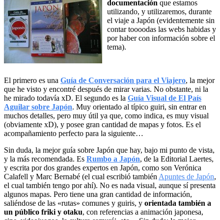
documentación
que estamos
utilizando, y utilizaremos, durante
el viaje a Japón (evidentemente sin
contar toooodas las webs habidas y
por haber con información sobre el
tema).
El primero es una
Guía de Conversación para el Viajero
, la mejor
que he visto y encontré después de mirar varias. No obstante, ni la
he mirado todavía xD. El segundo es la
Guía Visual de El País
Aguilar sobre Japón
. Muy orientado al típico guiri, sin entrar en
muchos detalles, pero muy útil ya que, como indica, es muy visual
(obviamente xD), y posee gran cantidad de mapas y fotos. Es el
acompañamiento perfecto para la siguiente…
Sin duda, la mejor guía sobre Japón que hay, bajo mi punto de vista,
y la más recomendada. Es
Rumbo a Japón
, de la Editorial Laertes,
y escrita por dos grandes expertos en Japón, como son Verónica
Calafell y Marc Bernabé (el cual escribió también
Apuntes de Japón
,
el cual también tengo por ahí). No es nada visual, aunque sí presenta
algunos mapas. Pero tiene una gran cantidad de información,
saliéndose de las «rutas» comunes y guiris, y
orientada también a
un público friki y otaku
, con referencias a animación japonesa,