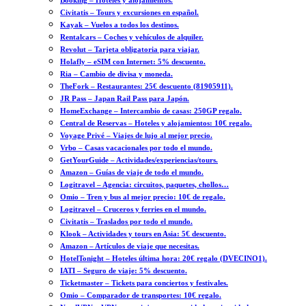
Booking – Hoteles y alojamientos.
Civitatis – Tours y excursiones en español.
Kayak – Vuelos a todos los destinos.
Rentalcars – Coches y vehículos de alquiler.
Revolut – Tarjeta obligatoria para viajar.
Holafly – eSIM con Internet: 5% descuento.
Ria – Cambio de divisa y moneda.
TheFork – Restaurantes: 25€ descuento (81905911).
JR Pass – Japan Rail Pass para Japón.
HomeExchange – Intercambio de casas: 250GP regalo.
Central de Reservas – Hoteles y alojamientos: 10€ regalo.
Voyage Privé – Viajes de lujo al mejor precio.
Vrbo – Casas vacacionales por todo el mundo.
GetYourGuide – Actividades/experiencias/tours.
Amazon – Guías de viaje de todo el mundo.
Logitravel – Agencia: circuitos, paquetes, chollos…
Omio – Tren y bus al mejor precio: 10€ de regalo.
Logitravel – Cruceros y ferries en el mundo.
Civitatis – Traslados por todo el mundo.
Klook – Actividades y tours en Asia: 5€ descuento.
Amazon – Artículos de viaje que necesitas.
HotelTonight – Hoteles última hora: 20€ regalo (DVECINO1).
IATI – Seguro de viaje: 5% descuento.
Ticketmaster – Tickets para conciertos y festivales.
Omio – Comparador de transportes: 10€ regalo.