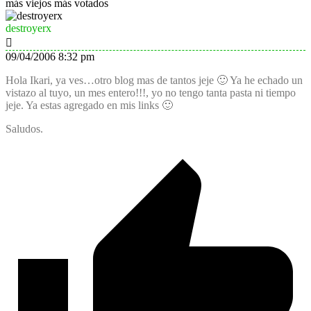
más viejos
más votados
destroyerx
09/04/2006 8:32 pm
Hola Ikari, ya ves…otro blog mas de tantos jeje 🙂 Ya he echado un
vistazo al tuyo, un mes entero!!!, yo no tengo tanta pasta ni tiempo
jeje. Ya estas agregado en mis links 🙂
Saludos.