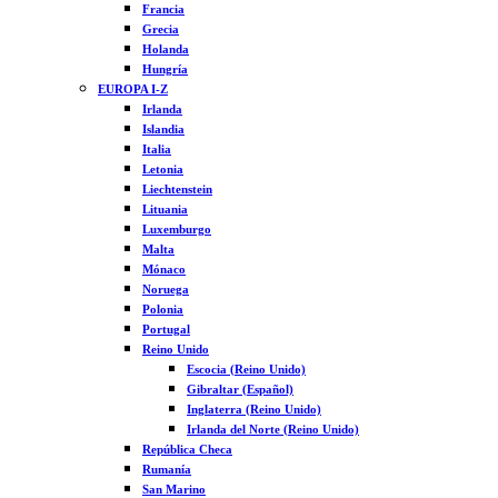
Francia
Grecia
Holanda
Hungría
EUROPA I-Z
Irlanda
Islandia
Italia
Letonia
Liechtenstein
Lituania
Luxemburgo
Malta
Mónaco
Noruega
Polonia
Portugal
Reino Unido
Escocia (Reino Unido)
Gibraltar (Español)
Inglaterra (Reino Unido)
Irlanda del Norte (Reino Unido)
República Checa
Rumanía
San Marino