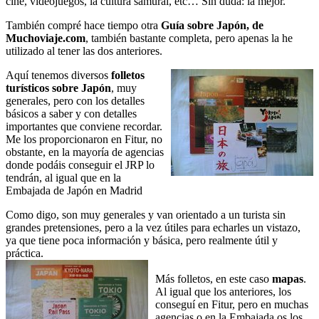
cine, videojuegos, la cultura samurái, etc… Sin duda: la mejor.
También compré hace tiempo otra
Guía sobre Japón, de
Muchoviaje.com
, también bastante completa, pero apenas la he
utilizado al tener las dos anteriores.
Aquí tenemos diversos
folletos
turísticos sobre Japón
, muy
generales, pero con los detalles
básicos a saber y con detalles
importantes que conviene recordar.
Me los proporcionaron en Fitur, no
obstante, en la mayoría de agencias
donde podáis conseguir el JRP lo
tendrán, al igual que en la
Embajada de Japón en Madrid
Como digo, son muy generales y van orientado a un turista sin
grandes pretensiones, pero a la vez útiles para echarles un vistazo,
ya que tiene poca información y básica, pero realmente útil y
práctica.
Más folletos, en este caso
mapas
.
Al igual que los anteriores, los
conseguí en Fitur, pero en muchas
agencias o en la Embajada os los