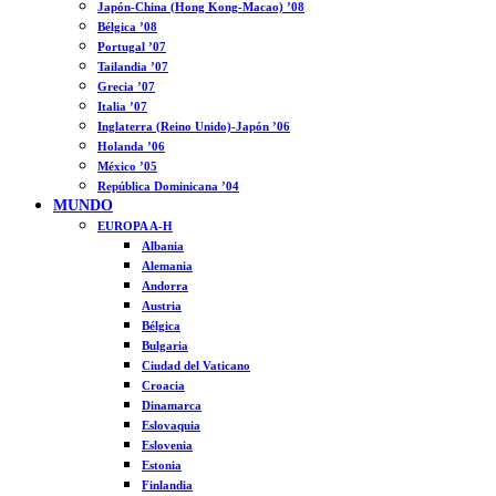
Japón-China (Hong Kong-Macao) ’08
Bélgica ’08
Portugal ’07
Tailandia ’07
Grecia ’07
Italia ’07
Inglaterra (Reino Unido)-Japón ’06
Holanda ’06
México ’05
República Dominicana ’04
MUNDO
EUROPA A-H
Albania
Alemania
Andorra
Austria
Bélgica
Bulgaria
Ciudad del Vaticano
Croacia
Dinamarca
Eslovaquia
Eslovenia
Estonia
Finlandia