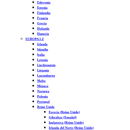
Eslovenia
Estonia
Finlandia
Francia
Grecia
Holanda
Hungría
EUROPA I-Z
Irlanda
Islandia
Italia
Letonia
Liechtenstein
Lituania
Luxemburgo
Malta
Mónaco
Noruega
Polonia
Portugal
Reino Unido
Escocia (Reino Unido)
Gibraltar (Español)
Inglaterra (Reino Unido)
Irlanda del Norte (Reino Unido)