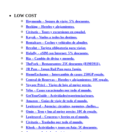
LOW COST
Heymondo – Seguro de viaje: 5% descuento.
Booking – Hoteles y alojamientos.
Civitatis – Tours y excursiones en español.
Kayak – Vuelos a todos los destinos.
Rentalcars – Coches y vehículos de alquiler.
Revolut – Tarjeta obligatoria para viajar.
Holafly – eSIM con Internet: 5% descuento.
Ria – Cambio de divisa y moneda.
TheFork – Restaurantes: 25€ descuento (81905911).
JR Pass – Japan Rail Pass para Japón.
HomeExchange – Intercambio de casas: 250GP regalo.
Central de Reservas – Hoteles y alojamientos: 10€ regalo.
Voyage Privé – Viajes de lujo al mejor precio.
Vrbo – Casas vacacionales por todo el mundo.
GetYourGuide – Actividades/experiencias/tours.
Amazon – Guías de viaje de todo el mundo.
Logitravel – Agencia: circuitos, paquetes, chollos…
Omio – Tren y bus al mejor precio: 10€ de regalo.
Logitravel – Cruceros y ferries en el mundo.
Civitatis – Traslados por todo el mundo.
Klook – Actividades y tours en Asia: 5€ descuento.