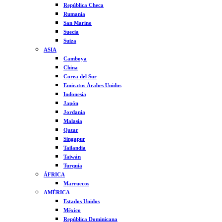
República Checa
Rumanía
San Marino
Suecia
Suiza
ASIA
Camboya
China
Corea del Sur
Emiratos Árabes Unidos
Indonesia
Japón
Jordania
Malasia
Qatar
Singapur
Tailandia
Taiwán
Turquía
ÁFRICA
Marruecos
AMÉRICA
Estados Unidos
México
República Dominicana