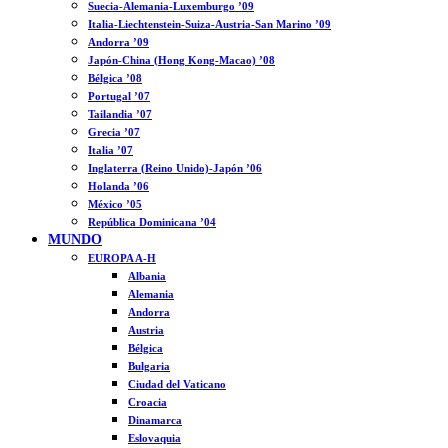
Suecia-Alemania-Luxemburgo ’09
Italia-Liechtenstein-Suiza-Austria-San Marino ’09
Andorra ’09
Japón-China (Hong Kong-Macao) ’08
Bélgica ’08
Portugal ’07
Tailandia ’07
Grecia ’07
Italia ’07
Inglaterra (Reino Unido)-Japón ’06
Holanda ’06
México ’05
República Dominicana ’04
MUNDO
EUROPA A-H
Albania
Alemania
Andorra
Austria
Bélgica
Bulgaria
Ciudad del Vaticano
Croacia
Dinamarca
Eslovaquia