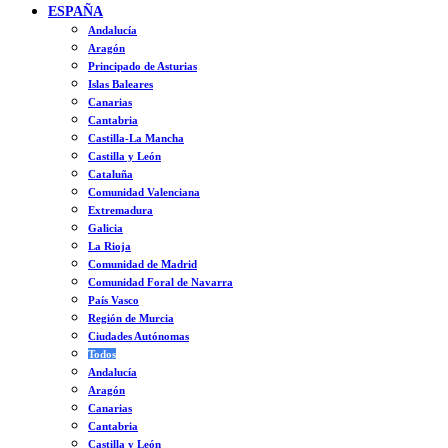
ESPAÑA
Andalucía
Aragón
Principado de Asturias
Islas Baleares
Canarias
Cantabria
Castilla-La Mancha
Castilla y León
Cataluña
Comunidad Valenciana
Extremadura
Galicia
La Rioja
Comunidad de Madrid
Comunidad Foral de Navarra
País Vasco
Región de Murcia
Ciudades Autónomas
Todos
Andalucía
Aragón
Canarias
Cantabria
Castilla y León