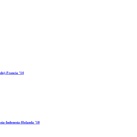
ido)-Francia ’14
sia-Indonesia-Holanda ’10