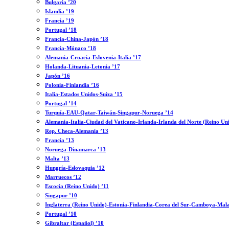
Bulgaria ’20
Islandia ’19
Francia ’19
Portugal ’18
Francia-China-Japón ’18
Francia-Mónaco ’18
Alemania-Croacia-Eslovenia-Italia ’17
Holanda-Lituania-Letonia ’17
Japón ’16
Polonia-Finlandia ’16
Italia-Estados Unidos-Suiza ’15
Portugal ’14
Turquía-EAU-Qatar-Taiwán-Singapur-Noruega ’14
Alemania-Italia-Ciudad del Vaticano-Irlanda-Irlanda del Norte (Reino Un
Rep. Checa-Alemania ’13
Francia ’13
Noruega-Dinamarca ’13
Malta ’13
Hungría-Eslovaquia ’12
Marruecos ’12
Escocia (Reino Unido) ’11
Singapur ’10
Inglaterra (Reino Unido)-Estonia-Finlandia-Corea del Sur-Camboya-Mala
Portugal ’10
Gibraltar (Español) ’10