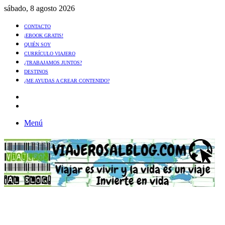
sábado, 8 agosto 2026
CONTACTO
¡EBOOK GRATIS!
QUIÉN SOY
CURRÍCULO VIAJERO
¿TRABAJAMOS JUNTOS?
DESTINOS
¿ME AYUDAS A CREAR CONTENIDO?
Artículo
al
Buscar
azar
Menú