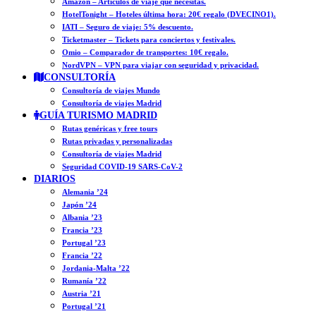
Amazon – Artículos de viaje que necesitas.
HotelTonight – Hoteles última hora: 20€ regalo (DVECINO1).
IATI – Seguro de viaje: 5% descuento.
Ticketmaster – Tickets para conciertos y festivales.
Omio – Comparador de transportes: 10€ regalo.
NordVPN – VPN para viajar con seguridad y privacidad.
CONSULTORÍA
Consultoría de viajes Mundo
Consultoría de viajes Madrid
GUÍA TURISMO MADRID
Rutas genéricas y free tours
Rutas privadas y personalizadas
Consultoría de viajes Madrid
Seguridad COVID-19 SARS-CoV-2
DIARIOS
Alemania ’24
Japón ’24
Albania ’23
Francia ’23
Portugal ’23
Francia ’22
Jordania-Malta ’22
Rumanía ’22
Austria ’21
Portugal ’21