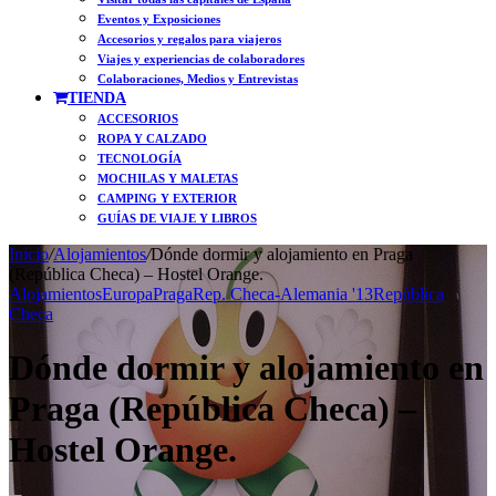
Eventos y Exposiciones
Accesorios y regalos para viajeros
Viajes y experiencias de colaboradores
Colaboraciones, Medios y Entrevistas
TIENDA
ACCESORIOS
ROPA Y CALZADO
TECNOLOGÍA
MOCHILAS Y MALETAS
CAMPING Y EXTERIOR
GUÍAS DE VIAJE Y LIBROS
Inicio
/
Alojamientos
/
Dónde dormir y alojamiento en Praga
(República Checa) – Hostel Orange.
Alojamientos
Europa
Praga
Rep. Checa-Alemania '13
República
Checa
Dónde dormir y alojamiento en
Praga (República Checa) –
Hostel Orange.