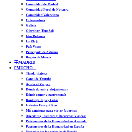
Comunidad de Madrid
Comunidad Foral de Navarra
Comunidad Valenciana
Extremadura
Galicia
Gibraltar (Español)
Islas Baleares
La Rioja
País Vasco
Principado de Asturias
Región de Murcia
MADRID
MUCHO +
Tienda viajera
Canal de Youtube
Ayuda al Viajero
Dónde dormir y alojamientos
Dónde comer y gastronomía
Rankings Tops y Listas
Galerías Fotográficas
Mis canciones para viajar favoritas
Anécdotas, Instantes y Recuerdos Viajeros
Patrimonios de la Humanidad en el mundo
Patrimonios de la Humanidad en España
Visitar todas las capitales de España