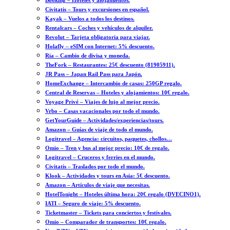
Booking – Hoteles y alojamientos.
Civitatis – Tours y excursiones en español.
Kayak – Vuelos a todos los destinos.
Rentalcars – Coches y vehículos de alquiler.
Revolut – Tarjeta obligatoria para viajar.
Holafly – eSIM con Internet: 5% descuento.
Ria – Cambio de divisa y moneda.
TheFork – Restaurantes: 25€ descuento (81905911).
JR Pass – Japan Rail Pass para Japón.
HomeExchange – Intercambio de casas: 250GP regalo.
Central de Reservas – Hoteles y alojamientos: 10€ regalo.
Voyage Privé – Viajes de lujo al mejor precio.
Vrbo – Casas vacacionales por todo el mundo.
GetYourGuide – Actividades/experiencias/tours.
Amazon – Guías de viaje de todo el mundo.
Logitravel – Agencia: circuitos, paquetes, chollos…
Omio – Tren y bus al mejor precio: 10€ de regalo.
Logitravel – Cruceros y ferries en el mundo.
Civitatis – Traslados por todo el mundo.
Klook – Actividades y tours en Asia: 5€ descuento.
Amazon – Artículos de viaje que necesitas.
HotelTonight – Hoteles última hora: 20€ regalo (DVECINO1).
IATI – Seguro de viaje: 5% descuento.
Ticketmaster – Tickets para conciertos y festivales.
Omio – Comparador de transportes: 10€ regalo.