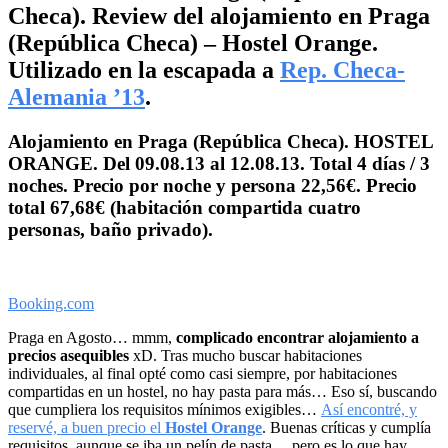
Checa). Review del alojamiento en Praga
(República Checa) – Hostel Orange.
Utilizado en la escapada a
Rep. Checa-
Alemania ’13
.
Alojamiento en Praga (República Checa). HOSTEL
ORANGE. Del 09.08.13 al 12.08.13. Total 4 días / 3
noches. Precio por noche y persona 22,56€. Precio
total 67,68€ (habitación compartida cuatro
personas, baño privado).
Booking.com
Praga en Agosto… mmm,
complicado encontrar alojamiento a
precios asequibles
xD. Tras mucho buscar habitaciones
individuales, al final opté como casi siempre, por habitaciones
compartidas en un hostel, no hay pasta para más… Eso sí, buscando
que cumpliera los requisitos mínimos exigibles…
Así encontré, y
reservé, a buen precio el
Hostel Orange
. Buenas críticas y cumplía
requisitos, aunque se iba un pelín de pasta… pero es lo que hay.