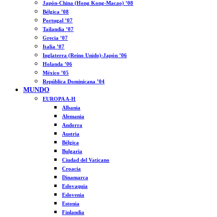
Japón-China (Hong Kong-Macao) ’08
Bélgica ’08
Portugal ’07
Tailandia ’07
Grecia ’07
Italia ’07
Inglaterra (Reino Unido)-Japón ’06
Holanda ’06
México ’05
República Dominicana ’04
MUNDO
EUROPA A-H
Albania
Alemania
Andorra
Austria
Bélgica
Bulgaria
Ciudad del Vaticano
Croacia
Dinamarca
Eslovaquia
Eslovenia
Estonia
Finlandia