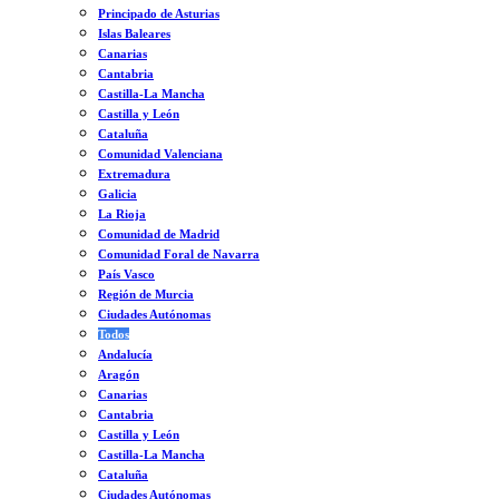
Principado de Asturias
Islas Baleares
Canarias
Cantabria
Castilla-La Mancha
Castilla y León
Cataluña
Comunidad Valenciana
Extremadura
Galicia
La Rioja
Comunidad de Madrid
Comunidad Foral de Navarra
País Vasco
Región de Murcia
Ciudades Autónomas
Todos
Andalucía
Aragón
Canarias
Cantabria
Castilla y León
Castilla-La Mancha
Cataluña
Ciudades Autónomas