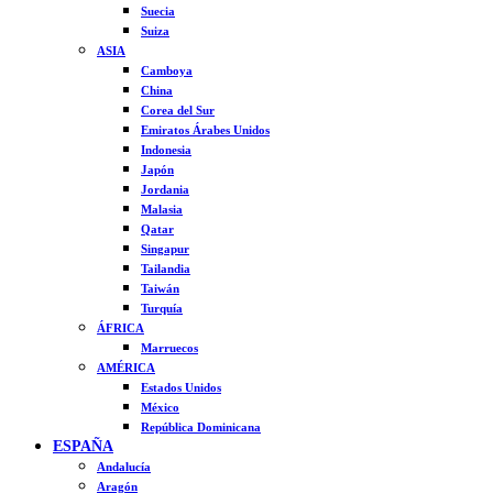
Suecia
Suiza
ASIA
Camboya
China
Corea del Sur
Emiratos Árabes Unidos
Indonesia
Japón
Jordania
Malasia
Qatar
Singapur
Tailandia
Taiwán
Turquía
ÁFRICA
Marruecos
AMÉRICA
Estados Unidos
México
República Dominicana
ESPAÑA
Andalucía
Aragón