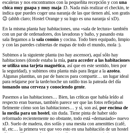
escaleras y nos encontramos con la pequeñita recepción y con
una
chica muy guapa y muy maja
:D. Nada más realizar el checkin, te
indica que puedes coger una naranja de las que tienen ahí, son gratis
😉 (ahhh claro; Hostel Orange y su logo es una naranja sí xD).
En la misma planta hay habitaciones, una «sala de lectura» también
con un par de ordenadores, dos lavadoras y baño, y pasando esta
sala llegamos a la
sala común
y cocina. Todo bien equipado, limpio
y con las paredes cubiertas de mapas de todo el mundo, mola :).
Subimos a la siguiente planta (no hay ascensor), aquí sólo hay
habitaciones (donde estaba la mía,
para acceder a las habitaciones
se utiliza una tarjeta magnética
, así que en este sentido, bien por
la seguridad), y subimos otra planta más para llegar a la
azotea
.
Algunas plantitas, un par de bancos para compartir… un lugar ideal
para relajarse por la tarde/noche un ratillo tras la pateada del día
tomando una cerveza y conociendo gente
.
Pasemos a las habitaciones… Bien, las críticas que había leído al
respecto eran buenas, también parece ser que las fotos reflejaban
fielmente cómo son las habitaciones… y sí, son así,
por encima de
la media para un hostel
, sin duda. Tiene pinta de haber sido
reformado recientemente no obstante, todo está «demasiado» nuevo
xD. Suelo de madera, dos sofás y una mesita con amenitties (café,
té, etc… la primera vez que veo esto en una habitación de un hostel