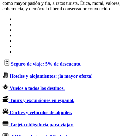
como mayor pasión y fin, a ratos turista. Ética, moral, valores,
coherencia, y demócrata liberal conservador convencido.
Sitio
web
Facebook
X
LinkedIn
Flickr
YouTube
Instagram
Seguro de viaje: 5% de descuento.
Hoteles y alojamientos: ¡la mayor oferta!
Vuelos a todos los destinos.
Tours y excursiones en español.
Coches y vehículos de alquiler.
Tarjeta obligatoria para viajar.