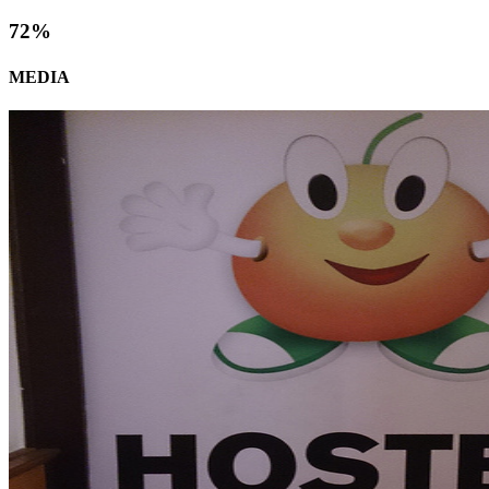
72
%
MEDIA