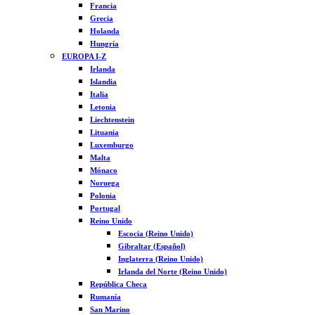
Francia
Grecia
Holanda
Hungría
EUROPA I-Z
Irlanda
Islandia
Italia
Letonia
Liechtenstein
Lituania
Luxemburgo
Malta
Mónaco
Noruega
Polonia
Portugal
Reino Unido
Escocia (Reino Unido)
Gibraltar (Español)
Inglaterra (Reino Unido)
Irlanda del Norte (Reino Unido)
República Checa
Rumanía
San Marino