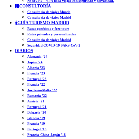
NordVPN – VPN para viajar con seguridad y privacidad.
CONSULTORÍA
Consultoría de viajes Mundo
Consultoría de viajes Madrid
GUÍA TURISMO MADRID
Rutas genéricas y free tours
Rutas privadas y personalizadas
Consultoría de viajes Madrid
Seguridad COVID-19 SARS-CoV-2
DIARIOS
Alemania ’24
Japón ’24
Albania ’23
Francia ’23
Portugal ’23
Francia ’22
Jordania-Malta ’22
Rumanía ’22
Austria ’21
Portugal ’21
Bulgaria ’20
Islandia ’19
Francia ’19
Portugal ’18
Francia-China-Japón ’18