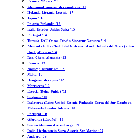
Francia-Mónaco ’18
Alemania-Croacia-Eslovenia-Italia ’17
Holanda-Lituania-Letonia ’17
Japón ’16
Polonia-Finlandia ’16
Italia-Estados Unidos-Suiza ’15
Portugal ’14
Turquía-EAU-Qatar-Taiwán-Singapur-Noruega ’14
Alemania-Italia-Ciudad del Vaticano-Irlanda-Irlanda del Norte (Reino
Unido)-Francia ’14
Rep. Checa-Alemania ’13
Francia ’13
Noruega-Dinamarca ’13
Malta ’13
Hungría-Eslovaquia ’12
Marruecos ’12
Escocia (Reino Unido) ’11
Singapur ’10
Inglaterra (Reino Unido)-Estonia-Finlandia-Corea del Sur-Camboya-
Malasia-Indonesia-Holanda ’10
Portugal ’10
Gibraltar (Español) ’10
Suecia-Alemania-Luxemburgo ’09
Italia-Liechtenstein-Suiza-Austria-San Marino ’09
Andorra ’09