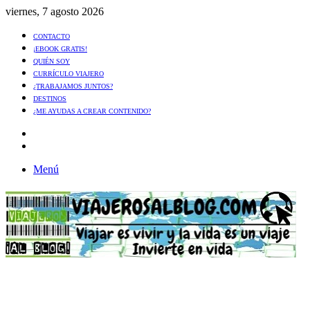
viernes, 7 agosto 2026
CONTACTO
¡EBOOK GRATIS!
QUIÉN SOY
CURRÍCULO VIAJERO
¿TRABAJAMOS JUNTOS?
DESTINOS
¿ME AYUDAS A CREAR CONTENIDO?
Artículo
al
Buscar
azar
Menú