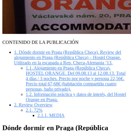
CONTENIDO DE LA PUBLICACIÓN
1.
Dónde dormir en Praga (República Checa). Review del
alojamiento en Praga (República Checa) – Hostel Orange.
Utilizado en la escapada a Rep. Checa-Alemania ’13.
1.1.
Alojamiento en Praga (República Checa).
HOSTEL ORANGE. Del 09.08.13 al 12.08.13. Total
4 días / 3 noches. Precio por noche y persona 22,56€.
Precio total 67,68€ (habitación compartida cuatro
personas, baño privado).
1.2.
Información práctica y datos de interés, del Hostel
Orange en Praga.
2.
Review Overview
2.1.
72%
2.1.1.
MEDIA
Dónde dormir en Praga (República