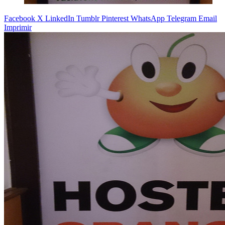
Facebook
X
LinkedIn
Tumblr
Pinterest
WhatsApp
Telegram
Email
Imprimir