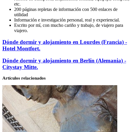
etc.
200 páginas repletas de información con 500 enlaces de
utilidad
Información e investigación personal, real y experiencial.
Escrito por mí, con mucho cariño y trabajo, de viajero para
viajero.
Dónde
Dónde dormir y alojamiento en Lourdes (Francia) -
dormir
Hotel Montfort.
y
alojamiento
Dónde
Dónde dormir y alojamiento en Berlín (Alemania) -
en
dormir
Citystay Mitte.
Lourdes
y
(Francia)
alojamiento
-
Artículos relacionados
en
Hotel
Berlín
Montfort.
(Alemania)
-
Citystay
Mitte.