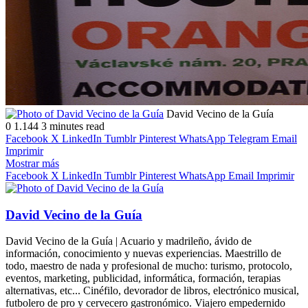
Follow
Send
David Vecino de la Guía
on
an
0
1.144
3 minutes read
X
email
Facebook
X
LinkedIn
Tumblr
Pinterest
WhatsApp
Telegram
Email
Imprimir
Mostrar más
Facebook
X
LinkedIn
Tumblr
Pinterest
WhatsApp
Email
Imprimir
David Vecino de la Guía
David Vecino de la Guía | Acuario y madrileño, ávido de
información, conocimiento y nuevas experiencias. Maestrillo de
todo, maestro de nada y profesional de mucho: turismo, protocolo,
eventos, marketing, publicidad, informática, formación, terapias
alternativas, etc... Cinéfilo, devorador de libros, electrónico musical,
futbolero de pro y cervecero gastronómico. Viajero empedernido