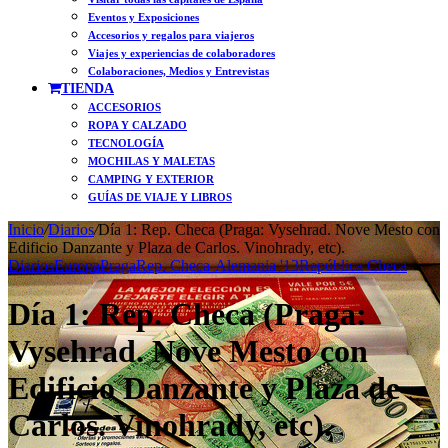
Eventos y Exposiciones
Accesorios y regalos para viajeros
Viajes y experiencias de colaboradores
Colaboraciones, Medios y Entrevistas
TIENDA
ACCESORIOS
ROPA Y CALZADO
TECNOLOGÍA
MOCHILAS Y MALETAS
CAMPING Y EXTERIOR
GUÍAS DE VIAJE Y LIBROS
Inicio
/
Diarios
/
Día 1: Rep. Checa (Praga: Vysehrad. Nove Mesto con
Edificio Danzante y Plaza de Carlos. Vinohrady, etc).
Diarios
Europa
Praga
Rep. Checa-Alemania '13
República Checa
Día 1: Rep. Checa (Praga:
Vysehrad. Nove Mesto con
Edificio Danzante y Plaza de
Carlos. Vinohrady, etc).