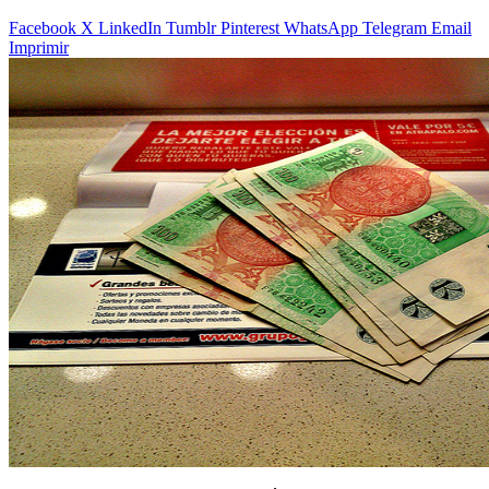
Facebook
X
LinkedIn
Tumblr
Pinterest
WhatsApp
Telegram
Email
Imprimir