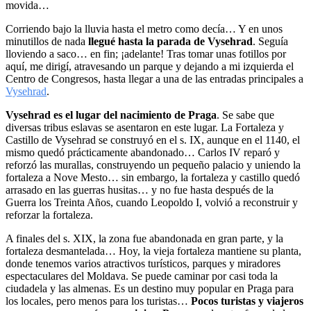
movida…
Corriendo bajo la lluvia hasta el metro como decía… Y en unos
minutillos de nada
llegué hasta la parada de Vysehrad
. Seguía
lloviendo a saco… en fin; ¡adelante! Tras tomar unas fotillos por
aquí, me dirigí, atravesando un parque y dejando a mi izquierda el
Centro de Congresos, hasta llegar a una de las entradas principales a
Vysehrad
.
Vysehrad es el lugar del nacimiento de Praga
. Se sabe que
diversas tribus eslavas se asentaron en este lugar. La Fortaleza y
Castillo de Vysehrad se construyó en el s. IX, aunque en el 1140, el
mismo quedó prácticamente abandonado… Carlos IV reparó y
reforzó las murallas, construyendo un pequeño palacio y uniendo la
fortaleza a Nove Mesto… sin embargo, la fortaleza y castillo quedó
arrasado en las guerras husitas… y no fue hasta después de la
Guerra los Treinta Años, cuando Leopoldo I, volvió a reconstruir y
reforzar la fortaleza.
A finales del s. XIX, la zona fue abandonada en gran parte, y la
fortaleza desmantelada… Hoy, la vieja fortaleza mantiene su planta,
donde tenemos varios atractivos turísticos, parques y miradores
espectaculares del Moldava. Se puede caminar por casi toda la
ciudadela y las almenas. Es un destino muy popular en Praga para
los locales, pero menos para los turistas…
Pocos turistas y viajeros