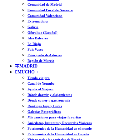
Comunidad de Madrid
Comunidad Foral de Navarra
Comunidad Valenciana
Extremadura
Galicia
Gibraltar (Español)
Islas Baleares
La Rioja
País Vasco
Principado de Asturias
Región de Murcia
MADRID
MUCHO +
Tienda viajera
Canal de Youtube
Ayuda al Viajero
Dónde dormir y alojamientos
Dónde comer y gastronomía
Rankings Tops y Listas
Galerías Fotográficas
Mis canciones para viajar favoritas
Anécdotas, Instantes y Recuerdos Viajeros
Patrimonios de la Humanidad en el mundo
Patrimonios de la Humanidad en España
Visitar todas las capitales de España