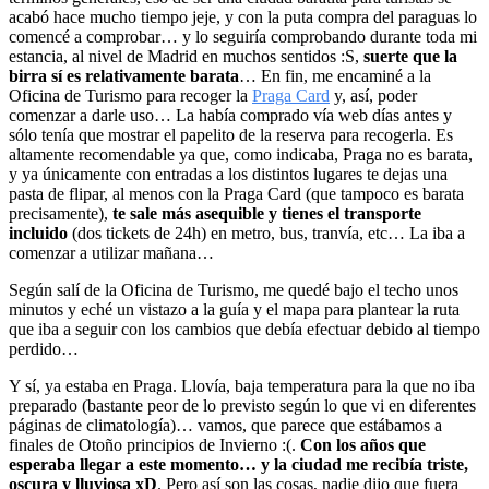
acabó hace mucho tiempo jeje, y con la puta compra del paraguas lo
comencé a comprobar… y lo seguiría comprobando durante toda mi
estancia, al nivel de Madrid en muchos sentidos :S,
suerte que la
birra sí es relativamente barata
… En fin, me encaminé a la
Oficina de Turismo para recoger la
Praga Card
y, así, poder
comenzar a darle uso… La había comprado vía web días antes y
sólo tenía que mostrar el papelito de la reserva para recogerla. Es
altamente recomendable ya que, como indicaba, Praga no es barata,
y ya únicamente con entradas a los distintos lugares te dejas una
pasta de flipar, al menos con la Praga Card (que tampoco es barata
precisamente),
te sale más asequible y tienes el transporte
incluido
(dos tickets de 24h) en metro, bus, tranvía, etc… La iba a
comenzar a utilizar mañana…
Según salí de la Oficina de Turismo, me quedé bajo el techo unos
minutos y eché un vistazo a la guía y el mapa para plantear la ruta
que iba a seguir con los cambios que debía efectuar debido al tiempo
perdido…
Y sí, ya estaba en Praga. Llovía, baja temperatura para la que no iba
preparado (bastante peor de lo previsto según lo que vi en diferentes
páginas de climatología)… vamos, que parece que estábamos a
finales de Otoño principios de Invierno :(.
Con los años que
esperaba llegar a este momento… y la ciudad me recibía triste,
oscura y lluviosa xD
. Pero así son las cosas, nadie dijo que fuera