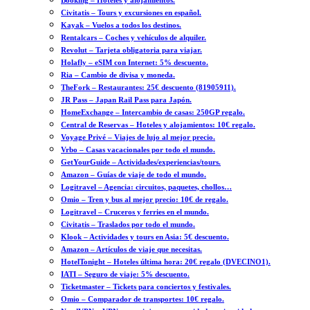
Booking – Hoteles y alojamientos.
Civitatis – Tours y excursiones en español.
Kayak – Vuelos a todos los destinos.
Rentalcars – Coches y vehículos de alquiler.
Revolut – Tarjeta obligatoria para viajar.
Holafly – eSIM con Internet: 5% descuento.
Ria – Cambio de divisa y moneda.
TheFork – Restaurantes: 25€ descuento (81905911).
JR Pass – Japan Rail Pass para Japón.
HomeExchange – Intercambio de casas: 250GP regalo.
Central de Reservas – Hoteles y alojamientos: 10€ regalo.
Voyage Privé – Viajes de lujo al mejor precio.
Vrbo – Casas vacacionales por todo el mundo.
GetYourGuide – Actividades/experiencias/tours.
Amazon – Guías de viaje de todo el mundo.
Logitravel – Agencia: circuitos, paquetes, chollos…
Omio – Tren y bus al mejor precio: 10€ de regalo.
Logitravel – Cruceros y ferries en el mundo.
Civitatis – Traslados por todo el mundo.
Klook – Actividades y tours en Asia: 5€ descuento.
Amazon – Artículos de viaje que necesitas.
HotelTonight – Hoteles última hora: 20€ regalo (DVECINO1).
IATI – Seguro de viaje: 5% descuento.
Ticketmaster – Tickets para conciertos y festivales.
Omio – Comparador de transportes: 10€ regalo.