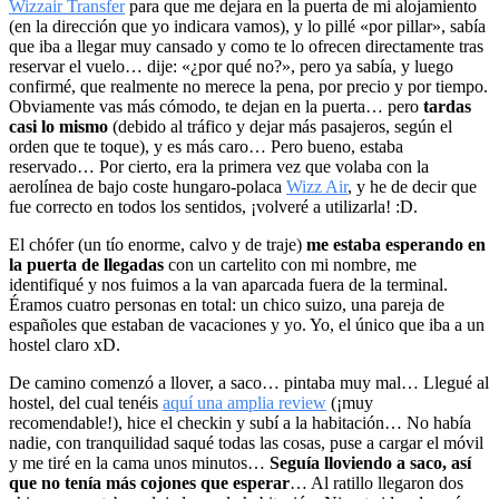
Wizzair Transfer
para que me dejara en la puerta de mi alojamiento
(en la dirección que yo indicara vamos), y lo pillé «por pillar», sabía
que iba a llegar muy cansado y como te lo ofrecen directamente tras
reservar el vuelo… dije: «¿por qué no?», pero ya sabía, y luego
confirmé, que realmente no merece la pena, por precio y por tiempo.
Obviamente vas más cómodo, te dejan en la puerta… pero
tardas
casi lo mismo
(debido al tráfico y dejar más pasajeros, según el
orden que te toque), y es más caro… Pero bueno, estaba
reservado… Por cierto, era la primera vez que volaba con la
aerolínea de bajo coste hungaro-polaca
Wizz Air
, y he de decir que
fue correcto en todos los sentidos, ¡volveré a utilizarla! :D.
El chófer (un tío enorme, calvo y de traje)
me estaba esperando en
la puerta de llegadas
con un cartelito con mi nombre, me
identifiqué y nos fuimos a la van aparcada fuera de la terminal.
Éramos cuatro personas en total: un chico suizo, una pareja de
españoles que estaban de vacaciones y yo. Yo, el único que iba a un
hostel claro xD.
De camino comenzó a llover, a saco… pintaba muy mal… Llegué al
hostel, del cual tenéis
aquí una amplia review
(¡muy
recomendable!), hice el checkin y subí a la habitación… No había
nadie, con tranquilidad saqué todas las cosas, puse a cargar el móvil
y me tiré en la cama unos minutos…
Seguía lloviendo a saco, así
que no tenía más cojones que esperar
… Al ratillo llegaron dos