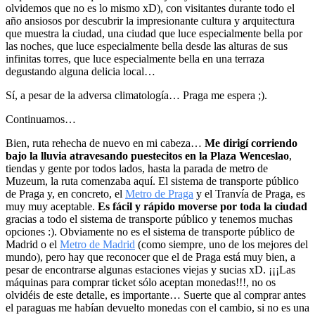
olvidemos que no es lo mismo xD), con visitantes durante todo el
año ansiosos por descubrir la impresionante cultura y arquitectura
que muestra la ciudad, una ciudad que luce especialmente bella por
las noches, que luce especialmente bella desde las alturas de sus
infinitas torres, que luce especialmente bella en una terraza
degustando alguna delicia local…
Sí, a pesar de la adversa climatología… Praga me espera ;).
Continuamos…
Bien, ruta rehecha de nuevo en mi cabeza…
Me dirigí corriendo
bajo la lluvia atravesando puestecitos en la Plaza Wenceslao
,
tiendas y gente por todos lados, hasta la parada de metro de
Muzeum, la ruta comenzaba aquí. El sistema de transporte público
de Praga y, en concreto, el
Metro de Praga
y el Tranvía de Praga, es
muy muy aceptable.
Es fácil y rápido moverse por toda la ciudad
gracias a todo el sistema de transporte público y tenemos muchas
opciones :). Obviamente no es el sistema de transporte público de
Madrid o el
Metro de Madrid
(como siempre, uno de los mejores del
mundo), pero hay que reconocer que el de Praga está muy bien, a
pesar de encontrarse algunas estaciones viejas y sucias xD. ¡¡¡Las
máquinas para comprar ticket sólo aceptan monedas!!!, no os
olvidéis de este detalle, es importante… Suerte que al comprar antes
el paraguas me habían devuelto monedas con el cambio, si no es una