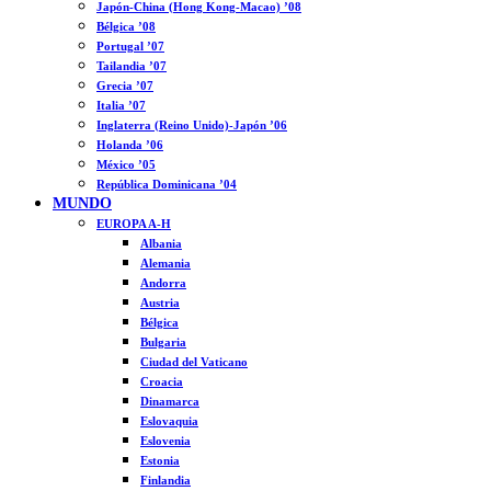
Japón-China (Hong Kong-Macao) ’08
Bélgica ’08
Portugal ’07
Tailandia ’07
Grecia ’07
Italia ’07
Inglaterra (Reino Unido)-Japón ’06
Holanda ’06
México ’05
República Dominicana ’04
MUNDO
EUROPA A-H
Albania
Alemania
Andorra
Austria
Bélgica
Bulgaria
Ciudad del Vaticano
Croacia
Dinamarca
Eslovaquia
Eslovenia
Estonia
Finlandia