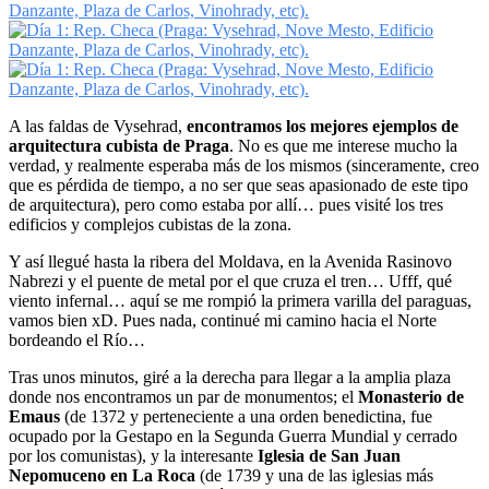
A las faldas de Vysehrad,
encontramos los mejores ejemplos de
arquitectura cubista de Praga
. No es que me interese mucho la
verdad, y realmente esperaba más de los mismos (sinceramente, creo
que es pérdida de tiempo, a no ser que seas apasionado de este tipo
de arquitectura), pero como estaba por allí… pues visité los tres
edificios y complejos cubistas de la zona.
Y así llegué hasta la ribera del Moldava, en la Avenida Rasinovo
Nabrezi y el puente de metal por el que cruza el tren… Ufff, qué
viento infernal… aquí se me rompió la primera varilla del paraguas,
vamos bien xD. Pues nada, continué mi camino hacia el Norte
bordeando el Río…
Tras unos minutos, giré a la derecha para llegar a la amplia plaza
donde nos encontramos un par de monumentos; el
Monasterio de
Emaus
(de 1372 y perteneciente a una orden benedictina, fue
ocupado por la Gestapo en la Segunda Guerra Mundial y cerrado
por los comunistas), y la interesante
Iglesia de San Juan
Nepomuceno en La Roca
(de 1739 y una de las iglesias más