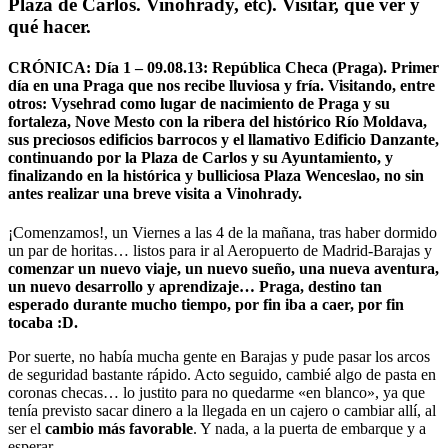
Plaza de Carlos. Vinohrady, etc). Visitar, qué ver y
qué hacer.
CRÓNICA: Día 1 – 09.08.13: República Checa (Praga). Primer
día en una Praga que nos recibe lluviosa y fría. Visitando, entre
otros: Vysehrad como lugar de nacimiento de Praga y su
fortaleza, Nove Mesto con la ribera del histórico Río Moldava,
sus preciosos edificios barrocos y el llamativo Edificio Danzante,
continuando por la Plaza de Carlos y su Ayuntamiento, y
finalizando en la histórica y bulliciosa Plaza Wenceslao, no sin
antes realizar una breve visita a Vinohrady.
¡Comenzamos!, un Viernes a las 4 de la mañana, tras haber dormido
un par de horitas… listos para ir al Aeropuerto de Madrid-Barajas y
comenzar un nuevo viaje, un nuevo sueño, una nueva aventura,
un nuevo desarrollo y aprendizaje… Praga, destino tan
esperado durante mucho tiempo, por fin iba a caer, por fin
tocaba :D.
Por suerte, no había mucha gente en Barajas y pude pasar los arcos
de seguridad bastante rápido. Acto seguido, cambié algo de pasta en
coronas checas… lo justito para no quedarme «en blanco», ya que
tenía previsto sacar dinero a la llegada en un cajero o cambiar allí, al
ser el
cambio más favorable
. Y nada, a la puerta de embarque y a
esperar…