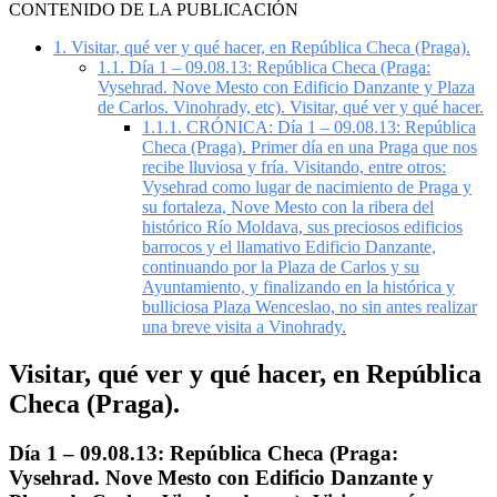
CONTENIDO DE LA PUBLICACIÓN
1.
Visitar, qué ver y qué hacer, en República Checa (Praga).
1.1.
Día 1 – 09.08.13: República Checa (Praga:
Vysehrad. Nove Mesto con Edificio Danzante y Plaza
de Carlos. Vinohrady, etc). Visitar, qué ver y qué hacer.
1.1.1.
CRÓNICA: Día 1 – 09.08.13: República
Checa (Praga). Primer día en una Praga que nos
recibe lluviosa y fría. Visitando, entre otros:
Vysehrad como lugar de nacimiento de Praga y
su fortaleza, Nove Mesto con la ribera del
histórico Río Moldava, sus preciosos edificios
barrocos y el llamativo Edificio Danzante,
continuando por la Plaza de Carlos y su
Ayuntamiento, y finalizando en la histórica y
bulliciosa Plaza Wenceslao, no sin antes realizar
una breve visita a Vinohrady.
Visitar, qué ver y qué hacer, en República
Checa (Praga).
Día 1 – 09.08.13: República Checa (Praga:
Vysehrad. Nove Mesto con Edificio Danzante y