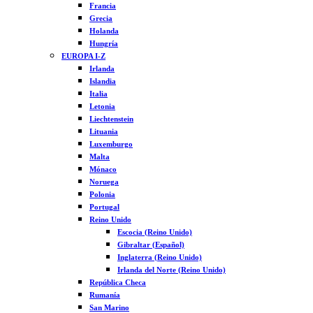
Francia
Grecia
Holanda
Hungría
EUROPA I-Z
Irlanda
Islandia
Italia
Letonia
Liechtenstein
Lituania
Luxemburgo
Malta
Mónaco
Noruega
Polonia
Portugal
Reino Unido
Escocia (Reino Unido)
Gibraltar (Español)
Inglaterra (Reino Unido)
Irlanda del Norte (Reino Unido)
República Checa
Rumanía
San Marino