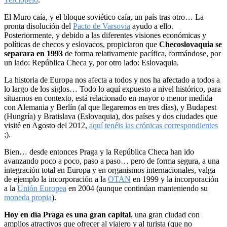
El Muro caía, y el bloque soviético caía, un país tras otro… La
pronta disolución del
Pacto de Varsovia
ayudo a ello.
Posteriormente, y debido a las diferentes visiones económicas y
políticas de checos y eslovacos, propiciaron que
Checoslovaquia se
separara en 1993
de forma relativamente pacífica, formándose, por
un lado: República Checa y, por otro lado: Eslovaquia.
La historia de Europa nos afecta a todos y nos ha afectado a todos a
lo largo de los siglos… Todo lo aquí expuesto a nivel histórico, para
situarnos en contexto, está relacionado en mayor o menor medida
con Alemania y Berlín (al que llegaremos en tres días), y Budapest
(Hungría) y Bratislava (Eslovaquia), dos países y dos ciudades que
visité en Agosto del 2012,
aquí tenéis las crónicas correspondientes
;).
Bien… desde entonces Praga y la República Checa han ido
avanzando poco a poco, paso a paso… pero de forma segura, a una
integración total en Europa y en organismos internacionales, valga
de ejemplo la incorporación a la
OTAN
en 1999 y la incorporación
a la
Unión Europea
en 2004 (aunque continúan manteniendo su
moneda propia
).
Hoy en día Praga es una gran capital
, una gran ciudad con
amplios atractivos que ofrecer al viajero y al turista (que no