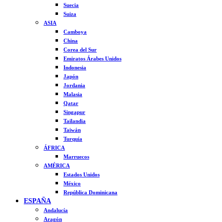
Suecia
Suiza
ASIA
Camboya
China
Corea del Sur
Emiratos Árabes Unidos
Indonesia
Japón
Jordania
Malasia
Qatar
Singapur
Tailandia
Taiwán
Turquía
ÁFRICA
Marruecos
AMÉRICA
Estados Unidos
México
República Dominicana
ESPAÑA
Andalucía
Aragón