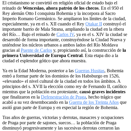
El cristianismo se convirtió en religión oficial de estado bajo el
reinado de
Wenceslao, ahora patrón de los checos
. En el 950 el
Rey alemán Otto I conquista Bohemia y la incorpora al Sacro
Imperio Romano Germánico. Se ampliaron los límites de la ciudad,
especialmente, ya en el s. XII cuando el Rey
Otakar II
construyó el
importante barrio de Mala Strana, ampliando la ciudad en la ribera
del Río… Bajo el reinado de
Carlos IV
, ya en el s. XIV la ciudad se
desarrolló de forma importante, construyéndose la Ciudad Nueva y
uniéndose los núcleos urbanos a ambos lados del Río Moldava
gracias al
Puente de Carlos
y, propiciando así, la construcción de
la
primera Universidad de Europa Central
. Esta etapa dio a la
ciudad el esplendor gótico que ahora muestra.
Ya en la Edad Moderna, posterior a las
Guerras Husitas
, Bohemia
entró a formar parte de los dominios de los Habsburgo en 1526,
«elevando» el nivel cultural de la ciudad en todos los ámbitos. A
principios del s. XVII la elección como rey de Fernando II, católico
mientras que la población era protestante,
causó graves incidentes
que finalizaron en la
Defenestración de Praga
, hecho trágico que
acabó a su vez desembocando en la
Guerra de los Treinta Años
que
asoló gran parte de Europa y en especial la región de Bohemia.
Tras años de guerras, victorias y derrotas, masacres y ocupaciones
de Praga por parte de sajones, suecos… la población de Praga
disminuyó progresivamente y las sucesivas derrotas cerraron las