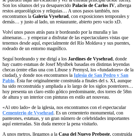
Son los sótanos del ya desaparecido
Palacio de Carlos IV
, alberga
restos arqueológicos y reliquias… A unos pasos también, nos
encontramos la
Galería Vysehrad
, con exposiciones temporales y
demás… y justo al lado, un restaurante, abierto pero vacío xD.
Volví unos pasos atrás para ir bordeando por la muralla y las
almenaras… y empezar a disfrutar de las espectaculares vistas que
tenemos desde aquí, especialmente del Río Moldava y sus puentes,
rodeado de un entorno magnífico.
Seguí bordeando y me dirigí a los
Jardines de Vysehrad
, donde
hay cuatro estatuas de Josef Myslbek basadas en distintas leyendas
checas (entre ellas una con Libuse y Premysl, los «fundadores» de la
ciudad), y donde nos encontramos la
Iglesia de San Pedro y San
Pablo
. Ésta fue originalmente construida a finales del s. XI, aunque
ha sido reconstruida y ampliada a lo largo de los siglos posteriores…
hoy presenta un claro estilo gótico predominante, dos torres de 58m
de altura y un interior con pinturas en estilo art nouveau.
«Al otro lado» de la iglesia, nos encontramos con el espectacular
Cementerio de Vysehrad
. Es un cementerio monumental, con
panteones, estatuas, y un gran número de celebridades importantes
aquí enterradas. Sin duda merece la pena visitarlo.
A unos metros, llegamos a la
Casa del Nuevo Preboste
, construida