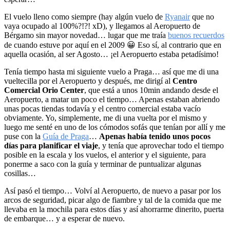
El vuelo lleno como siempre (hay algún vuelo de
Ryanair
que no
vaya ocupado al 100%?!?! xD), y llegamos al Aeropuerto de
Bérgamo sin mayor novedad… lugar que me traía
buenos recuerdos
de cuando estuve por aquí en el 2009 😀 Eso sí, al contrario que en
aquella ocasión, al ser Agosto… ¡el Aeropuerto estaba petadísimo!
Tenía tiempo hasta mi siguiente vuelo a Praga… así que me di una
vueltecilla por el Aeropuerto y después, me dirigí al
Centro
Comercial Orio Center
, que está a unos 10min andando desde el
Aeropuerto, a matar un poco el tiempo… Apenas estaban abriendo
unas pocas tiendas todavía y el centro comercial estaba vacío
obviamente. Yo, simplemente, me di una vuelta por el mismo y
luego me senté en uno de los cómodos sofás que tenían por allí y me
puse con la
Guía de Praga
…
Apenas había tenido unos pocos
días para planificar el viaje
, y tenía que aprovechar todo el tiempo
posible en la escala y los vuelos, el anterior y el siguiente, para
ponerme a saco con la guía y terminar de puntualizar algunas
cosillas…
Así pasó el tiempo… Volví al Aeropuerto, de nuevo a pasar por los
arcos de seguridad, picar algo de fiambre y tal de la comida que me
llevaba en la mochila para estos días y así ahorrarme dinerito, puerta
de embarque… y a esperar de nuevo.