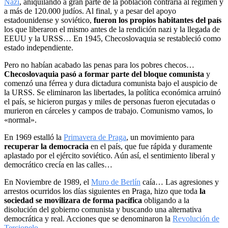
Nazi
, aniquilando a gran parte de la población contraria al régimen y
a más de 120.000 judíos. Al final, y a pesar del apoyo
estadounidense y soviético,
fueron los propios habitantes del país
los que liberaron el mismo antes de la rendición nazi y la llegada de
EEUU y la URSS… En 1945, Checoslovaquia se restableció como
estado independiente.
Pero no habían acabado las penas para los pobres checos…
Checoslovaquia pasó a formar parte del bloque comunista
y
comenzó una férrea y dura dictadura comunista bajo el auspicio de
la URSS. Se eliminaron las libertades, la política económica arruinó
el país, se hicieron purgas y miles de personas fueron ejecutadas o
murieron en cárceles y campos de trabajo. Comunismo vamos, lo
«normal».
En 1969 estalló la
Primavera de Praga
, un movimiento para
recuperar la democracia
en el país, que fue rápida y duramente
aplastado por el ejército soviético. Aún así, el sentimiento liberal y
democrático crecía en las calles…
En Noviembre de 1989, el
Muro de Berlín
caía… Las agresiones y
arrestos ocurridos los días siguientes en Praga, hizo que toda
la
sociedad se movilizara de forma pacífica
obligando a la
disolución del gobierno comunista y buscando una alternativa
democrática y real. Acciones que se denominaron la
Revolución de
Terciopelo
.