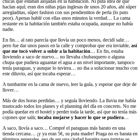
chicas que estaban alojadas en la habitación. Ni puta idea de qué
hacían aquí; eran dos niñas pijas inglesas de unos 20 años, ahí súper
arregladitas, súper fashion con sus pendientitos de perla (lo puto
peor). Apenas hablé con ellas unos minutos la verdad… La cama
restante en la habitación también estaba ocupada, aunque no había
nadie.
En fin… al rato parecía que llovía un poco menos, decidí salir…
pero fue dar unos pasos en la calle y comprobar que era inviable,
así
que me tocó volver a subir a la habitación
… En fin, estaba
lloviendo a saco de nuevo… no llevaba chubasquero o alguna
chupa que pudiera aguantar el agua a un nivel importante, tampoco
tenía paraguas, y aunque lo tuviera… no iba a solucionar mucho con
este diluvio, así que tocaba esperar…
A tumbarme en la cama de nuevo, leer la guía, y esperar que deje de
llover…
Más de dos horas perdidas… y seguía lloviendo. La lluvia me había
trastocado todos los planes y el planning del día en concreto. No me
podía quedar en el hostel y perder toda la tarde, así que no tenía más
cojones que salir,
tocaba mojarse y hacer lo que se pudiera
…
A saco, llovía a saco… Compré el paraguas más barato en una
tienda cercana… ¡y ya eran 5€, su puta madre! Praga no es barata en
términos generales, eso de ser una ciudad baratita para turistas se