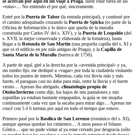
se acercan por aquí en un viaje a Praga
, suele estar fuera de las
«rutas»… No entiendo el por qué, sinceramente.
Entré por la
Puerta de Tabor
(la entrada principal), y continué por
el camino adoquinado cruzando la
Puerta de Spicka
(es parte de la
Oficina de Información y lo único que queda de la muralla
construida por Carlos IV del s. XIV), y la
Puerta de Leopoldo
(del
s. XVII, la mejor conservada y elaborada de la fortaleza), hasta
llegar a la
Rotonda de San Martín
(una pequeña capilla del s. XI y
que es el edificio en pie más antiguo de Praga), y la
Capilla de
Santa María de la Muralla
(barroca de 1750).
A partir de aquí, giré a la derecha por la «avenida principal» y ya,
sin rumbo fijo, me dediqué a «vagar» por toda la ciudadela visitando
todos los puntos de interés. Mientras, cada vez llovía más y más
fuerte, el paraguas casi no daba para más, entre la lluvia y el fuerte
viento… Apenas iba abrigado,
climatología propia de
Otoño/Invierno
como dije, los bajos de mis pantalones y mis
zapatillas ya estaban bastante empapados, la guía se me mojaba
continuamente cada vez que la sacaba para mirar algo… Apenas me
crucé con 5 ó 6 turistas por aquí en todo el tiempo que estuve.
Primero pasé por la
Basílica de San Lorenzo
(románico del s. XI),
aunque apenas quedan los cimientos… A unos pasos el Sótano
Gótico… que no pude visitar al ya estar cerrado por desgracia (sólo
se pueden bajar las escaleras y ver la entrada principal desde fuera).