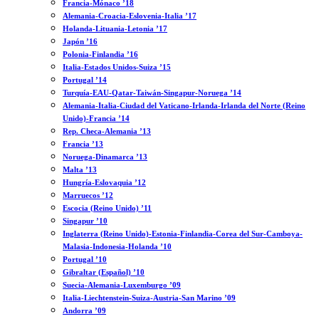
Francia-Mónaco ’18
Alemania-Croacia-Eslovenia-Italia ’17
Holanda-Lituania-Letonia ’17
Japón ’16
Polonia-Finlandia ’16
Italia-Estados Unidos-Suiza ’15
Portugal ’14
Turquía-EAU-Qatar-Taiwán-Singapur-Noruega ’14
Alemania-Italia-Ciudad del Vaticano-Irlanda-Irlanda del Norte (Reino
Unido)-Francia ’14
Rep. Checa-Alemania ’13
Francia ’13
Noruega-Dinamarca ’13
Malta ’13
Hungría-Eslovaquia ’12
Marruecos ’12
Escocia (Reino Unido) ’11
Singapur ’10
Inglaterra (Reino Unido)-Estonia-Finlandia-Corea del Sur-Camboya-
Malasia-Indonesia-Holanda ’10
Portugal ’10
Gibraltar (Español) ’10
Suecia-Alemania-Luxemburgo ’09
Italia-Liechtenstein-Suiza-Austria-San Marino ’09
Andorra ’09