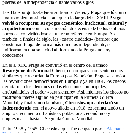
puertas de la independencia durante varios siglos.
Los Habsburgo trasladaron su trono a Viena, y Praga quedó como
una «simple» provincia… aunque a lo largo del s. XVIII
Praga
volvió a recuperar su apogeo económico, intelectual, cultural y
arquitectónico
con la construcción de decenas de bellos edificios
barrocos, convirtiéndose en un gran referente en Europa. Así
también, a finales de siglo, las «cuatro ciudades» (barrios) que
constituían Praga de forma más o menos independiente, se
unificaron en una sola ciudad, formando la Praga que hoy
conocemos.
En el s. XIX, Praga se convirtió en el centro del llamado
Resurgimiento Nacional Checo
, en comparsa con sentimientos
similares que recorrían la Europa post Napoleón. Praga se sumó a
las revoluciones democráticas en Europa y ya en 1861, los checos
derrotaron a los alemanes en las elecciones municipales,
arrebatándoles el poder «para siempre». Así, mientras los checos no
mostraron interés alguno en participar en la Primera Guerra
Mundial, y finalizando la misma,
Checoslovaquia declaró su
independencia
con el apoyo aliado en 1918, experimentando un
amplio crecimiento urbanístico, poblacional, económico y
empresarial… hasta la Segunda Guerra Mundial…
Entre 1938 y 1945, Checoslovaquia fue ocupada por la
Alemania