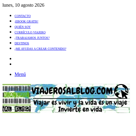
lunes, 10 agosto 2026
CONTACTO
¡EBOOK GRATIS!
QUIÉN SOY
CURRÍCULO VIAJERO
¿TRABAJAMOS JUNTOS?
DESTINOS
¿ME AYUDAS A CREAR CONTENIDO?
Artículo
al
Buscar
azar
Menú