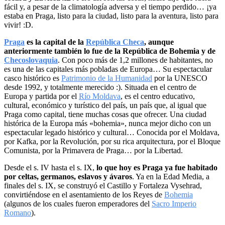
fácil y, a pesar de la climatología adversa y el tiempo perdido… ¡ya
estaba en Praga, listo para la ciudad, listo para la aventura, listo para
vivir! :D.
Praga
es la capital de la
República Checa
, aunque
anteriormente también lo fue de la República de Bohemia y de
Checoslovaquia
. Con poco más de 1,2 millones de habitantes, no
es una de las capitales más pobladas de Europa… Su espectacular
casco histórico es
Patrimonio de la Humanidad
por la UNESCO
desde 1992, y totalmente merecido :). Situada en el centro de
Europa y partida por el
Río Moldava
, es el centro educativo,
cultural, económico y turístico del país, un país que, al igual que
Praga como capital, tiene muchas cosas que ofrecer. Una ciudad
histórica de la Europa más «bohemia», nunca mejor dicho con un
espectacular legado histórico y cultural… Conocida por el Moldava,
por Kafka, por la Revolución, por su rica arquitectura, por el Bloque
Comunista, por la Primavera de Praga… por la Libertad.
Desde el s. IV hasta el s. IX,
lo que hoy es Praga ya fue habitado
por celtas, germanos, eslavos y ávaros
. Ya en la Edad Media, a
finales del s. IX, se construyó el Castillo y Fortaleza Vysehrad,
convirtiéndose en el asentamiento de los Reyes de
Bohemia
(algunos de los cuales fueron emperadores del
Sacro Imperio
Romano
).