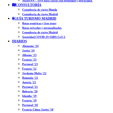
NordVPN – VPN para viajar con seguridad y privacidad.
CONSULTORÍA
Consultoría de viajes Mundo
Consultoría de viajes Madrid
GUÍA TURISMO MADRID
Rutas genéricas y free tours
Rutas privadas y personalizadas
Consultoría de viajes Madrid
Seguridad COVID-19 SARS-CoV-2
DIARIOS
Alemania ’24
Japón ’24
Albania ’23
Francia ’23
Portugal ’23
Francia ’22
Jordania-Malta ’22
Rumanía ’22
Austria ’21
Portugal ’21
Bulgaria ’20
Islandia ’19
Francia ’19
Portugal ’18
Francia-China-Japón ’18