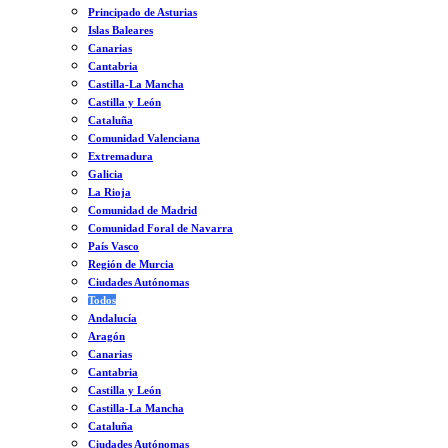
Principado de Asturias
Islas Baleares
Canarias
Cantabria
Castilla-La Mancha
Castilla y León
Cataluña
Comunidad Valenciana
Extremadura
Galicia
La Rioja
Comunidad de Madrid
Comunidad Foral de Navarra
País Vasco
Región de Murcia
Ciudades Autónomas
Todos
Andalucía
Aragón
Canarias
Cantabria
Castilla y León
Castilla-La Mancha
Cataluña
Ciudades Autónomas