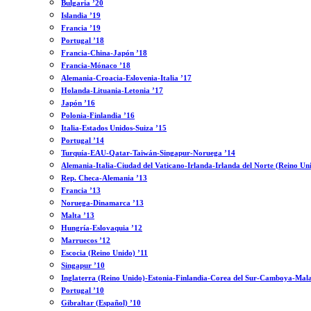
Bulgaria ’20
Islandia ’19
Francia ’19
Portugal ’18
Francia-China-Japón ’18
Francia-Mónaco ’18
Alemania-Croacia-Eslovenia-Italia ’17
Holanda-Lituania-Letonia ’17
Japón ’16
Polonia-Finlandia ’16
Italia-Estados Unidos-Suiza ’15
Portugal ’14
Turquía-EAU-Qatar-Taiwán-Singapur-Noruega ’14
Alemania-Italia-Ciudad del Vaticano-Irlanda-Irlanda del Norte (Reino Un
Rep. Checa-Alemania ’13
Francia ’13
Noruega-Dinamarca ’13
Malta ’13
Hungría-Eslovaquia ’12
Marruecos ’12
Escocia (Reino Unido) ’11
Singapur ’10
Inglaterra (Reino Unido)-Estonia-Finlandia-Corea del Sur-Camboya-Mala
Portugal ’10
Gibraltar (Español) ’10