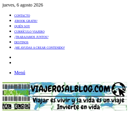
jueves, 6 agosto 2026
CONTACTO
¡EBOOK GRATIS!
QUIÉN SOY
CURRÍCULO VIAJERO
¿TRABAJAMOS JUNTOS?
DESTINOS
¿ME AYUDAS A CREAR CONTENIDO?
Artículo
al
Buscar
azar
Menú