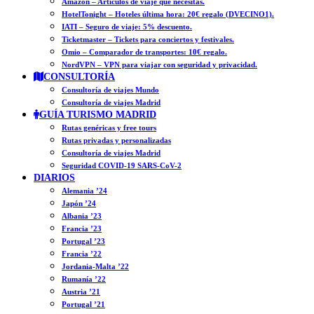
Amazon – Artículos de viaje que necesitas.
HotelTonight – Hoteles última hora: 20€ regalo (DVECINO1).
IATI – Seguro de viaje: 5% descuento.
Ticketmaster – Tickets para conciertos y festivales.
Omio – Comparador de transportes: 10€ regalo.
NordVPN – VPN para viajar con seguridad y privacidad.
CONSULTORÍA
Consultoría de viajes Mundo
Consultoría de viajes Madrid
GUÍA TURISMO MADRID
Rutas genéricas y free tours
Rutas privadas y personalizadas
Consultoría de viajes Madrid
Seguridad COVID-19 SARS-CoV-2
DIARIOS
Alemania ’24
Japón ’24
Albania ’23
Francia ’23
Portugal ’23
Francia ’22
Jordania-Malta ’22
Rumanía ’22
Austria ’21
Portugal ’21