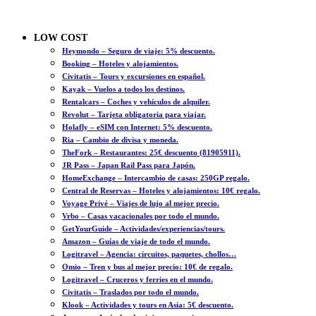
LOW COST
Heymondo – Seguro de viaje: 5% descuento.
Booking – Hoteles y alojamientos.
Civitatis – Tours y excursiones en español.
Kayak – Vuelos a todos los destinos.
Rentalcars – Coches y vehículos de alquiler.
Revolut – Tarjeta obligatoria para viajar.
Holafly – eSIM con Internet: 5% descuento.
Ria – Cambio de divisa y moneda.
TheFork – Restaurantes: 25€ descuento (81905911).
JR Pass – Japan Rail Pass para Japón.
HomeExchange – Intercambio de casas: 250GP regalo.
Central de Reservas – Hoteles y alojamientos: 10€ regalo.
Voyage Privé – Viajes de lujo al mejor precio.
Vrbo – Casas vacacionales por todo el mundo.
GetYourGuide – Actividades/experiencias/tours.
Amazon – Guías de viaje de todo el mundo.
Logitravel – Agencia: circuitos, paquetes, chollos…
Omio – Tren y bus al mejor precio: 10€ de regalo.
Logitravel – Cruceros y ferries en el mundo.
Civitatis – Traslados por todo el mundo.
Klook – Actividades y tours en Asia: 5€ descuento.