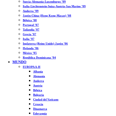
Suecia-Alemania-Luxemburgo ’09
Italia-Liechtenstein-Suiza-Austria-San Marino ’09
Andorra ’09
Japón-China (Hong Kong-Macao) ’08
Bélgica ’08
Portugal ’07
Tailandia ’07
Grecia ’07
Italia ’07
Inglaterra (Reino Unido)-Japón ’06
Holanda ’06
México ’05
República Dominicana ’04
MUNDO
EUROPA A-H
Albania
Alemania
Andorra
Austria
Bélgica
Bulgaria
Ciudad del Vaticano
Croacia
Dinamarca
Eslovaquia