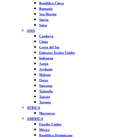
República Checa
Rumanía
San Marino
Suecia
Suiza
ASIA
Camboya
China
Corea del Sur
Emiratos Árabes Unidos
Indonesia
Japón
Jordania
Malasia
Qatar
Singapur
Tailandia
Taiwán
Turquía
ÁFRICA
Marruecos
AMÉRICA
Estados Unidos
México
República Dominicana