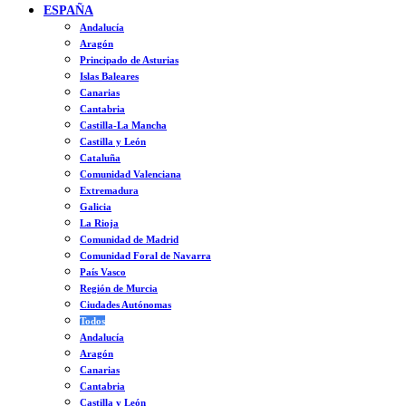
ESPAÑA
Andalucía
Aragón
Principado de Asturias
Islas Baleares
Canarias
Cantabria
Castilla-La Mancha
Castilla y León
Cataluña
Comunidad Valenciana
Extremadura
Galicia
La Rioja
Comunidad de Madrid
Comunidad Foral de Navarra
País Vasco
Región de Murcia
Ciudades Autónomas
Todos
Andalucía
Aragón
Canarias
Cantabria
Castilla y León