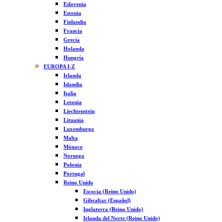
Eslovenia
Estonia
Finlandia
Francia
Grecia
Holanda
Hungría
EUROPA I-Z
Irlanda
Islandia
Italia
Letonia
Liechtenstein
Lituania
Luxemburgo
Malta
Mónaco
Noruega
Polonia
Portugal
Reino Unido
Escocia (Reino Unido)
Gibraltar (Español)
Inglaterra (Reino Unido)
Irlanda del Norte (Reino Unido)