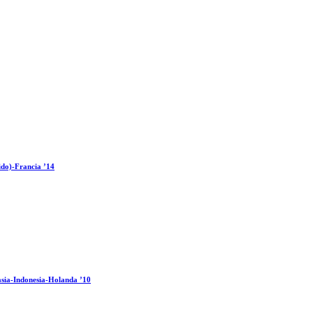
ido)-Francia ’14
sia-Indonesia-Holanda ’10