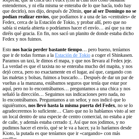
entendernos, y ni ella misma se enteraba de lo que hacía, todo hay
que decirlo), nos dijo, después de 20min,
que al ser Domingo no se
podían realizar envíos
, que podíamos ir a una de las «centrales» de
Fedex, cerca de la Estación de Tokio, y probar allí, pero que no
sabía si estaría abierta o podríamos hacer el envío… así que ya me
diréis qué gracia. En fin, nos sacó un planito de donde estaba dicho
Fedex y nos fuimos.
Esto
nos hacía perder bastante tiempo
… pero bueno, teníamos
que ir de todas formas a la
Estación de Tokio
a coger el Shinkasen.
Paramos un taxi, le dimos el mapa, y que nos llevara al Fedex jeje.
La verdad es que el taxista no se enteraba mucho del mapita, y nos
dejó cerca, pero no exactamente en el lugar, así que, cargando con
las maletas y bolsas, fuimos a buscarlo… Después de dar un par de
vueltas a la manzana, estábamos seguros que tenía que estar por
aquí, pero no lo encontrábamos… preguntamos a una chica y nos
señaló la dirección… Seguimos sus indicaciones pero nada, no
lo encontrábamos. Preguntamos a un señor, y nos indicó que lo
siguiéramos,
nos llevó hasta la misma puerta del Fedex
, no se lo
agradeceremos lo suficiente… Claro que no lo habíamos visto al ser
un local dentro de una especie de centro comercial, no estaba a pie
de calle, y además estaba cerrado :(. Así que nos jodimos, y no
pudimos hacer el envío, qué se le va a hacer, ya lo haríamos desde
Kioto, la putada es que teníamos que ir «cargando» con más
cosillas…