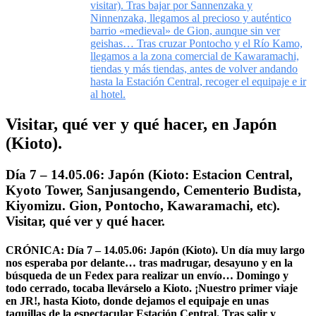
visitar). Tras bajar por Sannenzaka y
Ninnenzaka, llegamos al precioso y auténtico
barrio «medieval» de Gion, aunque sin ver
geishas… Tras cruzar Pontocho y el Río Kamo,
llegamos a la zona comercial de Kawaramachi,
tiendas y más tiendas, antes de volver andando
hasta la Estación Central, recoger el equipaje e ir
al hotel.
Visitar, qué ver y qué hacer, en Japón
(Kioto).
Día 7 – 14.05.06: Japón (Kioto: Estacion Central,
Kyoto Tower, Sanjusangendo, Cementerio Budista,
Kiyomizu. Gion, Pontocho, Kawaramachi, etc).
Visitar, qué ver y qué hacer.
CRÓNICA: Día 7 – 14.05.06: Japón (Kioto). Un día muy largo
nos esperaba por delante… tras madrugar, desayuno y en la
búsqueda de un Fedex para realizar un envío… Domingo y
todo cerrado, tocaba llevárselo a Kioto. ¡Nuestro primer viaje
en JR!, hasta Kioto, donde dejamos el equipaje en unas
taquillas de la espectacular Estación Central. Tras salir y