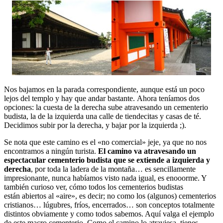
Nos bajamos en la parada correspondiente, aunque está un poco
lejos del templo y hay que andar bastante. Ahora teníamos dos
opciones: la cuesta de la derecha sube atravesando un cementerio
budista, la de la izquierda una calle de tiendecitas y casas de té.
Decidimos subir por la derecha, y bajar por la izquierda ;).
Se nota que este camino es el «no comercial» jeje, ya que no nos
encontramos a ningún turista.
El camino va atravesando un
espectacular cementerio budista que se extiende a izquierda y
derecha
, por toda la ladera de la montaña… es sencillamente
impresionante, nunca habíamos visto nada igual, es enooorme. Y
también curioso ver, cómo todos los cementerios budistas
están abiertos al «aire», es decir; no como los (algunos) cementerios
cristianos… lúgubres, fríos, encerrados… son conceptos totalmente
distintos obviamente y como todos sabemos. Aquí valga el ejemplo
de este macro cementerio. Como el camino lo atraviesa, tienes