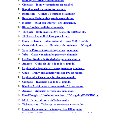
Booking – Hoteles y alojamientos.
Civitatis – Tours y excursiones en español.
Kayak – Vuelos a todos los destinos.
Rentalcars – Coches y vehículos de alquiler.
Revolut – Tarjeta obligatoria para viajar.
Holafly – eSIM con Internet: 5% descuento.
Ria – Cambio de divisa y moneda.
TheFork – Restaurantes: 25€ descuento (81905911).
JR Pass – Japan Rail Pass para Japón.
HomeExchange – Intercambio de casas: 250GP regalo.
Central de Reservas – Hoteles y alojamientos: 10€ regalo.
Voyage Privé – Viajes de lujo al mejor precio.
Vrbo – Casas vacacionales por todo el mundo.
GetYourGuide – Actividades/experiencias/tours.
Amazon – Guías de viaje de todo el mundo.
Logitravel – Agencia: circuitos, paquetes, chollos…
Omio – Tren y bus al mejor precio: 10€ de regalo.
Logitravel – Cruceros y ferries en el mundo.
Civitatis – Traslados por todo el mundo.
Klook – Actividades y tours en Asia: 5€ descuento.
Amazon – Artículos de viaje que necesitas.
HotelTonight – Hoteles última hora: 20€ regalo (DVECINO1).
IATI – Seguro de viaje: 5% descuento.
Ticketmaster – Tickets para conciertos y festivales.
Omio – Comparador de transportes: 10€ regalo.