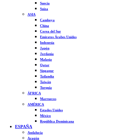
Suecia
Suiza
ASIA
Camboya
China
Corea del Sur
Emiratos Árabes Unidos
Indonesia
Japón
Jordania
Malasia
Qatar
Singapur
Tailandia
Taiwán
Turquía
ÁFRICA
Marruecos
AMÉRICA
Estados Unidos
México
República Dominicana
ESPAÑA
Andalucía
Aragón