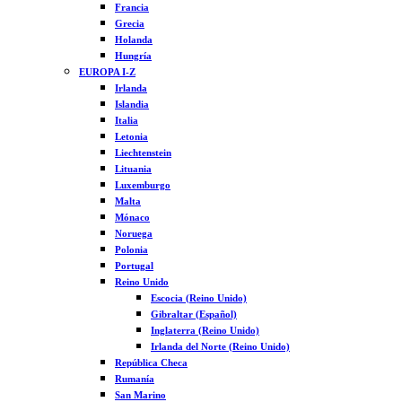
Francia
Grecia
Holanda
Hungría
EUROPA I-Z
Irlanda
Islandia
Italia
Letonia
Liechtenstein
Lituania
Luxemburgo
Malta
Mónaco
Noruega
Polonia
Portugal
Reino Unido
Escocia (Reino Unido)
Gibraltar (Español)
Inglaterra (Reino Unido)
Irlanda del Norte (Reino Unido)
República Checa
Rumanía
San Marino