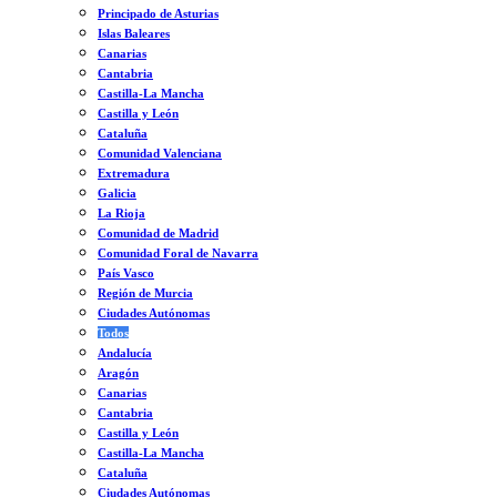
Principado de Asturias
Islas Baleares
Canarias
Cantabria
Castilla-La Mancha
Castilla y León
Cataluña
Comunidad Valenciana
Extremadura
Galicia
La Rioja
Comunidad de Madrid
Comunidad Foral de Navarra
País Vasco
Región de Murcia
Ciudades Autónomas
Todos
Andalucía
Aragón
Canarias
Cantabria
Castilla y León
Castilla-La Mancha
Cataluña
Ciudades Autónomas