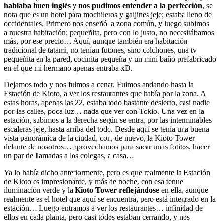
hablaba buen inglés y nos pudimos entender a la perfección
, se
nota que es un hotel para mochileros y gaijines jeje; estaba lleno de
occidentales. Primero nos enseñó la zona común, y luego subimos
a nuestra habitación; pequeñita, pero con lo justo, no necesitábamos
más, por ese precio… Aquí, aunque también era habitación
tradicional de tatami, no tenían futones, sino colchones, una tv
pequeñita en la pared, cocinita pequeña y un mini baño prefabricado
en el que mi hermano apenas entraba xD.
Dejamos todo y nos fuimos a cenar. Fuimos andando hasta la
Estación de Kioto, a ver los restaurantes que había por la zona. A
estas horas, apenas las 22, estaba todo bastante desierto, casi nadie
por las calles, poca luz… nada que ver con Tokio. Una vez en la
estación, subimos a la derecha según se entra, por las interminables
escaleras jeje, hasta arriba del todo. Desde aquí se tenía una buena
vista panorámica de la ciudad, con, de nuevo, la Kioto Tower
delante de nosotros… aprovechamos para sacar unas fotitos, hacer
un par de llamadas a los colegas, a casa…
Ya lo había dicho anteriormente, pero es que realmente la Estación
de Kioto es impresionante, y más de noche, con esa tenue
iluminación verde y la
Kioto Tower reflejándose
en ella, aunque
realmente es el hotel que aquí se encuentra, pero está integrado en la
estación… Luego entramos a ver los restaurantes… infinidad de
ellos en cada planta, pero casi todos estaban cerrando, y nos