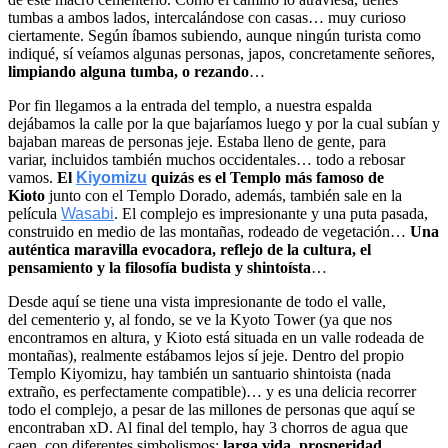
tumbas a ambos lados, intercalándose con casas… muy curioso
ciertamente. Según íbamos subiendo, aunque ningún turista como
indiqué, sí veíamos algunas personas, japos, concretamente señores,
limpiando alguna tumba, o rezando
…
Por fin llegamos a la entrada del templo, a nuestra espalda
dejábamos la calle por la que bajaríamos luego y por la cual subían y
bajaban mareas de personas jeje. Estaba lleno de gente, para
variar, incluidos también muchos occidentales… todo a rebosar
vamos.
El
Kiyomizu
quizás es el Templo más famoso de
Kioto
junto con el Templo Dorado, además, también sale en la
película
Wasabi
. El complejo es impresionante y una puta pasada,
construido en medio de las montañas, rodeado de vegetación…
Una
auténtica maravilla evocadora, reflejo de la cultura, el
pensamiento y la filosofía budista y shintoísta
…
Desde aquí se tiene una vista impresionante de todo el valle,
del cementerio y, al fondo, se ve la Kyoto Tower (ya que nos
encontramos en altura, y Kioto está situada en un valle rodeada de
montañas), realmente estábamos lejos sí jeje. Dentro del propio
Templo Kiyomizu, hay también un santuario shintoista (nada
extraño, es perfectamente compatible)… y es una delicia recorrer
todo el complejo, a pesar de las millones de personas que aquí se
encontraban xD. Al final del templo, hay 3 chorros de agua que
caen, con diferentes simbolismos:
larga vida, prosperidad