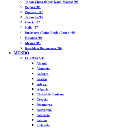
Japón-China (Hong Kong-Macao) ’08
Bélgica ’08
Portugal ’07
Tailandia ’07
Grecia ’07
Italia ’07
Inglaterra (Reino Unido)-Japón ’06
Holanda ’06
México ’05
República Dominicana ’04
MUNDO
EUROPA A-H
Albania
Alemania
Andorra
Austria
Bélgica
Bulgaria
Ciudad del Vaticano
Croacia
Dinamarca
Eslovaquia
Eslovenia
Estonia
Finlandia