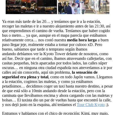
Ya eran más tarde de las 20… y teníamos que ir a la estación,
recoger las maletas e ir a nuestro alojamiento antes de las 21:30, así
que emprendimos el camino de vuelta. Teníamos que haber cogido
bus o metro… ya que, aunque en el mapa parecía que estábamos
relativamente cerca… nos costó nuestra
media hora larga
a buen
paso llegar jeje, realmente estaba a tomar por culooo xD. Pero
bueno, sabíamos que tarde o temprano según íbamos
andando debíamos ver la Kyoto Tower delante de nosotros, como
así fue. Decir que en el camino, íbamos atravesando callejuelas, con
casitas pequeñas, bicis aparcadas por todos lados, las calles súper
oscuras… en ninguna otra ciudad española nos atreveríamos a ir por
calles así sin conocerlo, aquí sin problema,
la sensación de
seguridad era plena y total
, como en todo Japón vamos. Llegamos
a la estación, cogimos las maletas, y como ya estábamos
petadísimos… decidimos coger un taxi hasta nuestro destino, a pesar
de que está sólo a 10min andando desde la estación, pero con la
caminata que llevábamos encima y ahora cargando con las maletas y
bolsas… El taxista dio un par de vueltas hasta que encontró la calle,
y nos dejó justo en la esquina, ahí teníamos el
Tour Club Kyoto
;).
Entramos y hablamos con el chico de recepción; Kimi, muy majo,