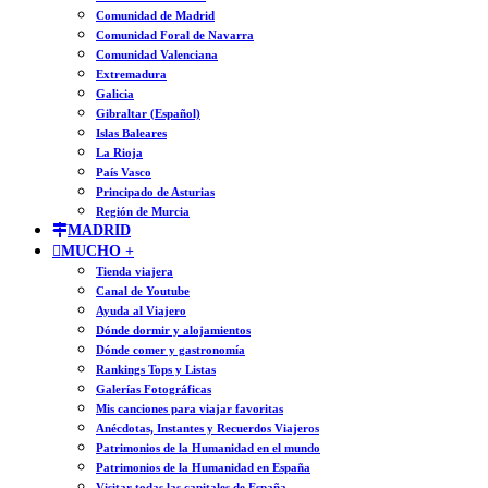
Comunidad de Madrid
Comunidad Foral de Navarra
Comunidad Valenciana
Extremadura
Galicia
Gibraltar (Español)
Islas Baleares
La Rioja
País Vasco
Principado de Asturias
Región de Murcia
MADRID
MUCHO +
Tienda viajera
Canal de Youtube
Ayuda al Viajero
Dónde dormir y alojamientos
Dónde comer y gastronomía
Rankings Tops y Listas
Galerías Fotográficas
Mis canciones para viajar favoritas
Anécdotas, Instantes y Recuerdos Viajeros
Patrimonios de la Humanidad en el mundo
Patrimonios de la Humanidad en España
Visitar todas las capitales de España