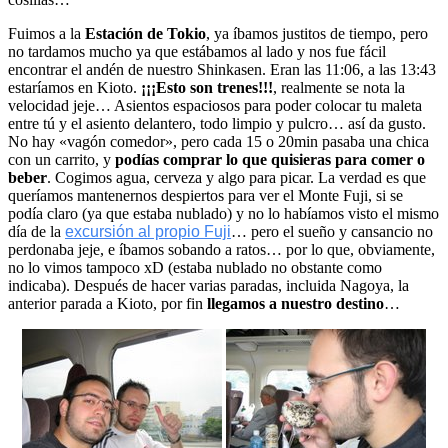
Fuimos a la
Estación de Tokio
, ya íbamos justitos de tiempo, pero
no tardamos mucho ya que estábamos al lado y nos fue fácil
encontrar el andén de nuestro Shinkasen. Eran las 11:06, a las 13:43
estaríamos en Kioto.
¡¡¡Esto son trenes!!!
, realmente se nota la
velocidad jeje… Asientos espaciosos para poder colocar tu maleta
entre tú y el asiento delantero, todo limpio y pulcro… así da gusto.
No hay «vagón comedor», pero cada 15 o 20min pasaba una chica
con un carrito, y
podías comprar lo que quisieras para comer o
beber
. Cogimos agua, cerveza y algo para picar. La verdad es que
queríamos mantenernos despiertos para ver el Monte Fuji, si se
podía claro (ya que estaba nublado) y no lo habíamos visto el mismo
día de la
excursión al propio Fuji
… pero el sueño y cansancio no
perdonaba jeje, e íbamos sobando a ratos… por lo que, obviamente,
no lo vimos tampoco xD (estaba nublado no obstante como
indicaba). Después de hacer varias paradas, incluida Nagoya, la
anterior parada a Kioto, por fin
llegamos a nuestro destino
…