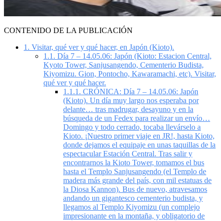
CONTENIDO DE LA PUBLICACIÓN
1.
Visitar, qué ver y qué hacer, en Japón (Kioto).
1.1.
Día 7 – 14.05.06: Japón (Kioto: Estacion Central,
Kyoto Tower, Sanjusangendo, Cementerio Budista,
Kiyomizu. Gion, Pontocho, Kawaramachi, etc). Visitar,
qué ver y qué hacer.
1.1.1.
CRÓNICA: Día 7 – 14.05.06: Japón
(Kioto). Un día muy largo nos esperaba por
delante… tras madrugar, desayuno y en la
búsqueda de un Fedex para realizar un envío…
Domingo y todo cerrado, tocaba llevárselo a
Kioto. ¡Nuestro primer viaje en JR!, hasta Kioto,
donde dejamos el equipaje en unas taquillas de la
espectacular Estación Central. Tras salir y
encontrarnos la Kioto Tower, tomamos el bus
hasta el Templo Sanjusangendo (el Templo de
madera más grande del país, con mil estatuas de
la Diosa Kannon). Bus de nuevo, atravesamos
andando un gigantesco cementerio budista, y
llegamos al Templo Kiyomizu (un complejo
impresionante en la montaña, y obligatorio de