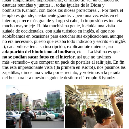
estatuas reunidas y juntitas… todas iguales de la Diosa y
bodhisatta Kannon, con todos los dioses protectores… Por fuera el
templo es grande, ciertamente grande… pero una vez estás en el
interior, parece más grande y largo si cabe, la impresión es todavía
mucho mayor jeje. Había muchísima gente, incluida una visita
guiada de occidentales, con guía turístico en inglés, al que nos
adobábamos en ocasiones para escuchar sus explicaciones, aunque
no era necesario, puesto que estaba todo indicado y escrito en inglés
:), cada «dios» tenía su inscripción, explicándote quién es,
su
adaptación del hinduismo al budismo
, etc… La lástima es que
no se podían sacar fotos en el interior
, así que no tuvimos
más «remedio» que comprar un pack de postales al salir jeje. En fin,
tras esta impresionante vista (¡la primera en Kioto!), nos pusimos las
zapatillas, dimos una vuelta por el recinto, y volvimos a la parada
del bus para ir a nuestro siguiente destino: el Templo Kiyomizu.