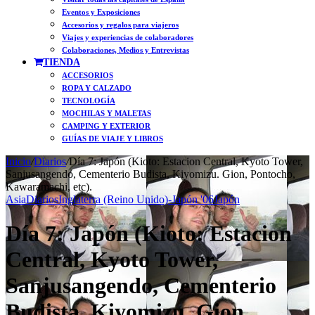
Eventos y Exposiciones
Accesorios y regalos para viajeros
Viajes y experiencias de colaboradores
Colaboraciones, Medios y Entrevistas
TIENDA
ACCESORIOS
ROPA Y CALZADO
TECNOLOGÍA
MOCHILAS Y MALETAS
CAMPING Y EXTERIOR
GUÍAS DE VIAJE Y LIBROS
Inicio
/
Diarios
/
Día 7: Japón (Kioto: Estacion Central, Kyoto Tower,
Sanjusangendo, Cementerio Budista, Kiyomizu. Gion, Pontocho,
Kawaramachi, etc).
Asia
Diarios
Inglaterra (Reino Unido)-Japón '06
Japón
Día 7: Japón (Kioto: Estacion
Central, Kyoto Tower,
Sanjusangendo, Cementerio
Budista, Kiyomizu. Gion,