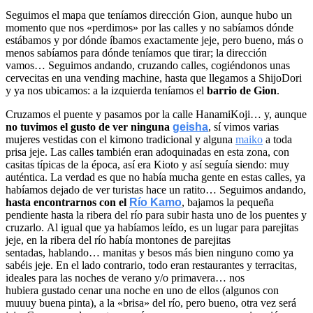
Seguimos el mapa que teníamos dirección Gion, aunque hubo un
momento que nos «perdimos» por las calles y no sabíamos dónde
estábamos y por dónde íbamos exactamente jeje, pero bueno, más o
menos sabíamos para dónde teníamos que tirar; la dirección
vamos… Seguimos andando, cruzando calles, cogiéndonos unas
cervecitas en una vending machine, hasta que llegamos a ShijoDori
y ya nos ubicamos: a la izquierda teníamos el
barrio de Gion
.
Cruzamos el puente y pasamos por la calle HanamiKoji… y, aunque
no tuvimos el gusto de ver ninguna
geisha
, sí vimos varias
mujeres vestidas con el kimono tradicional y alguna
maiko
a toda
prisa jeje. Las calles también eran adoquinadas en esta zona, con
casitas típicas de la época, así era Kioto y así seguía siendo: muy
auténtica. La verdad es que no había mucha gente en estas calles, ya
habíamos dejado de ver turistas hace un ratito… Seguimos andando,
hasta encontrarnos con el
Río Kamo
, bajamos la pequeña
pendiente hasta la ribera del río para subir hasta uno de los puentes y
cruzarlo. Al igual que ya habíamos leído, es un lugar para parejitas
jeje, en la ribera del río había montones de parejitas
sentadas, hablando… manitas y besos más bien ninguno como ya
sabéis jeje. En el lado contrario, todo eran restaurantes y terracitas,
ideales para las noches de verano y/o primavera… nos
hubiera gustado cenar una noche en uno de ellos (algunos con
muuuy buena pinta), a la «brisa» del río, pero bueno, otra vez será