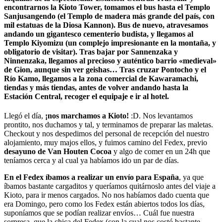
encontrarnos la Kioto Tower, tomamos el bus hasta el Templo
Sanjusangendo (el Templo de madera más grande del país, con
mil estatuas de la Diosa Kannon). Bus de nuevo, atravesamos
andando un gigantesco cementerio budista, y llegamos al
Templo Kiyomizu (un complejo impresionante en la montaña, y
obligatorio de visitar). Tras bajar por Sannenzaka y
Ninnenzaka, llegamos al precioso y auténtico barrio «medieval»
de Gion, aunque sin ver geishas… Tras cruzar Pontocho y el
Río Kamo, llegamos a la zona comercial de Kawaramachi,
tiendas y más tiendas, antes de volver andando hasta la
Estación Central, recoger el equipaje e ir al hotel.
Llegó el día,
¡nos marchamos a Kioto!
:D. Nos levantamos
prontito, nos duchamos y tal, y terminamos de preparar las maletas.
Checkout y nos despedimos del personal de recepción del nuestro
alojamiento, muy majos ellos, y fuimos camino del Fedex, previo
desayuno de Van Houten Cocoa
y algo de comer en un 24h que
teníamos cerca y al cual ya habíamos ido un par de días.
En el Fedex íbamos a realizar un envío para España
, ya que
íbamos bastante cargaditos y queríamos quitárnoslo antes del viaje a
Kioto, para ir menos cargados. No nos habíamos dado cuenta que
era Domingo, pero como los Fedex están abiertos todos los días,
suponíamos que se podían realizar envíos… Cuál fue nuestra
sorpresa, que la chica del Fedex (con la cual nos costó bastante