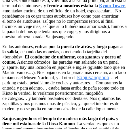
Una vez solucionado esto, volvimos a la salida principal, aquí está la
terminal de autobuses, y
frente a nosotros estaba la
Kyoto Tower
,
«montada» encima de un edificio, de un hotel, espectacular… No
pensábamos en coger tantos autobuses hoy como para amortizar
el bono de autobuses, así que no lo compramos (error, al final
hicimos un viaje más, así que sí lo hubiéramos amortizado), fuimos a
la parada del bus que teníamos que coger, y nos dirigimos a
nuestra primera parada: Sanjusangendo.
En los autobuses,
entras por la puerta de atrás, y luego pagas a
la salida
, echando las monedas, o metiendo la tarjetita del
«bonobús».
El conductor de uniforme, con guantes y gorra of
course
. Asientos cómodos, las paradas van saliendo en un panel
y, aparte, hay una locución en japonés e inglés (igualito todo que en
Madrid vamos…). Nos bajamos en la parada más cercana, a un lado
teníamos el Museo Nacional, y al otro el
Sanjusangendo
… el
parking estaba petadísimo de coches y autocares… Compramos la
entrada y para adentro… estaba hasta arriba de peña (como todo en
Kioto la verdad, lo veríamos posteriormente), mogollón
de colegios… y también bastantes occidentales. Nos quitamos las
zapatillas y nos pusimos unas de plástico, ya que el interior es de
madera y no se podía entrar con calzado de la calle lógicamente.
Sanjusangendo es el templo de madera más largo del país, y
tiene mil estatuas de la Diosa Kannon
. La verdad es que es un
lugar simplemente impresionante, el hecho de ver tal cantidad de