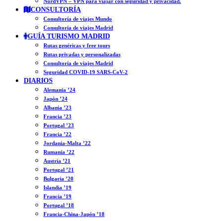
NordVPN – VPN para viajar con seguridad y privacidad.
CONSULTORÍA
Consultoría de viajes Mundo
Consultoría de viajes Madrid
GUÍA TURISMO MADRID
Rutas genéricas y free tours
Rutas privadas y personalizadas
Consultoría de viajes Madrid
Seguridad COVID-19 SARS-CoV-2
DIARIOS
Alemania ’24
Japón ’24
Albania ’23
Francia ’23
Portugal ’23
Francia ’22
Jordania-Malta ’22
Rumanía ’22
Austria ’21
Portugal ’21
Bulgaria ’20
Islandia ’19
Francia ’19
Portugal ’18
Francia-China-Japón ’18