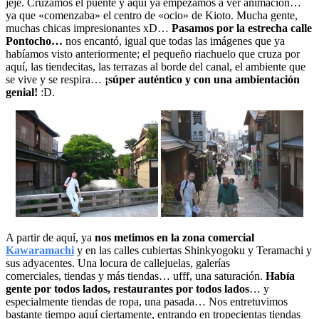
jeje. Cruzamos el puente y aquí ya empezamos a ver animación…
ya que «comenzaba» el centro de «ocio» de Kioto. Mucha gente,
muchas chicas impresionantes xD…
Pasamos por la estrecha calle
Pontocho…
nos encantó, igual que todas las imágenes que ya
habíamos visto anteriormente; el pequeño riachuelo que cruza por
aquí, las tiendecitas, las terrazas al borde del canal, el ambiente que
se vive y se respira…
¡súper auténtico y con una ambientación
genial!
:D.
A partir de aquí, ya
nos metimos en la zona comercial
Kawaramachi
y en las calles cubiertas Shinkyogoku y Teramachi y
sus adyacentes. Una locura de callejuelas, galerías
comerciales, tiendas y más tiendas… ufff, una saturación.
Había
gente por todos lados, restaurantes por todos lados
… y
especialmente tiendas de ropa, una pasada… Nos entretuvimos
bastante tiempo aquí ciertamente, entrando en tropecientas tiendas