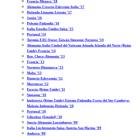
Francia-Mónaco ’18
Alemania-Croacia-Eslovenia-Italia ’17
Holanda-Lituania-Letonia ’17
Japón ’16
Polonia-Finlandia ’16
Italia-Estados Unidos-Suiza ’15
Portugal ’14
Turquía-EAU-Qatar-Taiwán-Singapur-Noruega ’14
Alemania-Italia-Ciudad del Vaticano-Irlanda-Irlanda del Norte (Reino
Unido)-Francia ’14
Rep. Checa-Alemania ’13
Francia ’13
Noruega-Dinamarca ’13
Malta ’13
Hungría-Eslovaquia ’12
Marruecos ’12
Escocia (Reino Unido) ’11
Singapur ’10
Inglaterra (Reino Unido)-Estonia-Finlandia-Corea del Sur-Camboya-
Malasia-Indonesia-Holanda ’10
Portugal ’10
Gibraltar (Español) ’10
Suecia-Alemania-Luxemburgo ’09
Italia-Liechtenstein-Suiza-Austria-San Marino ’09
Andorra ’09