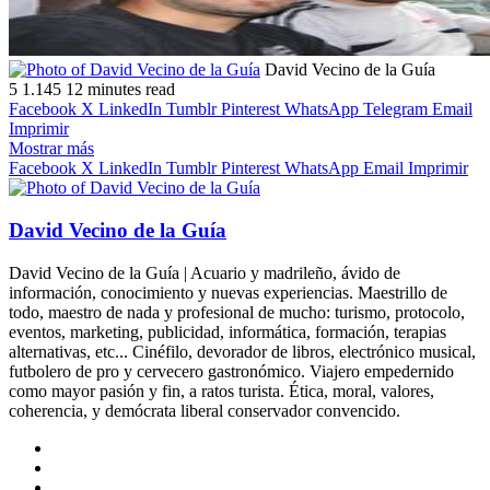
Follow
Send
David Vecino de la Guía
on
an
5
1.145
12 minutes read
X
email
Facebook
X
LinkedIn
Tumblr
Pinterest
WhatsApp
Telegram
Email
Imprimir
Mostrar más
Facebook
X
LinkedIn
Tumblr
Pinterest
WhatsApp
Email
Imprimir
David Vecino de la Guía
David Vecino de la Guía | Acuario y madrileño, ávido de
información, conocimiento y nuevas experiencias. Maestrillo de
todo, maestro de nada y profesional de mucho: turismo, protocolo,
eventos, marketing, publicidad, informática, formación, terapias
alternativas, etc... Cinéfilo, devorador de libros, electrónico musical,
futbolero de pro y cervecero gastronómico. Viajero empedernido
como mayor pasión y fin, a ratos turista. Ética, moral, valores,
coherencia, y demócrata liberal conservador convencido.
Sitio
web
Facebook
X