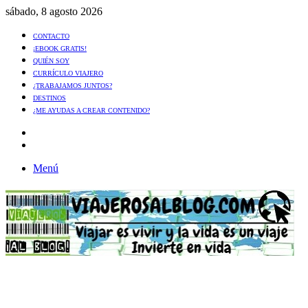
sábado, 8 agosto 2026
CONTACTO
¡EBOOK GRATIS!
QUIÉN SOY
CURRÍCULO VIAJERO
¿TRABAJAMOS JUNTOS?
DESTINOS
¿ME AYUDAS A CREAR CONTENIDO?
Artículo
al
Buscar
azar
Menú