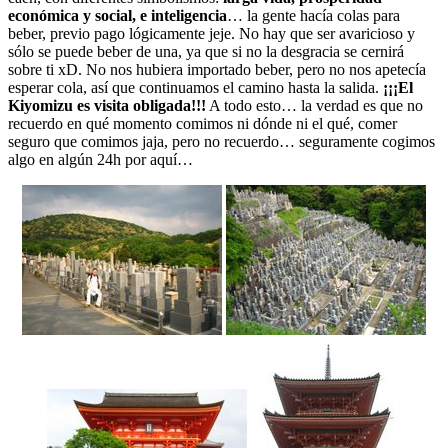
económica y social, e inteligencia
… la gente hacía colas para
beber, previo pago lógicamente jeje. No hay que ser avaricioso y
sólo se puede beber de una, ya que si no la desgracia se cernirá
sobre ti xD. No nos hubiera importado beber, pero no nos apetecía
esperar cola, así que continuamos el camino hasta la salida.
¡¡¡El
Kiyomizu es visita obligada!!!
A todo esto… la verdad es que no
recuerdo en qué momento comimos ni dónde ni el qué, comer
seguro que comimos jaja, pero no recuerdo… seguramente cogimos
algo en algún 24h por aquí…