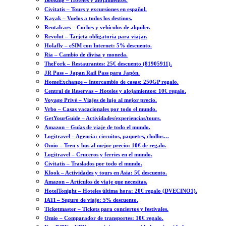
Booking – Hoteles y alojamientos.
Civitatis – Tours y excursiones en español.
Kayak – Vuelos a todos los destinos.
Rentalcars – Coches y vehículos de alquiler.
Revolut – Tarjeta obligatoria para viajar.
Holafly – eSIM con Internet: 5% descuento.
Ria – Cambio de divisa y moneda.
TheFork – Restaurantes: 25€ descuento (81905911).
JR Pass – Japan Rail Pass para Japón.
HomeExchange – Intercambio de casas: 250GP regalo.
Central de Reservas – Hoteles y alojamientos: 10€ regalo.
Voyage Privé – Viajes de lujo al mejor precio.
Vrbo – Casas vacacionales por todo el mundo.
GetYourGuide – Actividades/experiencias/tours.
Amazon – Guías de viaje de todo el mundo.
Logitravel – Agencia: circuitos, paquetes, chollos…
Omio – Tren y bus al mejor precio: 10€ de regalo.
Logitravel – Cruceros y ferries en el mundo.
Civitatis – Traslados por todo el mundo.
Klook – Actividades y tours en Asia: 5€ descuento.
Amazon – Artículos de viaje que necesitas.
HotelTonight – Hoteles última hora: 20€ regalo (DVECINO1).
IATI – Seguro de viaje: 5% descuento.
Ticketmaster – Tickets para conciertos y festivales.
Omio – Comparador de transportes: 10€ regalo.