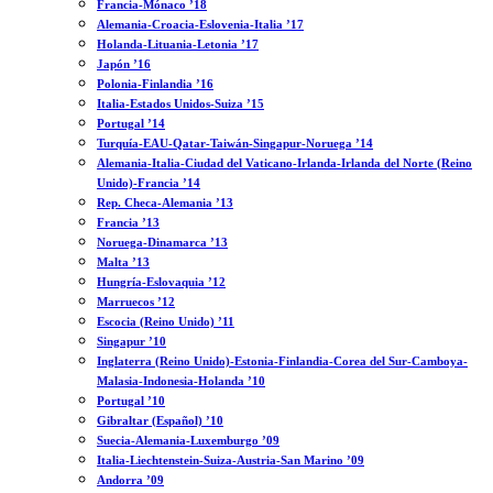
Francia-Mónaco ’18
Alemania-Croacia-Eslovenia-Italia ’17
Holanda-Lituania-Letonia ’17
Japón ’16
Polonia-Finlandia ’16
Italia-Estados Unidos-Suiza ’15
Portugal ’14
Turquía-EAU-Qatar-Taiwán-Singapur-Noruega ’14
Alemania-Italia-Ciudad del Vaticano-Irlanda-Irlanda del Norte (Reino
Unido)-Francia ’14
Rep. Checa-Alemania ’13
Francia ’13
Noruega-Dinamarca ’13
Malta ’13
Hungría-Eslovaquia ’12
Marruecos ’12
Escocia (Reino Unido) ’11
Singapur ’10
Inglaterra (Reino Unido)-Estonia-Finlandia-Corea del Sur-Camboya-
Malasia-Indonesia-Holanda ’10
Portugal ’10
Gibraltar (Español) ’10
Suecia-Alemania-Luxemburgo ’09
Italia-Liechtenstein-Suiza-Austria-San Marino ’09
Andorra ’09