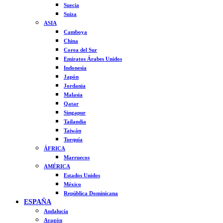
Suecia
Suiza
ASIA
Camboya
China
Corea del Sur
Emiratos Árabes Unidos
Indonesia
Japón
Jordania
Malasia
Qatar
Singapur
Tailandia
Taiwán
Turquía
ÁFRICA
Marruecos
AMÉRICA
Estados Unidos
México
República Dominicana
ESPAÑA
Andalucía
Aragón