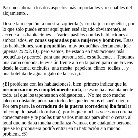
Pasemos ahora a los dos aspectos más importantes y reseñables del
alojamiento…
Desde la recepción, a nuestra izquierda (y con tarjeta magnética, por
lo que sólo puede entrar aquí quien esté alojado obviamente), se
accede a las habitaciones… Varios pasillos con las habitaciones a
ambos lados, en
zonas separadas para mujeres y hombres
. Éstas,
las habitaciones,
son pequeñitas
, muy pequeñitas ciertamente jeje
(apenas 2x2x2,10), pero vamos, he estado en habitaciones más
pequeñas (y peores), para una persona sola es suficiente… Tenemos
una cama cómoda, televisión frente a ti en la pared para que la veas
desde la cama, enchufes, una mesita, papelera, clinex, toallas… y
una botellita de agua regalo de la casa ;).
¿El problema con las habitaciones?, bien, primero indicar que
la
insonorización es completamente nula
; se escucha absolutamente
todo, así que los tapones son obligatorios… No me tocó mucho
jaleo no obstante, pero para todos los que tenemos el sueño ligero…
Por otra parte,
la cerradura de la puerta (corredera) iba fatal
(a
mi compi le pasaba lo mismo), por lo que muchas veces no cerraba
correctamente y te podías tirar varios minutos para abrir o cerrar, al
igual que no daba mucha confianza (vamos, que cualquier persona
que se lo propusiera podría entrar en tu habitación sin mucho
problema :S).