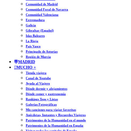
Comunidad de Madrid
Comunidad Foral de Navarra
Comunidad Valenciana
Extremadura
Galicia
Gibraltar (Español)
Islas Baleares
La Rioja
País Vasco
Principado de Asturias
Región de Murcia
MADRID
MUCHO +
Tienda viajera
Canal de Youtube
Ayuda al Viajero
Dónde dormir y alojamientos
Dónde comer y gastronomía
Rankings Tops y Listas
Galerías Fotográficas
Mis canciones para viajar favoritas
Anécdotas, Instantes y Recuerdos Viajeros
Patrimonios de la Humanidad en el mundo
Patrimonios de la Humanidad en España
Visitar todas las capitales de España