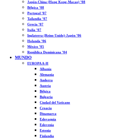
Japón-China (Hong Kong-Macao) ’08
Bélgica ’08
Portugal ’07
Tailandia ’07
Grecia ’07
Italia ’07
Inglaterra (Reino Unido)-Japón ’06
Holanda ’06
México ’05
República Dominicana ’04
MUNDO
EUROPA A-H
Albania
Alemania
Andorra
Austria
Bélgica
Bulgaria
Ciudad del Vaticano
Croacia
Dinamarca
Eslovaquia
Eslovenia
Estonia
Finlandia