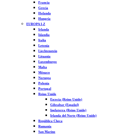
Francia
Grecia
Holanda
Hungría
EUROPA I-Z
Irlanda
Islandia
Italia
Letonia
Liechtenstein
Lituania
Luxemburgo
Malta
Mónaco
Noruega
Polonia
Portugal
Reino Unido
Escocia (Reino Unido)
Gibraltar (Español)
Inglaterra (Reino Unido)
Irlanda del Norte (Reino Unido)
República Checa
Rumanía
San Marino