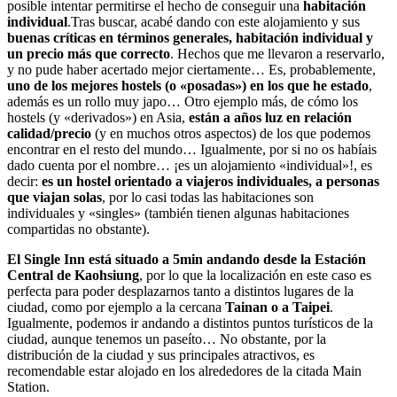
posible intentar permitirse el hecho de conseguir una
habitación
individual
.Tras buscar, acabé dando con este alojamiento y sus
buenas críticas en términos generales, habitación individual y
un precio más que correcto
. Hechos que me llevaron a reservarlo,
y no pude haber acertado mejor ciertamente… Es, probablemente,
uno de los mejores hostels (o «posadas») en los que he estado
,
además es un rollo muy japo… Otro ejemplo más, de cómo los
hostels (y «derivados») en Asia,
están a años luz en relación
calidad/precio
(y en muchos otros aspectos) de los que podemos
encontrar en el resto del mundo… Igualmente, por si no os habíais
dado cuenta por el nombre… ¡es un alojamiento «individual»!, es
decir:
es un hostel orientado a viajeros individuales, a personas
que viajan solas
, por lo casi todas las habitaciones son
individuales y «singles» (también tienen algunas habitaciones
compartidas no obstante).
El Single Inn está situado a 5min andando desde la Estación
Central de Kaohsiung
, por lo que la localización en este caso es
perfecta para poder desplazarnos tanto a distintos lugares de la
ciudad, como por ejemplo a la cercana
Tainan o a Taipei
.
Igualmente, podemos ir andando a distintos puntos turísticos de la
ciudad, aunque tenemos un paseíto… No obstante, por la
distribución de la ciudad y sus principales atractivos, es
recomendable estar alojado en los alrededores de la citada Main
Station.