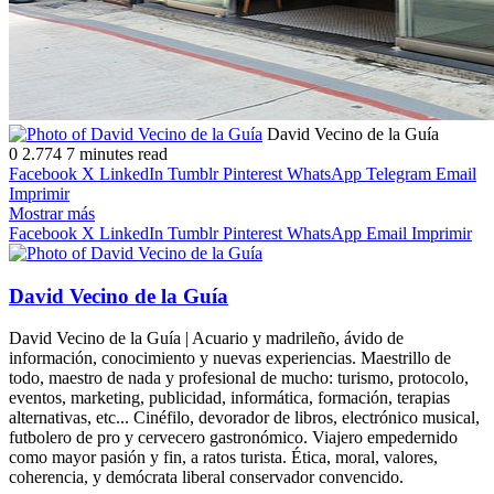
Follow
Send
David Vecino de la Guía
on
an
0
2.774
7 minutes read
X
email
Facebook
X
LinkedIn
Tumblr
Pinterest
WhatsApp
Telegram
Email
Imprimir
Mostrar más
Facebook
X
LinkedIn
Tumblr
Pinterest
WhatsApp
Email
Imprimir
David Vecino de la Guía
David Vecino de la Guía | Acuario y madrileño, ávido de
información, conocimiento y nuevas experiencias. Maestrillo de
todo, maestro de nada y profesional de mucho: turismo, protocolo,
eventos, marketing, publicidad, informática, formación, terapias
alternativas, etc... Cinéfilo, devorador de libros, electrónico musical,
futbolero de pro y cervecero gastronómico. Viajero empedernido
como mayor pasión y fin, a ratos turista. Ética, moral, valores,
coherencia, y demócrata liberal conservador convencido.