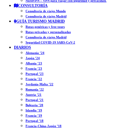
NordVPN – VPN para viajar con seguridad y privacidad.
CONSULTORÍA
Consultoría de viajes Mundo
Consultoría de viajes Madrid
GUÍA TURISMO MADRID
Rutas genéricas y free tours
Rutas privadas y personalizadas
Consultoría de viajes Madrid
Seguridad COVID-19 SARS-CoV-2
DIARIOS
Alemania ’24
Japón ’24
Albania ’23
Francia ’23
Portugal ’23
Francia ’22
Jordania-Malta ’22
Rumanía ’22
Austria ’21
Portugal ’21
Bulgaria ’20
Islandia ’19
Francia ’19
Portugal ’18
Francia-China-Japón ’18