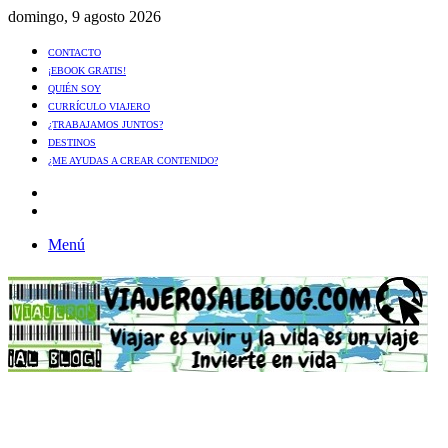
domingo, 9 agosto 2026
CONTACTO
¡EBOOK GRATIS!
QUIÉN SOY
CURRÍCULO VIAJERO
¿TRABAJAMOS JUNTOS?
DESTINOS
¿ME AYUDAS A CREAR CONTENIDO?
Artículo
al
Buscar
azar
Menú