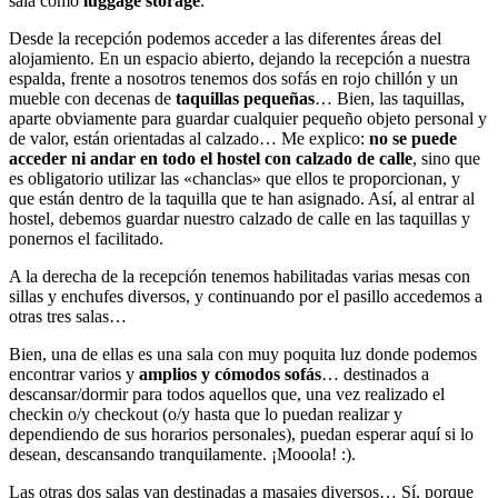
sala como
luggage storage
.
Desde la recepción podemos acceder a las diferentes áreas del
alojamiento. En un espacio abierto, dejando la recepción a nuestra
espalda, frente a nosotros tenemos dos sofás en rojo chillón y un
mueble con decenas de
taquillas pequeñas
… Bien, las taquillas,
aparte obviamente para guardar cualquier pequeño objeto personal y
de valor, están orientadas al calzado… Me explico:
no se puede
acceder ni andar en todo el hostel con calzado de calle
, sino que
es obligatorio utilizar las «chanclas» que ellos te proporcionan, y
que están dentro de la taquilla que te han asignado. Así, al entrar al
hostel, debemos guardar nuestro calzado de calle en las taquillas y
ponernos el facilitado.
A la derecha de la recepción tenemos habilitadas varias mesas con
sillas y enchufes diversos, y continuando por el pasillo accedemos a
otras tres salas…
Bien, una de ellas es una sala con muy poquita luz donde podemos
encontrar varios y
amplios y cómodos sofás
… destinados a
descansar/dormir para todos aquellos que, una vez realizado el
checkin o/y checkout (o/y hasta que lo puedan realizar y
dependiendo de sus horarios personales), puedan esperar aquí si lo
desean, descansando tranquilamente. ¡Mooola! :).
Las otras dos salas van destinadas a masajes diversos… Sí, porque