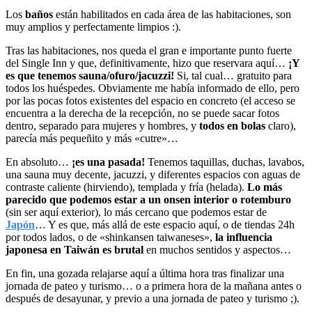
Los
baños
están habilitados en cada área de las habitaciones, son
muy amplios y perfectamente limpios :).
Tras las habitaciones, nos queda el gran e importante punto fuerte
del Single Inn y que, definitivamente, hizo que reservara aquí…
¡Y
es que tenemos sauna/ofuro/jacuzzi!
Si, tal cual… gratuito para
todos los huéspedes. Obviamente me había informado de ello, pero
por las pocas fotos existentes del espacio en concreto (el acceso se
encuentra a la derecha de la recepción, no se puede sacar fotos
dentro, separado para mujeres y hombres, y
todos en bolas
claro),
parecía más pequeñito y más «cutre»…
En absoluto…
¡es una pasada!
Tenemos taquillas, duchas, lavabos,
una sauna muy decente, jacuzzi, y diferentes espacios con aguas de
contraste caliente (hirviendo), templada y fría (helada).
Lo más
parecido que podemos estar a un onsen interior o rotemburo
(sin ser aquí exterior), lo más cercano que podemos estar de
Japón
… Y es que, más allá de este espacio aquí, o de tiendas 24h
por todos lados, o de «shinkansen taiwaneses»,
la influencia
japonesa en Taiwán es brutal
en muchos sentidos y aspectos…
En fin, una gozada relajarse aquí a última hora tras finalizar una
jornada de pateo y turismo… o a primera hora de la mañana antes o
después de desayunar, y previo a una jornada de pateo y turismo ;).