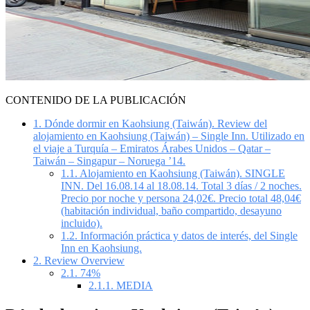
CONTENIDO DE LA PUBLICACIÓN
1.
Dónde dormir en Kaohsiung (Taiwán). Review del
alojamiento en Kaohsiung (Taiwán) – Single Inn. Utilizado en
el viaje a Turquía – Emiratos Árabes Unidos – Qatar –
Taiwán – Singapur – Noruega ’14.
1.1.
Alojamiento en Kaohsiung (Taiwán). SINGLE
INN. Del 16.08.14 al 18.08.14. Total 3 días / 2 noches.
Precio por noche y persona 24,02€. Precio total 48,04€
(habitación individual, baño compartido, desayuno
incluido).
1.2.
Información práctica y datos de interés, del Single
Inn en Kaohsiung.
2.
Review Overview
2.1.
74%
2.1.1.
MEDIA