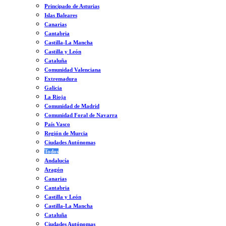
Principado de Asturias
Islas Baleares
Canarias
Cantabria
Castilla-La Mancha
Castilla y León
Cataluña
Comunidad Valenciana
Extremadura
Galicia
La Rioja
Comunidad de Madrid
Comunidad Foral de Navarra
País Vasco
Región de Murcia
Ciudades Autónomas
Todos
Andalucía
Aragón
Canarias
Cantabria
Castilla y León
Castilla-La Mancha
Cataluña
Ciudades Autónomas