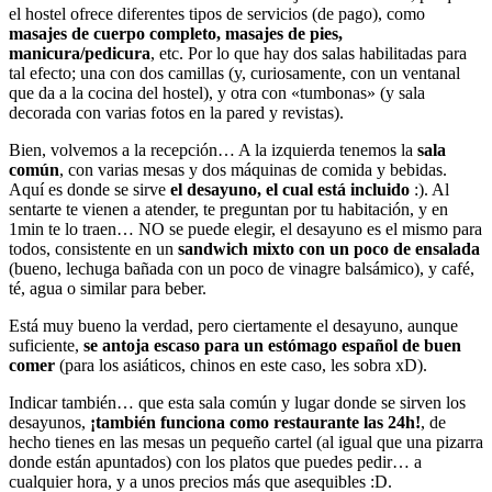
el hostel ofrece diferentes tipos de servicios (de pago), como
masajes de cuerpo completo, masajes de pies,
manicura/pedicura
, etc. Por lo que hay dos salas habilitadas para
tal efecto; una con dos camillas (y, curiosamente, con un ventanal
que da a la cocina del hostel), y otra con «tumbonas» (y sala
decorada con varias fotos en la pared y revistas).
Bien, volvemos a la recepción… A la izquierda tenemos la
sala
común
, con varias mesas y dos máquinas de comida y bebidas.
Aquí es donde se sirve
el desayuno, el cual está incluido
:). Al
sentarte te vienen a atender, te preguntan por tu habitación, y en
1min te lo traen… NO se puede elegir, el desayuno es el mismo para
todos, consistente en un
sandwich mixto con un poco de ensalada
(bueno, lechuga bañada con un poco de vinagre balsámico), y café,
té, agua o similar para beber.
Está muy bueno la verdad, pero ciertamente el desayuno, aunque
suficiente,
se antoja escaso para un estómago español de buen
comer
(para los asiáticos, chinos en este caso, les sobra xD).
Indicar también… que esta sala común y lugar donde se sirven los
desayunos,
¡también funciona como restaurante las 24h!
, de
hecho tienes en las mesas un pequeño cartel (al igual que una pizarra
donde están apuntados) con los platos que puedes pedir… a
cualquier hora, y a unos precios más que asequibles :D.