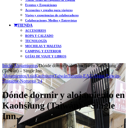
Eventos y Exposiciones
Accesorios y regalos para viajeros
Viajes y experiencias de colaboradores
Colaboraciones, Medios y Entrevistas
TIENDA
ACCESORIOS
ROPA Y CALZADO
TECNOLOGÍA
MOCHILAS Y MALETAS
CAMPING Y EXTERIOR
GUÍAS DE VIAJE Y LIBROS
Inicio
/
Alojamientos
/
Dónde dormir y alojamiento en Kaohsiung
(Taiwán) – Single Inn.
Alojamientos
Asia
Kaohsiung
Taiwán
Turquía-EAU-Qatar-Taiwán-
Singapur-Noruega '14
Dónde dormir y alojamiento en
Kaohsiung (Taiwán) – Single
Inn.