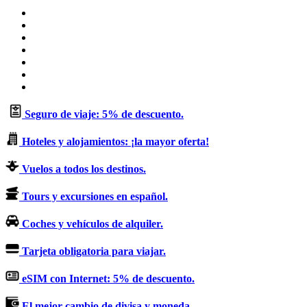
Sitio
web
Facebook
X
LinkedIn
Flickr
YouTube
Instagram
Seguro de viaje: 5% de descuento.
Hoteles y alojamientos: ¡la mayor oferta!
Vuelos a todos los destinos.
Tours y excursiones en español.
Coches y vehículos de alquiler.
Tarjeta obligatoria para viajar.
eSIM con Internet: 5% de descuento.
El mejor cambio de divisa y moneda.