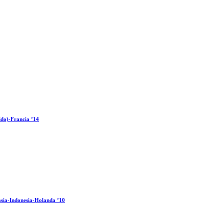
ido)-Francia ’14
sia-Indonesia-Holanda ’10