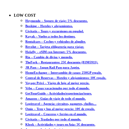
LOW COST
Heymondo – Seguro de viaje: 5% descuento.
Booking – Hoteles y alojamientos.
Civitatis – Tours y excursiones en español.
Kayak – Vuelos a todos los destinos.
Rentalcars – Coches y vehículos de alquiler.
Revolut – Tarjeta obligatoria para viajar.
Holafly – eSIM con Internet: 5% descuento.
Ria – Cambio de divisa y moneda.
TheFork – Restaurantes: 25€ descuento (81905911).
JR Pass – Japan Rail Pass para Japón.
HomeExchange – Intercambio de casas: 250GP regalo.
Central de Reservas – Hoteles y alojamientos: 10€ regalo.
Voyage Privé – Viajes de lujo al mejor precio.
Vrbo – Casas vacacionales por todo el mundo.
GetYourGuide – Actividades/experiencias/tours.
Amazon – Guías de viaje de todo el mundo.
Logitravel – Agencia: circuitos, paquetes, chollos…
Omio – Tren y bus al mejor precio: 10€ de regalo.
Logitravel – Cruceros y ferries en el mundo.
Civitatis – Traslados por todo el mundo.
Klook – Actividades y tours en Asia: 5€ descuento.