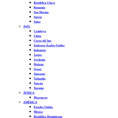
República Checa
Rumanía
San Marino
Suecia
Suiza
ASIA
Camboya
China
Corea del Sur
Emiratos Árabes Unidos
Indonesia
Japón
Jordania
Malasia
Qatar
Singapur
Tailandia
Taiwán
Turquía
ÁFRICA
Marruecos
AMÉRICA
Estados Unidos
México
República Dominicana