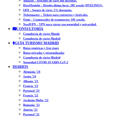
Amazon – Artículos de viaje que necesitas.
HotelTonight – Hoteles última hora: 20€ regalo (DVECINO1).
IATI – Seguro de viaje: 5% descuento.
Ticketmaster – Tickets para conciertos y festivales.
Omio – Comparador de transportes: 10€ regalo.
NordVPN – VPN para viajar con seguridad y privacidad.
CONSULTORÍA
Consultoría de viajes Mundo
Consultoría de viajes Madrid
GUÍA TURISMO MADRID
Rutas genéricas y free tours
Rutas privadas y personalizadas
Consultoría de viajes Madrid
Seguridad COVID-19 SARS-CoV-2
DIARIOS
Alemania ’24
Japón ’24
Albania ’23
Francia ’23
Portugal ’23
Francia ’22
Jordania-Malta ’22
Rumanía ’22
Austria ’21
Portugal ’21