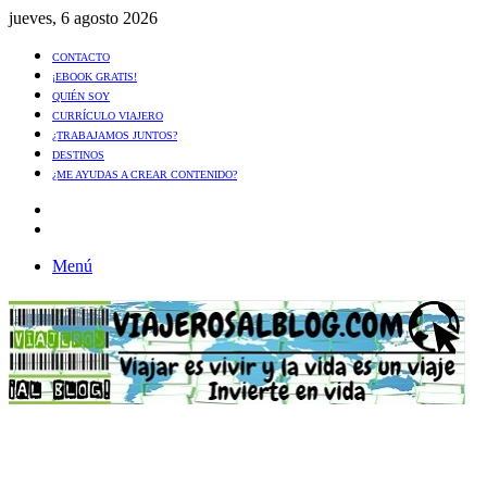
jueves, 6 agosto 2026
CONTACTO
¡EBOOK GRATIS!
QUIÉN SOY
CURRÍCULO VIAJERO
¿TRABAJAMOS JUNTOS?
DESTINOS
¿ME AYUDAS A CREAR CONTENIDO?
Artículo
al
Buscar
azar
Menú