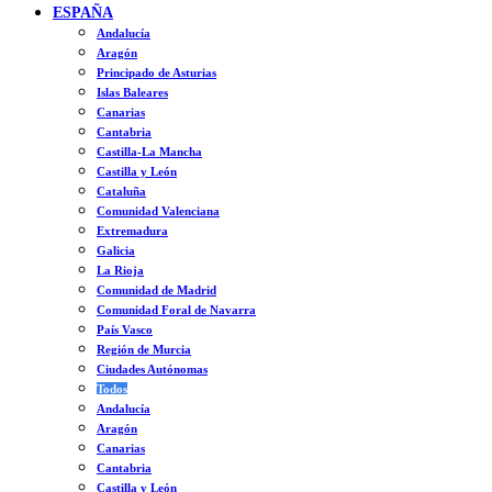
ESPAÑA
Andalucía
Aragón
Principado de Asturias
Islas Baleares
Canarias
Cantabria
Castilla-La Mancha
Castilla y León
Cataluña
Comunidad Valenciana
Extremadura
Galicia
La Rioja
Comunidad de Madrid
Comunidad Foral de Navarra
País Vasco
Región de Murcia
Ciudades Autónomas
Todos
Andalucía
Aragón
Canarias
Cantabria
Castilla y León