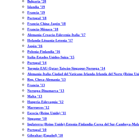
Bulgaria ’20
Islandia ’19
Francia ’19
Portugal ’18
Francia-China-Japón ’18
Francia-Mónaco ’18
Alemania-Croacia-Eslovenia-Italia ’17
Holanda-Lituania-Letonia ’17
Japón ’16
Polonia-Finlandia ’16
Italia-Estados Unidos-Suiza ’15
Portugal ’14
Turquía-EAU-Qatar-Taiwán-Singapur-Noruega ’14
Alemania-Italia-Ciudad del Vaticano-Irlanda-Irlanda del Norte (Reino Un
Rep. Checa-Alemania ’13
Francia ’13
Noruega-Dinamarca ’13
Malta ’13
Hungría-Eslovaquia ’12
Marruecos ’12
Escocia (Reino Unido) ’11
Singapur ’10
Inglaterra (Reino Unido)-Estonia-Finlandia-Corea del Sur-Camboya-Mala
Portugal ’10
Gibraltar (Español) ’10