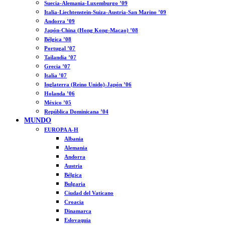
Suecia-Alemania-Luxemburgo ’09
Italia-Liechtenstein-Suiza-Austria-San Marino ’09
Andorra ’09
Japón-China (Hong Kong-Macao) ’08
Bélgica ’08
Portugal ’07
Tailandia ’07
Grecia ’07
Italia ’07
Inglaterra (Reino Unido)-Japón ’06
Holanda ’06
México ’05
República Dominicana ’04
MUNDO
EUROPA A-H
Albania
Alemania
Andorra
Austria
Bélgica
Bulgaria
Ciudad del Vaticano
Croacia
Dinamarca
Eslovaquia