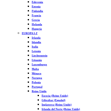
Eslovenia
Estonia
Finlandia
Francia
Grecia
Holanda
Hungría
EUROPA I-Z
Irlanda
Islandia
Italia
Letonia
Liechtenstein
Lituania
Luxemburgo
Malta
Mónaco
Noruega
Polonia
Portugal
Reino Unido
Escocia (Reino Unido)
Gibraltar (Español)
Inglaterra (Reino Unido)
Irlanda del Norte (Reino Unido)