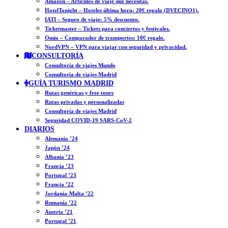
Amazon – Artículos de viaje que necesitas.
HotelTonight – Hoteles última hora: 20€ regalo (DVECINO1).
IATI – Seguro de viaje: 5% descuento.
Ticketmaster – Tickets para conciertos y festivales.
Omio – Comparador de transportes: 10€ regalo.
NordVPN – VPN para viajar con seguridad y privacidad.
CONSULTORÍA
Consultoría de viajes Mundo
Consultoría de viajes Madrid
GUÍA TURISMO MADRID
Rutas genéricas y free tours
Rutas privadas y personalizadas
Consultoría de viajes Madrid
Seguridad COVID-19 SARS-CoV-2
DIARIOS
Alemania ’24
Japón ’24
Albania ’23
Francia ’23
Portugal ’23
Francia ’22
Jordania-Malta ’22
Rumanía ’22
Austria ’21
Portugal ’21