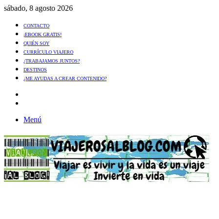
sábado, 8 agosto 2026
CONTACTO
¡EBOOK GRATIS!
QUIÉN SOY
CURRÍCULO VIAJERO
¿TRABAJAMOS JUNTOS?
DESTINOS
¿ME AYUDAS A CREAR CONTENIDO?
Artículo
al
Buscar
azar
Menú