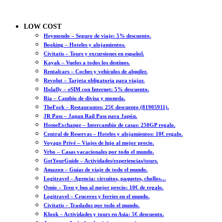
LOW COST
Heymondo – Seguro de viaje: 5% descuento.
Booking – Hoteles y alojamientos.
Civitatis – Tours y excursiones en español.
Kayak – Vuelos a todos los destinos.
Rentalcars – Coches y vehículos de alquiler.
Revolut – Tarjeta obligatoria para viajar.
Holafly – eSIM con Internet: 5% descuento.
Ria – Cambio de divisa y moneda.
TheFork – Restaurantes: 25€ descuento (81905911).
JR Pass – Japan Rail Pass para Japón.
HomeExchange – Intercambio de casas: 250GP regalo.
Central de Reservas – Hoteles y alojamientos: 10€ regalo.
Voyage Privé – Viajes de lujo al mejor precio.
Vrbo – Casas vacacionales por todo el mundo.
GetYourGuide – Actividades/experiencias/tours.
Amazon – Guías de viaje de todo el mundo.
Logitravel – Agencia: circuitos, paquetes, chollos…
Omio – Tren y bus al mejor precio: 10€ de regalo.
Logitravel – Cruceros y ferries en el mundo.
Civitatis – Traslados por todo el mundo.
Klook – Actividades y tours en Asia: 5€ descuento.