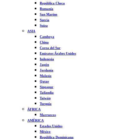
República Checa
Rumanía
San Marino
Suecia
Suiza
ASIA
Camboya
China
Corea del Sur
Emiratos Árabes Unidos
Indonesia
Japón
Jordania
Malasia
Qatar
Singapur
Tailandia
Taiwán
Turquía
ÁFRICA
Marruecos
AMÉRICA
Estados Unidos
México
República Dominicana