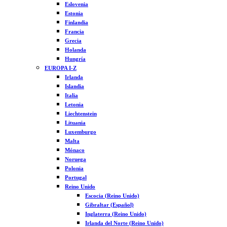
Eslovenia
Estonia
Finlandia
Francia
Grecia
Holanda
Hungría
EUROPA I-Z
Irlanda
Islandia
Italia
Letonia
Liechtenstein
Lituania
Luxemburgo
Malta
Mónaco
Noruega
Polonia
Portugal
Reino Unido
Escocia (Reino Unido)
Gibraltar (Español)
Inglaterra (Reino Unido)
Irlanda del Norte (Reino Unido)