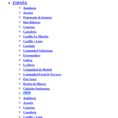
ESPAÑA
Andalucía
Aragón
Principado de Asturias
Islas Baleares
Canarias
Cantabria
Castilla-La Mancha
Castilla y León
Cataluña
Comunidad Valenciana
Extremadura
Galicia
La Rioja
Comunidad de Madrid
Comunidad Foral de Navarra
País Vasco
Región de Murcia
Ciudades Autónomas
Todos
Andalucía
Aragón
Canarias
Cantabria
Castilla y León