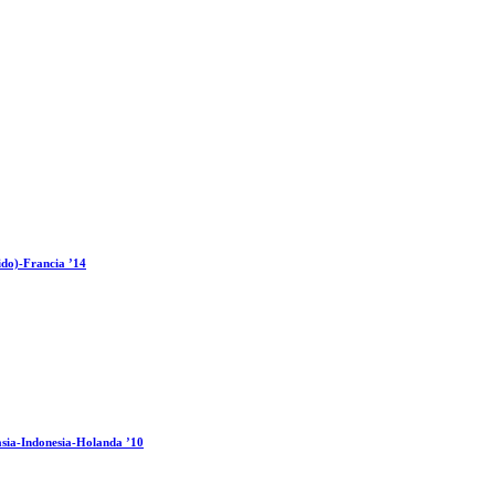
ido)-Francia ’14
sia-Indonesia-Holanda ’10