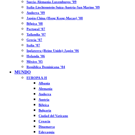
Suecia-Alemania-Luxemburgo ’09
Italia-Liechtenstein-Suiza-Austria-San Marino ’09
Andorra ’09
Japón-China (Hong Kong-Macao) ’08
Bélgica ’08
Portugal ’07
Tailandia ’07
Grecia ’07
Italia ’07
Inglaterra (Reino Unido)-Japón ’06
Holanda ’06
México ’05
República Dominicana ’04
MUNDO
EUROPA A-H
Albania
Alemania
Andorra
Austria
Bélgica
Bulgaria
Ciudad del Vaticano
Croacia
Dinamarca
Eslovaquia