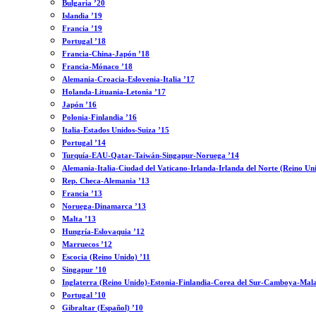
Bulgaria ’20
Islandia ’19
Francia ’19
Portugal ’18
Francia-China-Japón ’18
Francia-Mónaco ’18
Alemania-Croacia-Eslovenia-Italia ’17
Holanda-Lituania-Letonia ’17
Japón ’16
Polonia-Finlandia ’16
Italia-Estados Unidos-Suiza ’15
Portugal ’14
Turquía-EAU-Qatar-Taiwán-Singapur-Noruega ’14
Alemania-Italia-Ciudad del Vaticano-Irlanda-Irlanda del Norte (Reino Un
Rep. Checa-Alemania ’13
Francia ’13
Noruega-Dinamarca ’13
Malta ’13
Hungría-Eslovaquia ’12
Marruecos ’12
Escocia (Reino Unido) ’11
Singapur ’10
Inglaterra (Reino Unido)-Estonia-Finlandia-Corea del Sur-Camboya-Mala
Portugal ’10
Gibraltar (Español) ’10