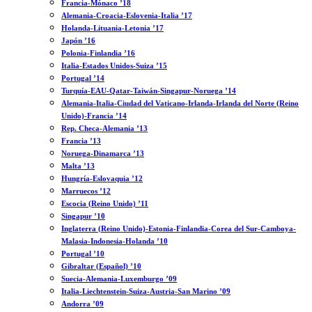
Francia-Mónaco ’18
Alemania-Croacia-Eslovenia-Italia ’17
Holanda-Lituania-Letonia ’17
Japón ’16
Polonia-Finlandia ’16
Italia-Estados Unidos-Suiza ’15
Portugal ’14
Turquía-EAU-Qatar-Taiwán-Singapur-Noruega ’14
Alemania-Italia-Ciudad del Vaticano-Irlanda-Irlanda del Norte (Reino
Unido)-Francia ’14
Rep. Checa-Alemania ’13
Francia ’13
Noruega-Dinamarca ’13
Malta ’13
Hungría-Eslovaquia ’12
Marruecos ’12
Escocia (Reino Unido) ’11
Singapur ’10
Inglaterra (Reino Unido)-Estonia-Finlandia-Corea del Sur-Camboya-
Malasia-Indonesia-Holanda ’10
Portugal ’10
Gibraltar (Español) ’10
Suecia-Alemania-Luxemburgo ’09
Italia-Liechtenstein-Suiza-Austria-San Marino ’09
Andorra ’09