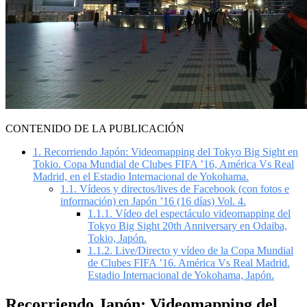
CONTENIDO DE LA PUBLICACIÓN
1.
Recorriendo Japón: Videomapping del Tokyo Big Sight en
Tokio. Copa Mundial de Clubes FIFA ’16, América Vs Real
Madrid, en el Estadio Internacional de Yokohama.
1.1.
Vídeos y directos/lives de Facebook (con fotos e
información) en Japón ’16 (16 días) Vol. 4.
1.1.1.
Vídeo del espectáculo videomapping del
Tokyo Big Sight 20th Anniversary en Odaiba,
Tokio, Japón.
1.1.2.
Live/Directo y vídeo de la Copa Mundial
de Clubes FIFA ’16. América Vs Real Madrid.
Estadio Internacional de Yokohama, Japón.
Recorriendo Japón: Videomapping del