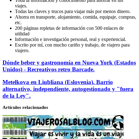
Toda la información y conocimiento para ahorrar en tus
viajes.
Todas las claves y trucos para viajar más por menos dinero.
Ahorra en transporte, alojamiento, comida, equipaje, compras,
etc.
200 páginas repletas de información con 500 enlaces de
utilidad
Información e investigación personal, real y experiencial.
Escrito por mí, con mucho cariño y trabajo, de viajero para
viajero.
Dónde
Dónde beber y gastronomía en Nueva York (Estados
beber
Unidos) - Recreativos retro Barcade.
y
gastronomía
Metelkova
Metelkova en Liubliana (Eslovenia). Barrio
en
en
alternativo, independiente, autogestionado y "fuera
Nueva
Liubliana
de la Ley".
York
(Eslovenia).
(Estados
Barrio
Unidos)
Artículos relacionados
alternativo,
-
independiente,
Recreativos
autogestionado
retro
y
Barcade.
"fuera
de