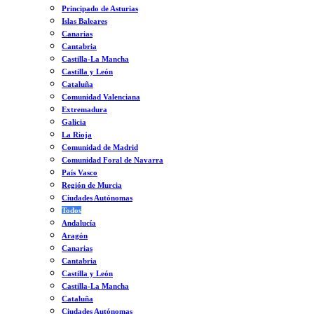
Principado de Asturias
Islas Baleares
Canarias
Cantabria
Castilla-La Mancha
Castilla y León
Cataluña
Comunidad Valenciana
Extremadura
Galicia
La Rioja
Comunidad de Madrid
Comunidad Foral de Navarra
País Vasco
Región de Murcia
Ciudades Autónomas
Todos
Andalucía
Aragón
Canarias
Cantabria
Castilla y León
Castilla-La Mancha
Cataluña
Ciudades Autónomas