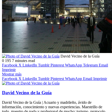
Follow
Send
David Vecino de la Guía
on
an
0
195
7 minutes read
X
email
Facebook
X
LinkedIn
Tumblr
Pinterest
WhatsApp
Telegram
Email
Imprimir
Mostrar más
Facebook
X
LinkedIn
Tumblr
Pinterest
WhatsApp
Email
Imprimir
David Vecino de la Guía
David Vecino de la Guía | Acuario y madrileño, ávido de
información, conocimiento y nuevas experiencias. Maestrillo de
todo, maestro de nada y profesional de mucho: turismo, protocolo,