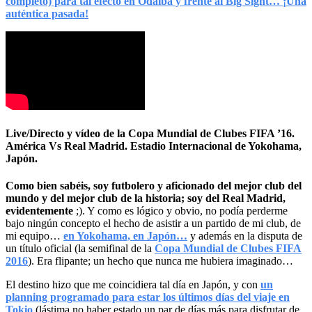
completo) para tal efecto en Odaiba y frente al Big Sight… ¡Una
auténtica pasada!
Live/Directo y vídeo de la Copa Mundial de Clubes FIFA ’16.
América Vs Real Madrid. Estadio Internacional de Yokohama,
Japón.
Como bien sabéis, soy futbolero y aficionado del mejor club del
mundo y del mejor club de la historia; soy del Real Madrid,
evidentemente
;). Y como es lógico y obvio, no podía perderme
bajo ningún concepto el hecho de asistir a un partido de mi club, de
mi equipo…
en Yokohama, en Japón…
y además en la disputa de
un título oficial (la semifinal de la
Copa Mundial de Clubes FIFA
2016
). Era flipante; un hecho que nunca me hubiera imaginado…
El destino hizo que me coincidiera tal día en Japón, y con
un
planning programado para estar los últimos días del viaje en
Tokio
(lástima no haber estado un par de días más para disfrutar de