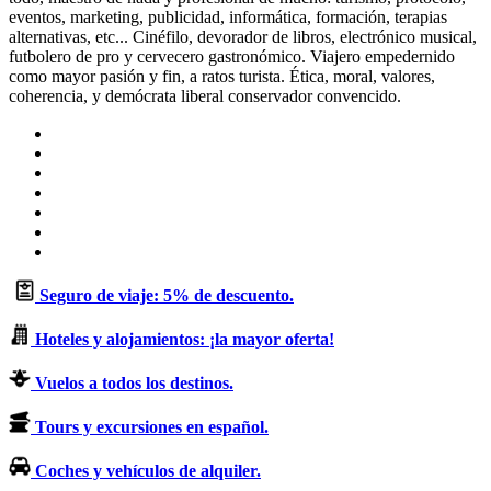
eventos, marketing, publicidad, informática, formación, terapias
alternativas, etc... Cinéfilo, devorador de libros, electrónico musical,
futbolero de pro y cervecero gastronómico. Viajero empedernido
como mayor pasión y fin, a ratos turista. Ética, moral, valores,
coherencia, y demócrata liberal conservador convencido.
Sitio
web
Facebook
X
LinkedIn
Flickr
YouTube
Instagram
Seguro de viaje: 5% de descuento.
Hoteles y alojamientos: ¡la mayor oferta!
Vuelos a todos los destinos.
Tours y excursiones en español.
Coches y vehículos de alquiler.