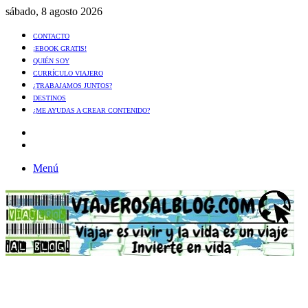
sábado, 8 agosto 2026
CONTACTO
¡EBOOK GRATIS!
QUIÉN SOY
CURRÍCULO VIAJERO
¿TRABAJAMOS JUNTOS?
DESTINOS
¿ME AYUDAS A CREAR CONTENIDO?
Artículo
al
Buscar
azar
Menú