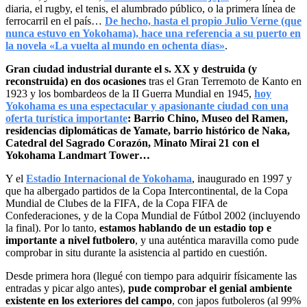
diaria, el rugby, el tenis, el alumbrado público, o la primera línea de
ferrocarril en el país…
De hecho, hasta el propio Julio Verne (que
nunca estuvo en Yokohama), hace una referencia a su puerto en
la novela «La vuelta al mundo en ochenta días»
.
Gran ciudad industrial durante el s. XX y destruida (y
reconstruida) en dos ocasiones
tras el Gran Terremoto de Kanto en
1923 y los bombardeos de la II Guerra Mundial en 1945,
hoy
Yokohama es una espectacular y apasionante ciudad con una
oferta turística importante
: Barrio Chino, Museo del Ramen,
residencias diplomáticas de Yamate, barrio histórico de Naka,
Catedral del Sagrado Corazón, Minato Mirai 21 con el
Yokohama Landmart Tower…
Y el
Estadio Internacional de Yokohama
, inaugurado en 1997 y
que ha albergado partidos de la Copa Intercontinental, de la Copa
Mundial de Clubes de la FIFA, de la Copa FIFA de
Confederaciones, y de la Copa Mundial de Fútbol 2002 (incluyendo
la final). Por lo tanto,
estamos hablando de un estadio top e
importante a nivel futbolero
, y una auténtica maravilla como pude
comprobar in situ durante la asistencia al partido en cuestión.
Desde primera hora (llegué con tiempo para adquirir físicamente las
entradas y picar algo antes),
pude comprobar el genial ambiente
existente en los exteriores del campo
, con japos futboleros (al 99%