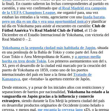
la final). En cuanto salieron las fechas correspondientes al partido en
cuestión, y una vez confirmado que
el Real Madrid era campeón
de la UEFA Champions League
, me organicé para, una vez
estaban las entradas a la venta, agenciarme con una (
nada barata,
pero un día es un día y era una oportunidad única
) y planificar
tal día en Yokohama para asistir al encuentro en cuestión:
Club de
Fútbol América Vs Real Madrid Club de Fútbol
, el 15 de
Diciembre en el Estadio Internacional de Yokohama, con victoria del
Real Madrid 0 – 2.
Yokohama es la segunda ciudad más habitada de Japón
, situada
en una península de la Bahía de Tokio y como parte del Área del
Gran Tokio o Área Metropolitana de Kanto, y
a apenas media
horita en tren desde Tokio
. Los primeros asentamientos son del s.
XI, pero el desarrollo de la ciudad está marcado por la creación del
puerto de Yokohama en 1859, como uno de los puertos
internacionales del país en base a la firma del
Tratado de
Kanagawa
, que «forzaba» la apertura exterior de Japón.
Desde entonces, y a pesar de los iniciales años con restricciones y
separaciones de barrios por nacionalidad,
Yokohama ha estado a la
vanguardia en Japón gracias a la influencia y comercio
extranjero
, siendo durante la Era Meiji la primera ciudad del país
en desarrollar productos originarios de Occidente (como helado o
cerveza, y menos mal,
me encanta la cerveza japo
xD), o la prensa