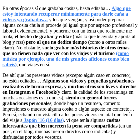
En otras épocas sí que grababa cositas, hasta editaba…
Algo que
estoy intentando recuperar mínimamente para darle caña a
vídeos ya grabados…
y los que vengan, y así poder preparar
alguna cosita chula si procede (al igual que por aspecto profesional y
laboral evidentemente), y ponerme con un tema que realmente me
mola;
el hecho de grabar y editar
(más lo que te ayuda y aporta al
blog y rrss)
pero al que no dedico tiempo
(como a otros miles
claro). No obstante,
suelo grabar más historias de otros temas
que no tienen nada que ver con los viajes y el turismo
(como
música por ejemplo, una de mis grandes aficiones como bien
sabéis)
, que viajes en sí.
De ahí que los presentes vídeos (excepto algún caso en concreto),
no estén editados…
Algunos son vídeos y pequeñas grabaciones
realizados de forma expresa, y muchos otros son lives y directos
en Instagram o Facebook
(y claro, la calidad de los streamings en
muchas ocasiones es la que es),
siendo en general breves
grabaciones personales
; donde hago un resumen, comento
impresiones o muestro alguna cosita o algún aspecto en concreto…
Pero sí, echando un vistacillo a los pocos vídeos en total que tenía
del viaje a
Japón ’16 (16 días)
, vi que tenía algunas
cositas
interesantes que bien merecen la pena ser compartidas
(en un
post, en el blog, muchas fueron directos como indicaba) y
disfrutadas por todos vosotros.