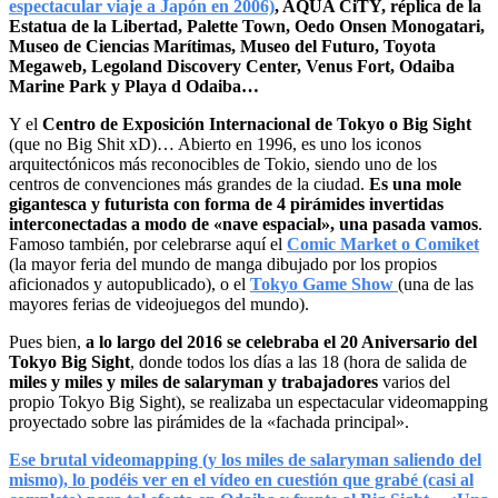
espectacular viaje a Japón en 2006)
, AQUA CiTY, réplica de la
Estatua de la Libertad, Palette Town, Oedo Onsen Monogatari,
Museo de Ciencias Marítimas, Museo del Futuro, Toyota
Megaweb, Legoland Discovery Center, Venus Fort, Odaiba
Marine Park y Playa d Odaiba…
Y el
Centro de Exposición Internacional de Tokyo o Big Sight
(que no Big Shit xD)… Abierto en 1996, es uno los iconos
arquitectónicos más reconocibles de Tokio, siendo uno de los
centros de convenciones más grandes de la ciudad.
Es una mole
gigantesca y futurista con forma de 4 pirámides invertidas
interconectadas a modo de «nave espacial», una pasada vamos
.
Famoso también, por celebrarse aquí el
Comic Market o Comiket
(la mayor feria del mundo de manga dibujado por los propios
aficionados y autopublicado), o el
Tokyo Game Show
(una de las
mayores ferias de videojuegos del mundo).
Pues bien,
a lo largo del 2016 se celebraba el 20 Aniversario del
Tokyo Big Sight
, donde todos los días a las 18 (hora de salida de
miles y miles y miles de salaryman y trabajadores
varios del
propio Tokyo Big Sight), se realizaba un espectacular videomapping
proyectado sobre las pirámides de la «fachada principal».
Ese brutal videomapping (y los miles de salaryman saliendo del
mismo), lo podéis ver en el vídeo en cuestión que grabé (casi al