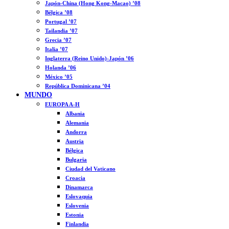
Japón-China (Hong Kong-Macao) ’08
Bélgica ’08
Portugal ’07
Tailandia ’07
Grecia ’07
Italia ’07
Inglaterra (Reino Unido)-Japón ’06
Holanda ’06
México ’05
República Dominicana ’04
MUNDO
EUROPA A-H
Albania
Alemania
Andorra
Austria
Bélgica
Bulgaria
Ciudad del Vaticano
Croacia
Dinamarca
Eslovaquia
Eslovenia
Estonia
Finlandia