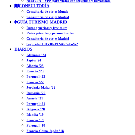
NordVPN – VPN para viajar con seguridad y privacidad.
CONSULTORÍA
Consultoría de viajes Mundo
Consultoría de viajes Madrid
GUÍA TURISMO MADRID
Rutas genéricas y free tours
Rutas privadas y personalizadas
Consultoría de viajes Madrid
Seguridad COVID-19 SARS-CoV-2
DIARIOS
Alemania ’24
Japón ’24
Albania ’23
Francia ’23
Portugal ’23
Francia ’22
Jordania-Malta ’22
Rumanía ’22
Austria ’21
Portugal ’21
Bulgaria ’20
Islandia ’19
Francia ’19
Portugal ’18
Francia-China-Japón ’18