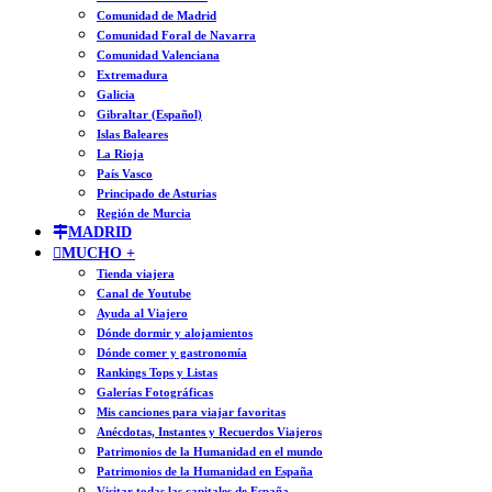
Comunidad de Madrid
Comunidad Foral de Navarra
Comunidad Valenciana
Extremadura
Galicia
Gibraltar (Español)
Islas Baleares
La Rioja
País Vasco
Principado de Asturias
Región de Murcia
MADRID
MUCHO +
Tienda viajera
Canal de Youtube
Ayuda al Viajero
Dónde dormir y alojamientos
Dónde comer y gastronomía
Rankings Tops y Listas
Galerías Fotográficas
Mis canciones para viajar favoritas
Anécdotas, Instantes y Recuerdos Viajeros
Patrimonios de la Humanidad en el mundo
Patrimonios de la Humanidad en España
Visitar todas las capitales de España