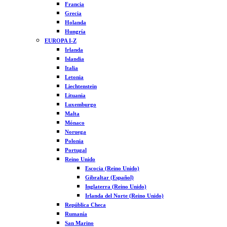
Francia
Grecia
Holanda
Hungría
EUROPA I-Z
Irlanda
Islandia
Italia
Letonia
Liechtenstein
Lituania
Luxemburgo
Malta
Mónaco
Noruega
Polonia
Portugal
Reino Unido
Escocia (Reino Unido)
Gibraltar (Español)
Inglaterra (Reino Unido)
Irlanda del Norte (Reino Unido)
República Checa
Rumanía
San Marino