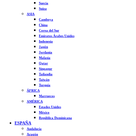
Suecia
Suiza
ASIA
Camboya
China
Corea del Sur
Emiratos Árabes Unidos
Indonesia
Japón
Jordania
Malasia
Qatar
Singapur
Tailandia
Taiwán
Turquía
ÁFRICA
Marruecos
AMÉRICA
Estados Unidos
México
República Dominicana
ESPAÑA
Andalucía
Aragón