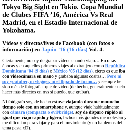
Tokyo Big Sight en Tokio. Copa Mundial
de Clubes FIFA ’16, América Vs Real
Madrid, en el Estadio Internacional de
Yokohama.
Vídeos y directos/lives de Facebook (con fotos e
información) en
Japón ’16 (16 días)
Vol. 4.
Ciertamente, no soy de grabar vídeos cuando viajo… En otras
épocas y en aquellos primeros viajes al extranjero como
República
Dominicana ’04 (9 días)
o
México ’05 (12 días)
, cierto es que
iba
con videocámara en mano
y grababa algunas cositas…
Pero ni
soy youtuber, ni vlogger, ni el flipado de turno…
y siempre he
sido más de fotografía que de vídeo (de hecho, generalmente suelo
hacer más directos en rrss si puedo, que grabar).
Ni fotógrafo soy, de hecho
estuve viajando durante muuucho
tiempo solo con un smartphone
y, aunque viaje habitualmente
con
cámara (compacta o evil/bridge)
,
soy de disparo rápido al
igual que viajo rápido y ligero
, bichos más grandes me molestan y
me dificultan para viajar y para el movimiento (y no hablemos del
tema pasta xD).