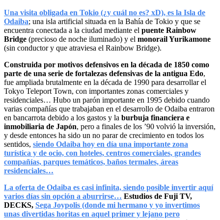
Una visita obligada en Tokio (¿y cuál no es? xD), es la Isla de
Odaiba
; una isla artificial situada en la Bahía de Tokio y que se
encuentra conectada a la ciudad mediante el
puente Rainbow
Bridge
(precioso de noche iluminado) y el
monorail Yurikamone
(sin conductor y que atraviesa el Rainbow Bridge).
Construida por motivos defensivos en la década de 1850 como
parte de una serie de fortalezas defensivas de la antigua Edo
,
fue ampliada brutalmente en la década de 1990 para desarrollar el
Tokyo Teleport Town, con importantes zonas comerciales y
residenciales… Hubo un parón importante en 1995 debido cuando
varias compañías que trabajaban en el desarrollo de Odaiba entraron
en bancarrota debido a los gastos y la
burbuja financiera e
inmobiliaria de Japón
, pero a finales de los ’90 volvió la inversión,
y desde entonces ha sido un no parar de crecimiento en todos los
sentidos,
siendo Odaiba hoy en día una importante zona
turística y de ocio, con hoteles, centros comerciales, grandes
compañías, parques temáticos, baños termales, áreas
residenciales…
La oferta de Odaiba es casi infinita, siendo posible invertir aquí
varios días sin opción a aburrirse…
Estudios de Fuji TV,
DECKS,
Sega Joypolis (donde mi hermano y yo invertimos
unas divertidas horitas en aquel primer y lejano pero