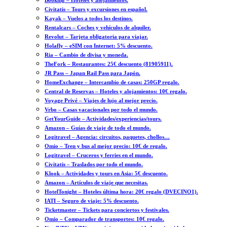
Booking – Hoteles y alojamientos.
Civitatis – Tours y excursiones en español.
Kayak – Vuelos a todos los destinos.
Rentalcars – Coches y vehículos de alquiler.
Revolut – Tarjeta obligatoria para viajar.
Holafly – eSIM con Internet: 5% descuento.
Ria – Cambio de divisa y moneda.
TheFork – Restaurantes: 25€ descuento (81905911).
JR Pass – Japan Rail Pass para Japón.
HomeExchange – Intercambio de casas: 250GP regalo.
Central de Reservas – Hoteles y alojamientos: 10€ regalo.
Voyage Privé – Viajes de lujo al mejor precio.
Vrbo – Casas vacacionales por todo el mundo.
GetYourGuide – Actividades/experiencias/tours.
Amazon – Guías de viaje de todo el mundo.
Logitravel – Agencia: circuitos, paquetes, chollos…
Omio – Tren y bus al mejor precio: 10€ de regalo.
Logitravel – Cruceros y ferries en el mundo.
Civitatis – Traslados por todo el mundo.
Klook – Actividades y tours en Asia: 5€ descuento.
Amazon – Artículos de viaje que necesitas.
HotelTonight – Hoteles última hora: 20€ regalo (DVECINO1).
IATI – Seguro de viaje: 5% descuento.
Ticketmaster – Tickets para conciertos y festivales.
Omio – Comparador de transportes: 10€ regalo.