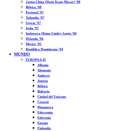
Japón-China (Hong Kong-Macao) ’08
Bélgica ’08
Portugal ’07
Tailandia ’07
Grecia ’07
Italia ’07
Inglaterra (Reino Unido)-Japón ’06
Holanda ’06
México ’05
República Dominicana ’04
MUNDO
EUROPA A-H
Albania
Alemania
Andorra
Austria
Bélgica
Bulgaria
Ciudad del Vaticano
Croacia
Dinamarca
Eslovaquia
Eslovenia
Estonia
Finlandia