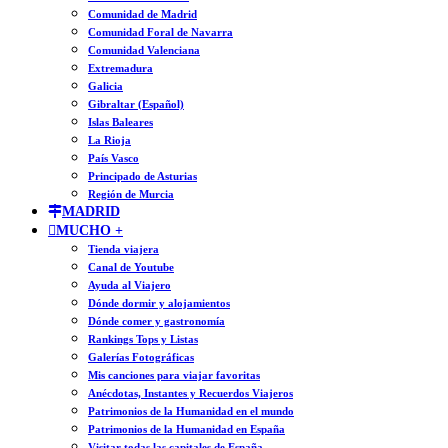
Comunidad de Madrid
Comunidad Foral de Navarra
Comunidad Valenciana
Extremadura
Galicia
Gibraltar (Español)
Islas Baleares
La Rioja
País Vasco
Principado de Asturias
Región de Murcia
MADRID
MUCHO +
Tienda viajera
Canal de Youtube
Ayuda al Viajero
Dónde dormir y alojamientos
Dónde comer y gastronomía
Rankings Tops y Listas
Galerías Fotográficas
Mis canciones para viajar favoritas
Anécdotas, Instantes y Recuerdos Viajeros
Patrimonios de la Humanidad en el mundo
Patrimonios de la Humanidad en España
Visitar todas las capitales de España