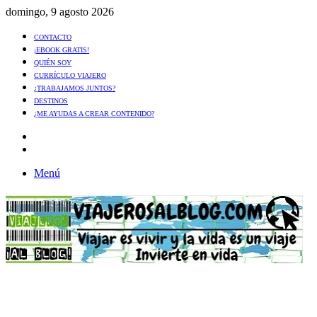
domingo, 9 agosto 2026
CONTACTO
¡EBOOK GRATIS!
QUIÉN SOY
CURRÍCULO VIAJERO
¿TRABAJAMOS JUNTOS?
DESTINOS
¿ME AYUDAS A CREAR CONTENIDO?
Artículo
al
Buscar
azar
Menú