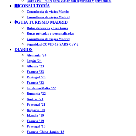
NordVPN – VPN para viajar con seguridad y privacidad.
CONSULTORÍA
Consultoría de viajes Mundo
Consultoría de viajes Madrid
GUÍA TURISMO MADRID
Rutas genéricas y free tours
Rutas privadas y personalizadas
Consultoría de viajes Madrid
Seguridad COVID-19 SARS-CoV-2
DIARIOS
Alemania ’24
Japón ’24
Albania ’23
Francia ’23
Portugal ’23
Francia ’22
Jordania-Malta ’22
Rumanía ’22
Austria ’21
Portugal ’21
Bulgaria ’20
Islandia ’19
Francia ’19
Portugal ’18
Francia-China-Japón ’18