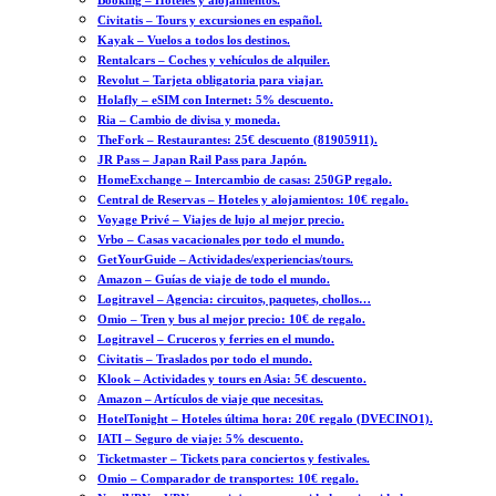
Booking – Hoteles y alojamientos.
Civitatis – Tours y excursiones en español.
Kayak – Vuelos a todos los destinos.
Rentalcars – Coches y vehículos de alquiler.
Revolut – Tarjeta obligatoria para viajar.
Holafly – eSIM con Internet: 5% descuento.
Ria – Cambio de divisa y moneda.
TheFork – Restaurantes: 25€ descuento (81905911).
JR Pass – Japan Rail Pass para Japón.
HomeExchange – Intercambio de casas: 250GP regalo.
Central de Reservas – Hoteles y alojamientos: 10€ regalo.
Voyage Privé – Viajes de lujo al mejor precio.
Vrbo – Casas vacacionales por todo el mundo.
GetYourGuide – Actividades/experiencias/tours.
Amazon – Guías de viaje de todo el mundo.
Logitravel – Agencia: circuitos, paquetes, chollos…
Omio – Tren y bus al mejor precio: 10€ de regalo.
Logitravel – Cruceros y ferries en el mundo.
Civitatis – Traslados por todo el mundo.
Klook – Actividades y tours en Asia: 5€ descuento.
Amazon – Artículos de viaje que necesitas.
HotelTonight – Hoteles última hora: 20€ regalo (DVECINO1).
IATI – Seguro de viaje: 5% descuento.
Ticketmaster – Tickets para conciertos y festivales.
Omio – Comparador de transportes: 10€ regalo.