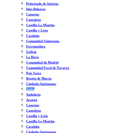
Principado de Asturias
Islas Baleares
Canarias
Cantabria
Castilla-La Mancha
Castilla y León
Cataluña
Comunidad Valenciana
Extremadura
Galicia
La Rioja
Comunidad de Madrid
Comunidad Foral de Navarra
País Vasco
Región de Murcia
Ciudades Autónomas
Todos
Andalucía
Aragón
Canarias
Cantabria
Castilla y León
Castilla-La Mancha
Cataluña
Ciudades Autónomas