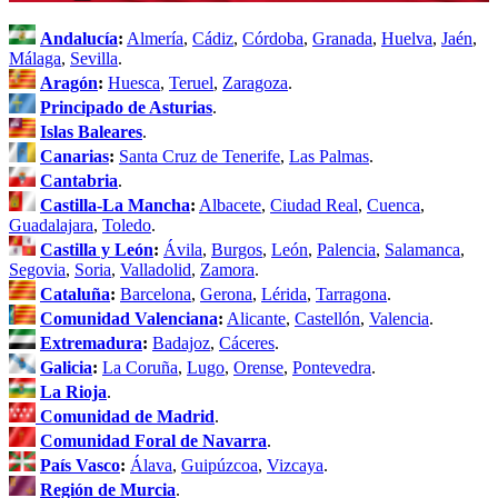
Andalucía
:
Almería
,
Cádiz
,
Córdoba
,
Granada
,
Huelva
,
Jaén
,
Málaga
,
Sevilla
.
Aragón
:
Huesca
,
Teruel
,
Zaragoza
.
Principado de Asturias
.
Islas Baleares
.
Canarias
:
Santa Cruz de Tenerife
,
Las Palmas
.
Cantabria
.
Castilla-La Mancha
:
Albacete
,
Ciudad Real
,
Cuenca
,
Guadalajara
,
Toledo
.
Castilla y León
:
Ávila
,
Burgos
,
León
,
Palencia
,
Salamanca
,
Segovia
,
Soria
,
Valladolid
,
Zamora
.
Cataluña
:
Barcelona
,
Gerona
,
Lérida
,
Tarragona
.
Comunidad Valenciana
:
Alicante
,
Castellón
,
Valencia
.
Extremadura
:
Badajoz
,
Cáceres
.
Galicia
:
La Coruña
,
Lugo
,
Orense
,
Pontevedra
.
La Rioja
.
Comunidad de Madrid
.
Comunidad Foral de Navarra
.
País Vasco
:
Álava
,
Guipúzcoa
,
Vizcaya
.
Región de Murcia
.