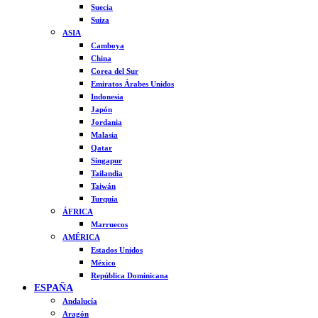
Suecia
Suiza
ASIA
Camboya
China
Corea del Sur
Emiratos Árabes Unidos
Indonesia
Japón
Jordania
Malasia
Qatar
Singapur
Tailandia
Taiwán
Turquía
ÁFRICA
Marruecos
AMÉRICA
Estados Unidos
México
República Dominicana
ESPAÑA
Andalucía
Aragón