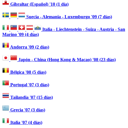
Gibraltar (Español) '10 (1 día)
Suecia - Alemania - Luxemburgo '09 (7 días)
Italia - Liechtenstein - Suiza - Austria - San
Marino '09 (4 días)
Andorra '09 (2 días)
Japón - China (Hong Kong & Macao) '08 (23 días)
Bélgica '08 (5 días)
Portugal '07 (3 días)
Tailandia '07 (15 días)
Grecia '07 (3 días)
Italia '07 (4 días)