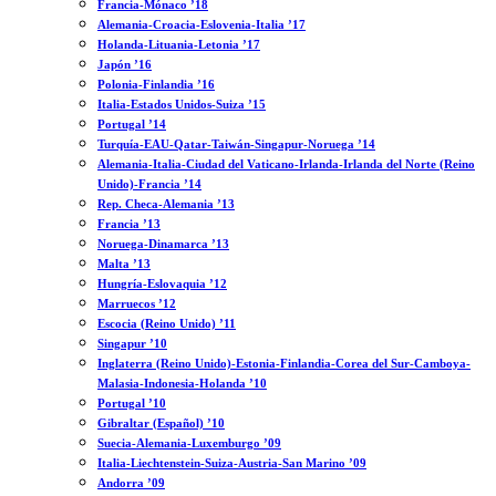
Francia-Mónaco ’18
Alemania-Croacia-Eslovenia-Italia ’17
Holanda-Lituania-Letonia ’17
Japón ’16
Polonia-Finlandia ’16
Italia-Estados Unidos-Suiza ’15
Portugal ’14
Turquía-EAU-Qatar-Taiwán-Singapur-Noruega ’14
Alemania-Italia-Ciudad del Vaticano-Irlanda-Irlanda del Norte (Reino
Unido)-Francia ’14
Rep. Checa-Alemania ’13
Francia ’13
Noruega-Dinamarca ’13
Malta ’13
Hungría-Eslovaquia ’12
Marruecos ’12
Escocia (Reino Unido) ’11
Singapur ’10
Inglaterra (Reino Unido)-Estonia-Finlandia-Corea del Sur-Camboya-
Malasia-Indonesia-Holanda ’10
Portugal ’10
Gibraltar (Español) ’10
Suecia-Alemania-Luxemburgo ’09
Italia-Liechtenstein-Suiza-Austria-San Marino ’09
Andorra ’09