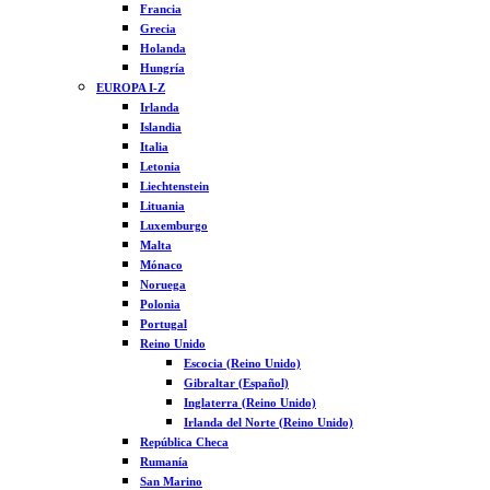
Francia
Grecia
Holanda
Hungría
EUROPA I-Z
Irlanda
Islandia
Italia
Letonia
Liechtenstein
Lituania
Luxemburgo
Malta
Mónaco
Noruega
Polonia
Portugal
Reino Unido
Escocia (Reino Unido)
Gibraltar (Español)
Inglaterra (Reino Unido)
Irlanda del Norte (Reino Unido)
República Checa
Rumanía
San Marino