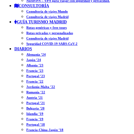
NordVPN – VPN para viajar con seguridad y privacidad.
CONSULTORÍA
Consultoría de viajes Mundo
Consultoría de viajes Madrid
GUÍA TURISMO MADRID
Rutas genéricas y free tours
Rutas privadas y personalizadas
Consultoría de viajes Madrid
Seguridad COVID-19 SARS-CoV-2
DIARIOS
Alemania ’24
Japón ’24
Albania ’23
Francia ’23
Portugal ’23
Francia ’22
Jordania-Malta ’22
Rumanía ’22
Austria ’21
Portugal ’21
Bulgaria ’20
Islandia ’19
Francia ’19
Portugal ’18
Francia-China-Japón ’18