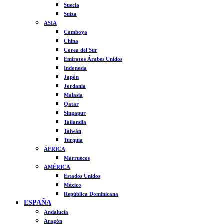
Suecia
Suiza
ASIA
Camboya
China
Corea del Sur
Emiratos Árabes Unidos
Indonesia
Japón
Jordania
Malasia
Qatar
Singapur
Tailandia
Taiwán
Turquía
ÁFRICA
Marruecos
AMÉRICA
Estados Unidos
México
República Dominicana
ESPAÑA
Andalucía
Aragón