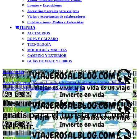
Eventos y Exposiciones
Accesorios y regalos para viajeros
Viajes y experiencias de colaboradores
Colaboraciones, Medios y Entrevistas
TIENDA
ACCESORIOS
ROPA Y CALZADO
TECNOLOGÍA
MOCHILAS Y MALETAS
CAMPING Y EXTERIOR
GUÍAS DE VIAJE Y LIBROS
Inicio
/
Asia
/
Descuentos, ofertas, y servicios gratis para el turista en
Corea del Sur.
Asia
Inglaterra (Reino Unido)-Estonia-Finlandia-Corea del Sur-
Camboya-Malasia-Indonesia-Holanda '10
Descuentos, ofertas, y servicios
gratis para el turista en Corea
del Sur.