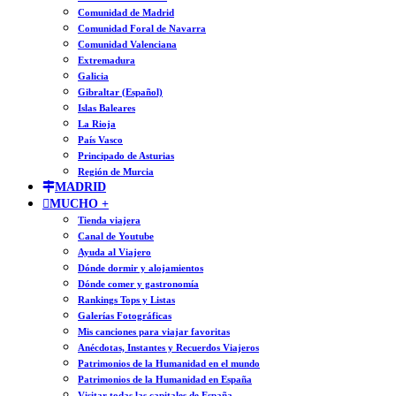
Comunidad de Madrid
Comunidad Foral de Navarra
Comunidad Valenciana
Extremadura
Galicia
Gibraltar (Español)
Islas Baleares
La Rioja
País Vasco
Principado de Asturias
Región de Murcia
MADRID
MUCHO +
Tienda viajera
Canal de Youtube
Ayuda al Viajero
Dónde dormir y alojamientos
Dónde comer y gastronomía
Rankings Tops y Listas
Galerías Fotográficas
Mis canciones para viajar favoritas
Anécdotas, Instantes y Recuerdos Viajeros
Patrimonios de la Humanidad en el mundo
Patrimonios de la Humanidad en España
Visitar todas las capitales de España