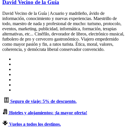
David Vecino de la Guía
David Vecino de la Guía | Acuario y madrileño, ávido de
información, conocimiento y nuevas experiencias. Maestrillo de
todo, maestro de nada y profesional de mucho: turismo, protocolo,
eventos, marketing, publicidad, informática, formación, terapias
alternativas, etc... Cinéfilo, devorador de libros, electrónico musical,
futbolero de pro y cervecero gastronómico. Viajero empedernido
como mayor pasión y fin, a ratos turista. Ética, moral, valores,
coherencia, y demócrata liberal conservador convencido.
Sitio
web
Facebook
X
LinkedIn
Flickr
YouTube
Instagram
Seguro de viaje: 5% de descuento.
Hoteles y alojamientos: ¡la mayor oferta!
Vuelos a todos los destinos.