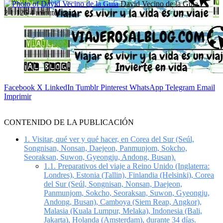
Follow
Send
David Vecino de la Guía
on
an
2
1.126
4 minutes read
X
email
Facebook
X
LinkedIn
Tumblr
Pinterest
WhatsApp
Telegram
Email
Imprimir
CONTENIDO DE LA PUBLICACIÓN
1.
Visitar, qué ver y qué hacer, en Corea del Sur (Seúl,
Songnisan, Nonsan, Daejeon, Panmunjom, Sokcho,
Seoraksan, Suwon, Gyeongju, Andong, Busan).
1.1.
Preparativos del viaje a Reino Unido (Inglaterra:
Londres), Estonia (Tallin), Finlandia (Helsinki), Corea
del Sur (Seúl, Songnisan, Nonsan, Daejeon,
Panmunjom, Sokcho, Seoraksan, Suwon, Gyeongju,
Andong, Busan), Camboya (Siem Reap, Angkor),
Malasia (Kuala Lumpur, Melaka), Indonesia (Bali,
Jakarta), Holanda (Amsterdam), durante 34 días.