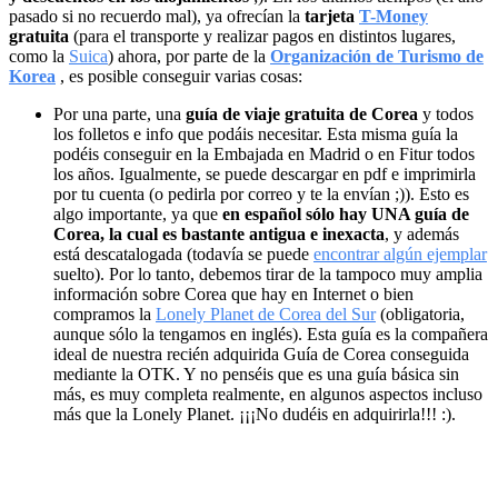
pasado si no recuerdo mal), ya ofrecían la
tarjeta
T-Money
gratuita
(para el transporte y realizar pagos en distintos lugares,
como la
Suica
) ahora, por parte de la
Organización de Turismo de
Korea
, es posible conseguir varias cosas:
Por una parte, una
guía de viaje gratuita de Corea
y todos
los folletos e info que podáis necesitar. Esta misma guía la
podéis conseguir en la Embajada en Madrid o en Fitur todos
los años. Igualmente, se puede descargar en pdf e imprimirla
por tu cuenta (o pedirla por correo y te la envían ;)). Esto es
algo importante, ya que
en español sólo hay UNA guía de
Corea, la cual es bastante antigua e inexacta
, y además
está descatalogada (todavía se puede
encontrar algún ejemplar
suelto). Por lo tanto, debemos tirar de la tampoco muy amplia
información sobre Corea que hay en Internet o bien
compramos la
Lonely Planet de Corea del Sur
(obligatoria,
aunque sólo la tengamos en inglés). Esta guía es la compañera
ideal de nuestra recién adquirida Guía de Corea conseguida
mediante la OTK. Y no penséis que es una guía básica sin
más, es muy completa realmente, en algunos aspectos incluso
más que la Lonely Planet. ¡¡¡No dudéis en adquirirla!!! :).