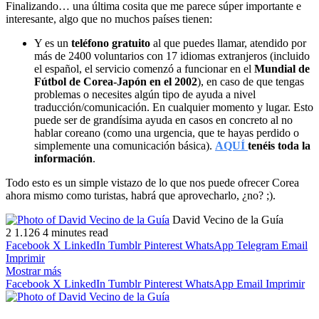
Finalizando… una última cosita que me parece súper importante e
interesante, algo que no muchos países tienen:
Y es un
teléfono gratuito
al que puedes llamar, atendido por
más de 2400 voluntarios con 17 idiomas extranjeros (incluido
el español, el servicio comenzó a funcionar en el
Mundial de
Fútbol de Corea-Japón en el 2002
), en caso de que tengas
problemas o necesites algún tipo de ayuda a nivel
traducción/comunicación. En cualquier momento y lugar. Esto
puede ser de grandísima ayuda en casos en concreto al no
hablar coreano (como una urgencia, que te hayas perdido o
simplemente una comunicación básica).
AQUÍ
tenéis toda la
información
.
Todo esto es un simple vistazo de lo que nos puede ofrecer Corea
ahora mismo como turistas, habrá que aprovecharlo, ¿no? ;).
Follow
Send
David Vecino de la Guía
on
an
2
1.126
4 minutes read
X
email
Facebook
X
LinkedIn
Tumblr
Pinterest
WhatsApp
Telegram
Email
Imprimir
Mostrar más
Facebook
X
LinkedIn
Tumblr
Pinterest
WhatsApp
Email
Imprimir