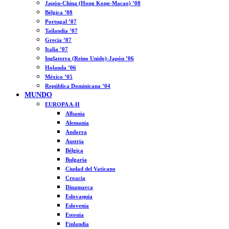
Japón-China (Hong Kong-Macao) ’08
Bélgica ’08
Portugal ’07
Tailandia ’07
Grecia ’07
Italia ’07
Inglaterra (Reino Unido)-Japón ’06
Holanda ’06
México ’05
República Dominicana ’04
MUNDO
EUROPA A-H
Albania
Alemania
Andorra
Austria
Bélgica
Bulgaria
Ciudad del Vaticano
Croacia
Dinamarca
Eslovaquia
Eslovenia
Estonia
Finlandia