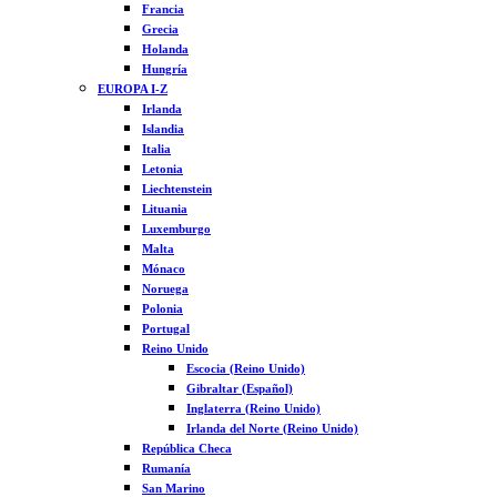
Francia
Grecia
Holanda
Hungría
EUROPA I-Z
Irlanda
Islandia
Italia
Letonia
Liechtenstein
Lituania
Luxemburgo
Malta
Mónaco
Noruega
Polonia
Portugal
Reino Unido
Escocia (Reino Unido)
Gibraltar (Español)
Inglaterra (Reino Unido)
Irlanda del Norte (Reino Unido)
República Checa
Rumanía
San Marino