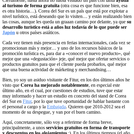
Ciertamente, hasta ahora no había visitado un país con tanta
ayuda
al turismo de forma gratuita
(otra cosa es que funcione bien, esa
es otra historia…). Corea del Sur es un país que está por explotar a
nivel turístico, está deseando que lo visiten… y están realizando bien
las cosas, aunque les queda un graaan camino por delante, ya que
su
desarrollo turístico está a años luz todavía de lo que puede ser
Japón
u otros países asiáticos.
Cada vez tienen más presencia en ferias internacionales, cada vez se
promocionan más y mejor… y uno de los recursos básicos de la
promoción turística es, para dar a «conocer el nuevo producto», qué
mejor que una «degustación» jeje, qué mejor que ofertar servicios o
productos gratuitos para que el cliente pueda probarlos, qué mejor
que una buena actividad de márketing y merchandising…
Bien, yo soy un asiduo visitante de Fitur, en los dos últimos años he
visto que
Corea ha mejorado notablemente
, en especial este
último año, en el cual, por cuestiones de estudios, tuve que estar
muy informado y hacer un estudio en concreto del stand de Corea
del Sur en
Fitur
, por lo que tuve oportunidad de hablar bastante con
el personal a cargo y la
Embajada
. Quieren que 2010-2012 sea el
momento de su despegue, y van por el buen camino.
Aquí, concretamente, sólo voy a referirme de forma breve,
principalmente, a unos
servicios gratuitos en forma de transporte
y descuentos en los alojamientos
;). En los últimos tiempos (el año