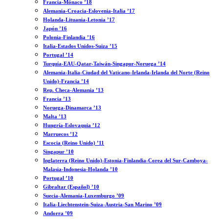
Francia-Mónaco ’18
Alemania-Croacia-Eslovenia-Italia ’17
Holanda-Lituania-Letonia ’17
Japón ’16
Polonia-Finlandia ’16
Italia-Estados Unidos-Suiza ’15
Portugal ’14
Turquía-EAU-Qatar-Taiwán-Singapur-Noruega ’14
Alemania-Italia-Ciudad del Vaticano-Irlanda-Irlanda del Norte (Reino
Unido)-Francia ’14
Rep. Checa-Alemania ’13
Francia ’13
Noruega-Dinamarca ’13
Malta ’13
Hungría-Eslovaquia ’12
Marruecos ’12
Escocia (Reino Unido) ’11
Singapur ’10
Inglaterra (Reino Unido)-Estonia-Finlandia-Corea del Sur-Camboya-
Malasia-Indonesia-Holanda ’10
Portugal ’10
Gibraltar (Español) ’10
Suecia-Alemania-Luxemburgo ’09
Italia-Liechtenstein-Suiza-Austria-San Marino ’09
Andorra ’09