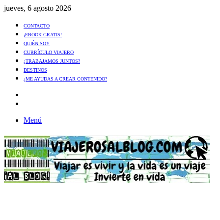
jueves, 6 agosto 2026
CONTACTO
¡EBOOK GRATIS!
QUIÉN SOY
CURRÍCULO VIAJERO
¿TRABAJAMOS JUNTOS?
DESTINOS
¿ME AYUDAS A CREAR CONTENIDO?
Artículo
al
Buscar
azar
Menú