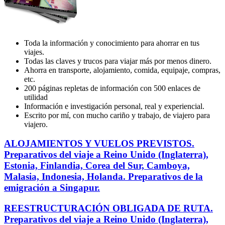
Toda la información y conocimiento para ahorrar en tus
viajes.
Todas las claves y trucos para viajar más por menos dinero.
Ahorra en transporte, alojamiento, comida, equipaje, compras,
etc.
200 páginas repletas de información con 500 enlaces de
utilidad
Información e investigación personal, real y experiencial.
Escrito por mí, con mucho cariño y trabajo, de viajero para
viajero.
ALOJAMIENTOS
ALOJAMIENTOS Y VUELOS PREVISTOS.
Y
Preparativos del viaje a Reino Unido (Inglaterra),
VUELOS
Estonia, Finlandia, Corea del Sur, Camboya,
PREVISTOS.
Malasia, Indonesia, Holanda. Preparativos de la
Preparativos
emigración a Singapur.
del
viaje
a
REESTRUCTURACIÓN
REESTRUCTURACIÓN OBLIGADA DE RUTA.
Reino
OBLIGADA
Preparativos del viaje a Reino Unido (Inglaterra),
Unido
DE