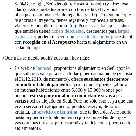
Seúl-Gyeongju, Seúl-Jeonju y Busan-Gyoenju (y viceversa
claro). Estos traslados son en un bus de la OTK y nos
obsequian con una serie de regalitos y tal :). Esto supone que
te ahorras el trayecto, tienes regalitos y conoces a turistas,
viajeros y mochileros como tú ;). Pero no acaba aquí… sino
que también tienes
tickets descuento
, descuentos para
largas
estancias
, y poder conseguir un
servicio de chofer
profesional
con
recogida en el Aeropuerto
hasta tu alojamiento en un
sedán de lujo.
¿Qué más se puede pedir? pues aún hay más:
La web de
Innostel
, proporciona alojamiento en Seúl (por lo
que sólo nos vale para esta ciudad), pero actualmente (y hasta
el 31.12.2010, de momento), ofrece
suculentos descuentos
en multitud de alojamientos
, por lo que te puedes ¡ahorrar
en muchas habitaciones entre 5.000 y 15.000 wones por
noche!,
esto supone un ahorro importante
si vas a estar
varias noches alojado en Seúl. Pero no sólo esto… ya que una
vez reservado tu alojamiento, puedes reservar, de forma
gratuita, un
servicio de limusina
, que te lleva del Aeropuerto
hasta la puerta de tu alojamiento (¡no es un sedán de lujo y
vas con más turistas, pero es gratis y te deja en la puerta de tu
alojamiento!).