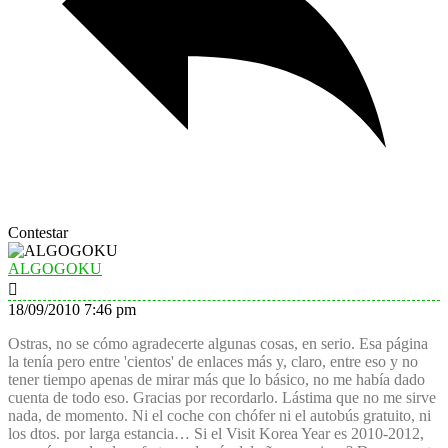
Contestar
ALGOGOKU
18/09/2010 7:46 pm
Ostras, no se cómo agradecerte algunas cosas, en serio. Esa página
la tenía pero entre 'cientos' de enlaces más y, claro, entre eso y no
tener tiempo apenas de mirar más que lo básico, no me había dado
cuenta de todo eso. Gracias por recordarlo. Lástima que no me sirve
nada, de momento. Ni el coche con chófer ni el autobús gratuito, ni
los dtos. por larga estancia… Si el Visit Korea Year es 2010-2012,