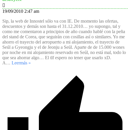
19/09/2010 2:47 am
Sip, la web de Innostel sólo va con IE. De momento las ofertas,
descuentos y demás son hasta el 31.12.2010… yo supongo, tal y
como me comentaron a principios de año cuando hablé con la peña
del stand de Corea, que seguirán con cosillas así o similares. Yo me
ahorro el trayecto del aeropuerto a mi alojamiento, el trayecto de
Seúl a Gyeongju y el de Jeonju a Seúl. Aparte de de 15.000 wones
por noche en mi alojamiento reservado en Seúl, no está mal, todo lo
que sea ahorrar algo… El tlf espero no tener que usarlo xD.
A
…
Leermás »