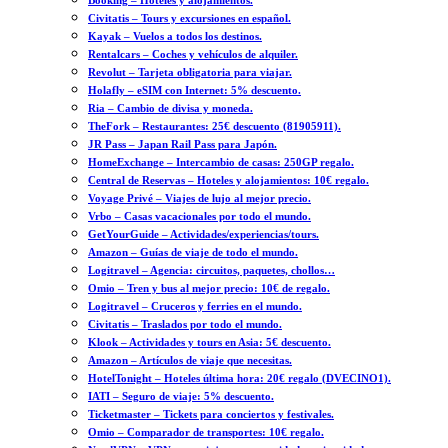
Booking – Hoteles y alojamientos.
Civitatis – Tours y excursiones en español.
Kayak – Vuelos a todos los destinos.
Rentalcars – Coches y vehículos de alquiler.
Revolut – Tarjeta obligatoria para viajar.
Holafly – eSIM con Internet: 5% descuento.
Ria – Cambio de divisa y moneda.
TheFork – Restaurantes: 25€ descuento (81905911).
JR Pass – Japan Rail Pass para Japón.
HomeExchange – Intercambio de casas: 250GP regalo.
Central de Reservas – Hoteles y alojamientos: 10€ regalo.
Voyage Privé – Viajes de lujo al mejor precio.
Vrbo – Casas vacacionales por todo el mundo.
GetYourGuide – Actividades/experiencias/tours.
Amazon – Guías de viaje de todo el mundo.
Logitravel – Agencia: circuitos, paquetes, chollos…
Omio – Tren y bus al mejor precio: 10€ de regalo.
Logitravel – Cruceros y ferries en el mundo.
Civitatis – Traslados por todo el mundo.
Klook – Actividades y tours en Asia: 5€ descuento.
Amazon – Artículos de viaje que necesitas.
HotelTonight – Hoteles última hora: 20€ regalo (DVECINO1).
IATI – Seguro de viaje: 5% descuento.
Ticketmaster – Tickets para conciertos y festivales.
Omio – Comparador de transportes: 10€ regalo.