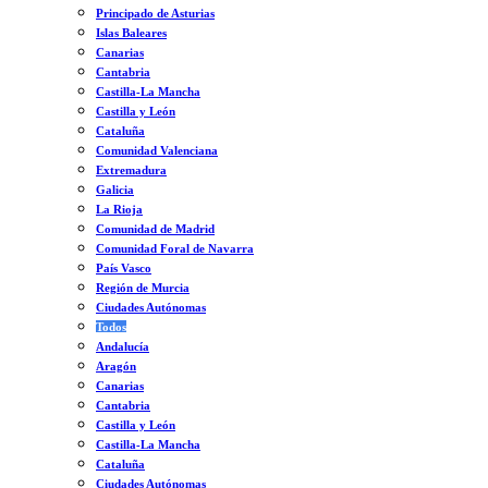
Principado de Asturias
Islas Baleares
Canarias
Cantabria
Castilla-La Mancha
Castilla y León
Cataluña
Comunidad Valenciana
Extremadura
Galicia
La Rioja
Comunidad de Madrid
Comunidad Foral de Navarra
País Vasco
Región de Murcia
Ciudades Autónomas
Todos
Andalucía
Aragón
Canarias
Cantabria
Castilla y León
Castilla-La Mancha
Cataluña
Ciudades Autónomas