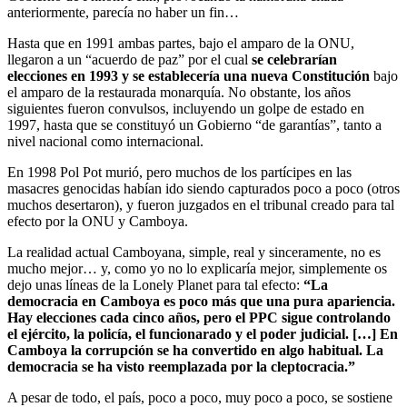
anteriormente, parecía no haber un fin…
Hasta que en 1991 ambas partes, bajo el amparo de la ONU,
llegaron a un “acuerdo de paz” por el cual
se celebrarían
elecciones en 1993 y se establecería una nueva Constitución
bajo
el amparo de la restaurada monarquía. No obstante, los años
siguientes fueron convulsos, incluyendo un golpe de estado en
1997, hasta que se constituyó un Gobierno “de garantías”, tanto a
nivel nacional como internacional.
En 1998 Pol Pot murió, pero muchos de los partícipes en las
masacres genocidas habían ido siendo capturados poco a poco (otros
muchos desertaron), y fueron juzgados en el tribunal creado para tal
efecto por la ONU y Camboya.
La realidad actual Camboyana, simple, real y sinceramente, no es
mucho mejor… y, como yo no lo explicaría mejor, simplemente os
dejo unas líneas de la Lonely Planet para tal efecto:
“La
democracia en Camboya es poco más que una pura apariencia.
Hay elecciones cada cinco años, pero el PPC sigue controlando
el ejército, la policía, el funcionarado y el poder judicial. […] En
Camboya la corrupción se ha convertido en algo habitual. La
democracia se ha visto reemplazada por la cleptocracia.”
A pesar de todo, el país, poco a poco, muy poco a poco, se sostiene