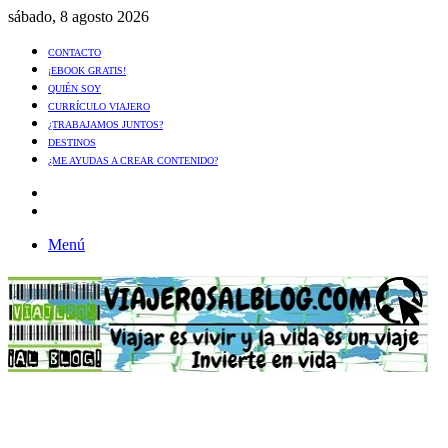
sábado, 8 agosto 2026
CONTACTO
¡EBOOK GRATIS!
QUIÉN SOY
CURRÍCULO VIAJERO
¿TRABAJAMOS JUNTOS?
DESTINOS
¿ME AYUDAS A CREAR CONTENIDO?
Artículo
al
Buscar
azar
Menú