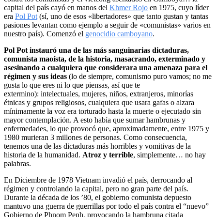
capital del país cayó en manos del
Khmer Rojo
en 1975, cuyo líder
era
Pol Pot
(sí, uno de esos «libertadores» que tanto gustan y tantas
pasiones levantan como ejemplo a seguir de «comunistas» varios en
nuestro país). Comenzó el
genocidio camboyano
.
Pol Pot instauró una de las más sanguinarias dictaduras,
comunista maoísta, de la historia, masacrando, exterminado y
asesinando a cualquiera que considerara una amenaza para el
régimen y sus ideas
(lo de siempre, comunismo puro vamos; no me
gusta lo que eres ni lo que piensas, así que te
extermino): intelectuales, mujeres, niños, extranjeros, minorías
étnicas y grupos religiosos, cualquiera que usara gafas o alzara
mínimamente la voz era torturado hasta la muerte o ejecutado sin
mayor contemplación. A esto había que sumar hambrunas y
enfermedades, lo que provocó que, aproximadamente, entre 1975 y
1980 murieran 3 millones de personas. Como consecuencia,
tenemos una de las dictaduras más horribles y vomitivas de la
historia de la humanidad.
Atroz y terrible
, simplemente… no hay
palabras.
En Diciembre de 1978 Vietnam invadió el país, derrocando al
régimen y controlando la capital, pero no gran parte del país.
Durante la década de los ’80, el gobierno comunista depuesto
mantuvo una guerra de guerrillas por todo el país contra el “nuevo”
Gobierno de Phnom Penh, provocando la hambruna citada