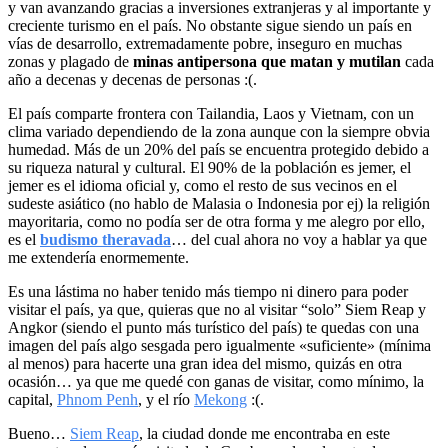
y van avanzando gracias a inversiones extranjeras y al importante y
creciente turismo en el país. No obstante sigue siendo un país en
vías de desarrollo, extremadamente pobre, inseguro en muchas
zonas y plagado de
minas antipersona que matan y mutilan
cada
año a decenas y decenas de personas :(.
El país comparte frontera con Tailandia, Laos y Vietnam, con un
clima variado dependiendo de la zona aunque con la siempre obvia
humedad. Más de un 20% del país se encuentra protegido debido a
su riqueza natural y cultural. El 90% de la población es jemer, el
jemer es el idioma oficial y, como el resto de sus vecinos en el
sudeste asiático (no hablo de Malasia o Indonesia por ej) la religión
mayoritaria, como no podía ser de otra forma y me alegro por ello,
es el
budismo theravada
… del cual ahora no voy a hablar ya que
me extendería enormemente.
Es una lástima no haber tenido más tiempo ni dinero para poder
visitar el país, ya que, quieras que no al visitar “solo” Siem Reap y
Angkor (siendo el punto más turístico del país) te quedas con una
imagen del país algo sesgada pero igualmente «suficiente» (mínima
al menos) para hacerte una gran idea del mismo, quizás en otra
ocasión… ya que me quedé con ganas de visitar, como mínimo, la
capital,
Phnom Penh
, y el río
Mekong
:(.
Bueno…
Siem Reap
, la ciudad donde me encontraba en este