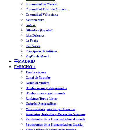
Comunidad de Madrid
Comunidad Foral de Navarra
Comunidad Valenciana
Extremadura
Galicia
Gibraltar (Español)
Islas Baleares
La Rioja
País Vasco
Principado de Asturias
Región de Murcia
MADRID
MUCHO +
Tienda viajera
Canal de Youtube
Ayuda al Viajero
Dónde dormir y alojamientos
Dónde comer y gastronomía
Rankings Tops y Listas
Galerías Fotográficas
Mis canciones para viajar favoritas
Anécdotas, Instantes y Recuerdos Viajeros
Patrimonios de la Humanidad en el mundo
Patrimonios de la Humanidad en España
Visitar todas las capitales de España