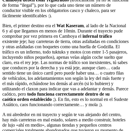
de forma “ilegal”), por lo que cada uno tiene un número de
conductor visible en los obligatorios casco y chaleco, para ser
fácilmente identificables :).
Bien, el primer destino era el
Wat Kaseram
, al lado de la Nacional
6 y al que llegamos en menos de 10min. Durante el trayecto pude
comprobar por vez primera en Camboya el
infernal tráfico
existente jeje; hay carreteras de tierra, otras asfaltadas en condiciones
y otras asfaltadas con boquetes como una huella de Godzilla. El
tráfico es un infierno, todo tuktuks y motos (con entre 1-5 pasajeros,
incluyendo niños pequeños), apenas veías algún coche suelto que
claro, era el rey jeje. Las normas de tráfico son inexistentes, tú sabes
que conduces por la derecha y ya está jeje, aunque claro… cada
sentido tiene un único carril pero puede haber una… o cuatro filas
de vehículos, los adelantamientos son según la ley del más fuerte y
el más rápido, echándose los demás al arcén (si lo hubiere) y
utilizando el claxon para indicar que vas a adelantar y demás. Parece
caótico, pero
todo funciona correctamente dentro de su
caótico orden establecido
;). En fin, esto es lo normal en el Sudeste
Asiático, caos funcionando correctamente… y mola ;).
A mi alrededor en mi trayecto y según te vas alejando del centro,
hay más carreteras en mal estado, solares a medio construir, hoteles
de lujo «ahí en medio», algunas tiendas y pequeños centros
comerciales totalmente abandonados que tuvieron su momento de