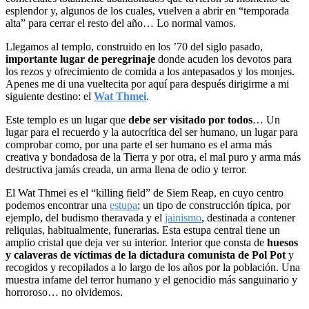
esplendor y, algunos de los cuales, vuelven a abrir en “temporada
alta” para cerrar el resto del año… Lo normal vamos.
Llegamos al templo, construido en los ’70 del siglo pasado,
importante lugar de peregrinaje
donde acuden los devotos para
los rezos y ofrecimiento de comida a los antepasados y los monjes.
Apenes me di una vueltecita por aquí para después dirigirme a mi
siguiente destino: el
Wat Thmei
.
Este templo es un lugar que
debe ser visitado por todos
… Un
lugar para el recuerdo y la autocrítica del ser humano, un lugar para
comprobar como, por una parte el ser humano es el arma más
creativa y bondadosa de la Tierra y por otra, el mal puro y arma más
destructiva jamás creada, un arma llena de odio y terror.
El Wat Thmei es el “killing field” de Siem Reap, en cuyo centro
podemos encontrar una
estupa
; un tipo de construcción típica, por
ejemplo, del budismo theravada y el
jainismo
, destinada a contener
reliquias, habitualmente, funerarias. Esta estupa central tiene un
amplio cristal que deja ver su interior. Interior que consta de
huesos
y calaveras de víctimas de la dictadura comunista de Pol Pot
y
recogidos y recopilados a lo largo de los años por la población. Una
muestra infame del terror humano y el genocidio más sanguinario y
horroroso… no olvidemos.