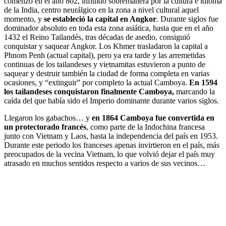
comenzó en el año 802, influido sobremanera por la cultura e idioma
de la India, centro neurálgico en la zona a nivel cultural aquel
momento, y
se estableció la capital en Angkor
. Durante siglos fue
dominador absoluto en toda esta zona asiática, hasta que en el año
1432 el Reino Tailandés, tras décadas de asedio, consiguió
conquistar y saquear Angkor. Los Khmer trasladaron la capital a
Phnom Penh (actual capital), pero ya era tarde y las arremetidas
continuas de los tailandeses y vietnamitas estuvieron a punto de
saquear y destruir también la ciudad de forma completa en varias
ocasiones, y “extinguir” por completo la actual Camboya.
En 1594
los tailandeses conquistaron finalmente Camboya,
marcando la
caída del que había sido el Imperio dominante durante varios siglos.
Llegaron los gabachos… y
en 1864 Camboya fue convertida en
un protectorado francés
, como parte de la Indochina francesa
junto con Vietnam y Laos, hasta la independencia del país en 1953.
Durante este periodo los franceses apenas invirtieron en el país, más
preocupados de la vecina Vietnam, lo que volvió dejar el país muy
atrasado en muchos sentidos respecto a varios de sus vecinos…