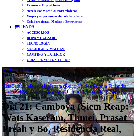
Eventos y Exposiciones
Accesorios y regalos para viajeros
Viajes y experiencias de colaboradores
Colaboraciones, Medios y Entrevistas
TIENDA
ACCESORIOS
ROPA Y CALZADO
TECNOLOGÍA
MOCHILAS Y MALETAS
CAMPING Y EXTERIOR
GUÍAS DE VIAJE Y LIBROS
Inicio
/
Diarios
/
Día 21: Camboya (Siem Reap: Wats Kaseram, Thmei,
Prasat Preah y Bo, Residencia Real, Jardín Real y Loto, mercadillos
y Bar Street, etc).
Asia
Camboya
Diarios
Inglaterra (Reino Unido)-Estonia-Finlandia-
Corea del Sur-Camboya-Malasia-Indonesia-Holanda '10
Siem Reap
Día 21: Camboya (Siem Reap:
Wats Kaseram, Thmei, Prasat
Preah y Bo, Residencia Real,