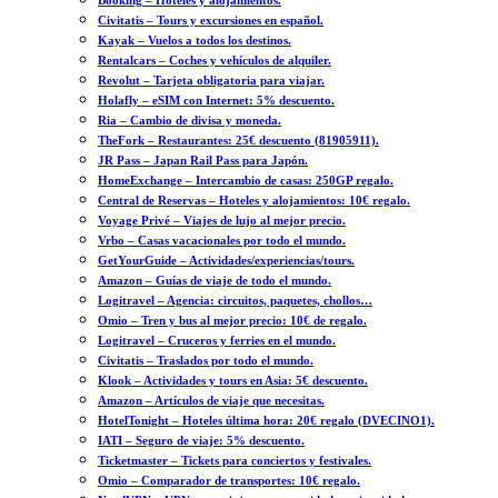
Booking – Hoteles y alojamientos.
Civitatis – Tours y excursiones en español.
Kayak – Vuelos a todos los destinos.
Rentalcars – Coches y vehículos de alquiler.
Revolut – Tarjeta obligatoria para viajar.
Holafly – eSIM con Internet: 5% descuento.
Ria – Cambio de divisa y moneda.
TheFork – Restaurantes: 25€ descuento (81905911).
JR Pass – Japan Rail Pass para Japón.
HomeExchange – Intercambio de casas: 250GP regalo.
Central de Reservas – Hoteles y alojamientos: 10€ regalo.
Voyage Privé – Viajes de lujo al mejor precio.
Vrbo – Casas vacacionales por todo el mundo.
GetYourGuide – Actividades/experiencias/tours.
Amazon – Guías de viaje de todo el mundo.
Logitravel – Agencia: circuitos, paquetes, chollos…
Omio – Tren y bus al mejor precio: 10€ de regalo.
Logitravel – Cruceros y ferries en el mundo.
Civitatis – Traslados por todo el mundo.
Klook – Actividades y tours en Asia: 5€ descuento.
Amazon – Artículos de viaje que necesitas.
HotelTonight – Hoteles última hora: 20€ regalo (DVECINO1).
IATI – Seguro de viaje: 5% descuento.
Ticketmaster – Tickets para conciertos y festivales.
Omio – Comparador de transportes: 10€ regalo.