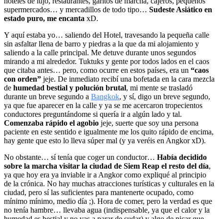
hoteles de lujo, restaurantes, garitos de marcha, cajeros, pequeños
supermercados… y mercadillos de todo tipo…
Sudeste Asiático en
estado puro, me encanta
xD.
Y aquí estaba yo… saliendo del Hotel, travesando la pequeña calle
sin asfaltar llena de barro y piedras a la que da mi alojamiento y
saliendo a la calle principal. Me detuve durante unos segundos
mirando a mi alrededor. Tuktuks y gente por todos lados en el caos
que citaba antes… pero, como ocurre en estos países, era un
“caos
con orden”
jeje. De inmediato recibí una bofetada en la cara mezcla
de
humedad bestial y polución brutal
, mi mente se trasladó
durante un breve segundo a
Bangkok
, y sí, digo un breve segundo,
ya que fue aparecer en la calle y ya se me acercaron tropecientos
conductores preguntándome si quería ir a algún lado y tal.
Comenzaba rápido el agobio
jeje, suerte que soy una persona
paciente en este sentido e igualmente me los quito rápido de encima,
hay gente que esto lo lleva súper mal (y ya veréis en Angkor xD).
No obstante… sí tenía que coger un conductor…
Había decidido
sobre la marcha visitar la ciudad de Siem Reap el resto del día
,
ya que hoy era ya inviable ir a Angkor como expliqué al principio
de la crónica. No hay muchas atracciones turísticas y culturales en la
ciudad, pero sí las suficientes para mantenerte ocupado, como
mínimo mínimo, medio día ;). Hora de comer, pero la verdad es que
no tenía hambre… llevaba agua (indispensable, ya que el calor y la
humedad es bestial y no vas a parar de sudar) y algo de picar que