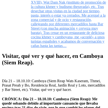
XVIII), Wat Dam Nak (instituto de promoción de
la cultura khmer y budismo theravada), etc. Tras
desechar otras visitas en la ciudad por tiempo,
pasta, interés o estar ya cerrados. Me acerqué a la
zona comercial y de ocio y restauración,
callejeando por diferentes mercadillos hasta Bar
Street (con mucha animación y cerveza muy
barata). Tras cenar en un restaurante de deliciosa
cocina khmer y camboyana, me «acoplé» a unos
turistas españoles y acabamos de conversación y
cañas hasta las tantas…
Visitar, qué ver y qué hacer, en Camboya
(Siem Reap).
Día 21 – 18.10.10: Camboya (Siem Reap Wats Kaseram, Thmei,
Prasat Preah y Bo, Residencia Real, Jardín Real y Loto, mercadillos
y Bar Street, etc). Visitar, qué ver y qué hacer.
CRÓNICA: Día 21 – 18.10.10: Camboya (Siem Reap): Me
quedé sobando debido al importante cansancio que llevaba
encima tras 21 días de viaje, por lo que cambié los planes del