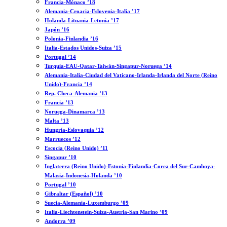
Francia-Mónaco ’18
Alemania-Croacia-Eslovenia-Italia ’17
Holanda-Lituania-Letonia ’17
Japón ’16
Polonia-Finlandia ’16
Italia-Estados Unidos-Suiza ’15
Portugal ’14
Turquía-EAU-Qatar-Taiwán-Singapur-Noruega ’14
Alemania-Italia-Ciudad del Vaticano-Irlanda-Irlanda del Norte (Reino
Unido)-Francia ’14
Rep. Checa-Alemania ’13
Francia ’13
Noruega-Dinamarca ’13
Malta ’13
Hungría-Eslovaquia ’12
Marruecos ’12
Escocia (Reino Unido) ’11
Singapur ’10
Inglaterra (Reino Unido)-Estonia-Finlandia-Corea del Sur-Camboya-
Malasia-Indonesia-Holanda ’10
Portugal ’10
Gibraltar (Español) ’10
Suecia-Alemania-Luxemburgo ’09
Italia-Liechtenstein-Suiza-Austria-San Marino ’09
Andorra ’09