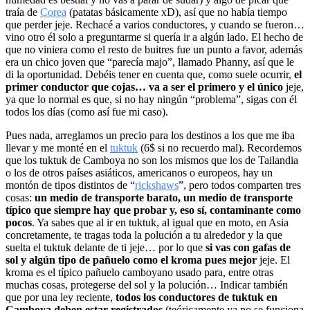
traía de
Corea
(patatas básicamente xD), así que no había tiempo
que perder jeje. Rechacé a varios conductores, y cuando se fueron…
vino otro él solo a preguntarme si quería ir a algún lado. El hecho de
que no viniera como el resto de buitres fue un punto a favor, además
era un chico joven que “parecía majo”, llamado Phanny, así que le
di la oportunidad. Debéis tener en cuenta que, como suele ocurrir,
el
primer conductor que cojas… va a ser el primero y el único
jeje,
ya que lo normal es que, si no hay ningún “problema”, sigas con él
todos los días (como así fue mi caso).
Pues nada, arreglamos un precio para los destinos a los que me iba
llevar y me monté en el
tuktuk
(6$ si no recuerdo mal). Recordemos
que los tuktuk de Camboya no son los mismos que los de Tailandia
o los de otros países asiáticos, americanos o europeos, hay un
montón de tipos distintos de “
rickshaws
”, pero todos comparten tres
cosas:
un medio de transporte barato, un medio de transporte
típico que siempre hay que probar y, eso sí, contaminante como
pocos
. Ya sabes que al ir en tuktuk, al igual que en moto, en Asia
concretamente, te tragas toda la polución a tu alrededor y la que
suelta el tuktuk delante de ti jeje… por lo que
si vas con gafas de
sol y algún tipo de pañuelo como el kroma pues mejor
jeje. El
kroma es el típico pañuelo camboyano usado para, entre otras
muchas cosas, protegerse del sol y la polución… Indicar también
que por una ley reciente,
todos los conductores de tuktuk en
Camboya deben estar registrados
(teóricamente ya no se funciona