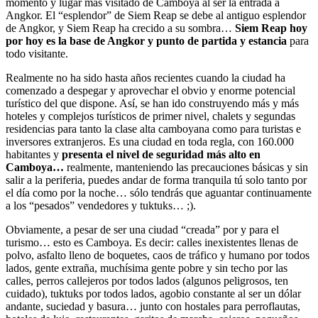
momento y lugar más visitado de Camboya al ser la entrada a
Angkor. El “esplendor” de Siem Reap se debe al antiguo esplendor
de Angkor, y Siem Reap ha crecido a su sombra…
Siem Reap hoy
por hoy es la base de Angkor y punto de partida y estancia
para
todo visitante.
Realmente no ha sido hasta años recientes cuando la ciudad ha
comenzado a despegar y aprovechar el obvio y enorme potencial
turístico del que dispone. Así, se han ido construyendo más y más
hoteles y complejos turísticos de primer nivel, chalets y segundas
residencias para tanto la clase alta camboyana como para turistas e
inversores extranjeros. Es una ciudad en toda regla, con 160.000
habitantes y
presenta el nivel de seguridad más alto en
Camboya…
realmente, manteniendo las precauciones básicas y sin
salir a la periferia, puedes andar de forma tranquila tú solo tanto por
el día como por la noche… sólo tendrás que aguantar continuamente
a los “pesados” vendedores y tuktuks… ;).
Obviamente, a pesar de ser una ciudad “creada” por y para el
turismo… esto es Camboya. Es decir: calles inexistentes llenas de
polvo, asfalto lleno de boquetes, caos de tráfico y humano por todos
lados, gente extraña, muchísima gente pobre y sin techo por las
calles, perros callejeros por todos lados (algunos peligrosos, ten
cuidado), tuktuks por todos lados, agobio constante al ser un dólar
andante, suciedad y basura… junto con hostales para perroflautas,