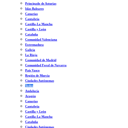
Principado de Asturias
Islas Baleares
Canarias
Cantabria
Castilla-La Mancha
Castilla y León
Cataluña
Comunidad Valenciana
Extremadura
Galicia
La Rioja
Comunidad de Madrid
Comunidad Foral de Navarra
País Vasco
Región de Murcia
Ciudades Autónomas
Todos
Andalucía
Aragón
Canarias
Cantabria
Castilla y León
Castilla-La Mancha
Cataluña
Ciudades Autónomas