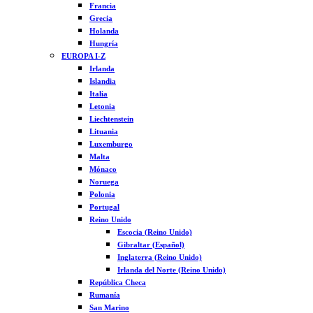
Francia
Grecia
Holanda
Hungría
EUROPA I-Z
Irlanda
Islandia
Italia
Letonia
Liechtenstein
Lituania
Luxemburgo
Malta
Mónaco
Noruega
Polonia
Portugal
Reino Unido
Escocia (Reino Unido)
Gibraltar (Español)
Inglaterra (Reino Unido)
Irlanda del Norte (Reino Unido)
República Checa
Rumanía
San Marino