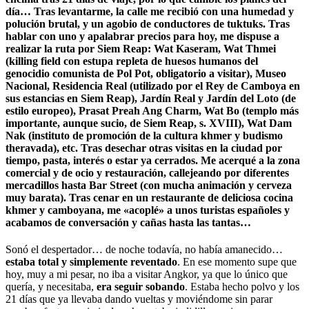
día… Tras levantarme, la calle me recibió con una humedad y
polución brutal, y un agobio de conductores de tuktuks. Tras
hablar con uno y apalabrar precios para hoy, me dispuse a
realizar la ruta por Siem Reap: Wat Kaseram, Wat Thmei
(killing field con estupa repleta de huesos humanos del
genocidio comunista de Pol Pot, obligatorio a visitar), Museo
Nacional, Residencia Real (utilizado por el Rey de Camboya en
sus estancias en Siem Reap), Jardín Real y Jardín del Loto (de
estilo europeo), Prasat Preah Ang Charm, Wat Bo (templo más
importante, aunque sucio, de Siem Reap, s. XVIII), Wat Dam
Nak (instituto de promoción de la cultura khmer y budismo
theravada), etc. Tras desechar otras visitas en la ciudad por
tiempo, pasta, interés o estar ya cerrados. Me acerqué a la zona
comercial y de ocio y restauración, callejeando por diferentes
mercadillos hasta Bar Street (con mucha animación y cerveza
muy barata). Tras cenar en un restaurante de deliciosa cocina
khmer y camboyana, me «acoplé» a unos turistas españoles y
acabamos de conversación y cañas hasta las tantas…
Sonó el despertador… de noche todavía, no había amanecido…
estaba total y simplemente reventado
. En ese momento supe que
hoy, muy a mi pesar, no iba a visitar Angkor, ya que lo único que
quería, y necesitaba,
era seguir sobando
. Estaba hecho polvo y los
21 días que ya llevaba dando vueltas y moviéndome sin parar