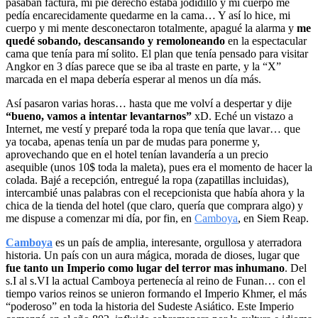
pasaban factura, mi pie derecho estaba jodidillo y mi cuerpo me
pedía encarecidamente quedarme en la cama… Y así lo hice, mi
cuerpo y mi mente desconectaron totalmente, apagué la alarma y
me
quedé sobando, descansando y remoloneando
en la espectacular
cama que tenía para mí solito. El plan que tenía pensado para visitar
Angkor en 3 días parece que se iba al traste en parte, y la “X”
marcada en el mapa debería esperar al menos un día más.
Así pasaron varias horas… hasta que me volví a despertar y dije
“bueno, vamos a intentar levantarnos”
xD. Eché un vistazo a
Internet, me vestí y preparé toda la ropa que tenía que lavar… que
ya tocaba, apenas tenía un par de mudas para ponerme y,
aprovechando que en el hotel tenían lavandería a un precio
asequible (unos 10$ toda la maleta), pues era el momento de hacer la
colada. Bajé a recepción, entregué la ropa (zapatillas incluidas),
intercambié unas palabras con el recepcionista que había ahora y la
chica de la tienda del hotel (que claro, quería que comprara algo) y
me dispuse a comenzar mi día, por fin, en
Camboya
, en Siem Reap.
Camboya
es un país de amplia, interesante, orgullosa y aterradora
historia. Un país con un aura mágica, morada de dioses, lugar que
fue tanto un Imperio como lugar del terror mas inhumano
. Del
s.I al s.VI la actual Camboya pertenecía al reino de Funan… con el
tiempo varios reinos se unieron formando el Imperio Khmer, el más
“poderoso” en toda la historia del Sudeste Asiático. Este Imperio