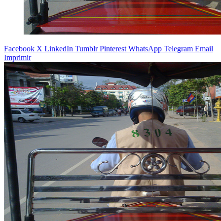
Facebook
X
LinkedIn
Tumblr
Pinterest
WhatsApp
Telegram
Email
Imprimir