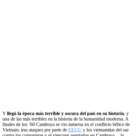
Y
llegó la época más terrible y oscura del país en su historia
, y
una de las más terribles en la historia de la humanidad moderna. A
finales de los ’60 Camboya se vio inmersa en el conflicto bélico de
Vietnam, tras ataques por parte de
EEUU
y los vietnamitas del sur
contra los comunistas y el vietcong asentados en Camboya… la