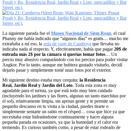
La siguiente parada fue el
Museo Nacional de Siem Reap
, el cual
Phanny me había indicado que “algunos días” es gratis… mucho me
extrañaba a mí eso, la
guía de viaje de Camboya
que llevaba no
indicaba nada al respecto. Y, efectivamente, había que pagar
20$ de
entrada más 2$ por la cámara si querías tomar
fotos
… Un
precio muy abusivo comparándolo con los precios para poder visitar
Angkor. Por lo tanto, aunque me hubiera gustado visitarlo, decidí
dejarlo pasar y simplemente tomé unas fotos por el exterior.
Mi siguiente destino estaba muy cerquita:
la Residencia
Real, Jardín Real y Jardín del Loto
. Toda esta zona es muy
agradable para el turista, ya que está todo muy bien cuidado
(incluyendo los jardines y las flores, algunas un tanto marchitas por
el sol), relativamente limpia, sin apenas gente y te permite un
pequeño descanso en tu visita a la ciudad, puedes tirarte o
simplemente sentarte un ratito en el césped… cosa que hice ya que
necesitaba estar hidratándome continuamente y hacer alguna
pequeña parada en ocasiones, ya que la humedad y el calor era
tremendo. Es curioso también como, a pesar de estar rodeado de