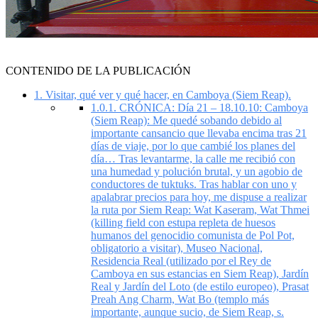
CONTENIDO DE LA PUBLICACIÓN
1.
Visitar, qué ver y qué hacer, en Camboya (Siem Reap).
1.0.1.
CRÓNICA: Día 21 – 18.10.10: Camboya
(Siem Reap): Me quedé sobando debido al
importante cansancio que llevaba encima tras 21
días de viaje, por lo que cambié los planes del
día… Tras levantarme, la calle me recibió con
una humedad y polución brutal, y un agobio de
conductores de tuktuks. Tras hablar con uno y
apalabrar precios para hoy, me dispuse a realizar
la ruta por Siem Reap: Wat Kaseram, Wat Thmei
(killing field con estupa repleta de huesos
humanos del genocidio comunista de Pol Pot,
obligatorio a visitar), Museo Nacional,
Residencia Real (utilizado por el Rey de
Camboya en sus estancias en Siem Reap), Jardín
Real y Jardín del Loto (de estilo europeo), Prasat
Preah Ang Charm, Wat Bo (templo más
importante, aunque sucio, de Siem Reap, s.