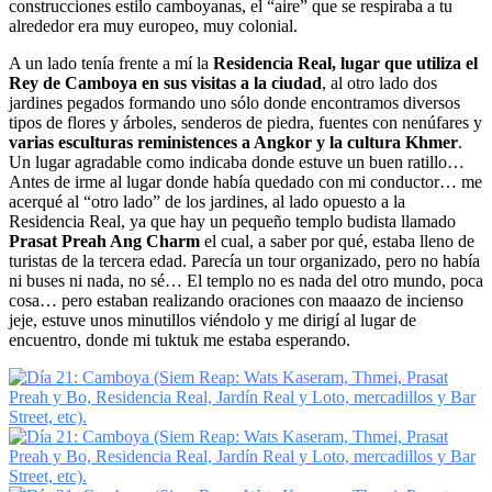
construcciones estilo camboyanas, el “aire” que se respiraba a tu
alrededor era muy europeo, muy colonial.
A un lado tenía frente a mí la
Residencia Real, lugar que utiliza el
Rey de Camboya en sus visitas a la ciudad
, al otro lado dos
jardines pegados formando uno sólo donde encontramos diversos
tipos de flores y árboles, senderos de piedra, fuentes con nenúfares y
varias esculturas reministences a Angkor y la cultura Khmer
.
Un lugar agradable como indicaba donde estuve un buen ratillo…
Antes de irme al lugar donde había quedado con mi conductor… me
acerqué al “otro lado” de los jardines, al lado opuesto a la
Residencia Real, ya que hay un pequeño templo budista llamado
Prasat Preah Ang Charm
el cual, a saber por qué, estaba lleno de
turistas de la tercera edad. Parecía un tour organizado, pero no había
ni buses ni nada, no sé… El templo no es nada del otro mundo, poca
cosa… pero estaban realizando oraciones con maaazo de incienso
jeje, estuve unos minutillos viéndolo y me dirigí al lugar de
encuentro, donde mi tuktuk me estaba esperando.