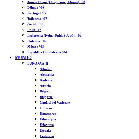
Japón-China (Hong Kong-Macao) ’08
Bélgica ’08
Portugal ’07
Tailandia ’07
Grecia ’07
Italia ’07
Inglaterra (Reino Unido)-Japón ’06
Holanda ’06
México ’05
República Dominicana ’04
MUNDO
EUROPA A-H
Albania
Alemania
Andorra
Austria
Bélgica
Bulgaria
Ciudad del Vaticano
Croacia
Dinamarca
Eslovaquia
Eslovenia
Estonia
Finlandia