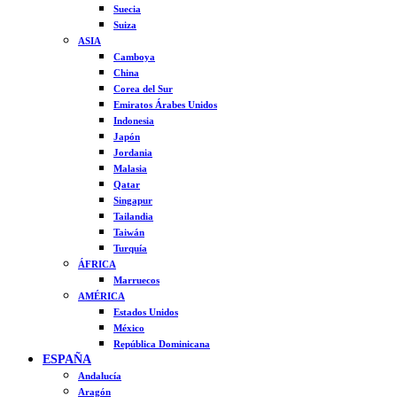
Suecia
Suiza
ASIA
Camboya
China
Corea del Sur
Emiratos Árabes Unidos
Indonesia
Japón
Jordania
Malasia
Qatar
Singapur
Tailandia
Taiwán
Turquía
ÁFRICA
Marruecos
AMÉRICA
Estados Unidos
México
República Dominicana
ESPAÑA
Andalucía
Aragón