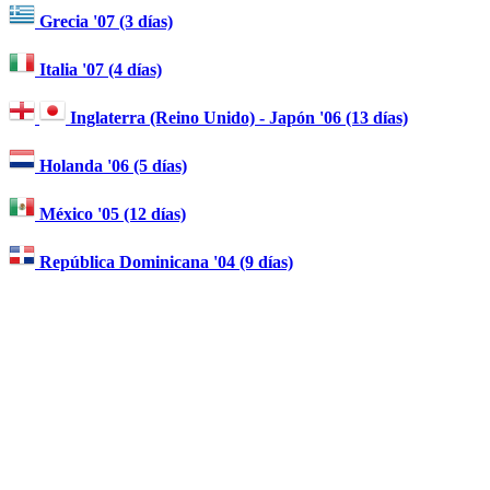
Grecia '07 (3 días)
Italia '07 (4 días)
Inglaterra (Reino Unido) - Japón '06 (13 días)
Holanda '06 (5 días)
México '05 (12 días)
República Dominicana '04 (9 días)