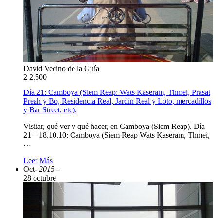
David Vecino de la Guía
2
2.500
Día 21: Camboya (Siem Reap: Wats Kaseram, Thmei, Prasat
Preah y Bo, Residencia Real, Jardín Real y Loto, mercadillos
y Bar Street, etc).
Visitar, qué ver y qué hacer, en Camboya (Siem Reap). Día
21 – 18.10.10: Camboya (Siem Reap Wats Kaseram, Thmei,
…
Leer Más
Oct
- 2015 -
28 octubre