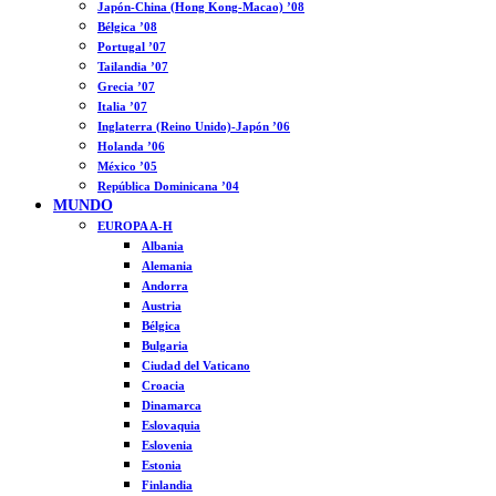
Japón-China (Hong Kong-Macao) ’08
Bélgica ’08
Portugal ’07
Tailandia ’07
Grecia ’07
Italia ’07
Inglaterra (Reino Unido)-Japón ’06
Holanda ’06
México ’05
República Dominicana ’04
MUNDO
EUROPA A-H
Albania
Alemania
Andorra
Austria
Bélgica
Bulgaria
Ciudad del Vaticano
Croacia
Dinamarca
Eslovaquia
Eslovenia
Estonia
Finlandia