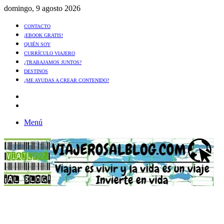
domingo, 9 agosto 2026
CONTACTO
¡EBOOK GRATIS!
QUIÉN SOY
CURRÍCULO VIAJERO
¿TRABAJAMOS JUNTOS?
DESTINOS
¿ME AYUDAS A CREAR CONTENIDO?
Artículo
al
Buscar
azar
Menú