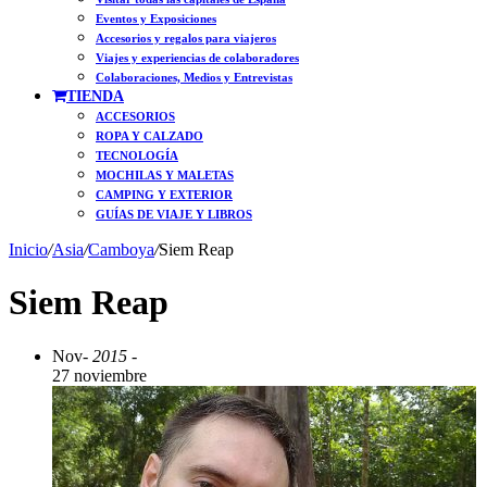
Eventos y Exposiciones
Accesorios y regalos para viajeros
Viajes y experiencias de colaboradores
Colaboraciones, Medios y Entrevistas
TIENDA
ACCESORIOS
ROPA Y CALZADO
TECNOLOGÍA
MOCHILAS Y MALETAS
CAMPING Y EXTERIOR
GUÍAS DE VIAJE Y LIBROS
Inicio
/
Asia
/
Camboya
/
Siem Reap
Siem Reap
Nov
- 2015 -
27 noviembre