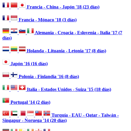
Francia - China - Japón '18 (23 días)
Francia - Mónaco '18 (3 días)
Alemania - Croacia - Eslovenia - Italia '17 (7
días)
Holanda - Lituania - Letonia '17 (8 días)
Japón '16 (16 días)
Polonia - Finlandia '16 (8 días)
Italia - Estados Unidos - Suiza '15 (18 días)
Portugal '14 (2 días)
Turquía - EAU - Qatar - Taiwán -
Singapur - Noruega '14 (20 días)