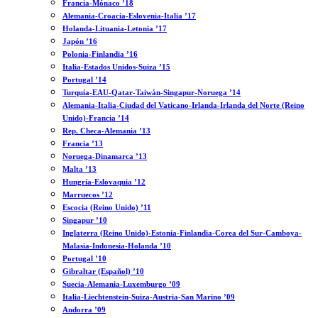
Francia-Mónaco ’18
Alemania-Croacia-Eslovenia-Italia ’17
Holanda-Lituania-Letonia ’17
Japón ’16
Polonia-Finlandia ’16
Italia-Estados Unidos-Suiza ’15
Portugal ’14
Turquía-EAU-Qatar-Taiwán-Singapur-Noruega ’14
Alemania-Italia-Ciudad del Vaticano-Irlanda-Irlanda del Norte (Reino
Unido)-Francia ’14
Rep. Checa-Alemania ’13
Francia ’13
Noruega-Dinamarca ’13
Malta ’13
Hungría-Eslovaquia ’12
Marruecos ’12
Escocia (Reino Unido) ’11
Singapur ’10
Inglaterra (Reino Unido)-Estonia-Finlandia-Corea del Sur-Camboya-
Malasia-Indonesia-Holanda ’10
Portugal ’10
Gibraltar (Español) ’10
Suecia-Alemania-Luxemburgo ’09
Italia-Liechtenstein-Suiza-Austria-San Marino ’09
Andorra ’09