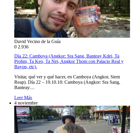
David Vecino de la Guía
0
2.936
Día 22: Camboya (Angkor: Sra Sang, Banteay Kdei, Ta
Prohm, Ta Keo, Ta Nei, Angkor Thom con Palacio Real y
Bayon, etc).
Visitar, qué ver y qué hacer, en Camboya (Angkor, Siem
Reap). Día 22 – 19.10.10: Camboya (Angkor: Sra Sang,
Banteay…
Leer Más
4 noviembre