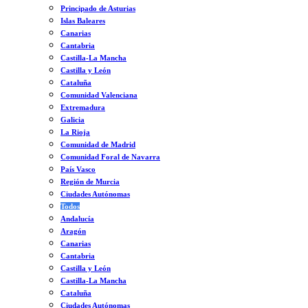
Principado de Asturias
Islas Baleares
Canarias
Cantabria
Castilla-La Mancha
Castilla y León
Cataluña
Comunidad Valenciana
Extremadura
Galicia
La Rioja
Comunidad de Madrid
Comunidad Foral de Navarra
País Vasco
Región de Murcia
Ciudades Autónomas
Todos
Andalucía
Aragón
Canarias
Cantabria
Castilla y León
Castilla-La Mancha
Cataluña
Ciudades Autónomas