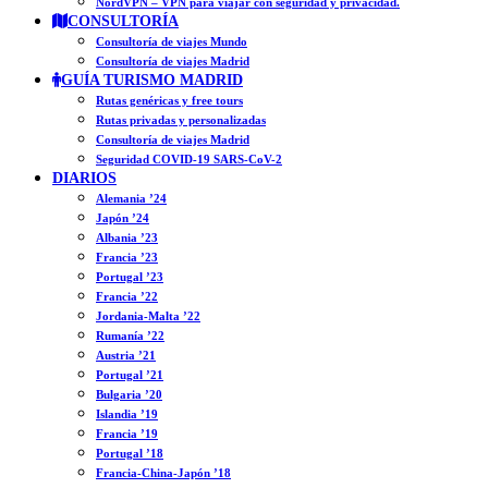
NordVPN – VPN para viajar con seguridad y privacidad.
CONSULTORÍA
Consultoría de viajes Mundo
Consultoría de viajes Madrid
GUÍA TURISMO MADRID
Rutas genéricas y free tours
Rutas privadas y personalizadas
Consultoría de viajes Madrid
Seguridad COVID-19 SARS-CoV-2
DIARIOS
Alemania ’24
Japón ’24
Albania ’23
Francia ’23
Portugal ’23
Francia ’22
Jordania-Malta ’22
Rumanía ’22
Austria ’21
Portugal ’21
Bulgaria ’20
Islandia ’19
Francia ’19
Portugal ’18
Francia-China-Japón ’18