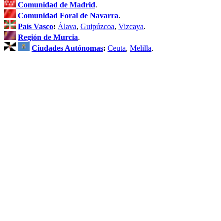
Comunidad de Madrid
.
Comunidad Foral de Navarra
.
País Vasco
:
Álava
,
Guipúzcoa
,
Vizcaya
.
Región de Murcia
.
Ciudades Autónomas
:
Ceuta
,
Melilla
.