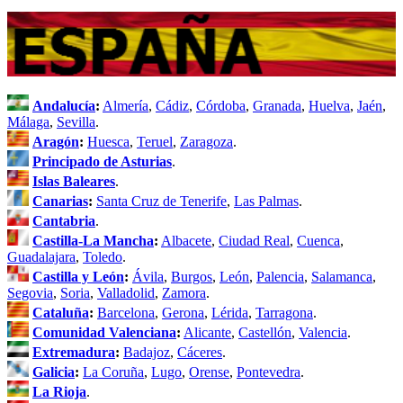
Andalucía
:
Almería
,
Cádiz
,
Córdoba
,
Granada
,
Huelva
,
Jaén
,
Málaga
,
Sevilla
.
Aragón
:
Huesca
,
Teruel
,
Zaragoza
.
Principado de Asturias
.
Islas Baleares
.
Canarias
:
Santa Cruz de Tenerife
,
Las Palmas
.
Cantabria
.
Castilla-La Mancha
:
Albacete
,
Ciudad Real
,
Cuenca
,
Guadalajara
,
Toledo
.
Castilla y León
:
Ávila
,
Burgos
,
León
,
Palencia
,
Salamanca
,
Segovia
,
Soria
,
Valladolid
,
Zamora
.
Cataluña
:
Barcelona
,
Gerona
,
Lérida
,
Tarragona
.
Comunidad Valenciana
:
Alicante
,
Castellón
,
Valencia
.
Extremadura
:
Badajoz
,
Cáceres
.
Galicia
:
La Coruña
,
Lugo
,
Orense
,
Pontevedra
.
La Rioja
.