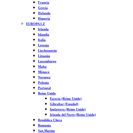
Francia
Grecia
Holanda
Hungría
EUROPA I-Z
Irlanda
Islandia
Italia
Letonia
Liechtenstein
Lituania
Luxemburgo
Malta
Mónaco
Noruega
Polonia
Portugal
Reino Unido
Escocia (Reino Unido)
Gibraltar (Español)
Inglaterra (Reino Unido)
Irlanda del Norte (Reino Unido)
República Checa
Rumanía
San Marino