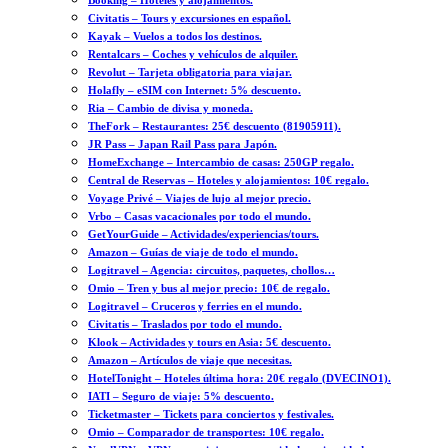
Booking – Hoteles y alojamientos.
Civitatis – Tours y excursiones en español.
Kayak – Vuelos a todos los destinos.
Rentalcars – Coches y vehículos de alquiler.
Revolut – Tarjeta obligatoria para viajar.
Holafly – eSIM con Internet: 5% descuento.
Ria – Cambio de divisa y moneda.
TheFork – Restaurantes: 25€ descuento (81905911).
JR Pass – Japan Rail Pass para Japón.
HomeExchange – Intercambio de casas: 250GP regalo.
Central de Reservas – Hoteles y alojamientos: 10€ regalo.
Voyage Privé – Viajes de lujo al mejor precio.
Vrbo – Casas vacacionales por todo el mundo.
GetYourGuide – Actividades/experiencias/tours.
Amazon – Guías de viaje de todo el mundo.
Logitravel – Agencia: circuitos, paquetes, chollos…
Omio – Tren y bus al mejor precio: 10€ de regalo.
Logitravel – Cruceros y ferries en el mundo.
Civitatis – Traslados por todo el mundo.
Klook – Actividades y tours en Asia: 5€ descuento.
Amazon – Artículos de viaje que necesitas.
HotelTonight – Hoteles última hora: 20€ regalo (DVECINO1).
IATI – Seguro de viaje: 5% descuento.
Ticketmaster – Tickets para conciertos y festivales.
Omio – Comparador de transportes: 10€ regalo.