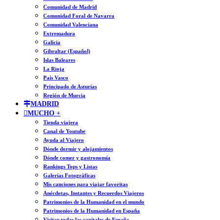
Comunidad de Madrid
Comunidad Foral de Navarra
Comunidad Valenciana
Extremadura
Galicia
Gibraltar (Español)
Islas Baleares
La Rioja
País Vasco
Principado de Asturias
Región de Murcia
MADRID
MUCHO +
Tienda viajera
Canal de Youtube
Ayuda al Viajero
Dónde dormir y alojamientos
Dónde comer y gastronomía
Rankings Tops y Listas
Galerías Fotográficas
Mis canciones para viajar favoritas
Anécdotas, Instantes y Recuerdos Viajeros
Patrimonios de la Humanidad en el mundo
Patrimonios de la Humanidad en España
Visitar todas las capitales de España