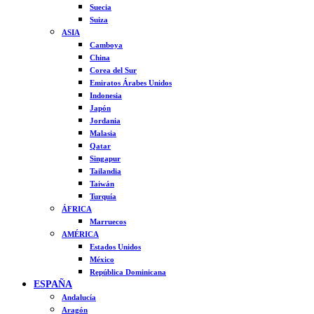
Suecia
Suiza
ASIA
Camboya
China
Corea del Sur
Emiratos Árabes Unidos
Indonesia
Japón
Jordania
Malasia
Qatar
Singapur
Tailandia
Taiwán
Turquía
ÁFRICA
Marruecos
AMÉRICA
Estados Unidos
México
República Dominicana
ESPAÑA
Andalucía
Aragón