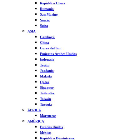
República Checa
Rumanía
San Marino
Suecia
Suiza
ASIA
Camboya
China
Corea del Sur
Emiratos Árabes Unidos
Indonesia
Japón
Jordania
Malasia
Qatar
Singapur
Tailandia
Taiwán
Turquía
ÁFRICA
Marruecos
AMÉRICA
Estados Unidos
México
República Dominicana