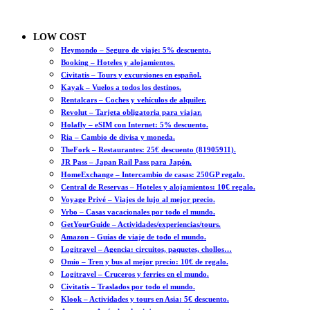
LOW COST
Heymondo – Seguro de viaje: 5% descuento.
Booking – Hoteles y alojamientos.
Civitatis – Tours y excursiones en español.
Kayak – Vuelos a todos los destinos.
Rentalcars – Coches y vehículos de alquiler.
Revolut – Tarjeta obligatoria para viajar.
Holafly – eSIM con Internet: 5% descuento.
Ria – Cambio de divisa y moneda.
TheFork – Restaurantes: 25€ descuento (81905911).
JR Pass – Japan Rail Pass para Japón.
HomeExchange – Intercambio de casas: 250GP regalo.
Central de Reservas – Hoteles y alojamientos: 10€ regalo.
Voyage Privé – Viajes de lujo al mejor precio.
Vrbo – Casas vacacionales por todo el mundo.
GetYourGuide – Actividades/experiencias/tours.
Amazon – Guías de viaje de todo el mundo.
Logitravel – Agencia: circuitos, paquetes, chollos…
Omio – Tren y bus al mejor precio: 10€ de regalo.
Logitravel – Cruceros y ferries en el mundo.
Civitatis – Traslados por todo el mundo.
Klook – Actividades y tours en Asia: 5€ descuento.