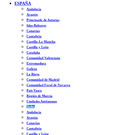
ESPAÑA
Andalucía
Aragón
Principado de Asturias
Islas Baleares
Canarias
Cantabria
Castilla-La Mancha
Castilla y León
Cataluña
Comunidad Valenciana
Extremadura
Galicia
La Rioja
Comunidad de Madrid
Comunidad Foral de Navarra
País Vasco
Región de Murcia
Ciudades Autónomas
Todos
Andalucía
Aragón
Canarias
Cantabria
Castilla y León