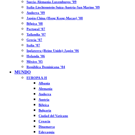
Suecia-Alemania-Luxemburgo ’09
Italia-Liechtenstein-Suiza-Austria-San Marino ’09
Andorra ’09
Japón-China (Hong Kong-Macao) ’08
Bélgica ’08
Portugal ’07
Tailandia ’07
Grecia ’07
Italia ’07
Inglaterra (Reino Unido)-Japón ’06
Holanda ’06
México ’05
República Dominicana ’04
MUNDO
EUROPA A-H
Albania
Alemania
Andorra
Austria
Bélgica
Bulgaria
Ciudad del Vaticano
Croacia
Dinamarca
Eslovaquia