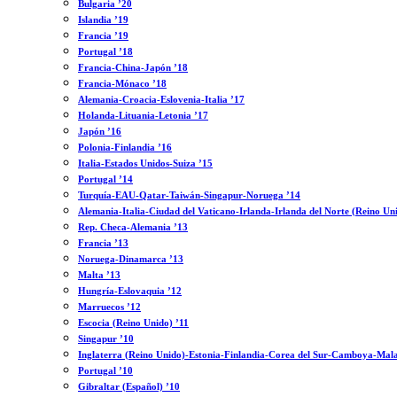
Bulgaria ’20
Islandia ’19
Francia ’19
Portugal ’18
Francia-China-Japón ’18
Francia-Mónaco ’18
Alemania-Croacia-Eslovenia-Italia ’17
Holanda-Lituania-Letonia ’17
Japón ’16
Polonia-Finlandia ’16
Italia-Estados Unidos-Suiza ’15
Portugal ’14
Turquía-EAU-Qatar-Taiwán-Singapur-Noruega ’14
Alemania-Italia-Ciudad del Vaticano-Irlanda-Irlanda del Norte (Reino Un
Rep. Checa-Alemania ’13
Francia ’13
Noruega-Dinamarca ’13
Malta ’13
Hungría-Eslovaquia ’12
Marruecos ’12
Escocia (Reino Unido) ’11
Singapur ’10
Inglaterra (Reino Unido)-Estonia-Finlandia-Corea del Sur-Camboya-Mala
Portugal ’10
Gibraltar (Español) ’10