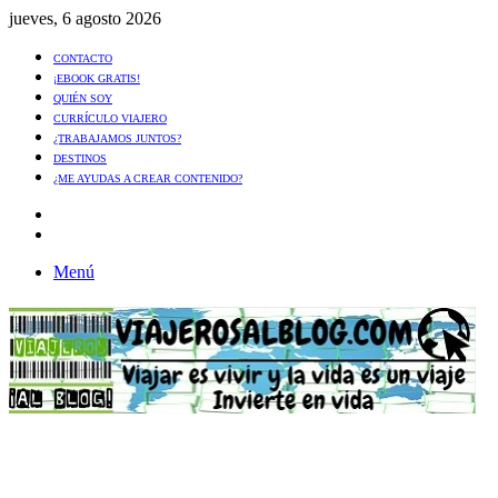
jueves, 6 agosto 2026
CONTACTO
¡EBOOK GRATIS!
QUIÉN SOY
CURRÍCULO VIAJERO
¿TRABAJAMOS JUNTOS?
DESTINOS
¿ME AYUDAS A CREAR CONTENIDO?
Artículo
al
Buscar
azar
Menú