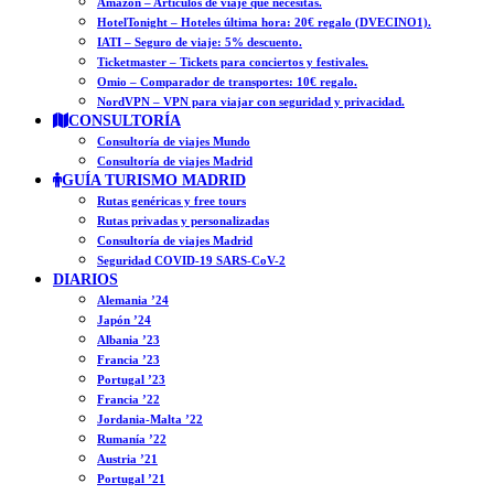
Amazon – Artículos de viaje que necesitas.
HotelTonight – Hoteles última hora: 20€ regalo (DVECINO1).
IATI – Seguro de viaje: 5% descuento.
Ticketmaster – Tickets para conciertos y festivales.
Omio – Comparador de transportes: 10€ regalo.
NordVPN – VPN para viajar con seguridad y privacidad.
CONSULTORÍA
Consultoría de viajes Mundo
Consultoría de viajes Madrid
GUÍA TURISMO MADRID
Rutas genéricas y free tours
Rutas privadas y personalizadas
Consultoría de viajes Madrid
Seguridad COVID-19 SARS-CoV-2
DIARIOS
Alemania ’24
Japón ’24
Albania ’23
Francia ’23
Portugal ’23
Francia ’22
Jordania-Malta ’22
Rumanía ’22
Austria ’21
Portugal ’21