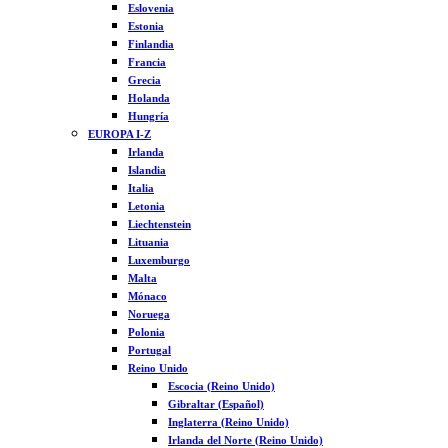
Eslovenia
Estonia
Finlandia
Francia
Grecia
Holanda
Hungría
EUROPA I-Z
Irlanda
Islandia
Italia
Letonia
Liechtenstein
Lituania
Luxemburgo
Malta
Mónaco
Noruega
Polonia
Portugal
Reino Unido
Escocia (Reino Unido)
Gibraltar (Español)
Inglaterra (Reino Unido)
Irlanda del Norte (Reino Unido)