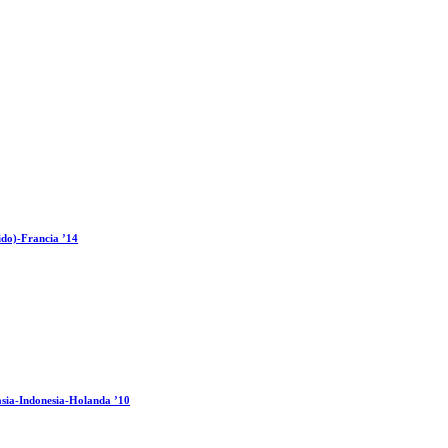
ido)-Francia ’14
sia-Indonesia-Holanda ’10