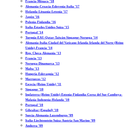
Francia-Mónaco ’18
Alemania-Croacia-Eslovenia-Italia ’17
Holanda-Lituania-Letonia ’17
Japón ’16
Polonia-Finlandia ’16
Italia-Estados Unidos-Suiza ’15
Portugal ’14
Turquía-EAU-Qatar-Taiwán-Singapur-Noruega ’14
Alemania-Italia-Ciudad del Vaticano-Irlanda-Irlanda del Norte (Reino
Unido)-Francia ’14
Rep. Checa-Alemania ’13
Francia ’13
Noruega-Dinamarca ’13
Malta ’13
Hungría-Eslovaquia ’12
Marruecos ’12
Escocia (Reino Unido) ’11
Singapur ’10
Inglaterra (Reino Unido)-Estonia-Finlandia-Corea del Sur-Camboya-
Malasia-Indonesia-Holanda ’10
Portugal ’10
Gibraltar (Español) ’10
Suecia-Alemania-Luxemburgo ’09
Italia-Liechtenstein-Suiza-Austria-San Marino ’09
Andorra ’09