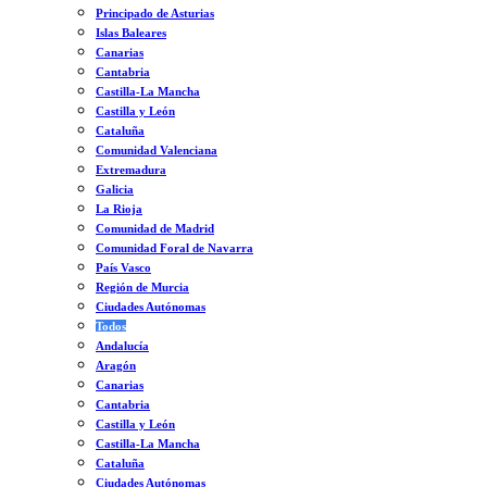
Principado de Asturias
Islas Baleares
Canarias
Cantabria
Castilla-La Mancha
Castilla y León
Cataluña
Comunidad Valenciana
Extremadura
Galicia
La Rioja
Comunidad de Madrid
Comunidad Foral de Navarra
País Vasco
Región de Murcia
Ciudades Autónomas
Todos
Andalucía
Aragón
Canarias
Cantabria
Castilla y León
Castilla-La Mancha
Cataluña
Ciudades Autónomas