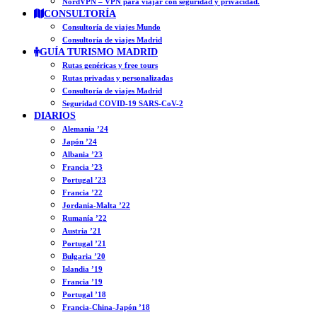
NordVPN – VPN para viajar con seguridad y privacidad.
CONSULTORÍA
Consultoría de viajes Mundo
Consultoría de viajes Madrid
GUÍA TURISMO MADRID
Rutas genéricas y free tours
Rutas privadas y personalizadas
Consultoría de viajes Madrid
Seguridad COVID-19 SARS-CoV-2
DIARIOS
Alemania ’24
Japón ’24
Albania ’23
Francia ’23
Portugal ’23
Francia ’22
Jordania-Malta ’22
Rumanía ’22
Austria ’21
Portugal ’21
Bulgaria ’20
Islandia ’19
Francia ’19
Portugal ’18
Francia-China-Japón ’18