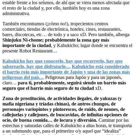
estable frente a los seísmos, de ahí que se viera menos afectada que
el resto de la ciudad y, por ello, también hoy es una zona
administrativa.
También encontramos (¡cómo no!), tropecientos centros
comerciales, tiendas de electrónica, hoteles, cines, restaurantes,
bares, discotecas, etc… de todo y a saco xD. Pero también, alberga
Shinjuku Ni-chome; probablemente la zona gay más
importante de la ciudad
, y Kabukicho; lugar donde se encuentra el
presente Robot Restaurant…
Kabukicho hay que conocerlo, hay que recorrerlo, hay que
saborearlo, hay que disfrutarlo…
Kabukicho está considerado
el barrio rojo más importante de Japón y una de las zonas más
peligrosas del país…
Peligrosas para Japón y para un japonés,
claro…
para ti, probablemente, seguirá siendo un barrio más
seguro que el barrio más seguro de tu ciudad
xD.
Zona de prostitución, de actividades ilegales, de yakuzas (y
mafia nigeriana y triadas chinas), de antros chungos, de
personajes variopintos y pintorescos, de ruido, de neones, de
callejuelas y callejones, de buscavidas, de infinitas opciones de
ocio, de buena comida… de locura y diversión.
Caminar por las
estrechas y saturadas calles de Kabukicho a altas horas, te transporta
a un submundo que, para el primerizo o/y aquel que “idealiza”