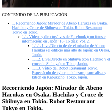
CONTENIDO DE LA PUBLICACIÓN
1.
Recorriendo Japón: Mirador de Abeno Harukas en Osaka.
Hachiko y Cruce de Shibuya en Tokio. Robot Restaurant
Tokyo en Tokio.
1.1.
Vídeos y directos/lives de Facebook (con fotos e
información) en Japón ’16 (16 días) Vol. 2.
1.1.1.
Live/Directo desde el mirador de Abeno
Harukas (el edificio más alto de Japón) en Osaka,
Japón.
1.1.2.
Live/Directo en Shibuya (con Hachiko y el
cruce de Shibuya) en Tokio, Japón.
1.1.3.
Vídeo del Robot Restaurant Tokyo.
Espectáculo de cyberpunk bizarro, surrealista y
kitsch en Kabukicho, Tokio, Japón.
Recorriendo Japón: Mirador de Abeno
Harukas en Osaka. Hachiko y Cruce de
Shibuya en Tokio. Robot Restaurant
Tokyo en Tokio.