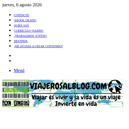
jueves, 6 agosto 2026
CONTACTO
¡EBOOK GRATIS!
QUIÉN SOY
CURRÍCULO VIAJERO
¿TRABAJAMOS JUNTOS?
DESTINOS
¿ME AYUDAS A CREAR CONTENIDO?
Artículo
al
Buscar
azar
Menú