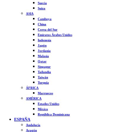
Suecia
Suiza
ASIA
Camboya
China
Corea del Sur
Emiratos Árabes Unidos
Indonesia
Japón
Jordania
Malasia
Qatar
Singapur
Tailandia
Taiwán
Turquía
ÁFRICA
Marruecos
AMÉRICA
Estados Unidos
México
República Dominicana
ESPAÑA
Andalucía
Aragón