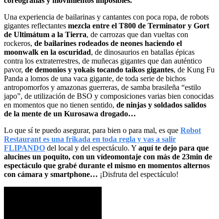
coreografías y movimientos imposibles.
Una experiencia de bailarinas y cantantes con poca ropa, de robots
gigantes reflectantes
mezcla entre el T800 de Terminator y Gort
de Ultimátum a la Tierra
, de carrozas que dan vueltas con
rockeros,
de bailarines rodeados de neones haciendo el
moonwalk en la oscuridad
, de dinosaurios en batallas épicas
contra los extraterrestres, de muñecas gigantes que dan auténtico
pavor,
de demonios y yokais tocando taikos gigantes
, de Kung Fu
Panda a lomos de una vaca gigante, de toda serie de bichos
antropomorfos y amazonas guerreras, de samba brasileña “estilo
japo”, de utilización de BSO y composiciones varias bien conocidas
en momentos que no tienen sentido,
de ninjas y soldados salidos
de la mente de un Kurosawa drogado…
Lo que sí te puedo asegurar, para bien o para mal, es que
Robot
Restaurant es una frikada en toda regla y vas a salir
FLIPANDO
del local y del espectáculo. Y
aquí te dejo para que
alucines un poquito, con un vídeomontaje con más de 23min de
espectáculo que grabé durante el mismo en momentos alternos
con cámara y smartphone…
¡Disfruta del espectáculo!