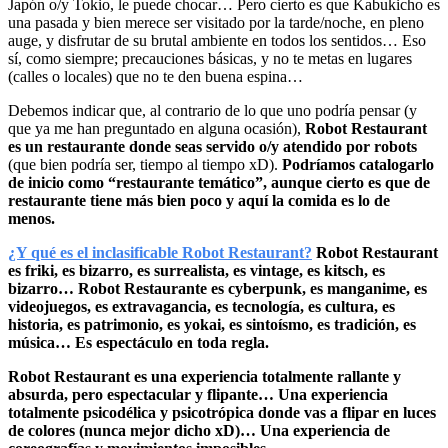
Japón o/y Tokio, le puede chocar… Pero cierto es que Kabukicho es
una pasada y bien merece ser visitado por la tarde/noche, en pleno
auge, y disfrutar de su brutal ambiente en todos los sentidos… Eso
sí, como siempre; precauciones básicas, y no te metas en lugares
(calles o locales) que no te den buena espina…
Debemos indicar que, al contrario de lo que uno podría pensar (y
que ya me han preguntado en alguna ocasión),
Robot Restaurant
es un restaurante donde seas servido o/y atendido por robots
(que bien podría ser, tiempo al tiempo xD).
Podríamos catalogarlo
de inicio como “restaurante temático”, aunque cierto es que de
restaurante tiene más bien poco y aquí la comida es lo de
menos.
¿Y qué es el inclasificable Robot Restaurant?
Robot Restaurant
es friki, es bizarro, es surrealista, es vintage, es kitsch, es
bizarro… Robot Restaurante es cyberpunk, es manganime, es
videojuegos, es extravagancia, es tecnología, es cultura, es
historia, es patrimonio, es yokai, es sintoísmo, es tradición, es
música… Es espectáculo en toda regla.
Robot Restaurant es una experiencia totalmente rallante y
absurda, pero espectacular y flipante… Una experiencia
totalmente psicodélica y psicotrópica donde vas a flipar en luces
de colores (nunca mejor dicho xD)… Una experiencia de