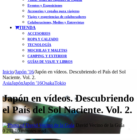
Eventos y Exposiciones
Accesorios y regalos para viajeros
Viajes y experiencias de colaboradores
Colaboraciones, Medios y Entrevistas
TIENDA
ACCESORIOS
ROPA Y CALZADO
TECNOLOGÍA
MOCHILAS Y MALETAS
CAMPING Y EXTERIOR
GUÍAS DE VIAJE Y LIBROS
Inicio
/
Japón '16
/
Japón en vídeos. Descubriendo el País del Sol
Naciente. Vol. 2.
Asia
Japón
Japón '16
Osaka
Tokio
Japón en vídeos. Descubriendo
el País del Sol Naciente. Vol. 2.
Follow
Send
David Vecino de la Guía
on
an
0
211
10 minutes read
X
email