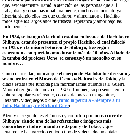
que, evidentemente, llamó la atención de las personas que allí
trabajaban y solían pasar habitualmente, muchos conociendo ya la
historia, siendo ellos los que cuidaron y alimentaron a Hachiko
todos aquellos largos años de tristeza, esperanza y amor bajo las
inclemencias…
En 1934, se inauguró la citada estatua en bronce de Hachiko en
Shibuya, estando presenten el propio Hachiko, el cual falleció
en 1935, en la misma Estación de Shibuya, tras seguir
esperando a su querido amo durante más de 10 años. Al lado de
la tumba del profesor Ueno, se construyó un monolito en su
nombre…
Como curiosidad, indicar que
el cuerpo de Hachiko fue disecado y
se encuentra en el Museo de Ciencias Naturales de Tokio
, y la
citada estatua fue fundida para fabricar armas durante la II Guerra
Mundial (erigida de nuevo en 1947). También, su presencia en la
cultura popular es relevante, con apariciones en manganime,
literatura, videojuegos o cine (
como la película «Siempre a tu
lado, Hachiko», de Richard Gere
).
Bien, y el segundo, es el famoso y conocido por todos
cruce de
Shibuya; siendo una de las referencias e imágenes más
conocidas en todo el mundo de Japón y de Tokio
, y que
igualmente ha aparecido en todo tipo de vídeos, documentales,