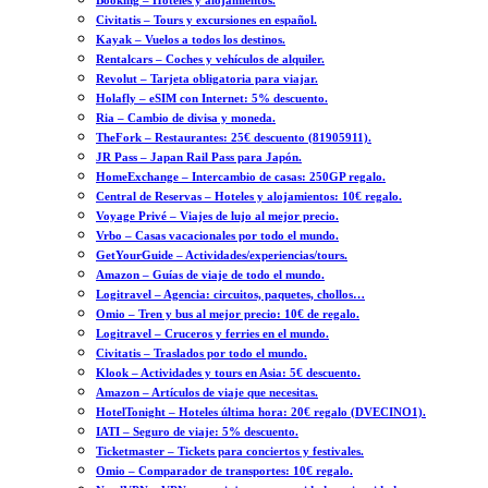
Booking – Hoteles y alojamientos.
Civitatis – Tours y excursiones en español.
Kayak – Vuelos a todos los destinos.
Rentalcars – Coches y vehículos de alquiler.
Revolut – Tarjeta obligatoria para viajar.
Holafly – eSIM con Internet: 5% descuento.
Ria – Cambio de divisa y moneda.
TheFork – Restaurantes: 25€ descuento (81905911).
JR Pass – Japan Rail Pass para Japón.
HomeExchange – Intercambio de casas: 250GP regalo.
Central de Reservas – Hoteles y alojamientos: 10€ regalo.
Voyage Privé – Viajes de lujo al mejor precio.
Vrbo – Casas vacacionales por todo el mundo.
GetYourGuide – Actividades/experiencias/tours.
Amazon – Guías de viaje de todo el mundo.
Logitravel – Agencia: circuitos, paquetes, chollos…
Omio – Tren y bus al mejor precio: 10€ de regalo.
Logitravel – Cruceros y ferries en el mundo.
Civitatis – Traslados por todo el mundo.
Klook – Actividades y tours en Asia: 5€ descuento.
Amazon – Artículos de viaje que necesitas.
HotelTonight – Hoteles última hora: 20€ regalo (DVECINO1).
IATI – Seguro de viaje: 5% descuento.
Ticketmaster – Tickets para conciertos y festivales.
Omio – Comparador de transportes: 10€ regalo.