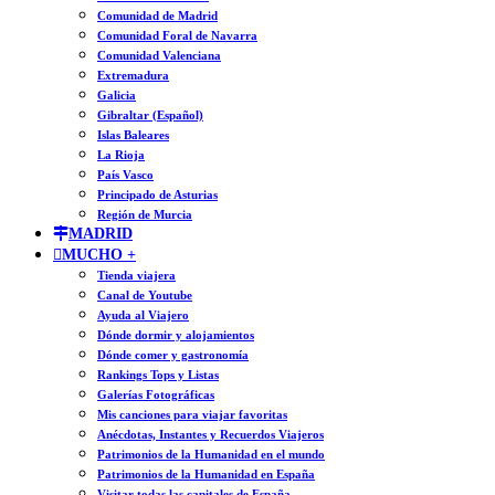
Comunidad de Madrid
Comunidad Foral de Navarra
Comunidad Valenciana
Extremadura
Galicia
Gibraltar (Español)
Islas Baleares
La Rioja
País Vasco
Principado de Asturias
Región de Murcia
MADRID
MUCHO +
Tienda viajera
Canal de Youtube
Ayuda al Viajero
Dónde dormir y alojamientos
Dónde comer y gastronomía
Rankings Tops y Listas
Galerías Fotográficas
Mis canciones para viajar favoritas
Anécdotas, Instantes y Recuerdos Viajeros
Patrimonios de la Humanidad en el mundo
Patrimonios de la Humanidad en España
Visitar todas las capitales de España