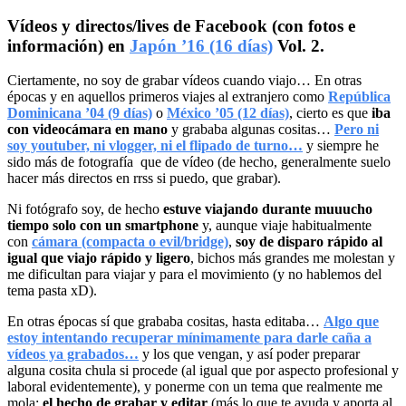
Vídeos y directos/lives de Facebook (con fotos e
información) en
Japón ’16 (16 días)
Vol. 2.
Ciertamente, no soy de grabar vídeos cuando viajo… En otras
épocas y en aquellos primeros viajes al extranjero como
República
Dominicana ’04 (9 días)
o
México ’05 (12 días)
, cierto es que
iba
con videocámara en mano
y grababa algunas cositas…
Pero ni
soy youtuber, ni vlogger, ni el flipado de turno…
y siempre he
sido más de fotografía que de vídeo (de hecho, generalmente suelo
hacer más directos en rrss si puedo, que grabar).
Ni fotógrafo soy, de hecho
estuve viajando durante muuucho
tiempo solo con un smartphone
y, aunque viaje habitualmente
con
cámara (compacta o evil/bridge)
,
soy de disparo rápido al
igual que viajo rápido y ligero
, bichos más grandes me molestan y
me dificultan para viajar y para el movimiento (y no hablemos del
tema pasta xD).
En otras épocas sí que grababa cositas, hasta editaba…
Algo que
estoy intentando recuperar mínimamente para darle caña a
vídeos ya grabados…
y los que vengan, y así poder preparar
alguna cosita chula si procede (al igual que por aspecto profesional y
laboral evidentemente), y ponerme con un tema que realmente me
mola;
el hecho de grabar y editar
(más lo que te ayuda y aporta al