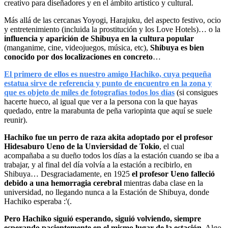
creativo para diseñadores y en el ámbito artístico y cultural.
Más allá de las cercanas Yoyogi, Harajuku, del aspecto festivo, ocio
y entretenimiento (incluida la prostitución y los Love Hotels)… o la
influencia y aparición de Shibuya en la cultura popular
(manganime, cine, videojuegos, música, etc),
Shibuya es bien
conocido por dos localizaciones en concreto
…
El primero de ellos es nuestro amigo Hachiko, cuya pequeña
estatua sirve de referencia y punto de encuentro en la zona y
que es objeto de miles de fotografías todos los días
(si consigues
hacerte hueco, al igual que ver a la persona con la que hayas
quedado, entre la marabunta de peña variopinta que aquí se suele
reunir).
Hachiko fue un perro de raza akita adoptado por el profesor
Hidesaburo Ueno de la Unviersidad de Tokio
, el cual
acompañaba a su dueño todos los días a la estación cuando se iba a
trabajar, y al final del día volvía a la estación a recibirlo, en
Shibuya… Desgraciadamente, en 1925
el profesor Ueno falleció
debido a una hemorragia cerebral
mientras daba clase en la
universidad, no llegando nunca a la Estación de Shibuya, donde
Hachiko esperaba :'(.
Pero Hachiko siguió esperando, siguió volviendo, siempre
esperando pacientemente en el mismo lugar de la estación
. Algo