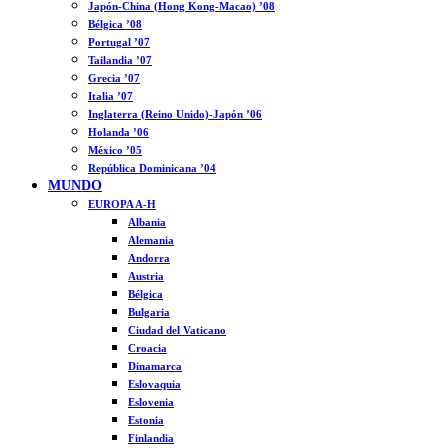
Japón-China (Hong Kong-Macao) ’08
Bélgica ’08
Portugal ’07
Tailandia ’07
Grecia ’07
Italia ’07
Inglaterra (Reino Unido)-Japón ’06
Holanda ’06
México ’05
República Dominicana ’04
MUNDO
EUROPA A-H
Albania
Alemania
Andorra
Austria
Bélgica
Bulgaria
Ciudad del Vaticano
Croacia
Dinamarca
Eslovaquia
Eslovenia
Estonia
Finlandia