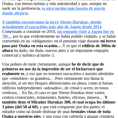
Osaka, con menos turistas y más autenticidad y que, aunque no
suele ser la preferencia,
es otra opción más barata de precio
donde alojarse
.
Y también encontramos la torre Abeno Harukas, siendo
actualmente el rascacielos más alto de Japón desde 2014
.
Comenzado a construir en 2010,
mi segundo viaje a Japón fue en
’08…
por lo que evidentemente no había podido visitarlo, y se había
convertido en un «obligatorio» en el presente viaje durante
mi breve
paso por Osaka en esta ocasión…
Y es que el
edificio de 300m de
altura
ha dado, sin duda, nuevos aires y un importante empujón
comercial y turístico al barrio :).
Una pedazo de mole ciertamente, aunque
he de decir que de
primeras no nos da la impresión de ser el bicharraco que
realmente es
, y eso que no tenemos rascacielos a nuestro alrededor
que «enturbien» su grandeza… Pero ciertamente nos llama la
atención, al ser tres bloques diferenciados en altura, como si fueran
edificios independientes «adosados», de cristal y acero, en tonos
verdosos… En fin, el caso es que Abeno Harukas tiene varios
centros comerciales, restaurantes, hoteles, oficinas, museos…
Y
también tiene el Mirador Harukas 300, el cual ocupa los últimos
3 pisos (del 58 al 60)
, y que está compuesto por dos partes; el
mirador como tal donde disfrutar de unas
brutales vistas de toda
Osaka a nuestros pies
, y una zona con cafetería y graaan cristalera