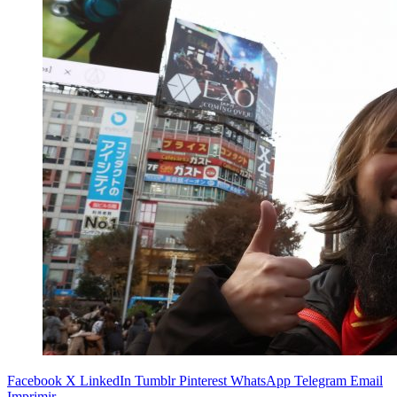
Facebook
X
LinkedIn
Tumblr
Pinterest
WhatsApp
Telegram
Email
Imprimir