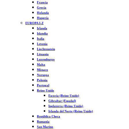
Francia
Grecia
Holanda
Hungría
EUROPA I-Z
Irlanda
Islandia
Italia
Letonia
Liechtenstein
Lituania
Luxemburgo
Malta
Mónaco
Noruega
Polonia
Portugal
Reino Unido
Escocia (Reino Unido)
Gibraltar (Español)
Inglaterra (Reino Unido)
Irlanda del Norte (Reino Unido)
República Checa
Rumanía
San Marino