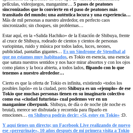
películas, videojuegos, manganime…
5 pasos de peatones
sincronizados que lo convierte en el paso de peatones más
transitado del mundo; una auténtica locura y una experiencia…
Más de mil personas a nuestro alrededor, en perfecto caos
sincronizado; sin choques, sin problemas…
Estar aquí, en la «Salida Hachiko» de la Estación de Shibuya, frente
al cruce de Shibuya, rodeado de cientos y cientos de personas
variopintas, ruido y música por todos lados, luces, neones,
publicidad, pantallas gigantes…
Es un Síndrome de Stendhal al
que no estamos muy habituados
, es Tokio en esencia, una esencia
que satura nuestros sentidos y nos hace mirar absortos y con los ojos
como platos y la boca abierta, a todos lados,
flipando con lo que
tenemos a nuestro alrededor…
Cierto es que la oferta de Tokio es infinita, existiendo «todos los
posibles Japón» en la ciudad, pero
Shibuya es un «ejemplo» de ese
Tokio que muchas personas tienen en su imaginario colectivo
como esa «ciudad futurista» cual podemos ver en un
manganime ciberpunk
. Shibuya, de día o de noche (de noche es
brutal), merece ser disfrutada y recorrida para fliparlo en
emociones…
en Shibuya podrás decir: «Sí, estoy en Tokio»
:D.
Y aquí tienes un directo; un Facebook Live realizando de nuevo
ese «peregrinaje», 10 años después de mi primera visita a Tokio