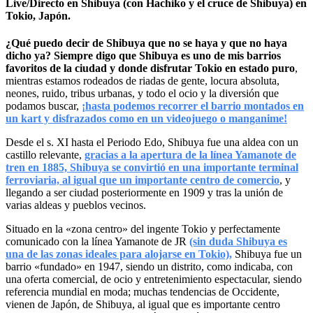
Live/Directo en Shibuya (con Hachiko y el cruce de Shibuya) en
Tokio, Japón.
¿Qué puedo decir de Shibuya que no se haya y que no haya
dicho ya? Siempre digo que Shibuya es uno de mis barrios
favoritos de la ciudad y donde disfrutar Tokio en estado puro
,
mientras estamos rodeados de riadas de gente, locura absoluta,
neones, ruido, tribus urbanas, y todo el ocio y la diversión que
podamos buscar,
¡hasta podemos recorrer el barrio montados en
un kart y disfrazados como en un videojuego o manganime!
Desde el s. XI hasta el Periodo Edo, Shibuya fue una aldea con un
castillo relevante,
gracias a la apertura de la línea Yamanote de
tren en 1885, Shibuya se convirtió en una importante terminal
ferroviaria, al igual que un importante centro de comercio
, y
llegando a ser ciudad posteriormente en 1909 y tras la unión de
varias aldeas y pueblos vecinos.
Situado en la «zona centro» del ingente Tokio y perfectamente
comunicado con la línea Yamanote de JR
(sin duda Shibuya es
una de las zonas ideales para alojarse en Tokio),
Shibuya fue un
barrio «fundado» en 1947, siendo un distrito, como indicaba, con
una oferta comercial, de ocio y entretenimiento espectacular, siendo
referencia mundial en moda; muchas tendencias de Occidente,
vienen de Japón, de Shibuya, al igual que es importante centro