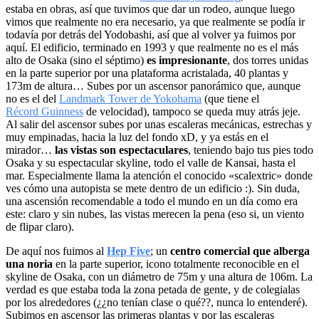
estaba en obras, así que tuvimos que dar un rodeo, aunque luego
vimos que realmente no era necesario, ya que realmente se podía ir
todavía por detrás del Yodobashi, así que al volver ya fuimos por
aquí. El edificio, terminado en 1993 y que realmente no es el más
alto de Osaka (sino el séptimo)
es impresionante
, dos torres unidas
en la parte superior por una plataforma acristalada, 40 plantas y
173m de altura… Subes por un ascensor panorámico que, aunque
no es el del
Landmark Tower de Yokohama
(que tiene el
Récord Guinness
de velocidad), tampoco se queda muy atrás jeje.
Al salir del ascensor subes por unas escaleras mecánicas, estrechas y
muy empinadas, hacia la luz del fondo xD, y ya estás en el
mirador…
las vistas son espectaculares
, teniendo bajo tus pies todo
Osaka y su espectacular skyline, todo el valle de Kansai, hasta el
mar. Especialmente llama la atención el conocido «scalextric» donde
ves cómo una autopista se mete dentro de un edificio :). Sin duda,
una ascensión recomendable a todo el mundo en un día como era
este: claro y sin nubes, las vistas merecen la pena (eso si, un viento
de flipar claro).
De aquí nos fuimos al
Hep Five
; un
centro comercial que alberga
una noria
en la parte superior, icono totalmente reconocible en el
skyline de Osaka, con un diámetro de 75m y una altura de 106m. La
verdad es que estaba toda la zona petada de gente, y de colegialas
por los alrededores (¿¿no tenían clase o qué??, nunca lo entenderé).
Subimos en ascensor las primeras plantas y por las escaleras