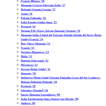
Francia-Mónaco ’18
Alemania-Croacia-Eslovenia-Italia ’17
Holanda-Lituania-Letonia ’17
Japón ’16
Polonia-Finlandia ’16
Italia-Estados Unidos-Suiza ’15
Portugal ’14
Turquía-EAU-Qatar-Taiwán-Singapur-Noruega ’14
Alemania-Italia-Ciudad del Vaticano-Irlanda-Irlanda del Norte (Reino
Unido)-Francia ’14
Rep. Checa-Alemania ’13
Francia ’13
Noruega-Dinamarca ’13
Malta ’13
Hungría-Eslovaquia ’12
Marruecos ’12
Escocia (Reino Unido) ’11
Singapur ’10
Inglaterra (Reino Unido)-Estonia-Finlandia-Corea del Sur-Camboya-
Malasia-Indonesia-Holanda ’10
Portugal ’10
Gibraltar (Español) ’10
Suecia-Alemania-Luxemburgo ’09
Italia-Liechtenstein-Suiza-Austria-San Marino ’09
Andorra ’09