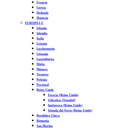
Francia
Grecia
Holanda
Hungría
EUROPA I-Z
Irlanda
Islandia
Italia
Letonia
Liechtenstein
Lituania
Luxemburgo
Malta
Mónaco
Noruega
Polonia
Portugal
Reino Unido
Escocia (Reino Unido)
Gibraltar (Español)
Inglaterra (Reino Unido)
Irlanda del Norte (Reino Unido)
República Checa
Rumanía
San Marino