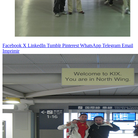
Facebook
X
LinkedIn
Tumblr
Pinterest
WhatsApp
Telegram
Email
Imprimir