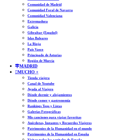
Comunidad de Madrid
Comunidad Foral de Navarra
Comunidad Valenciana
Extremadura
Galicia
Gibraltar (Español)
Islas Baleares
La Rioja
País Vasco
Principado de Asturias
Región de Murcia
MADRID
MUCHO +
Tienda viajera
Canal de Youtube
Ayuda al Viajero
Dónde dormir y alojamientos
Dónde comer y gastronomía
Rankings Tops y Listas
Galerías Fotográficas
Mis canciones para viajar favoritas
Anécdotas, Instantes y Recuerdos Viajeros
Patrimonios de la Humanidad en el mundo
Patrimonios de la Humanidad en España
Visitar todas las capitales de España