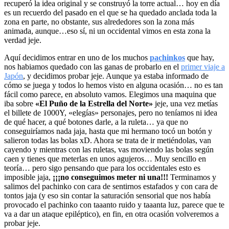
recuperó la idea original y se construyó la torre actual… hoy en día
es un recuerdo del pasado en el que se ha quedado anclada toda la
zona en parte, no obstante, sus alrededores son la zona más
animada, aunque…eso sí, ni un occidental vimos en esta zona la
verdad jeje.
Aquí decidimos entrar en uno de los muchos
pachinkos
que hay,
nos habiamos quedado con las ganas de probarlo en el
primer viaje a
Japón
, y decidimos probar jeje. Aunque ya estaba informado de
cómo se juega y todos lo hemos visto en alguna ocasión… no es tan
fácil como parece, en absoluto vamos. Elegimos una maquina que
iba sobre
«El Puño de la Estrella del Norte»
jeje, una vez metías
el billete de 1000Y, «elegías» personajes, pero no teníamos ni idea
de qué hacer, a qué botones darle, a la ruleta… ya que no
conseguiríamos nada jaja, hasta que mi hermano tocó un botón y
salieron todas las bolas xD. Ahora se trata de ir metiéndolas, van
cayendo y mientras con las ruletas, vas moviendo las bolas según
caen y tienes que meterlas en unos agujeros… Muy sencillo en
teoría… pero sigo pensando que para los occidentales esto es
imposible jaja,
¡¡¡no conseguimos meter ni una!!!
Terminamos y
salimos del pachinko con cara de sentirnos estafados y con cara de
tontos jaja (y eso sin contar la saturación sensorial que nos había
provocado el pachinko con taaanto ruido y taaanta luz, parece que te
va a dar un ataque epiléptico), en fin, en otra ocasión volveremos a
probar jeje.