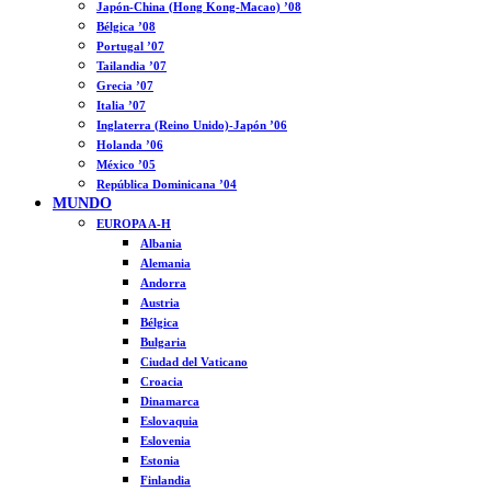
Japón-China (Hong Kong-Macao) ’08
Bélgica ’08
Portugal ’07
Tailandia ’07
Grecia ’07
Italia ’07
Inglaterra (Reino Unido)-Japón ’06
Holanda ’06
México ’05
República Dominicana ’04
MUNDO
EUROPA A-H
Albania
Alemania
Andorra
Austria
Bélgica
Bulgaria
Ciudad del Vaticano
Croacia
Dinamarca
Eslovaquia
Eslovenia
Estonia
Finlandia