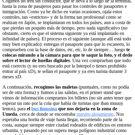
Cogimos un tren sin conductor, que te lleva a lo largo de la terminal,
hasta la zona de pasajeros para pasar los controles de pasaportes e
inmigración. Como ya he dicho en varias ocasiones, ojala estos
controles, tan «estrictos» y de la forma tan profesional como se
realizan en Japón, se implantaran en todos los países, aun a costa de
que pierdas un poquito más de tiempo, pero nada significativo (no
obstante, cierto es que el sistema siguiente ya está implantado en
infinidad de países). El proceso es el siguiente (aunque allí está todo
muy bien explicado): entregas el pasaporte para que lo escaneen, lo
comprueben con la base de datos, etc, etc, lo de siempre… luego
te
colocas mirando a la cámara para que te saque la foto, y el dedo
sobre el lector de huellas digitales
. Una vez comprueban que todo
está correcto (y no eres buscado por la Interpol o tienes prohibido
entrar al país xD), te sellan el pasaporte y ya eres turista durante 3
meses xD.
A continuación,
recogimos las maletas
(puntuales, como no podía
ser de otra forma) y fuimos a las salidas, en el primer stand que
vimos de información compramos los billetes (no sin antes tener que
esperar un rato por la cola que había de turistas que iban muuuy
lentos), para
el
bus limusina
que nos dejaría en la zona de
Umeda
, cerca de donde se encontraba
nuestro alojamiento
. Nos
esperaba una horita de viaje hasta llegar, recorriendo parte de la
costa, aunque siempre entre ciudad rodeados de edificios en entorno
urbanita, y pasando por un supera mega polígono industrial como