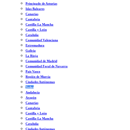
Principado de Asturias
Islas Baleares
Canarias
Cantabria
Castilla-La Mancha
Castilla y León
Cataluña
Comunidad Valenciana
Extremadura
Galicia
La Rioja
Comunidad de Madrid
Comunidad Foral de Navarra
País Vasco
Región de Murcia
Ciudades Autónomas
Todos
Andalucía
Aragón
Canarias
Cantabria
Castilla y León
Castilla-La Mancha
Cataluña
Ciudades Autónomas