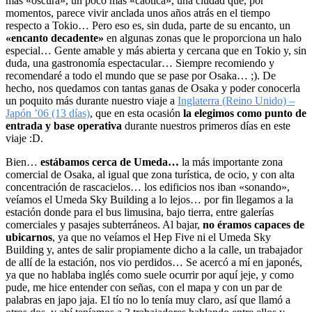
más «oscura», un poco más «caótica», una ciudad que, por
momentos, parece vivir anclada unos años atrás en el tiempo
respecto a Tokio… Pero eso es, sin duda, parte de su encanto, un
«encanto decadente»
en algunas zonas que le proporciona un halo
especial… Gente amable y más abierta y cercana que en Tokio y, sin
duda, una gastronomía espectacular… Siempre recomiendo y
recomendaré a todo el mundo que se pase por Osaka… ;). De
hecho, nos quedamos con tantas ganas de Osaka y poder conocerla
un poquito más durante nuestro viaje a
Inglaterra (Reino Unido) –
Japón ’06 (13 días)
, que en esta ocasión
la elegimos como punto de
entrada y base operativa
durante nuestros primeros días en este
viaje :D.
Bien…
estábamos cerca de Umeda…
la más importante zona
comercial de Osaka, al igual que zona turística, de ocio, y con alta
concentración de rascacielos… los edificios nos iban «sonando»,
veíamos el Umeda Sky Building a lo lejos… por fin llegamos a la
estación donde para el bus limusina, bajo tierra, entre galerías
comerciales y pasajes subterráneos. Al bajar,
no éramos capaces de
ubicarnos
, ya que no veíamos el Hep Five ni el Umeda Sky
Building y, antes de salir propiamente dicho a la calle, un trabajador
de allí de la estación, nos vio perdidos… Se acercó a mí en japonés,
ya que no hablaba inglés como suele ocurrir por aquí jeje, y como
pude, me hice entender con señas, con el mapa y con un par de
palabras en japo jaja. El tío no lo tenía muy claro, así que llamó a