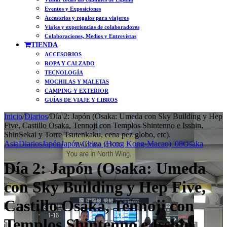
Eventos y Exposiciones
Accesorios y regalos para viajeros
Viajes y experiencias de colaboradores
Colaboraciones, Medios y Entrevistas
TIENDA
ACCESORIOS
ROPA Y CALZADO
TECNOLOGÍA
MOCHILAS Y MALETAS
CAMPING Y EXTERIOR
GUÍAS DE VIAJE Y LIBROS
Inicio
/
Diarios
/
Día 2: Japón (Osaka: Umeda con Sky Building y Hep
Five, Castillo Osaka, Tennoji con Templos Shintenno e Isshin,
ShinSekai y Torre Tsutenkaku, cena pez globo, etc).
Asia
Diarios
Japón
Japón-China (Hong Kong-Macao) '08
Osaka
Día 2: Japón (Osaka: Umeda
con Sky Building y Hep Five,
Castillo Osaka, Tennoji con
Templos Shintenno e Isshin,