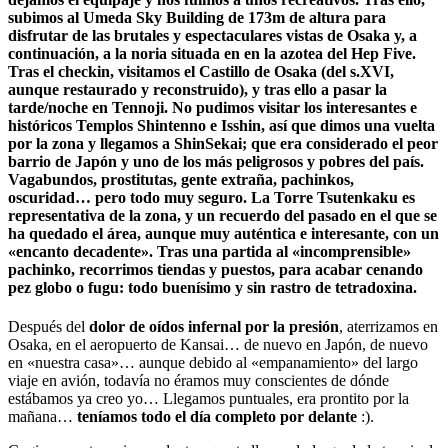
subimos al Umeda Sky Building de 173m de altura para
disfrutar de las brutales y espectaculares vistas de Osaka y, a
continuación, a la noria situada en en la azotea del Hep Five.
Tras el checkin, visitamos el Castillo de Osaka (del s.XVI,
aunque restaurado y reconstruido), y tras ello a pasar la
tarde/noche en Tennoji. No pudimos visitar los interesantes e
históricos Templos Shintenno e Isshin, así que dimos una vuelta
por la zona y llegamos a ShinSekai; que era considerado el peor
barrio de Japón y uno de los más peligrosos y pobres del país.
Vagabundos, prostitutas, gente extraña, pachinkos,
oscuridad… pero todo muy seguro. La Torre Tsutenkaku es
representativa de la zona, y un recuerdo del pasado en el que se
ha quedado el área, aunque muy auténtica e interesante, con un
«encanto decadente». Tras una partida al «incomprensible»
pachinko, recorrimos tiendas y puestos, para acabar cenando
pez globo o fugu: todo buenísimo y sin rastro de tetradoxina.
Después del
dolor de oídos infernal por la presión
, aterrizamos en
Osaka, en el aeropuerto de Kansai… de nuevo en Japón, de nuevo
en «nuestra casa»… aunque debido al «empanamiento» del largo
viaje en avión, todavía no éramos muy conscientes de dónde
estábamos ya creo yo… Llegamos puntuales, era prontito por la
mañana…
teníamos todo el día completo por delante
:).