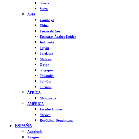
Suecia
Suiza
ASIA
Camboya
China
Corea del Sur
Emiratos Árabes Unidos
Indonesia
Japón
Jordania
Malasia
Qatar
Singapur
Tailandia
Taiwán
Turquía
ÁFRICA
Marruecos
AMÉRICA
Estados Unidos
México
República Dominicana
ESPAÑA
Andalucía
Aragón