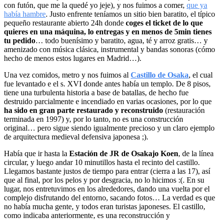
con futón, que me la quedé yo jeje), y nos fuimos a comer,
que ya
había hambre
. Justo enfrente teníamos un sitio bien baratito, el típico
pequeño restaurante abierto 24h donde
coges el ticket de lo que
quieres en una máquina, lo entregas y en menos de 5min tienes
tu pedido
… todo buenísimo y baratito, agua, té y arroz gratis… y
amenizado con música clásica, instrumental y bandas sonoras (cómo
hecho de menos estos lugares en Madrid…).
Una vez comidos, metro y nos fuimos al
Castillo de Osaka
, el cual
fue levantado e el s. XVI donde antes había un templo. De 8 pisos,
tiene una turbulenta historia a base de batallas, de hecho fue
destruido parcialmente e incendiado en varias ocasiones, por lo que
ha sido en gran parte restaurado y reconstruido
(restauración
terminada en 1997) y, por lo tanto, no es una construcción
original… pero sigue siendo igualmente precioso y un claro ejemplo
de arquitectura medieval defensiva japonesa ;).
Había que ir hasta la
Estación de JR de Osakajo Koen
, de la línea
circular, y luego andar 10 minutillos hasta el recinto del castillo.
Llegamos bastante justos de tiempo para entrar (cierra a las 17), así
que al final, por los pelos y por desgracia, no lo hicimos :(. En su
lugar, nos entretuvimos en los alrededores, dando una vuelta por el
complejo disfrutando del entorno, sacando fotos… La verdad es que
no había mucha gente, y todos eran turistas japoneses. El castillo,
como indicaba anteriormente, es una reconstrucción y