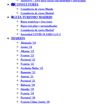
NordVPN – VPN para viajar con seguridad y privacidad.
CONSULTORÍA
Consultoría de viajes Mundo
Consultoría de viajes Madrid
GUÍA TURISMO MADRID
Rutas genéricas y free tours
Rutas privadas y personalizadas
Consultoría de viajes Madrid
Seguridad COVID-19 SARS-CoV-2
DIARIOS
Alemania ’24
Japón ’24
Albania ’23
Francia ’23
Portugal ’23
Francia ’22
Jordania-Malta ’22
Rumanía ’22
Austria ’21
Portugal ’21
Bulgaria ’20
Islandia ’19
Francia ’19
Portugal ’18
Francia-China-Japón ’18