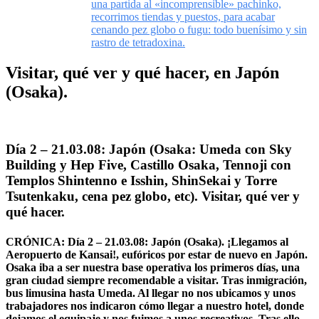
una partida al «incomprensible» pachinko,
recorrimos tiendas y puestos, para acabar
cenando pez globo o fugu: todo buenísimo y sin
rastro de tetradoxina.
Visitar, qué ver y qué hacer, en Japón
(Osaka).
Día 2 – 21.03.08: Japón (Osaka: Umeda con Sky
Building y Hep Five, Castillo Osaka, Tennoji con
Templos Shintenno e Isshin, ShinSekai y Torre
Tsutenkaku, cena pez globo, etc). Visitar, qué ver y
qué hacer.
CRÓNICA: Día 2 – 21.03.08: Japón (Osaka). ¡Llegamos al
Aeropuerto de Kansai!, eufóricos por estar de nuevo en Japón.
Osaka iba a ser nuestra base operativa los primeros días, una
gran ciudad siempre recomendable a visitar. Tras inmigración,
bus limusina hasta Umeda. Al llegar no nos ubicamos y unos
trabajadores nos indicaron cómo llegar a nuestro hotel, donde
dejamos el equipaje y nos fuimos a unos recreativos. Tras ello,