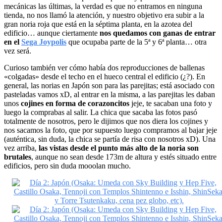
mecánicas las últimas, la verdad es que no entramos en ninguna
tienda, no nos llamó la atención, y nuestro objetivo era subir a la
gran noria roja que está en la séptima planta, en la azotea del
edificio… aunque ciertamente
nos quedamos con ganas de entrar
en el
Sega Joypolis
que ocupaba parte de la 5ª y 6ª planta… otra
vez será.
Curioso también ver cómo había dos reproducciones de ballenas
«colgadas» desde el techo en el hueco central el edificio (¿?). En
general, las norias en Japón son para las parejitas; está asociado con
pasteladas vamos xD, al entrar en la misma, a las parejitas les daban
unos
cojines en forma de corazoncitos
jeje, te sacaban una foto y
luego la comprabas al salir. La chica que sacaba las fotos pasó
totalmente de nosotros, pero le dijimos que nos diera los cojines y
nos sacamos la foto, que por supuesto luego compramos al bajar jeje
(auténtica, sin duda, la chica se partía de risa con nosotros xD). Una
vez arriba,
las vistas desde el punto más alto de la noria son
brutales
, aunque no sean desde 173m de altura y estés situado entre
edificios, pero sin duda mooolan mucho.