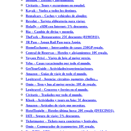
Booking – Hoteles y alojamientos.
Civitatis – Tours y excursiones en español.
Kayak – Vuelos a todos los destinos.
Rentalcars – Coches y vehículos de alquiler.
Revolut – Tarjeta obligatoria para viajar.
Holafly – eSIM con Internet: 5% descuento.
Ria – Cambio de divisa y moneda.
TheFork – Restaurantes: 25€ descuento (81905911).
JR Pass – Japan Rail Pass para Japón.
HomeExchange – Intercambio de casas: 250GP regalo.
Central de Reservas – Hoteles y alojamientos: 10€ regalo.
Voyage Privé – Viajes de lujo al mejor precio.
Vrbo – Casas vacacionales por todo el mundo.
GetYourGuide – Actividades/experiencias/tours.
Amazon – Guías de viaje de todo el mundo.
Logitravel – Agencia: circuitos, paquetes, chollos…
Omio – Tren y bus al mejor precio: 10€ de regalo.
Logitravel – Cruceros y ferries en el mundo.
Civitatis – Traslados por todo el mundo.
Klook – Actividades y tours en Asia: 5€ descuento.
Amazon – Artículos de viaje que necesitas.
HotelTonight – Hoteles última hora: 20€ regalo (DVECINO1).
IATI – Seguro de viaje: 5% descuento.
Ticketmaster – Tickets para conciertos y festivales.
Omio – Comparador de transportes: 10€ regalo.