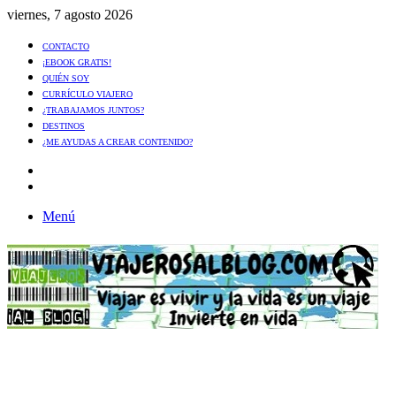
viernes, 7 agosto 2026
CONTACTO
¡EBOOK GRATIS!
QUIÉN SOY
CURRÍCULO VIAJERO
¿TRABAJAMOS JUNTOS?
DESTINOS
¿ME AYUDAS A CREAR CONTENIDO?
Artículo
al
Buscar
azar
Menú