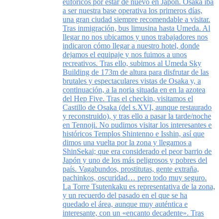
eufóricos por estar de nuevo en Japón. Osaka iba
a ser nuestra base operativa los primeros días,
una gran ciudad siempre recomendable a visitar.
Tras inmigración, bus limusina hasta Umeda. Al
llegar no nos ubicamos y unos trabajadores nos
indicaron cómo llegar a nuestro hotel, donde
dejamos el equipaje y nos fuimos a unos
recreativos. Tras ello, subimos al Umeda Sky
Building de 173m de altura para disfrutar de las
brutales y espectaculares vistas de Osaka y, a
continuación, a la noria situada en en la azotea
del Hep Five. Tras el checkin, visitamos el
Castillo de Osaka (del s.XVI, aunque restaurado
y reconstruido), y tras ello a pasar la tarde/noche
en Tennoji. No pudimos visitar los interesantes e
históricos Templos Shintenno e Isshin, así que
dimos una vuelta por la zona y llegamos a
ShinSekai; que era considerado el peor barrio de
Japón y uno de los más peligrosos y pobres del
país. Vagabundos, prostitutas, gente extraña,
pachinkos, oscuridad… pero todo muy seguro.
La Torre Tsutenkaku es representativa de la zona,
y un recuerdo del pasado en el que se ha
quedado el área, aunque muy auténtica e
interesante, con un «encanto decadente». Tras