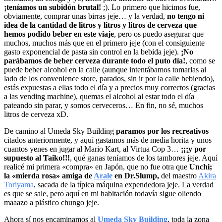
¡teníamos un subidón brutal!
;). Lo primero que hicimos fue,
obviamente, comprar unas birras jeje… y la verdad,
no tengo ni
idea de la cantidad de litros y litros y litros de cerveza que
hemos podido beber en este viaje
, pero os puedo asegurar que
muchos, muchos más que en el primero jeje (con el consiguiente
gasto exponencial de pasta sin control en la bebida jeje).
¡No
parábamos de beber cerveza durante todo el puto día!
, como se
puede beber alcohol en la calle (aunque intentábamos tomarlas al
lado de los convenience store, parados, sin ir por la calle bebiendo),
estás expuestas a ellas todo el día y a precios muy correctos (gracias
a las vending machine), quemas el alcohol al estar todo el día
pateando sin parar, y somos cerveceros… En fin, no sé, muchos
litros de cerveza xD.
De camino al Umeda Sky Building
paramos por los recreativos
citados anteriormente, y aquí gastamos más de media horita y unos
cuantos yenes en jugar al Mario Kart, al Virtua Cop 3…
¡¡¡y por
supuesto al Taiko!!!
, qué ganas teníamos de los tambores jeje. Aquí
realicé mi primera «compra» en Japón, que no fue otra que
Unchi;
la «mierda rosa» amiga de
Arale
en Dr.Slump,
del maestro
Akira
Toriyama
, sacada de la típica máquina expendedora jeje. La verdad
es que se sale, pero aquí en mi habitación todavía sigue oliendo
maaazo a plástico chungo jeje.
Ahora sí nos encaminamos al
Umeda Sky Building
, toda la zona