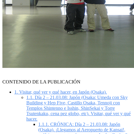
CONTENIDO DE LA PUBLICACIÓN
1.
Visitar, qué ver y qué hacer, en Japón (Osaka).
1.1.
Día 2 – 21.03.08: Japón (Osaka: Umeda con Sky
Building y Hep Five, Castillo Osaka, Tennoji con
Templos Shintenno e Isshin, ShinSekai y Torre
Tsutenkaku, cena pez globo, etc). Visitar, qué ver y qué
hacer.
1.1.1.
CRÓNICA: Día 2 – 21.03.08: Japón
(Osaka). ¡Llegamos al Aeropuerto de Kansai!,