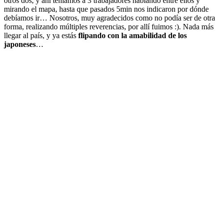
otros dos, y ahí teníamos a 3 trabajadores hablando entre ellos y
mirando el mapa, hasta que pasados 5min nos indicaron por dónde
debíamos ir… Nosotros, muy agradecidos como no podía ser de otra
forma, realizando múltiples reverencias, por allí fuimos :). Nada más
llegar al país, y ya estás
flipando con la amabilidad de los
japoneses
…