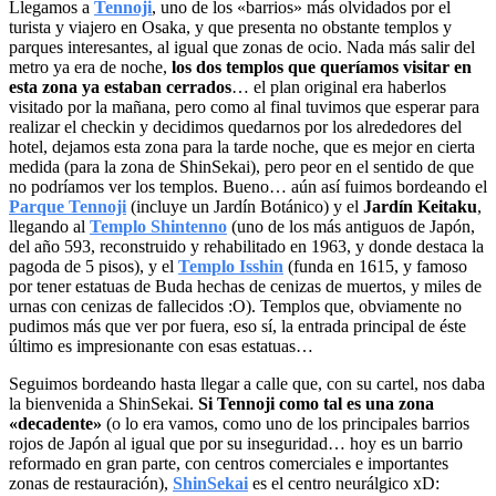
Llegamos a
Tennoji
, uno de los «barrios» más olvidados por el
turista y viajero en Osaka, y que presenta no obstante templos y
parques interesantes, al igual que zonas de ocio. Nada más salir del
metro ya era de noche,
los dos templos que queríamos visitar en
esta zona ya estaban cerrados
… el plan original era haberlos
visitado por la mañana, pero como al final tuvimos que esperar para
realizar el checkin y decidimos quedarnos por los alrededores del
hotel, dejamos esta zona para la tarde noche, que es mejor en cierta
medida (para la zona de ShinSekai), pero peor en el sentido de que
no podríamos ver los templos. Bueno… aún así fuimos bordeando el
Parque Tennoji
(incluye un Jardín Botánico) y el
Jardín Keitaku
,
llegando al
Templo Shintenno
(uno de los más antiguos de Japón,
del año 593, reconstruido y rehabilitado en 1963, y donde destaca la
pagoda de 5 pisos), y el
Templo Isshin
(funda en 1615, y famoso
por tener estatuas de Buda hechas de cenizas de muertos, y miles de
urnas con cenizas de fallecidos :O). Templos que, obviamente no
pudimos más que ver por fuera, eso sí, la entrada principal de éste
último es impresionante con esas estatuas…
Seguimos bordeando hasta llegar a calle que, con su cartel, nos daba
la bienvenida a ShinSekai.
Si Tennoji como tal es una zona
«decadente»
(o lo era vamos, como uno de los principales barrios
rojos de Japón al igual que por su inseguridad… hoy es un barrio
reformado en gran parte, con centros comerciales e importantes
zonas de restauración),
ShinSekai
es el centro neurálgico xD: