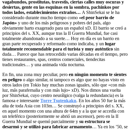
vagabundos, prostitutas, travestis, ciertas calles muy oscuras y
desiertas, gente en las esquinas en la sombra, pachinkos por
todos lados, establecimientos extraños…
A ShinSekai se le ha
considerado durante mucho tiempo como
«el peor barrio de
Japón»
y uno de los más peligrosos y pobres del país, algo
obviamente harto exagerado para un español xD. El barrio se creó a
principios del s. XX, aunque tras la II Guerra Mundial, fue casi
totalmente abandonado a su suerte… Hoy en día es un barrio en
gran parte recuperado y reformado como indicaba, y un
lugar
totalmente recomendable para el turista y muy auténtico
sin
duda… Parece que has retrocedido varias décadas en el tiempo, pero
tienes restaurantes, spas, centros comerciales, tiendecitas
tradicionales… y una animada vida nocturna.
En fin, una zona muy peculiar, pero
en ningún momento te sientes
en peligro
o algo similar, ni tampoco es algo que no hayas visto en
otros lados (en Tokio hay muchas zonas iguales, sólo que «con más
luz, más parafernalia y con más lujo» xD). Nos dimos una vuelta
por ShinSekai, cuyo centro neurálgico (valga la redundancia) es la
famosa e interesante
Torre Tsutenkaku
. En los años 50 fue la más
alta de toda Asia con 103m… Se construyó a principios del s. XX,
en aquel momento con una altura de 64m y a la que se accedía con
un teleférico (posteriormente se abrió un ascensor), pero en la II
Guerra Mundial se quemó parcialmente y
su estructura se
desarmó y se utilizó para fabricar armamento
… Ya en los ’50, se