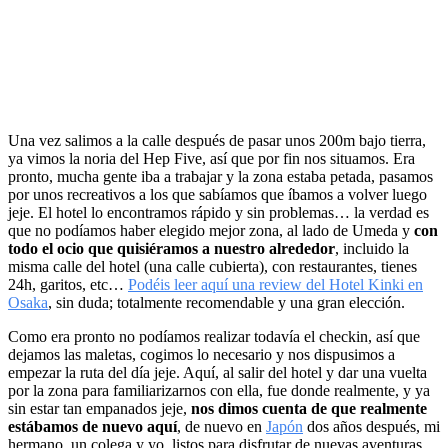
Una vez salimos a la calle después de pasar unos 200m bajo tierra,
ya vimos la noria del Hep Five, así que por fin nos situamos. Era
pronto, mucha gente iba a trabajar y la zona estaba petada, pasamos
por unos recreativos a los que sabíamos que íbamos a volver luego
jeje. El hotel lo encontramos rápido y sin problemas… la verdad es
que no podíamos haber elegido mejor zona, al lado de Umeda y
con
todo el ocio que quisiéramos a nuestro alrededor
, incluido la
misma calle del hotel (una calle cubierta), con restaurantes, tienes
24h, garitos, etc…
Podéis leer aquí una review del Hotel Kinki en
Osaka
, sin duda; totalmente recomendable y una gran elección.
Como era pronto no podíamos realizar todavía el checkin, así que
dejamos las maletas, cogimos lo necesario y nos dispusimos a
empezar la ruta del día jeje. Aquí, al salir del hotel y dar una vuelta
por la zona para familiarizarnos con ella, fue donde realmente, y ya
sin estar tan empanados jeje,
nos dimos cuenta de que realmente
estábamos de nuevo aquí
, de nuevo en
Japón
dos años después, mi
hermano, un colega y yo, listos para disfrutar de nuevas aventuras…