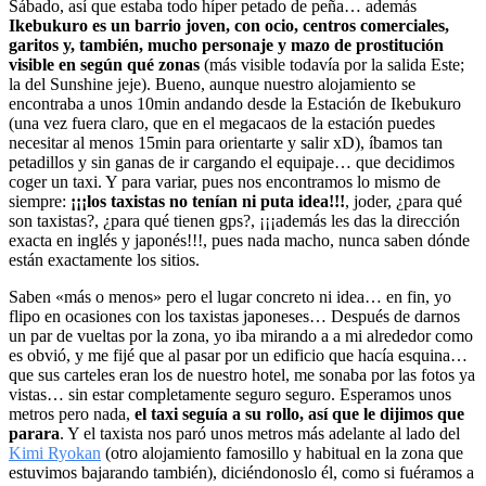
Sábado, así que estaba todo híper petado de peña… además
Ikebukuro es un barrio joven, con ocio, centros comerciales,
garitos y, también, mucho personaje y mazo de prostitución
visible en según qué zonas
(más visible todavía por la salida Este;
la del Sunshine jeje). Bueno, aunque nuestro alojamiento se
encontraba a unos 10min andando desde la Estación de Ikebukuro
(una vez fuera claro, que en el megacaos de la estación puedes
necesitar al menos 15min para orientarte y salir xD), íbamos tan
petadillos y sin ganas de ir cargando el equipaje… que decidimos
coger un taxi. Y para variar, pues nos encontramos lo mismo de
siempre:
¡¡¡los taxistas no tenían ni puta idea!!!
, joder, ¿para qué
son taxistas?, ¿para qué tienen gps?, ¡¡¡además les das la dirección
exacta en inglés y japonés!!!, pues nada macho, nunca saben dónde
están exactamente los sitios.
Saben «más o menos» pero el lugar concreto ni idea… en fin, yo
flipo en ocasiones con los taxistas japoneses… Después de darnos
un par de vueltas por la zona, yo iba mirando a a mi alrededor como
es obvió, y me fijé que al pasar por un edificio que hacía esquina…
que sus carteles eran los de nuestro hotel, me sonaba por las fotos ya
vistas… sin estar completamente seguro seguro. Esperamos unos
metros pero nada,
el taxi seguía a su rollo, así que le dijimos que
parara
. Y el taxista nos paró unos metros más adelante al lado del
Kimi Ryokan
(otro alojamiento famosillo y habitual en la zona que
estuvimos bajarando también), diciéndonoslo él, como si fuéramos a