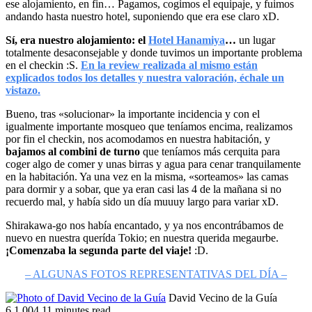
ese alojamiento, en fin… Pagamos, cogimos el equipaje, y fuimos
andando hasta nuestro hotel, suponiendo que era ese claro xD.
Sí, era nuestro alojamiento: el
Hotel Hanamiya
…
un lugar
totalmente desaconsejable y donde tuvimos un importante problema
en el checkin :S.
En la review realizada al mismo están
explicados todos los detalles y nuestra valoración, échale un
vistazo.
Bueno, tras «solucionar» la importante incidencia y con el
igualmente importante mosqueo que teníamos encima, realizamos
por fin el checkin, nos acomodamos en nuestra habitación, y
bajamos al combini de turno
que teníamos más cerquita para
coger algo de comer y unas birras y agua para cenar tranquilamente
en la habitación. Ya una vez en la misma, «sorteamos» las camas
para dormir y a sobar, que ya eran casi las 4 de la mañana si no
recuerdo mal, y había sido un día muuuy largo para variar xD.
Shirakawa-go nos había encantado, y ya nos encontrábamos de
nuevo en nuestra querída Tokio; en nuestra querida megaurbe.
¡Comenzaba la segunda parte del viaje!
:D.
– ALGUNAS FOTOS REPRESENTATIVAS DEL DÍA –
Follow
Send
David Vecino de la Guía
on
an
6
1.004
11 minutes read