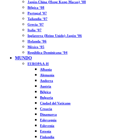
Japón-China (Hong Kong-Macao) ’08
Bélgica ’08
Portugal ’07
Tailandia ’07
Grecia ’07
Italia ’07
Inglaterra (Reino Unido)-Japón ’06
Holanda ’06
México ’05
República Dominicana ’04
MUNDO
EUROPA A-H
Albania
Alemania
Andorra
Austria
Bélgica
Bulgaria
Ciudad del Vaticano
Croacia
Dinamarca
Eslovaquia
Eslovenia
Estonia
Finlandia