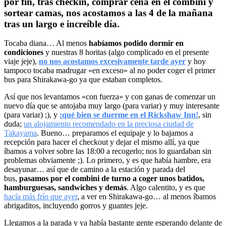
por fin, tras checkin, comprar cena en el combini y
sortear camas, nos acostamos a las 4 de la mañana
tras un largo e increíble día.
Tocaba diana… Al menos
habíamos podido dormir en
condiciones
y nuestras 8 horitas (algo complicado en el presente
viaje jeje),
no nos acostamos excesivamente tarde ayer
y hoy
tampoco tocaba madrugar «en exceso» al no poder coger el primer
bus para Shirakawa-go ya que estaban completos.
Así que nos levantamos «con fuerza» y con ganas de comenzar un
nuevo día que se antojaba muy largo (para variar) y muy interesante
(para variar) ;), y
¡qué bien se duerme en el Rickshaw Inn!
, sin
duda;
un alojamiento recomendado en la preciosa ciudad de
Takayama
. Bueno… preparamos el equipaje y lo bajamos a
recepción para hacer el checkout y dejar el mismo allí, ya que
íbamos a volver sobre las 18:00 a recogerlo; nos lo guardaban sin
problemas obviamente ;). Lo primero, y es que había hambre, era
desayunar… así que de camino a la estación y parada del
bus,
pasamos por el combini de turno a coger unos batidos,
hamburguesas, sandwiches y demás
. Algo calentito, y es que
hacía más frío que ayer
, a ver en Shirakawa-go… al menos íbamos
abrigaditos, incluyendo gorros y guantes jeje.
Llegamos a la parada y ya había bastante gente esperando delante de