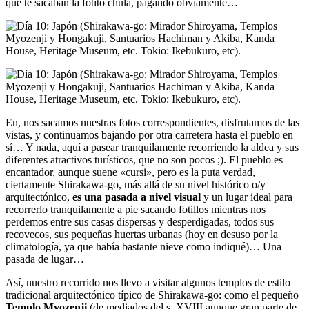
que te sacaban la fotito chula, pagando obviamente…
En, nos sacamos nuestras fotos correspondientes, disfrutamos de las
vistas, y continuamos bajando por otra carretera hasta el pueblo en
sí… Y nada, aquí a pasear tranquilamente recorriendo la aldea y sus
diferentes atractivos turísticos, que no son pocos ;). El pueblo es
encantador, aunque suene «cursi», pero es la puta verdad,
ciertamente Shirakawa-go, más allá de su nivel histórico o/y
arquitectónico,
es una pasada a nivel visual
y un lugar ideal para
recorrerlo tranquilamente a pie sacando fotillos mientras nos
perdemos entre sus casas dispersas y desperdigadas, todos sus
recovecos, sus pequeñas huertas urbanas (hoy en desuso por la
climatología, ya que había bastante nieve como indiqué)… Una
pasada de lugar…
Así, nuestro recorrido nos llevo a visitar algunos templos de estilo
tradicional arquitectónico típico de Shirakawa-go: como el pequeño
Templo Myozenji
(de mediados del s. XVIII aunque gran parte de