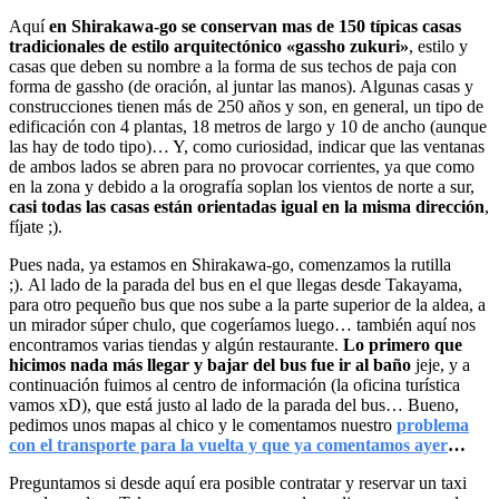
Aquí
en Shirakawa-go se conservan mas de 150 típicas casas
tradicionales de estilo arquitectónico «gassho zukuri»
, estilo y
casas que deben su nombre a la forma de sus techos de paja con
forma de gassho (de oración, al juntar las manos). Algunas casas y
construcciones tienen más de 250 años y son, en general, un tipo de
edificación con 4 plantas, 18 metros de largo y 10 de ancho (aunque
las hay de todo tipo)… Y, como curiosidad, indicar que las ventanas
de ambos lados se abren para no provocar corrientes, ya que como
en la zona y debido a la orografía soplan los vientos de norte a sur,
casi todas las casas están orientadas igual en la misma dirección
,
fíjate ;).
Pues nada, ya estamos en Shirakawa-go, comenzamos la rutilla
;). Al lado de la parada del bus en el que llegas desde Takayama,
para otro pequeño bus que nos sube a la parte superior de la aldea, a
un mirador súper chulo, que cogeríamos luego… también aquí nos
encontramos varias tiendas y algún restaurante.
Lo primero que
hicimos nada más llegar y bajar del bus fue ir al baño
jeje, y a
continuación fuimos al centro de información (la oficina turística
vamos xD), que está justo al lado de la parada del bus… Bueno,
pedimos unos mapas al chico y le comentamos nuestro
problema
con el transporte para la vuelta y que ya comentamos ayer
…
Preguntamos si desde aquí era posible contratar y reservar un taxi