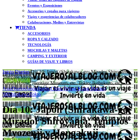
Eventos y Exposiciones
Accesorios y regalos para viajeros
Viajes y experiencias de colaboradores
Colaboraciones, Medios y Entrevistas
TIENDA
ACCESORIOS
ROPA Y CALZADO
TECNOLOGÍA
MOCHILAS Y MALETAS
CAMPING Y EXTERIOR
GUÍAS DE VIAJE Y LIBROS
Inicio
/
Diarios
/
Día 10: Japón (Shirakawa-go: Mirador Shiroyama,
Templos Myozenji y Hongakuji, Santuarios Hachiman y Akiba,
Kanda House, Heritage Museum, etc. Tokio: Ikebukuro, etc).
Asia
Diarios
Japón
Japón-China (Hong Kong-Macao)
'08
Shirakawa
Tokio
Día 10: Japón (Shirakawa-go:
Mirador Shiroyama, Templos
Myozenji y Hongakuji,