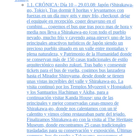
1.1.
CRÓNICA: Día 10 – 29.03.08: Japón (Shirakawa-
go, Tokio). Tras dormir 8 horitas y levantarnos con
fuerzas en un día muy gris y muy frío, checkout, dejar
el equipaje en recepción, coger desayuno en el
combini… cogemos el bus que tras poco mas de hora y
media nos lleva a Shirakawa-go (con todo el pueblo
nevado, mucho frío y cayendo agua-nieve); uno de los
principales atractivos turísticos de Japón siendo un
precioso pueblo situado en un valle entre montañas y
plena naturaleza, y Patrimonio de la Humanidad donde
se conservan más de 150 casas tradicionales de estilo
arquitectónico gassho zukuri. Tras baño y conseguir
tickets para el bus de vuelta, cogimos bus lanzadera
hasta el Mirador Shiroyama, desde donde se tienen
unas vistas increíbles del valle y Shirakawa-go. La
visita continuó por los Templos Myozenji y Hongakuji,
y los Santuarios Hachiman y Akiba, para a
continuación visitar Kanda House; una de las
principales y mejor conservadas casas-museo de
Shirakawa-go, donde nos calentamos con un té
calentito y vimos cómo restauraban parte del tejado.
Finalizamos Shirakawa-go con la visita al The Heritage
Museum, donde encontramos 25 casas tradicionales
trasladadas para su conservación y exposición. Últimas
compras, bus de vuelta a Takayama, recogemos el