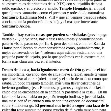
su estructura es de principios del s. XIX) con su tejadillo de paja
estilo gassho, y el precioso y amplio
Templo Hongakuji
.. al igual
que algunos santuarios: como el precioso y rodeado de naturaleza
Santuario Hachiman
(del s. VIII y que en tiempos pasados estaba
asociado con la producción de sake), y el más que interesante
Santuario Akiba.
También,
hay varias casas que pueden ser visitadas
(previo pago
variable). Que yo sepa, hay 4 casas habilitadas y acondicionadas
para su visita, pasamos por las 4, pero decidimos entrar en
Kanda
House
por el hecho de estar considerada como, probablemente, la
mejor conservada de las 4, ademas aquí estaban restaurando una
pequeña parte del tejado, por lo que podíamos ver la estructura de
forma más clara una vez en el interior.
Dentro de la casa,
hacía igualmente mazo de frío
(y es que el frío
era importante, cayendo algo de agua-nieve a ratos), aparte te tenias
que descalzar al entrar (obviamente) y el suelo de madera como que
estaba un poco fresquito también, más valía llevar calcetines de
invierno gorditos jeje… Entramos, pagamos y cogimos el ticket al
chico que se encontraba en la entrada, y pasamos a la casa… En un
lateral de la casa había un pequeño templo budista, y justo al lado,
una mesa con té calentito y una tv con una especie de documental
sobre Shirakawa-go.
El personal nos invitó a coger una taza de té
calentita
(que aunque no somos mucho de té, venía muy bien para