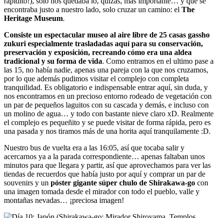
rapidito!), solo nos quedaba lo, quizás, más importante… y que se
encontraba justo a nuestro lado, solo cruzar un camino: el
The
Heritage Museum
.
Consiste un espectacular museo al aire libre de 25 casas gassho
zukuri especialmente trasladadas aquí para su conservación,
preservación y exposición, recreando cómo era una aldea
tradicional y su forma de vida
. Como entramos en el ultimo pase a
las 15, no había nadie, apenas una pareja con la que nos cruzamos,
por lo que además pudimos visitar el complejo con completa
tranquilidad. Es obligatorio e indispensable entrar aquí, sin duda, y
nos encontramos en un precioso entorno rodeado de vegetación con
un par de pequeños laguitos con su cascada y demás, e incluso con
un molino de agua… y todo con bastante nieve claro xD. Realmente
el complejo es pequeñito y se puede visitar de forma rápida, pero es
una pasada y nos tiramos más de una horita aquí tranquilamente :D.
Nuestro bus de vuelta era a las 16:05, así que tocaba salir y
acercarnos ya a la parada correspondiente… apenas faltaban unos
minutos para que llegara y partir, así que aprovechamos para ver las
tiendas de recuerdos que había justo por aquí y comprar un par de
souvenirs y un
póster gigante súper chulo de Shirakawa-go
con
una imagen tomada desde el mirador con todo el pueblo, valle y
montañas nevadas… ¡preciosa imagen!