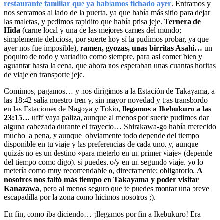
restaurante familiar que ya habíamos fichado ayer
. Entramos y
nos sentamos al lado de la puerta, ya que había más sitio para dejar
las maletas, y pedimos rapidito que había prisa jeje.
Ternera de
Hida
(carne local y una de las mejores carnes del mundo;
simplemente deliciosa, por suerte hoy sí la pudimos probar, ya que
ayer nos fue imposible),
ramen, gyozas, unas birritas Asahi…
un
poquito de todo y variadito como siempre, para así comer bien y
aguantar hasta la cena, que ahora nos esperaban unas cuantas horitas
de viaje en transporte jeje.
Comimos, pagamos… y nos dirigimos a la Estación de Takayama, a
las 18:42 salía nuestro tren y, sin mayor novedad y tras transbordo
en las Estaciones de Nagoya y Tokio,
llegamos a Ikebukuro a las
23:15…
ufff vaya paliza, aunque al menos por suerte pudimos dar
alguna cabezada durante el trayecto… Shirakawa-go había merecido
mucho la pena, y aunque obviamente todo depende del tiempo
disponible en tu viaje y las preferencias de cada uno, y, aunque
quizás no es un destino «para meterlo en un primer viaje» (depende
del tiempo como digo), si puedes, o/y en un segundo viaje, yo lo
metería como muy recomendable o, directamente; obligatorio.
A
nosotros nos faltó más tiempo en Takayama y poder visitar
Kanazawa
, pero al menos seguro que te puedes montar una breve
escapadilla por la zona como hicimos nosotros ;).
En fin, como iba diciendo… ¡llegamos por fin a Ikebukuro! Era