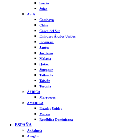
Suecia
Suiza
ASIA
Camboya
China
Corea del Sur
Emiratos Árabes Unidos
Indonesia
Japón
Jordania
Malasia
Qatar
Singapur
Tailandia
Taiwán
Turquía
ÁFRICA
Marruecos
AMÉRICA
Estados Unidos
México
República Dominicana
ESPAÑA
Andalucía
Aragón