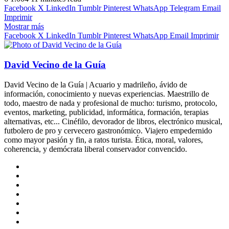
X
email
Facebook
X
LinkedIn
Tumblr
Pinterest
WhatsApp
Telegram
Email
Imprimir
Mostrar más
Facebook
X
LinkedIn
Tumblr
Pinterest
WhatsApp
Email
Imprimir
David Vecino de la Guía
David Vecino de la Guía | Acuario y madrileño, ávido de
información, conocimiento y nuevas experiencias. Maestrillo de
todo, maestro de nada y profesional de mucho: turismo, protocolo,
eventos, marketing, publicidad, informática, formación, terapias
alternativas, etc... Cinéfilo, devorador de libros, electrónico musical,
futbolero de pro y cervecero gastronómico. Viajero empedernido
como mayor pasión y fin, a ratos turista. Ética, moral, valores,
coherencia, y demócrata liberal conservador convencido.
Sitio
web
Facebook
X
LinkedIn
Flickr
YouTube
Instagram