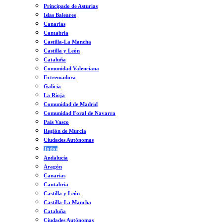
Principado de Asturias
Islas Baleares
Canarias
Cantabria
Castilla-La Mancha
Castilla y León
Cataluña
Comunidad Valenciana
Extremadura
Galicia
La Rioja
Comunidad de Madrid
Comunidad Foral de Navarra
País Vasco
Región de Murcia
Ciudades Autónomas
Todos
Andalucía
Aragón
Canarias
Cantabria
Castilla y León
Castilla-La Mancha
Cataluña
Ciudades Autónomas