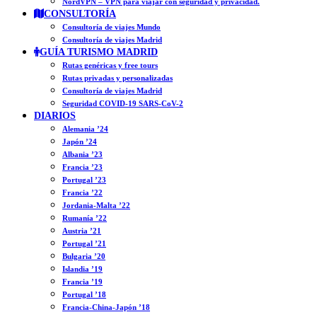
NordVPN – VPN para viajar con seguridad y privacidad.
CONSULTORÍA
Consultoría de viajes Mundo
Consultoría de viajes Madrid
GUÍA TURISMO MADRID
Rutas genéricas y free tours
Rutas privadas y personalizadas
Consultoría de viajes Madrid
Seguridad COVID-19 SARS-CoV-2
DIARIOS
Alemania ’24
Japón ’24
Albania ’23
Francia ’23
Portugal ’23
Francia ’22
Jordania-Malta ’22
Rumanía ’22
Austria ’21
Portugal ’21
Bulgaria ’20
Islandia ’19
Francia ’19
Portugal ’18
Francia-China-Japón ’18