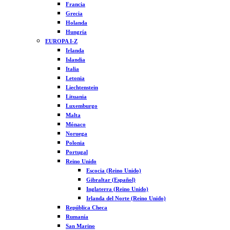
Francia
Grecia
Holanda
Hungría
EUROPA I-Z
Irlanda
Islandia
Italia
Letonia
Liechtenstein
Lituania
Luxemburgo
Malta
Mónaco
Noruega
Polonia
Portugal
Reino Unido
Escocia (Reino Unido)
Gibraltar (Español)
Inglaterra (Reino Unido)
Irlanda del Norte (Reino Unido)
República Checa
Rumanía
San Marino