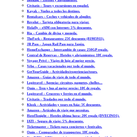
Booking – Hoteles y alojamientos.
Civitatis – Tours y excursiones en español.
Kayak – Vuelos a todos los destinos.
Rentalcars – Coches y vehículos de alquiler.
Revolut – Tarjeta obligatoria para viajar.
Holafly – eSIM con Internet: 5% descuento.
Ria – Cambio de divisa y moneda.
TheFork – Restaurantes: 25€ descuento (81905911).
JR Pass – Japan Rail Pass para Japón.
HomeExchange – Intercambio de casas: 250GP regalo.
Central de Reservas – Hoteles y alojamientos: 10€ regalo.
Voyage Privé – Viajes de lujo al mejor precio.
Vrbo – Casas vacacionales por todo el mundo.
GetYourGuide – Actividades/experiencias/tours.
Amazon – Guías de viaje de todo el mundo.
Logitravel – Agencia: circuitos, paquetes, chollos…
Omio – Tren y bus al mejor precio: 10€ de regalo.
Logitravel – Cruceros y ferries en el mundo.
Civitatis – Traslados por todo el mundo.
Klook – Actividades y tours en Asia: 5€ descuento.
Amazon – Artículos de viaje que necesitas.
HotelTonight – Hoteles última hora: 20€ regalo (DVECINO1).
IATI – Seguro de viaje: 5% descuento.
Ticketmaster – Tickets para conciertos y festivales.
Omio – Comparador de transportes: 10€ regalo.