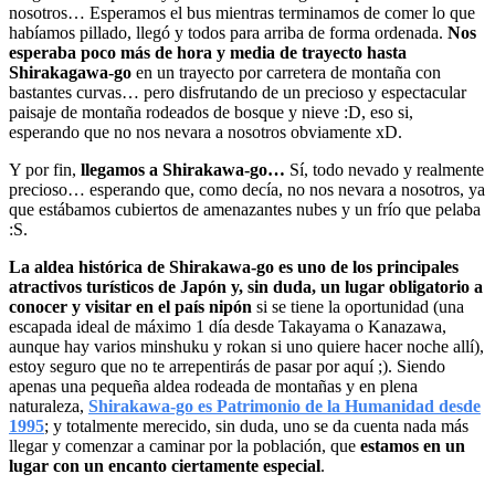
nosotros… Esperamos el bus mientras terminamos de comer lo que
habíamos pillado, llegó y todos para arriba de forma ordenada.
Nos
esperaba poco más de hora y media de trayecto hasta
Shirakagawa-go
en un trayecto por carretera de montaña con
bastantes curvas… pero disfrutando de un precioso y espectacular
paisaje de montaña rodeados de bosque y nieve :D, eso si,
esperando que no nos nevara a nosotros obviamente xD.
Y por fin,
llegamos a Shirakawa-go…
Sí, todo nevado y realmente
precioso… esperando que, como decía, no nos nevara a nosotros, ya
que estábamos cubiertos de amenazantes nubes y un frío que pelaba
:S.
La aldea histórica de Shirakawa-go es uno de los principales
atractivos turísticos de Japón y, sin duda, un lugar obligatorio a
conocer y visitar en el país nipón
si se tiene la oportunidad (una
escapada ideal de máximo 1 día desde Takayama o Kanazawa,
aunque hay varios minshuku y rokan si uno quiere hacer noche allí),
estoy seguro que no te arrepentirás de pasar por aquí ;). Siendo
apenas una pequeña aldea rodeada de montañas y en plena
naturaleza,
Shirakawa-go es Patrimonio de la Humanidad desde
1995
; y totalmente merecido, sin duda, uno se da cuenta nada más
llegar y comenzar a caminar por la población, que
estamos en un
lugar con un encanto ciertamente especial
.