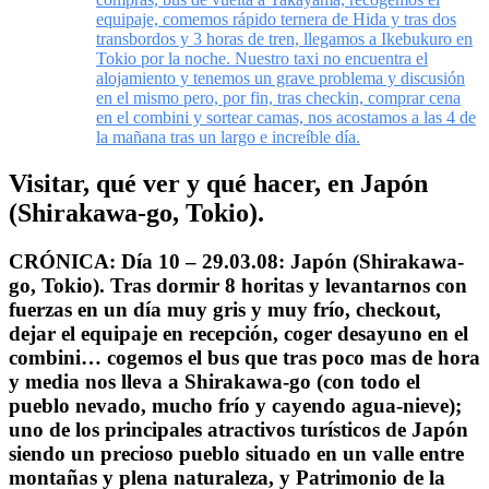
equipaje, comemos rápido ternera de Hida y tras dos
transbordos y 3 horas de tren, llegamos a Ikebukuro en
Tokio por la noche. Nuestro taxi no encuentra el
alojamiento y tenemos un grave problema y discusión
en el mismo pero, por fin, tras checkin, comprar cena
en el combini y sortear camas, nos acostamos a las 4 de
la mañana tras un largo e increíble día.
Visitar, qué ver y qué hacer, en Japón
(Shirakawa-go, Tokio).
CRÓNICA: Día 10 – 29.03.08: Japón (Shirakawa-
go, Tokio). Tras dormir 8 horitas y levantarnos con
fuerzas en un día muy gris y muy frío, checkout,
dejar el equipaje en recepción, coger desayuno en el
combini… cogemos el bus que tras poco mas de hora
y media nos lleva a Shirakawa-go (con todo el
pueblo nevado, mucho frío y cayendo agua-nieve);
uno de los principales atractivos turísticos de Japón
siendo un precioso pueblo situado en un valle entre
montañas y plena naturaleza, y Patrimonio de la