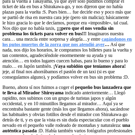
para la vuelta a Takayama, ya que ayer solo pudimos comprar el
ticket de ida en bus a Shirakawa-go, y nos dijeron que no había
plazas para la vuelta :S. Pues bien… fue decirle eso y poco más que
se partió de risa en nuestra cara jeje (pero sin malicia); básicamente
le hizo gracia lo que le decíamos, porque era «imposible», tal cual.
Nos dijo que no había taxis,
¡¡¡pero que el nos vendía sin
problema los tickets para volver en bus!!!
Imaginaros nuestra
cara… una mezcla entre sorpresa y alegría…y entre
cagándonos en
los putos muertos de la zorra que nos atendió ayer
…
Así que
nada, nos dijo los horarios, le compramos los billetes para la vuelta y
tan contentos, agradeciéndole enormemente su ayuda y su
atención… en todos lugares cuecen habas, para lo bueno y para lo
malo… en Japón también.
¡Vaya subidón que teníamos ahora!
jeje, al final nos ahorrábamos el pastón de un taxi (si es que
conseguíamos alguno), y podíamos volver en bus sin problema :D.
Bueno, ahora sí nos fuimos a coger el
pequeño bus lanzadera que
te lleva al Mirador Shiroyama
indicado anteriormente… Llegó
rapidito, nos subimos con un grupo de turistas japos y algún
occidental, y en 10 minutillos llegamos al mirador… Aquí ya se
encontraba bastante gente (más los que llegamos ahora), sacándose
las habituales y obvias fotillos desde el mirador con Shirakawa-go
detrás de ti, y es que la vista es sin duda espectacular con el pueblo
nevado en el pequeño valle rodeado de montañas y naturaleza:
una
auténtica pasada
:D. Había también varios fotógrafos profesionales