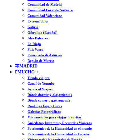
Comunidad de Madrid
Comunidad Foral de Navarra
Comunidad Valenciana
Extremadura
Galicia
Gibraltar (Español)
Islas Baleares
La Rioja
País Vasco
Principado de Asturias
Región de Murcia
MADRID
MUCHO +
Tienda viajera
Canal de Youtube
Ayuda al Viajero
Dónde dormir y alojamientos
Dónde comer y gastronomía
Rankings Tops y Listas
Galerías Fotográficas
Mis canciones para viajar favoritas
Anécdotas, Instantes y Recuerdos Viajeros
Patrimonios de la Humanidad en el mundo
Patrimonios de la Humanidad en España
Visitar todas las capitales de España