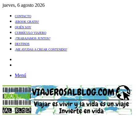
jueves, 6 agosto 2026
CONTACTO
¡EBOOK GRATIS!
QUIÉN SOY
CURRÍCULO VIAJERO
¿TRABAJAMOS JUNTOS?
DESTINOS
¿ME AYUDAS A CREAR CONTENIDO?
Artículo
al
Buscar
azar
Menú