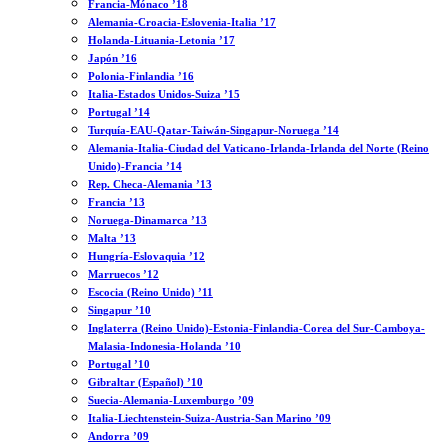
Francia-Mónaco ’18
Alemania-Croacia-Eslovenia-Italia ’17
Holanda-Lituania-Letonia ’17
Japón ’16
Polonia-Finlandia ’16
Italia-Estados Unidos-Suiza ’15
Portugal ’14
Turquía-EAU-Qatar-Taiwán-Singapur-Noruega ’14
Alemania-Italia-Ciudad del Vaticano-Irlanda-Irlanda del Norte (Reino
Unido)-Francia ’14
Rep. Checa-Alemania ’13
Francia ’13
Noruega-Dinamarca ’13
Malta ’13
Hungría-Eslovaquia ’12
Marruecos ’12
Escocia (Reino Unido) ’11
Singapur ’10
Inglaterra (Reino Unido)-Estonia-Finlandia-Corea del Sur-Camboya-
Malasia-Indonesia-Holanda ’10
Portugal ’10
Gibraltar (Español) ’10
Suecia-Alemania-Luxemburgo ’09
Italia-Liechtenstein-Suiza-Austria-San Marino ’09
Andorra ’09