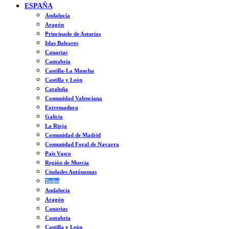
ESPAÑA
Andalucía
Aragón
Principado de Asturias
Islas Baleares
Canarias
Cantabria
Castilla-La Mancha
Castilla y León
Cataluña
Comunidad Valenciana
Extremadura
Galicia
La Rioja
Comunidad de Madrid
Comunidad Foral de Navarra
País Vasco
Región de Murcia
Ciudades Autónomas
Todos
Andalucía
Aragón
Canarias
Cantabria
Castilla y León