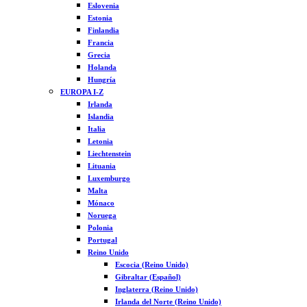
Eslovenia
Estonia
Finlandia
Francia
Grecia
Holanda
Hungría
EUROPA I-Z
Irlanda
Islandia
Italia
Letonia
Liechtenstein
Lituania
Luxemburgo
Malta
Mónaco
Noruega
Polonia
Portugal
Reino Unido
Escocia (Reino Unido)
Gibraltar (Español)
Inglaterra (Reino Unido)
Irlanda del Norte (Reino Unido)