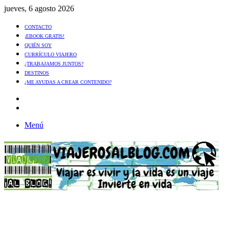
jueves, 6 agosto 2026
CONTACTO
¡EBOOK GRATIS!
QUIÉN SOY
CURRÍCULO VIAJERO
¿TRABAJAMOS JUNTOS?
DESTINOS
¿ME AYUDAS A CREAR CONTENIDO?
Artículo
al
Buscar
azar
Menú