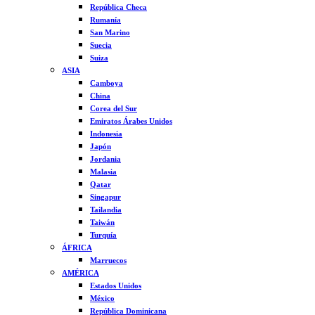
República Checa
Rumanía
San Marino
Suecia
Suiza
ASIA
Camboya
China
Corea del Sur
Emiratos Árabes Unidos
Indonesia
Japón
Jordania
Malasia
Qatar
Singapur
Tailandia
Taiwán
Turquía
ÁFRICA
Marruecos
AMÉRICA
Estados Unidos
México
República Dominicana