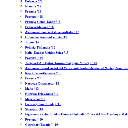
Bulgaria ’20
Islandia ’19
Francia ’19
Portugal ’18
Francia-China-Japón ’18
Francia-Mónaco ’18
Alemania-Croacia-Eslovenia-Italia ’17
Holanda-Lituania-Letonia ’17
Japón ’16
Polonia-Finlandia ’16
Italia-Estados Unidos-Suiza ’15
Portugal ’14
Turquía-EAU-Qatar-Taiwán-Singapur-Noruega ’14
Alemania-Italia-Ciudad del Vaticano-Irlanda-Irlanda del Norte (Reino Un
Rep. Checa-Alemania ’13
Francia ’13
Noruega-Dinamarca ’13
Malta ’13
Hungría-Eslovaquia ’12
Marruecos ’12
Escocia (Reino Unido) ’11
Singapur ’10
Inglaterra (Reino Unido)-Estonia-Finlandia-Corea del Sur-Camboya-Mala
Portugal ’10
Gibraltar (Español) ’10