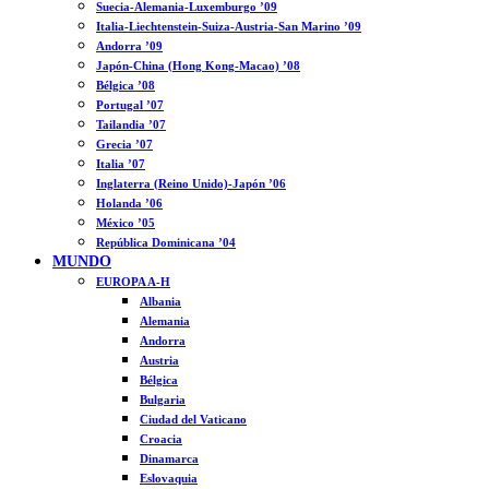
Suecia-Alemania-Luxemburgo ’09
Italia-Liechtenstein-Suiza-Austria-San Marino ’09
Andorra ’09
Japón-China (Hong Kong-Macao) ’08
Bélgica ’08
Portugal ’07
Tailandia ’07
Grecia ’07
Italia ’07
Inglaterra (Reino Unido)-Japón ’06
Holanda ’06
México ’05
República Dominicana ’04
MUNDO
EUROPA A-H
Albania
Alemania
Andorra
Austria
Bélgica
Bulgaria
Ciudad del Vaticano
Croacia
Dinamarca
Eslovaquia