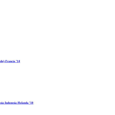
ido)-Francia ’14
sia-Indonesia-Holanda ’10