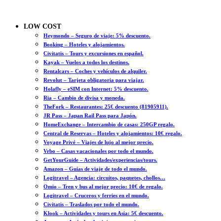
LOW COST
Heymondo – Seguro de viaje: 5% descuento.
Booking – Hoteles y alojamientos.
Civitatis – Tours y excursiones en español.
Kayak – Vuelos a todos los destinos.
Rentalcars – Coches y vehículos de alquiler.
Revolut – Tarjeta obligatoria para viajar.
Holafly – eSIM con Internet: 5% descuento.
Ria – Cambio de divisa y moneda.
TheFork – Restaurantes: 25€ descuento (81905911).
JR Pass – Japan Rail Pass para Japón.
HomeExchange – Intercambio de casas: 250GP regalo.
Central de Reservas – Hoteles y alojamientos: 10€ regalo.
Voyage Privé – Viajes de lujo al mejor precio.
Vrbo – Casas vacacionales por todo el mundo.
GetYourGuide – Actividades/experiencias/tours.
Amazon – Guías de viaje de todo el mundo.
Logitravel – Agencia: circuitos, paquetes, chollos…
Omio – Tren y bus al mejor precio: 10€ de regalo.
Logitravel – Cruceros y ferries en el mundo.
Civitatis – Traslados por todo el mundo.
Klook – Actividades y tours en Asia: 5€ descuento.