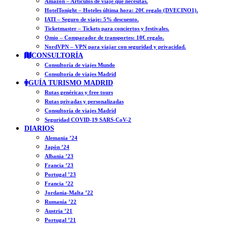
Amazon – Artículos de viaje que necesitas.
HotelTonight – Hoteles última hora: 20€ regalo (DVECINO1).
IATI – Seguro de viaje: 5% descuento.
Ticketmaster – Tickets para conciertos y festivales.
Omio – Comparador de transportes: 10€ regalo.
NordVPN – VPN para viajar con seguridad y privacidad.
CONSULTORÍA
Consultoría de viajes Mundo
Consultoría de viajes Madrid
GUÍA TURISMO MADRID
Rutas genéricas y free tours
Rutas privadas y personalizadas
Consultoría de viajes Madrid
Seguridad COVID-19 SARS-CoV-2
DIARIOS
Alemania ’24
Japón ’24
Albania ’23
Francia ’23
Portugal ’23
Francia ’22
Jordania-Malta ’22
Rumanía ’22
Austria ’21
Portugal ’21