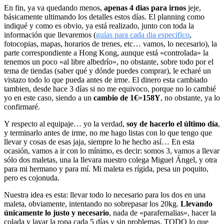
En fin, ya va quedando menos,
apenas 4 dias para irnos
jeje,
básicamente ultimando los detalles estos días. El planning como
indiqué y como es obvio, ya está realizado, junto con toda la
información que llevaremos (
guías para cada dia especifico
,
fotocopias, mapas, horarios de trenes, etc… vamos, lo necesario), la
parte correspondiente a Hong Kong, aunque está «controlada» la
tenemos un poco «al libre albedrío», no obstante, sobre todo por el
tema de tiendas (saber qué y dónde puedes comprar), le echaré un
vistazo todo lo que pueda antes de irme. El dinero esta cambiado
tambien, desde hace 3 días si no me equivoco, porque no lo cambié
yo en este caso, siendo a un
cambio de 1€=158Y
, no obstante, ya lo
confirmaré.
Y respecto al equipaje… yo la verdad,
soy de hacerlo el último día
,
y terminarlo antes de irme, no me hago listas con lo que tengo que
llevar y cosas de esas jaja, siempre lo he hecho así… En esta
ocasión, vamos a ir con lo mínimo, es decir: somos 3, vamos a llevar
sólo dos maletas, una la llevara nuestro colega Miguel Ángel, y otra
para mi hermano y para mí. Mi maleta es rígida, pesa un poquito,
pero es cojonuda.
Nuestra idea es esta: llevar todo lo necesario para los dos en una
maleta, obviamente, intentando no sobrepasar los 20kg.
Llevando
únicamente lo justo y necesario
, nada de «parafernalias», hacer la
colada y lavar la ropa cada 5 días y sin problemas. TODO lo que