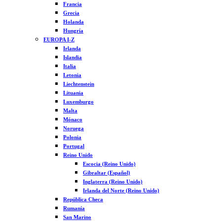
Francia
Grecia
Holanda
Hungría
EUROPA I-Z
Irlanda
Islandia
Italia
Letonia
Liechtenstein
Lituania
Luxemburgo
Malta
Mónaco
Noruega
Polonia
Portugal
Reino Unido
Escocia (Reino Unido)
Gibraltar (Español)
Inglaterra (Reino Unido)
Irlanda del Norte (Reino Unido)
República Checa
Rumanía
San Marino