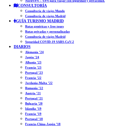
NordVPN – VPN para viajar con seguridad y privacidad.
CONSULTORÍA
Consultoría de viajes Mundo
Consultoría de viajes Madrid
GUÍA TURISMO MADRID
Rutas genéricas y free tours
Rutas privadas y personalizadas
Consultoría de viajes Madrid
Seguridad COVID-19 SARS-CoV-2
DIARIOS
Alemania ’24
Japón ’24
Albania ’23
Francia ’23
Portugal ’23
Francia ’22
Jordania-Malta ’22
Rumanía ’22
Austria ’21
Portugal ’21
Bulgaria ’20
Islandia ’19
Francia ’19
Portugal ’18
Francia-China-Japón ’18