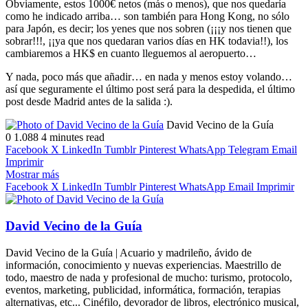
Obviamente, estos 1000€ netos (más o menos), que nos quedaría
como he indicado arriba… son también para Hong Kong, no sólo
para Japón, es decir; los yenes que nos sobren (¡¡¡y nos tienen que
sobrar!!!, ¡¡ya que nos quedaran varios días en HK todavia!!), los
cambiaremos a HK$ en cuanto lleguemos al aeropuerto…
Y nada, poco más que añadir… en nada y menos estoy volando…
así que seguramente el último post será para la despedida, el último
post desde Madrid antes de la salida :).
Follow
Send
David Vecino de la Guía
on
an
0
1.088
4 minutes read
X
email
Facebook
X
LinkedIn
Tumblr
Pinterest
WhatsApp
Telegram
Email
Imprimir
Mostrar más
Facebook
X
LinkedIn
Tumblr
Pinterest
WhatsApp
Email
Imprimir
David Vecino de la Guía
David Vecino de la Guía | Acuario y madrileño, ávido de
información, conocimiento y nuevas experiencias. Maestrillo de
todo, maestro de nada y profesional de mucho: turismo, protocolo,
eventos, marketing, publicidad, informática, formación, terapias
alternativas, etc... Cinéfilo, devorador de libros, electrónico musical,