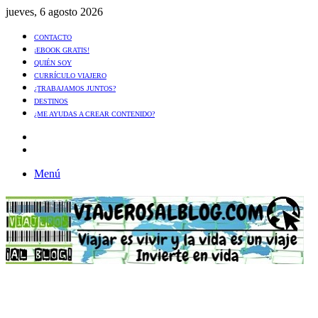
jueves, 6 agosto 2026
CONTACTO
¡EBOOK GRATIS!
QUIÉN SOY
CURRÍCULO VIAJERO
¿TRABAJAMOS JUNTOS?
DESTINOS
¿ME AYUDAS A CREAR CONTENIDO?
Artículo
al
Buscar
azar
Menú