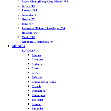
Japón-China (Hong Kong-Macao) ’08
Bélgica ’08
Portugal ’07
Tailandia ’07
Grecia ’07
Italia ’07
Inglaterra (Reino Unido)-Japón ’06
Holanda ’06
México ’05
República Dominicana ’04
MUNDO
EUROPA A-H
Albania
Alemania
Andorra
Austria
Bélgica
Bulgaria
Ciudad del Vaticano
Croacia
Dinamarca
Eslovaquia
Eslovenia
Estonia
Finlandia