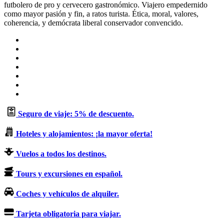
futbolero de pro y cervecero gastronómico. Viajero empedernido
como mayor pasión y fin, a ratos turista. Ética, moral, valores,
coherencia, y demócrata liberal conservador convencido.
Sitio
web
Facebook
X
LinkedIn
Flickr
YouTube
Instagram
Seguro de viaje: 5% de descuento.
Hoteles y alojamientos: ¡la mayor oferta!
Vuelos a todos los destinos.
Tours y excursiones en español.
Coches y vehículos de alquiler.
Tarjeta obligatoria para viajar.