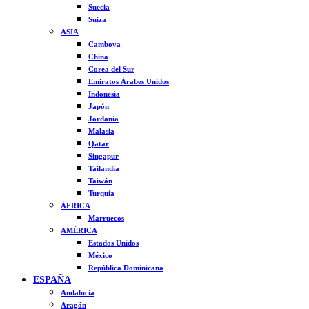
Suecia
Suiza
ASIA
Camboya
China
Corea del Sur
Emiratos Árabes Unidos
Indonesia
Japón
Jordania
Malasia
Qatar
Singapur
Tailandia
Taiwán
Turquía
ÁFRICA
Marruecos
AMÉRICA
Estados Unidos
México
República Dominicana
ESPAÑA
Andalucía
Aragón