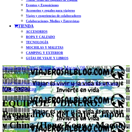
Eventos y Exposiciones
Accesorios y regalos para viajeros
Viajes y experiencias de colaboradores
Colaboraciones, Medios y Entrevistas
TIENDA
ACCESORIOS
ROPA Y CALZADO
TECNOLOGÍA
MOCHILAS Y MALETAS
CAMPING Y EXTERIOR
GUÍAS DE VIAJE Y LIBROS
Inicio
/
Japón-China (Hong Kong-Macao) '08
/
EQUIPAJE Y
DINERO. Preparativos del viaje a Japón y China (Hong Kong y
Macao).
Asia
China
Diarios
Hong Kong
Japón
Japón-China (Hong Kong-
Macao) '08
Macao
EQUIPAJE Y DINERO.
Preparativos del viaje a Japón
y China (Hong Kong y Macao).