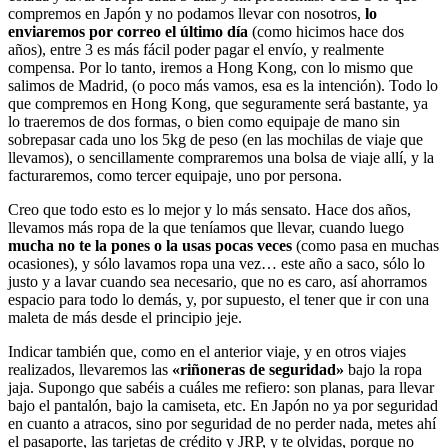
compremos en Japón y no podamos llevar con nosotros,
lo
enviaremos por correo el último día
(como hicimos hace dos
años), entre 3 es más fácil poder pagar el envío, y realmente
compensa. Por lo tanto, iremos a Hong Kong, con lo mismo que
salimos de Madrid, (o poco más vamos, esa es la intención). Todo lo
que compremos en Hong Kong, que seguramente será bastante, ya
lo traeremos de dos formas, o bien como equipaje de mano sin
sobrepasar cada uno los 5kg de peso (en las mochilas de viaje que
llevamos), o sencillamente compraremos una bolsa de viaje allí, y la
facturaremos, como tercer equipaje, uno por persona.
Creo que todo esto es lo mejor y lo más sensato. Hace dos años,
llevamos más ropa de la que teníamos que llevar, cuando luego
mucha no te la pones o la usas pocas veces
(como pasa en muchas
ocasiones), y sólo lavamos ropa una vez… este año a saco, sólo lo
justo y a lavar cuando sea necesario, que no es caro, así ahorramos
espacio para todo lo demás, y, por supuesto, el tener que ir con una
maleta de más desde el principio jeje.
Indicar también que, como en el anterior viaje, y en otros viajes
realizados, llevaremos las
«riñoneras de seguridad»
bajo la ropa
jaja. Supongo que sabéis a cuáles me refiero: son planas, para llevar
bajo el pantalón, bajo la camiseta, etc. En Japón no ya por seguridad
en cuanto a atracos, sino por seguridad de no perder nada, metes ahí
el pasaporte, las tarjetas de crédito y JRP, y te olvidas, porque no