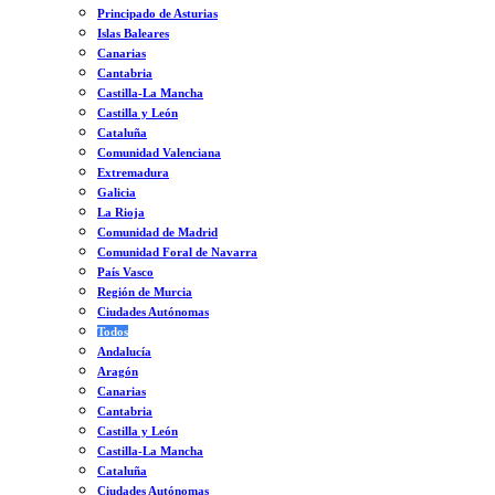
Principado de Asturias
Islas Baleares
Canarias
Cantabria
Castilla-La Mancha
Castilla y León
Cataluña
Comunidad Valenciana
Extremadura
Galicia
La Rioja
Comunidad de Madrid
Comunidad Foral de Navarra
País Vasco
Región de Murcia
Ciudades Autónomas
Todos
Andalucía
Aragón
Canarias
Cantabria
Castilla y León
Castilla-La Mancha
Cataluña
Ciudades Autónomas