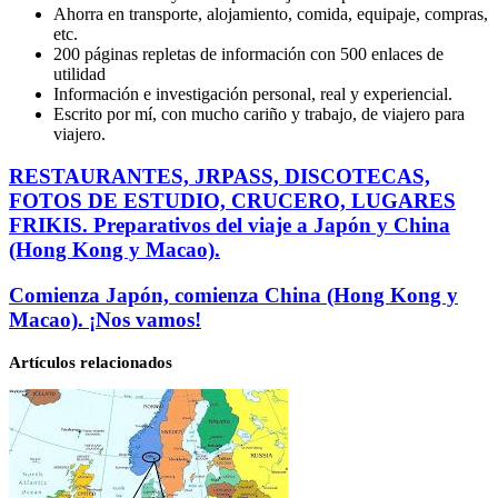
Ahorra en transporte, alojamiento, comida, equipaje, compras,
etc.
200 páginas repletas de información con 500 enlaces de
utilidad
Información e investigación personal, real y experiencial.
Escrito por mí, con mucho cariño y trabajo, de viajero para
viajero.
RESTAURANTES,
RESTAURANTES, JRPASS, DISCOTECAS,
JRPASS,
FOTOS DE ESTUDIO, CRUCERO, LUGARES
DISCOTECAS,
FRIKIS. Preparativos del viaje a Japón y China
FOTOS
(Hong Kong y Macao).
DE
ESTUDIO,
Comienza
Comienza Japón, comienza China (Hong Kong y
CRUCERO,
Japón,
LUGARES
Macao). ¡Nos vamos!
comienza
FRIKIS.
China
Preparativos
Artículos relacionados
(Hong
del
Kong
viaje
y
a
Macao).
Japón
¡Nos
y
vamos!
China
(Hong