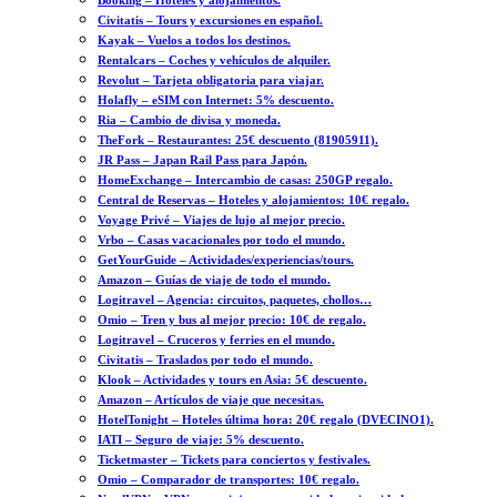
Booking – Hoteles y alojamientos.
Civitatis – Tours y excursiones en español.
Kayak – Vuelos a todos los destinos.
Rentalcars – Coches y vehículos de alquiler.
Revolut – Tarjeta obligatoria para viajar.
Holafly – eSIM con Internet: 5% descuento.
Ria – Cambio de divisa y moneda.
TheFork – Restaurantes: 25€ descuento (81905911).
JR Pass – Japan Rail Pass para Japón.
HomeExchange – Intercambio de casas: 250GP regalo.
Central de Reservas – Hoteles y alojamientos: 10€ regalo.
Voyage Privé – Viajes de lujo al mejor precio.
Vrbo – Casas vacacionales por todo el mundo.
GetYourGuide – Actividades/experiencias/tours.
Amazon – Guías de viaje de todo el mundo.
Logitravel – Agencia: circuitos, paquetes, chollos…
Omio – Tren y bus al mejor precio: 10€ de regalo.
Logitravel – Cruceros y ferries en el mundo.
Civitatis – Traslados por todo el mundo.
Klook – Actividades y tours en Asia: 5€ descuento.
Amazon – Artículos de viaje que necesitas.
HotelTonight – Hoteles última hora: 20€ regalo (DVECINO1).
IATI – Seguro de viaje: 5% descuento.
Ticketmaster – Tickets para conciertos y festivales.
Omio – Comparador de transportes: 10€ regalo.