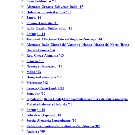
Francia-Mónaco ’18
Alemania-Croacia-Eslovenia-Italia ’17
Holanda-Lituania-Letonia ’17
Japón ’16
Polonia-Finlandia ’16
Italia-Estados Unidos-Suiza ’15
Portugal ’14
Turquía-EAU-Qatar-Taiwán-Singapur-Noruega ’14
Alemania-Italia-Ciudad del Vaticano-Irlanda-Irlanda del Norte (Reino
Unido)-Francia ’14
Rep. Checa-Alemania ’13
Francia ’13
Noruega-Dinamarca ’13
Malta ’13
Hungría-Eslovaquia ’12
Marruecos ’12
Escocia (Reino Unido) ’11
Singapur ’10
Inglaterra (Reino Unido)-Estonia-Finlandia-Corea del Sur-Camboya-
Malasia-Indonesia-Holanda ’10
Portugal ’10
Gibraltar (Español) ’10
Suecia-Alemania-Luxemburgo ’09
Italia-Liechtenstein-Suiza-Austria-San Marino ’09
Andorra ’09