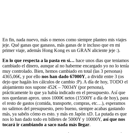
En fin, nada nuevo, más o menos como siempre planteo mis viajes
jeje. Qué ganas que ganasss, más ganas de ir incluso que en mi
primer viaje, además Hong Kong es un GRAN aliciente jeje :).
En lo que respecta a la pasta en sí…
hace unos dias que teniamos
cambiado el dinero, aunque al no haberme encargado yo no lo tenía
muy controlado. Bien, hemos cambiado en total (las 3 personas)
4365,06€, y por ello
nos han dado 67000Y
, a dividir entre 3 (os
dejo que hagáis los cálculos de cambio :P). A día de hoy, TODO el
alojamiento nos supone 452€ – 70034Y (por persona),
prácticamente lo que ya había indicado en el presupuesto. Así que
nos quedaran aprox. unos 1000€ netos (15500Y a día de hoy), para
el resto de gastos (comida, transporte, compras, etc…), esperamos
no salirnos del presupuesto, pero bueno, siempre acabas gastando
más, ya sabéis cómo es esto. y más en Japón xD. La putada es que
nos lo han dado todo en billetes de 5000Y y 10000Y,
así que nos
tocará ir cambiando a saco nada más llegar
.