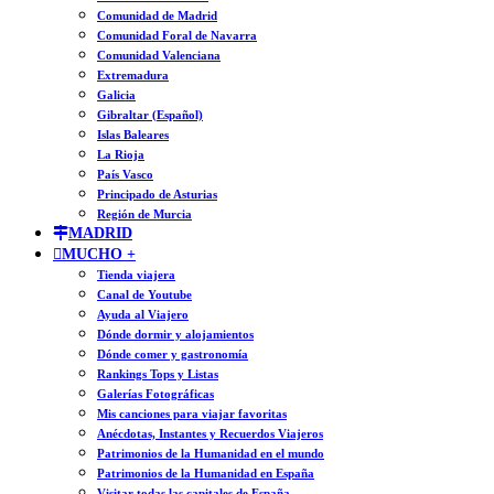
Comunidad de Madrid
Comunidad Foral de Navarra
Comunidad Valenciana
Extremadura
Galicia
Gibraltar (Español)
Islas Baleares
La Rioja
País Vasco
Principado de Asturias
Región de Murcia
MADRID
MUCHO +
Tienda viajera
Canal de Youtube
Ayuda al Viajero
Dónde dormir y alojamientos
Dónde comer y gastronomía
Rankings Tops y Listas
Galerías Fotográficas
Mis canciones para viajar favoritas
Anécdotas, Instantes y Recuerdos Viajeros
Patrimonios de la Humanidad en el mundo
Patrimonios de la Humanidad en España
Visitar todas las capitales de España