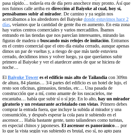
pasa rápido… todavía era de día pero anochece muy pronto. Así que
nos fuimos calle arriba en
dirección al Baiyoke al cual, hoy sí,
pensábamos subir al mirador
. De camino y ya según nos
acercábamos a los alrededores del Baiyoke
donde estuvimos hace 2
días
, veíamos que la cantidad de gente iba en aumento. En esta zona
hay varios centros comerciales y varios mercadillos. Íbamos
entrando en las tiendas que nos parecían interesantes, mirando las
figuras de madera o
buscando más relojes de imitación
. Entramos
en el centro comercial que el otro día estaba cerrado, aunque apenas
dimos un par de vueltas y, a riesgo de que más tarde estuviera
cerrado, decidimos irnos y volver luego, ya que queríamos subir
primero al Baiyoke y ver el atardecer antes de que se hiciera de
noche…
El
Baiyoke Tower
es el edificio más alto de Tailandia
con 309m
de altura, 84 plantas… 3/4 partes del edificio es un hotel de lujo, el
resto son oficinas, gimnasios, tiendas, etc… Una pasada de
construcción que a mí, como amante de los rascacielos, me
encantaba… había que subir sí o sí jeje. En lo alto,
hay un mirador
giratorio y un restaurante acristalado con vistas
. Primero debes
comprar la entrada fuera, que incluye la subida al mirador y una
consumición, y después esperar la cola para ir subiendo en el
ascensor… Había bastante gente, tanto tailandeses como turistas,
en especial chinos y japoneses.
El ascensor es panorámico
… por
lo que la vista según vas subiendo es brutal, eso sí, no apto para