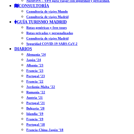
NordVPN – VPN para viajar con seguridad y privacidad.
CONSULTORÍA
Consultoría de viajes Mundo
Consultoría de viajes Madrid
GUÍA TURISMO MADRID
Rutas genéricas y free tours
Rutas privadas y personalizadas
Consultoría de viajes Madrid
Seguridad COVID-19 SARS-CoV-2
DIARIOS
Alemania ’24
Japón ’24
Albania ’23
Francia ’23
Portugal ’23
Francia ’22
Jordania-Malta ’22
Rumanía ’22
Austria ’21
Portugal ’21
Bulgaria ’20
Islandia ’19
Francia ’19
Portugal ’18
Francia-China-Japón ’18