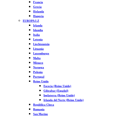
Francia
Grecia
Holanda
Hungría
EUROPA I-Z
Irlanda
Islandia
Italia
Letonia
Liechtenstein
Lituania
Luxemburgo
Malta
Mónaco
Noruega
Polonia
Portugal
Reino Unido
Escocia (Reino Unido)
Gibraltar (Español)
Inglaterra (Reino Unido)
Irlanda del Norte (Reino Unido)
República Checa
Rumanía
San Marino