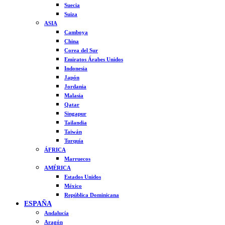
Suecia
Suiza
ASIA
Camboya
China
Corea del Sur
Emiratos Árabes Unidos
Indonesia
Japón
Jordania
Malasia
Qatar
Singapur
Tailandia
Taiwán
Turquía
ÁFRICA
Marruecos
AMÉRICA
Estados Unidos
México
República Dominicana
ESPAÑA
Andalucía
Aragón