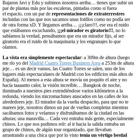
Bajaron Javi y Edu y subimos nosotros arriba… tienes que subir un
par de plantas más por las escaleras, pintadas como si fuera
el espacio, con un par de
representaciones de extraterrestres
incluidas con las que nos sacamos unas fotillos como no podía ser
de otra forma xD. Y llegamos arriba… ¡¡¡claro!!!, ese era el ruido
que estábamos escuchando,
¡¡¡el mirador es giratorio!!!
, no lo
sabíamos la verdad, pensábamos que era un mirador fijo, al ser
giratorio era el ruido de la maquinaria y los engranajes lo que
oíamos.
La vista era simplemente espectacular
: a 309m de altura (luego
me río yo del
Madrid Cuatro Torres Business Area
a 253m de altura
jeje… es un decir vamos, las Cuatro Torres se salen, uno de los
lugares más espectaculares de Madrid con los edificios más altos de
España). Al menos a esta altura se movía un poquito el aire y no
hacía taaaanto calor, la visión increíble… Bangkok de noche,
iluminado a nuestros pies extendiéndose varios kilómetros a la
redonda, viendo los micromachines atascados en las calles de los
alrededores jeje. El mirador da la vuelta despacito, para que no te
marees jeje, nosotros dimos un par de vueltas completas mientras
sacábamos fotos y veíamos y disfrutábamos de la ciudad en las
alturas; una maravilla… Cada vez entraba más gente, especialmente
chinos. Lo que nos pudimos reír: al ir hacia la salida entraba un
grupo de chinos, de algún tour organizado, que llevaban
arrastrando a una chica que por lo visto
tenía un vértigo bestial