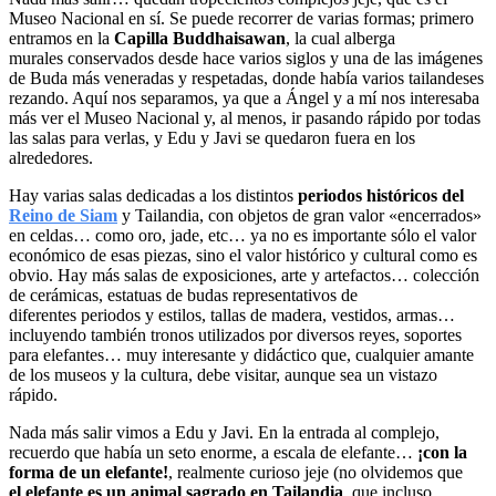
Museo Nacional en sí. Se puede recorrer de varias formas; primero
entramos en la
Capilla Buddhaisawan
, la cual alberga
murales conservados desde hace varios siglos y una de las imágenes
de Buda más veneradas y respetadas, donde había varios tailandeses
rezando. Aquí nos separamos, ya que a Ángel y a mí nos interesaba
más ver el Museo Nacional y, al menos, ir pasando rápido por todas
las salas para verlas, y Edu y Javi se quedaron fuera en los
alrededores.
Hay varias salas dedicadas a los distintos
periodos históricos del
Reino de Siam
y Tailandia, con objetos de gran valor «encerrados»
en celdas… como oro, jade, etc… ya no es importante sólo el valor
económico de esas piezas, sino el valor histórico y cultural como es
obvio. Hay más salas de exposiciones, arte y artefactos… colección
de cerámicas, estatuas de budas representativos de
diferentes periodos y estilos, tallas de madera, vestidos, armas…
incluyendo también tronos utilizados por diversos reyes, soportes
para elefantes… muy interesante y didáctico que, cualquier amante
de los museos y la cultura, debe visitar, aunque sea un vistazo
rápido.
Nada más salir vimos a Edu y Javi. En la entrada al complejo,
recuerdo que había un seto enorme, a escala de elefante…
¡con la
forma de un elefante!
, realmente curioso jeje (no olvidemos que
el elefante es un animal sagrado en Tailandia
, que incluso