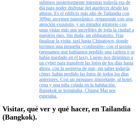
subimos posteriormente mientras todavía era de
día para poder disfrutar del atardecer desde las
alturas. Es el edificio más alto de Tailandia con
309m: ascensor panorámico, restaurante con una
atención exquisita, y un mirador giratorio con
unas vistas más que increíbles de toda la ciudad a
nuestros pies. Sin duda, un obligatorio. Tras
finalizar la visita, taxi hasta Chinatown, donde
tuvimos una pequeña «confusión» con el taxista
(pensamos que habíamos perdido una cartera o se
había quedado en el taxi). Luego nos dirigimos a
un cyber para transferir las fotos de los días hasta
ahora, con la sorpresa de que, sin saber todavía
cómo, había perdido las fotos de todos los días
anteriores. Con un mosqueo importante, al hotel,
cena y una piña colada en la habitación.
Bangkok se terminaba, Chiang Mai nos
esperaba.
Visitar, qué ver y qué hacer, en Tailandia
(Bangkok).