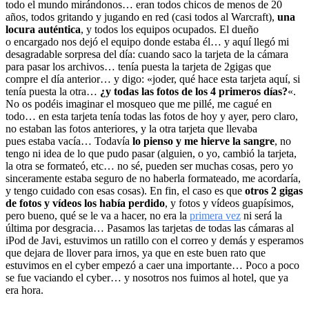
todo el mundo mirándonos… eran todos chicos de menos de 20
años, todos gritando y jugando en red (casi todos al Warcraft),
una
locura auténtica
, y todos los equipos ocupados. El dueño
o encargado nos dejó el equipo donde estaba él… y aquí llegó mi
desagradable sorpresa del día: cuando saco la tarjeta de la cámara
para pasar los archivos… tenía puesta la tarjeta de 2gigas que
compre el día anterior… y digo: «joder, qué hace esta tarjeta aquí, si
tenía puesta la otra…
¿y todas las fotos de los 4 primeros días?
«.
No os podéis imaginar el mosqueo que me pillé, me cagué en
todo… en esta tarjeta tenía todas las fotos de hoy y ayer, pero claro,
no estaban las fotos anteriores, y la otra tarjeta que llevaba
pues estaba vacía… Todavía
lo pienso y me hierve la sangre
, no
tengo ni idea de lo que pudo pasar (alguien, o yo, cambió la tarjeta,
la otra se formateó, etc… no sé, pueden ser muchas cosas, pero yo
sinceramente estaba seguro de no haberla formateado, me acordaría,
y tengo cuidado con esas cosas). En fin, el caso es que
otros 2 gigas
de fotos y vídeos los había perdido
, y fotos y vídeos guapísimos,
pero bueno, qué se le va a hacer, no era la
primera vez
ni será la
última por desgracia… Pasamos las tarjetas de todas las cámaras al
iPod de Javi, estuvimos un ratillo con el correo y demás y esperamos
que dejara de llover para irnos, ya que en este buen rato que
estuvimos en el cyber empezó a caer una importante… Poco a poco
se fue vaciando el cyber… y nosotros nos fuimos al hotel, que ya
era hora.