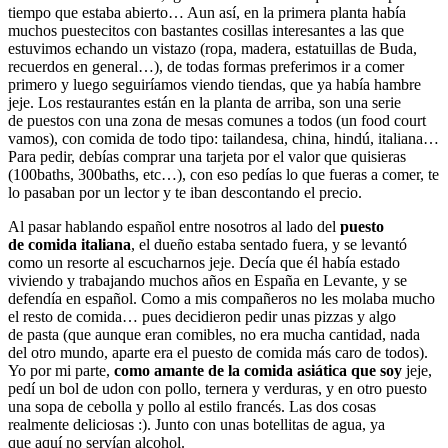
tiempo que estaba abierto… Aun así, en la primera planta había
muchos puestecitos con bastantes cosillas interesantes a las que
estuvimos echando un vistazo (ropa, madera, estatuillas de Buda,
recuerdos en general…), de todas formas preferimos ir a comer
primero y luego seguiríamos viendo tiendas, que ya había hambre
jeje. Los restaurantes están en la planta de arriba, son una serie
de puestos con una zona de mesas comunes a todos (un food court
vamos), con comida de todo tipo: tailandesa, china, hindú, italiana…
Para pedir, debías comprar una tarjeta por el valor que quisieras
(100baths, 300baths, etc…), con eso pedías lo que fueras a comer, te
lo pasaban por un lector y te iban descontando el precio.
Al pasar hablando español entre nosotros al lado del
puesto
de comida italiana
, el dueño estaba sentado fuera, y se levantó
como un resorte al escucharnos jeje. Decía que él había estado
viviendo y trabajando muchos años en España en Levante, y se
defendía en español. Como a mis compañeros no les molaba mucho
el resto de comida… pues decidieron pedir unas pizzas y algo
de pasta (que aunque eran comibles, no era mucha cantidad, nada
del otro mundo, aparte era el puesto de comida más caro de todos).
Yo por mi parte,
como amante de la comida asiática que soy
jeje,
pedí un bol de udon con pollo, ternera y verduras, y en otro puesto
una sopa de cebolla y pollo al estilo francés. Las dos cosas
realmente deliciosas :). Junto con unas botellitas de agua, ya
que aquí no servían alcohol.