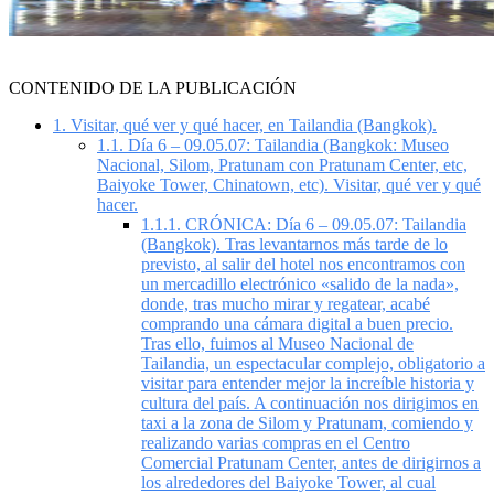
CONTENIDO DE LA PUBLICACIÓN
1.
Visitar, qué ver y qué hacer, en Tailandia (Bangkok).
1.1.
Día 6 – 09.05.07: Tailandia (Bangkok: Museo
Nacional, Silom, Pratunam con Pratunam Center, etc,
Baiyoke Tower, Chinatown, etc). Visitar, qué ver y qué
hacer.
1.1.1.
CRÓNICA: Día 6 – 09.05.07: Tailandia
(Bangkok). Tras levantarnos más tarde de lo
previsto, al salir del hotel nos encontramos con
un mercadillo electrónico «salido de la nada»,
donde, tras mucho mirar y regatear, acabé
comprando una cámara digital a buen precio.
Tras ello, fuimos al Museo Nacional de
Tailandia, un espectacular complejo, obligatorio a
visitar para entender mejor la increíble historia y
cultura del país. A continuación nos dirigimos en
taxi a la zona de Silom y Pratunam, comiendo y
realizando varias compras en el Centro
Comercial Pratunam Center, antes de dirigirnos a
los alrededores del Baiyoke Tower, al cual