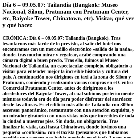
Día 6 – 09.05.07: Tailandia (Bangkok: Museo
Nacional, Silom, Pratunam con Pratunam Center,
etc, Baiyoke Tower, Chinatown, etc). Visitar, qué ver
y qué hacer.
CRÓNICA: Día 6 – 09.05.07: Tailandia (Bangkok). Tras
levantarnos más tarde de lo previsto, al salir del hotel nos
encontramos con un mercadillo electrónico «salido de la nada»,
donde, tras mucho mirar y regatear, acabé comprando una
cámara digital a buen precio. Tras ello, fuimos al Museo
Nacional de Tailandia, un espectacular complejo, obligatorio a
visitar para entender mejor la increíble historia y cultura del
país. A continuación nos dirigimos en taxi a la zona de Silom y
Pratunam, comiendo y realizando varias compras en el Centro
Comercial Pratunam Center, antes de dirigirnos a los
alrededores del Baiyoke Tower, al cual subimos posteriormente
mientras todavía era de día para poder disfrutar del atardecer
desde las alturas. Es el edificio más alto de Tailandia con 309m:
ascensor panorámico, restaurante con una atención exquisita, y
un mirador giratorio con unas vistas más que increíbles de toda
la ciudad a nuestros pies. Sin duda, un obligatorio. Tras
finalizar la visita, taxi hasta Chinatown, donde tuvimos una
pequeña «confusión» con el taxista (pensamos que habíamos
perdido una cartera o se había quedado en el taxi). Luego nos