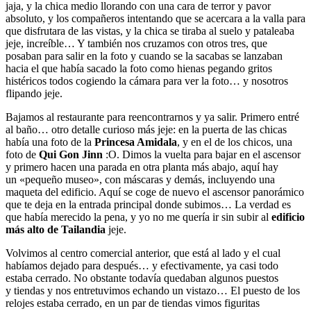
jaja, y la chica medio llorando con una cara de terror y pavor
absoluto, y los compañeros intentando que se acercara a la valla para
que disfrutara de las vistas, y la chica se tiraba al suelo y pataleaba
jeje, increíble… Y también nos cruzamos con otros tres, que
posaban para salir en la foto y cuando se la sacabas se lanzaban
hacia el que había sacado la foto como hienas pegando gritos
histéricos todos cogiendo la cámara para ver la foto… y nosotros
flipando jeje.
Bajamos al restaurante para reencontrarnos y ya salir. Primero entré
al baño… otro detalle curioso más jeje: en la puerta de las chicas
había una foto de la
Princesa Amidala
, y en el de los chicos, una
foto de
Qui Gon Jinn
:O. Dimos la vuelta para bajar en el ascensor
y primero hacen una parada en otra planta más abajo, aquí hay
un «pequeño museo», con máscaras y demás, incluyendo una
maqueta del edificio. Aquí se coge de nuevo el ascensor panorámico
que te deja en la entrada principal donde subimos… La verdad es
que había merecido la pena, y yo no me quería ir sin subir al
edificio
más alto de Tailandia
jeje.
Volvimos al centro comercial anterior, que está al lado y el cual
habíamos dejado para después… y efectivamente, ya casi todo
estaba cerrado. No obstante todavía quedaban algunos puestos
y tiendas y nos entretuvimos echando un vistazo… El puesto de los
relojes estaba cerrado, en un par de tiendas vimos figuritas