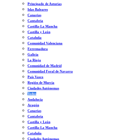
Principado de Asturias
Islas Baleares
Canarias
Cantabria
Castilla-La Mancha
Castilla y León
Cataluña
Comunidad Valenciana
Extremadura
Galicia
La Rioja
Comunidad de Madrid
Comunidad Foral de Navarra
País Vasco
Región de Murcia
Ciudades Autónomas
Todos
Andalucía
Aragón
Canarias
Cantabria
Castilla y León
Castilla-La Mancha
Cataluña
Ciudades Autónomas