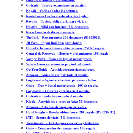
Booking – Hoteles y alojamientos.
Civitatis – Tours y excursiones en español.
Kayak – Vuelos a todos los destinos.
Rentalcars – Coches y vehículos de alquiler.
Revolut – Tarjeta obligatoria para viajar.
Holafly – eSIM con Internet: 5% descuento.
Ria – Cambio de divisa y moneda.
TheFork – Restaurantes: 25€ descuento (81905911).
JR Pass – Japan Rail Pass para Japón.
HomeExchange – Intercambio de casas: 250GP regalo.
Central de Reservas – Hoteles y alojamientos: 10€ regalo.
Voyage Privé – Viajes de lujo al mejor precio.
Vrbo – Casas vacacionales por todo el mundo.
GetYourGuide – Actividades/experiencias/tours.
Amazon – Guías de viaje de todo el mundo.
Logitravel – Agencia: circuitos, paquetes, chollos…
Omio – Tren y bus al mejor precio: 10€ de regalo.
Logitravel – Cruceros y ferries en el mundo.
Civitatis – Traslados por todo el mundo.
Klook – Actividades y tours en Asia: 5€ descuento.
Amazon – Artículos de viaje que necesitas.
HotelTonight – Hoteles última hora: 20€ regalo (DVECINO1).
IATI – Seguro de viaje: 5% descuento.
Ticketmaster – Tickets para conciertos y festivales.
Omio – Comparador de transportes: 10€ regalo.