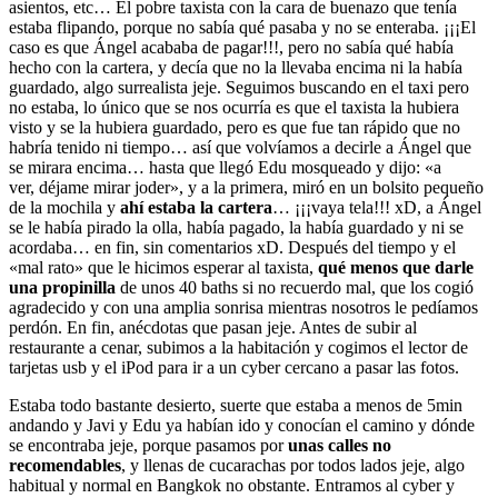
asientos, etc… El pobre taxista con la cara de buenazo que tenía
estaba flipando, porque no sabía qué pasaba y no se enteraba. ¡¡¡El
caso es que Ángel acababa de pagar!!!, pero no sabía qué había
hecho con la cartera, y decía que no la llevaba encima ni la había
guardado, algo surrealista jeje. Seguimos buscando en el taxi pero
no estaba, lo único que se nos ocurría es que el taxista la hubiera
visto y se la hubiera guardado, pero es que fue tan rápido que no
habría tenido ni tiempo… así que volvíamos a decirle a Ángel que
se mirara encima… hasta que llegó Edu mosqueado y dijo: «a
ver, déjame mirar joder», y a la primera, miró en un bolsito pequeño
de la mochila y
ahí estaba la cartera
… ¡¡¡vaya tela!!! xD, a Ángel
se le había pirado la olla, había pagado, la había guardado y ni se
acordaba… en fin, sin comentarios xD. Después del tiempo y el
«mal rato» que le hicimos esperar al taxista,
qué menos que darle
una propinilla
de unos 40 baths si no recuerdo mal, que los cogió
agradecido y con una amplia sonrisa mientras nosotros le pedíamos
perdón. En fin, anécdotas que pasan jeje. Antes de subir al
restaurante a cenar, subimos a la habitación y cogimos el lector de
tarjetas usb y el iPod para ir a un cyber cercano a pasar las fotos.
Estaba todo bastante desierto, suerte que estaba a menos de 5min
andando y Javi y Edu ya habían ido y conocían el camino y dónde
se encontraba jeje, porque pasamos por
unas calles no
recomendables
, y llenas de cucarachas por todos lados jeje, algo
habitual y normal en Bangkok no obstante. Entramos al cyber y