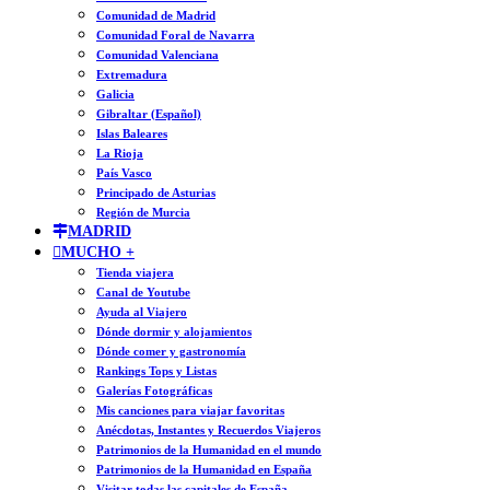
Comunidad de Madrid
Comunidad Foral de Navarra
Comunidad Valenciana
Extremadura
Galicia
Gibraltar (Español)
Islas Baleares
La Rioja
País Vasco
Principado de Asturias
Región de Murcia
MADRID
MUCHO +
Tienda viajera
Canal de Youtube
Ayuda al Viajero
Dónde dormir y alojamientos
Dónde comer y gastronomía
Rankings Tops y Listas
Galerías Fotográficas
Mis canciones para viajar favoritas
Anécdotas, Instantes y Recuerdos Viajeros
Patrimonios de la Humanidad en el mundo
Patrimonios de la Humanidad en España
Visitar todas las capitales de España