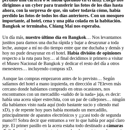
dirigimos a un cyber para transferir las fotos de los días hasta
ahora, con la sorpresa de que, sin saber todavía cómo, había
perdido las fotos de todos los días anteriores. Con un mosqueo
importante, al hotel, cena y una piña colada en la habitación.
Bangkok se terminaba, Chiang Mai nos esperaba.
Un día más,
nuestro último día en Bangkok
… Nos levantamos
justitos para darnos una ducha rápida y bajar a desayunar a toda
leche, aunque a mí no dio tiempo entre que me duchaba y demás y
hoy no pude desayunar en el hotel.
Había división de opiniones
respecto a la ruta para hoy… al final decidimos ir primero a visitar
el Museo Nacional de Bangkok y dedicar el resto del día a otros
menesteres… incluyendo compras xD.
Aunque las compras empezaron antes de lo previsto… Según
salíamos del hotel a mano izquierda, en dirección al 7Eleven más
cercano donde habíamos comprado en otras ocasiones, nos
encontramos con un mercadillo «salido de la nada» jaja, es decir:
había una acera súper estrechita, con un par de callejones… ningún
día habíamos visto nada aquí (todo bastante sucio y oliendo mal
xD), y de repente hoy pues había montado un mercadillo,
principalmente de aparatos electrónicos y ¡¡¡casi todo de segunda
mano!!! Sobra decir que entramos a ver lo que había por aquí claro
jeje. El primer pasillo en la acera estaba todo destinado a
cámaras