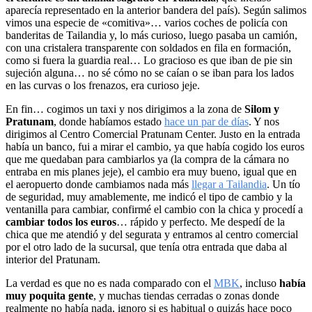
aparecía representado en la anterior bandera del país). Según salimos
vimos una especie de «comitiva»… varios coches de policía con
banderitas de Tailandia y, lo más curioso, luego pasaba un camión,
con una cristalera transparente con soldados en fila en formación,
como si fuera la guardia real… Lo gracioso es que iban de pie sin
sujeción alguna… no sé cómo no se caían o se iban para los lados
en las curvas o los frenazos, era curioso jeje.
En fin… cogimos un taxi y nos dirigimos a la zona de
Silom y
Pratunam
, donde habíamos estado
hace un par de días
. Y nos
dirigimos al Centro Comercial Pratunam Center. Justo en la entrada
había un banco, fui a mirar el cambio, ya que había cogido los euros
que me quedaban para cambiarlos ya (la compra de la cámara no
entraba en mis planes jeje), el cambio era muy bueno, igual que en
el aeropuerto donde cambiamos nada más
llegar a Tailandia
. Un tío
de seguridad, muy amablemente, me indicó el tipo de cambio y la
ventanilla para cambiar, confirmé el cambio con la chica y procedí a
cambiar todos los euros
… rápido y perfecto. Me despedí de la
chica que me atendió y del segurata y entramos al centro comercial
por el otro lado de la sucursal, que tenía otra entrada que daba al
interior del Pratunam.
La verdad es que no es nada comparado con el
MBK
, incluso
había
muy poquita gente
, y muchas tiendas cerradas o zonas donde
realmente no había nada, ignoro si es habitual o quizás hace poco