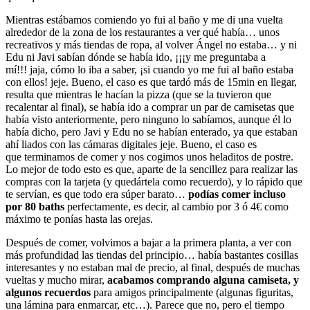
Mientras estábamos comiendo yo fui al baño y me di una vuelta
alrededor de la zona de los restaurantes a ver qué había… unos
recreativos y más tiendas de ropa, al volver Ángel no estaba… y ni
Edu ni Javi sabían dónde se había ido, ¡¡¡y me preguntaba a
mí!!! jaja, cómo lo iba a saber, ¡si cuando yo me fui al baño estaba
con ellos! jeje. Bueno, el caso es que tardó más de 15min en llegar,
resulta que mientras le hacían la pizza (que se la tuvieron que
recalentar al final), se había ido a comprar un par de camisetas que
había visto anteriormente, pero ninguno lo sabíamos, aunque él lo
había dicho, pero Javi y Edu no se habían enterado, ya que estaban
ahí liados con las cámaras digitales jeje. Bueno, el caso es
que terminamos de comer y nos cogimos unos heladitos de postre.
Lo mejor de todo esto es que, aparte de la sencillez para realizar las
compras con la tarjeta (y quedártela como recuerdo), y lo rápido que
te servían, es que todo era súper barato…
podías comer incluso
por 80 baths
perfectamente, es decir, al cambio por 3 ó 4€ como
máximo te ponías hasta las orejas.
Después de comer, volvimos a bajar a la primera planta, a ver con
más profundidad las tiendas del principio… había bastantes cosillas
interesantes y no estaban mal de precio, al final, después de muchas
vueltas y mucho mirar,
acabamos comprando alguna camiseta, y
algunos recuerdos
para amigos principalmente (algunas figuritas,
una lámina para enmarcar, etc…). Parece que no, pero el tiempo