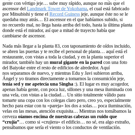
gente con vértigo jeje… sube muy rápido, aunque no más que el
ascensor del
Landmark Tower de Yokohama
, el cual está fabricado
por Mitsubishi y tiene el
Record Guiness
jeje, aunque éste no se le
quedaba muy atrás… El ascensor en el que habíamos subido, si
no recuerdo mal, no llega hasta arriba del todo, hasta la última planta
donde está el mirador, así que a mitad de trayecto había que
cambiarse de ascensor.
Nada más llegar a la planta 83, con taponamiento de oídos incluido,
se abren las puertas y te recibe el personal de planta… aquí está el
restaurante, con vistas a toda la ciudad, y en la planta superior el
mirador, también hay un
mural gigante en la pared
con una foto
del Baiyoke entre el resto de edificios de alrededor. Aquí
nos separamos de nuevo, y mientras Edu y Javi subieron arriba,
Ángel y yo tiramos directamente a tomarnos la consumición jeje,
tenia sed y me apetecía una Singha
:). El lugar es muy acogedor,
apenas había gente, con poca luz, sillones y una mesa iluminada con
una vela, con vistas a la ciudad… Un sitio totalmente válido para
tomarte una copa con los colegas claro pero, creo yo, especialmente
hecho para estar con tu «pareja» los dos a solas… poca iluminación,
velas en las mesas, atención exquisita… Mientras nos tomábamos la
cerveza
oíamos encima de nuestras cabezas un ruido que
“crujía”
… como si «crujiera» el edificio… no sé, era algo extraño,
pensábamos que sería el viento o los conductos de ventilación.