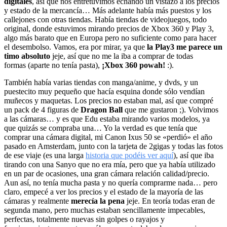
digitales
, así que nos entretuvimos echando un vistazo a los precios
y estado de la mercancía… Más adelante había más puestos y los
callejones con otras tiendas. Había tiendas de videojuegos, todo
original, donde estuvimos mirando precios de Xbox 360 y Play 3,
algo más barato que en Europa pero no suficiente como para hacer
el desembolso. Vamos, era por mirar, ya que
la Play3 me parece un
timo absoluto
jeje, así que no me la iba a comprar de todas
formas (aparte no tenía pasta),
¡Xbox 360 powah!
:).
También había varias tiendas con manga/anime, y dvds, y un
puestecito muy pequeño que hacía esquina donde sólo vendían
muñecos y maquetas. Los precios no estaban mal, así que compré
un pack de 4 figuras de
Dragon Ball
que me gustaron ;). Volvimos
a las cámaras… y es que Edu estaba mirando varios modelos, ya
que quizás se compraba una… Yo la verdad es que tenía que
comprar una cámara digital, mi Canon Ixus 50 se «perdió» el año
pasado en Amsterdam, junto con la tarjeta de 2gigas y todas las fotos
de ese viaje (es una larga
historia que podéis ver aquí
), así que iba
tirando con una Sanyo que no era mía, pero que ya había utilizado
en un par de ocasiones, una gran cámara relación calidad/precio.
Aun así, no tenía mucha pasta y no quería comprarme nada… pero
claro, empecé a ver los precios y el estado de la mayoría de las
cámaras y realmente
merecía la pena
jeje. En teoría todas eran de
segunda mano, pero muchas estaban sencillamente impecables,
perfectas, totalmente nuevas sin golpes o rayajos y