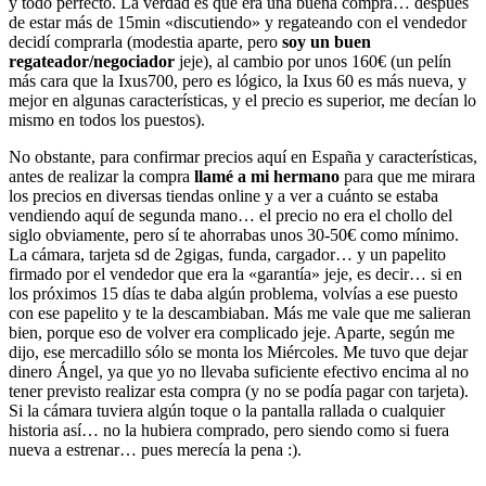
y todo perfecto. La verdad es que era una buena compra… después
de estar más de 15min «discutiendo» y regateando con el vendedor
decidí comprarla (modestia aparte, pero
soy un buen
regateador/negociador
jeje), al cambio por unos 160€ (un pelín
más cara que la Ixus700, pero es lógico, la Ixus 60 es más nueva, y
mejor en algunas características, y el precio es superior, me decían lo
mismo en todos los puestos).
No obstante, para confirmar precios aquí en España y características,
antes de realizar la compra
llamé a mi hermano
para que me mirara
los precios en diversas tiendas online y a ver a cuánto se estaba
vendiendo aquí de segunda mano… el precio no era el chollo del
siglo obviamente, pero sí te ahorrabas unos 30-50€ como mínimo.
La cámara, tarjeta sd de 2gigas, funda, cargador… y un papelito
firmado por el vendedor que era la «garantía» jeje, es decir… si en
los próximos 15 días te daba algún problema, volvías a ese puesto
con ese papelito y te la descambiaban. Más me vale que me salieran
bien, porque eso de volver era complicado jeje. Aparte, según me
dijo, ese mercadillo sólo se monta los Miércoles. Me tuvo que dejar
dinero Ángel, ya que yo no llevaba suficiente efectivo encima al no
tener previsto realizar esta compra (y no se podía pagar con tarjeta).
Si la cámara tuviera algún toque o la pantalla rallada o cualquier
historia así… no la hubiera comprado, pero siendo como si fuera
nueva a estrenar… pues merecía la pena :).