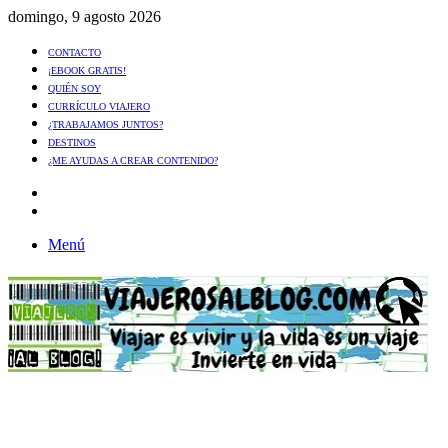
domingo, 9 agosto 2026
CONTACTO
¡EBOOK GRATIS!
QUIÉN SOY
CURRÍCULO VIAJERO
¿TRABAJAMOS JUNTOS?
DESTINOS
¿ME AYUDAS A CREAR CONTENIDO?
Artículo
al
Buscar
azar
Menú