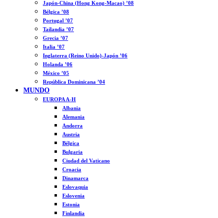
Japón-China (Hong Kong-Macao) ’08
Bélgica ’08
Portugal ’07
Tailandia ’07
Grecia ’07
Italia ’07
Inglaterra (Reino Unido)-Japón ’06
Holanda ’06
México ’05
República Dominicana ’04
MUNDO
EUROPA A-H
Albania
Alemania
Andorra
Austria
Bélgica
Bulgaria
Ciudad del Vaticano
Croacia
Dinamarca
Eslovaquia
Eslovenia
Estonia
Finlandia