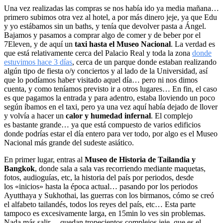
Una vez realizadas las compras se nos había ido ya media mañana…
primero subimos otra vez al hotel, a por más dinero jeje, ya que Edu
y yo estábamos sin un baths, y tenía que devolver pasta a Ángel.
Bajamos y pasamos a comprar algo de comer y de beber por el
7Eleven, y de aquí un
taxi hasta el Museo Nacional
. La verdad es
que está relativamente cerca del Palacio Real y toda la zona
donde
estuvimos hace 3 días
, cerca de un parque donde estaban realizando
algún tipo de fiesta o/y conciertos y al lado de la Universidad, así
que lo podíamos haber visitado aquel día… pero ni nos dimos
cuenta, y como teníamos previsto ir a otros lugares… En fin, el caso
es que pagamos la entrada y para adentro, estaba lloviendo un poco
según íbamos en el taxi, pero ya una vez aquí había dejado de llover
y volvía a hacer un
calor y humedad infernal
. El complejo
es bastante grande… ya que está compuesto de varios edificios
donde podrías estar el día entero para ver todo, por algo es el Museo
Nacional más grande del sudeste asiático.
En primer lugar, entras al
Museo de Historia de Tailandia y
Bangkok
, donde sala a sala vas recorriendo mediante maquetas,
fotos, audioguías, etc, la historia del país por periodos, desde
los «inicios» hasta la época actual… pasando por los periodos
Ayutthaya y Sukhothai, las guerras con los birmanos, cómo se creó
el alfabeto tailandés, todos los reyes del país, etc… Esta parte
tampoco es excesivamente larga, en 15min lo ves sin problemas.
Nada más salir… quedan tropecientos complejos jeje, que es el