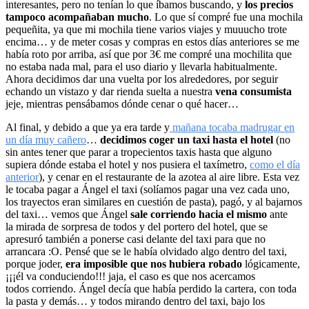
interesantes, pero no tenían lo que íbamos buscando, y
los precios
tampoco acompañaban mucho
. Lo que sí compré fue una mochila
pequeñita, ya que mi mochila tiene varios viajes y muuucho trote
encima… y de meter cosas y compras en estos días anteriores se me
había roto por arriba, así que por 3€ me compré una mochilita que
no estaba nada mal, para el uso diario y llevarla habitualmente.
Ahora decidimos dar una vuelta por los alrededores, por seguir
echando un vistazo y dar rienda suelta a nuestra
vena consumista
jeje, mientras pensábamos dónde cenar o qué hacer…
Al final, y debido a que ya era tarde y
mañana tocaba madrugar en
un día muy cañero
…
decidimos coger un taxi hasta el hotel
(no
sin antes tener que parar a tropecientos taxis hasta que alguno
supiera dónde estaba el hotel y nos pusiera el taxímetro,
como el día
anterior
), y cenar en el restaurante de la azotea al aire libre. Esta vez
le tocaba pagar a Ángel el taxi (solíamos pagar una vez cada uno,
los trayectos eran similares en cuestión de pasta), pagó, y al bajarnos
del taxi… vemos que Ángel
sale corriendo hacia el mismo
ante
la mirada de sorpresa de todos y del portero del hotel, que se
apresuró también a ponerse casi delante del taxi para que no
arrancara :O. Pensé que se le había olvidado algo dentro del taxi,
porque joder,
era imposible que nos hubiera robado
lógicamente,
¡¡¡él va conduciendo!!! jaja, el caso es que nos acercamos
todos corriendo. Ángel decía que había perdido la cartera, con toda
la pasta y demás… y todos mirando dentro del taxi, bajo los