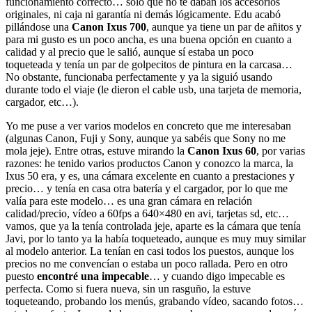
funcionamiento correcto… sólo que no te daban los accesorios
originales, ni caja ni garantía ni demás lógicamente. Edu acabó
pillándose una
Canon Ixus 700
, aunque ya tiene un par de añitos y
para mi gusto es un poco ancha, es una buena opción en cuanto a
calidad y al precio que le salió, aunque sí estaba un poco
toqueteada y tenía un par de golpecitos de pintura en la carcasa…
No obstante, funcionaba perfectamente y ya la siguió usando
durante todo el viaje (le dieron el cable usb, una tarjeta de memoria,
cargador, etc…).
Yo me puse a ver varios modelos en concreto que me interesaban
(algunas Canon, Fuji y Sony, aunque ya sabéis que Sony no me
mola jeje). Entre otras, estuve mirando la
Canon Ixus 60
, por varias
razones: he tenido varios productos Canon y conozco la marca, la
Ixus 50 era, y es, una cámara excelente en cuanto a prestaciones y
precio… y tenía en casa otra batería y el cargador, por lo que me
valía para este modelo… es una gran cámara en relación
calidad/precio, vídeo a 60fps a 640×480 en avi, tarjetas sd, etc…
vamos, que ya la tenía controlada jeje, aparte es la cámara que tenía
Javi, por lo tanto ya la había toqueteado, aunque es muy muy similar
al modelo anterior. La tenían en casi todos los puestos, aunque los
precios no me convencían o estaba un poco rallada. Pero en otro
puesto
encontré una impecable
… y cuando digo impecable es
perfecta. Como si fuera nueva, sin un rasguño, la estuve
toqueteando, probando los menús, grabando vídeo, sacando fotos…