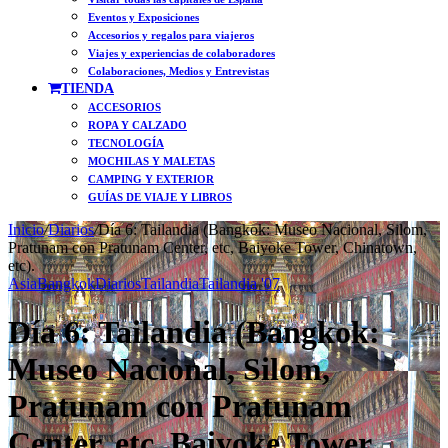
Eventos y Exposiciones
Accesorios y regalos para viajeros
Viajes y experiencias de colaboradores
Colaboraciones, Medios y Entrevistas
TIENDA
ACCESORIOS
ROPA Y CALZADO
TECNOLOGÍA
MOCHILAS Y MALETAS
CAMPING Y EXTERIOR
GUÍAS DE VIAJE Y LIBROS
Inicio
/
Diarios
/
Día 6: Tailandia (Bangkok: Museo Nacional, Silom,
Pratunam con Pratunam Center, etc, Baiyoke Tower, Chinatown,
etc).
Asia
Bangkok
Diarios
Tailandia
Tailandia '07
Día 6: Tailandia (Bangkok:
Museo Nacional, Silom,
Pratunam con Pratunam
Center, etc, Baiyoke Tower,