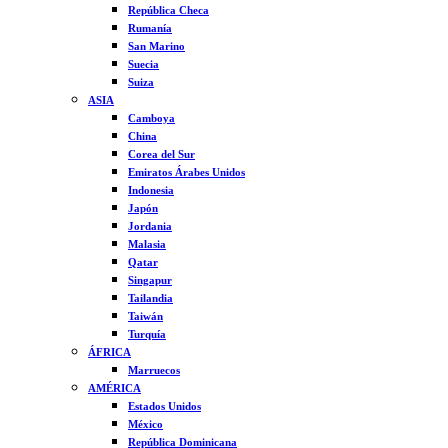
República Checa
Rumanía
San Marino
Suecia
Suiza
ASIA
Camboya
China
Corea del Sur
Emiratos Árabes Unidos
Indonesia
Japón
Jordania
Malasia
Qatar
Singapur
Tailandia
Taiwán
Turquía
ÁFRICA
Marruecos
AMÉRICA
Estados Unidos
México
República Dominicana