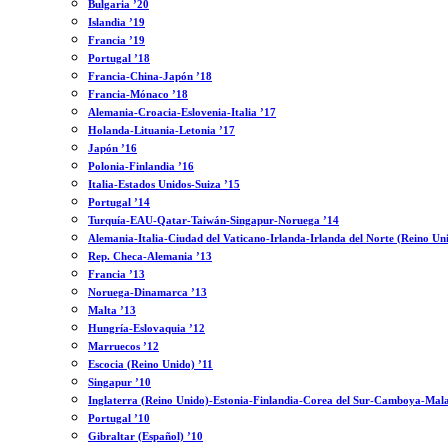
Bulgaria ’20
Islandia ’19
Francia ’19
Portugal ’18
Francia-China-Japón ’18
Francia-Mónaco ’18
Alemania-Croacia-Eslovenia-Italia ’17
Holanda-Lituania-Letonia ’17
Japón ’16
Polonia-Finlandia ’16
Italia-Estados Unidos-Suiza ’15
Portugal ’14
Turquía-EAU-Qatar-Taiwán-Singapur-Noruega ’14
Alemania-Italia-Ciudad del Vaticano-Irlanda-Irlanda del Norte (Reino Un
Rep. Checa-Alemania ’13
Francia ’13
Noruega-Dinamarca ’13
Malta ’13
Hungría-Eslovaquia ’12
Marruecos ’12
Escocia (Reino Unido) ’11
Singapur ’10
Inglaterra (Reino Unido)-Estonia-Finlandia-Corea del Sur-Camboya-Mala
Portugal ’10
Gibraltar (Español) ’10