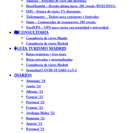
Amazon – Artículos de viaje que necesitas.
HotelTonight – Hoteles última hora: 20€ regalo (DVECINO1).
IATI – Seguro de viaje: 5% descuento.
Ticketmaster – Tickets para conciertos y festivales.
Omio – Comparador de transportes: 10€ regalo.
NordVPN – VPN para viajar con seguridad y privacidad.
CONSULTORÍA
Consultoría de viajes Mundo
Consultoría de viajes Madrid
GUÍA TURISMO MADRID
Rutas genéricas y free tours
Rutas privadas y personalizadas
Consultoría de viajes Madrid
Seguridad COVID-19 SARS-CoV-2
DIARIOS
Alemania ’24
Japón ’24
Albania ’23
Francia ’23
Portugal ’23
Francia ’22
Jordania-Malta ’22
Rumanía ’22
Austria ’21
Portugal ’21