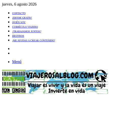
jueves, 6 agosto 2026
CONTACTO
¡EBOOK GRATIS!
QUIÉN SOY
CURRÍCULO VIAJERO
¿TRABAJAMOS JUNTOS?
DESTINOS
¿ME AYUDAS A CREAR CONTENIDO?
Artículo
al
Buscar
azar
Menú