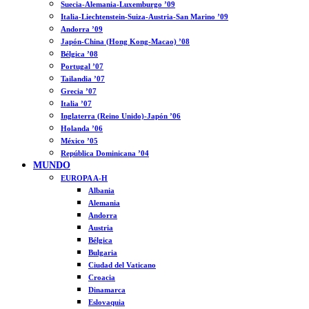
Suecia-Alemania-Luxemburgo ’09
Italia-Liechtenstein-Suiza-Austria-San Marino ’09
Andorra ’09
Japón-China (Hong Kong-Macao) ’08
Bélgica ’08
Portugal ’07
Tailandia ’07
Grecia ’07
Italia ’07
Inglaterra (Reino Unido)-Japón ’06
Holanda ’06
México ’05
República Dominicana ’04
MUNDO
EUROPA A-H
Albania
Alemania
Andorra
Austria
Bélgica
Bulgaria
Ciudad del Vaticano
Croacia
Dinamarca
Eslovaquia