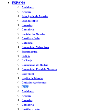
ESPAÑA
Andalucía
Aragón
Principado de Asturias
Islas Baleares
Canarias
Cantabria
Castilla-La Mancha
Castilla y León
Cataluña
Comunidad Valenciana
Extremadura
Galicia
La Rioja
Comunidad de Madrid
Comunidad Foral de Navarra
País Vasco
Región de Murcia
Ciudades Autónomas
Todos
Andalucía
Aragón
Canarias
Cantabria
Castilla y León