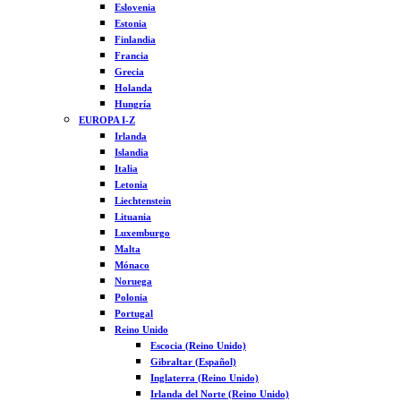
Eslovenia
Estonia
Finlandia
Francia
Grecia
Holanda
Hungría
EUROPA I-Z
Irlanda
Islandia
Italia
Letonia
Liechtenstein
Lituania
Luxemburgo
Malta
Mónaco
Noruega
Polonia
Portugal
Reino Unido
Escocia (Reino Unido)
Gibraltar (Español)
Inglaterra (Reino Unido)
Irlanda del Norte (Reino Unido)