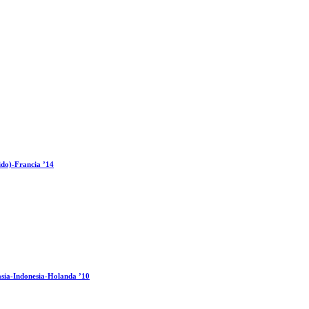
ido)-Francia ’14
sia-Indonesia-Holanda ’10