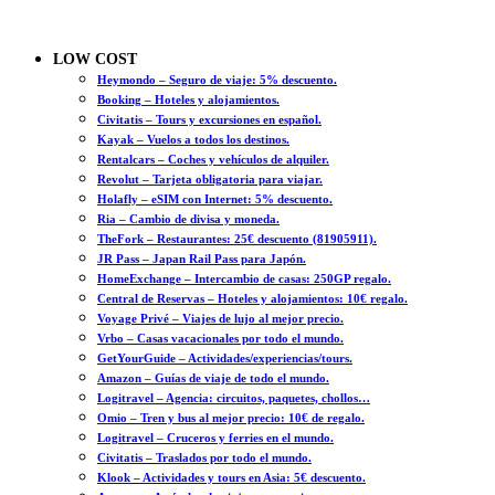
LOW COST
Heymondo – Seguro de viaje: 5% descuento.
Booking – Hoteles y alojamientos.
Civitatis – Tours y excursiones en español.
Kayak – Vuelos a todos los destinos.
Rentalcars – Coches y vehículos de alquiler.
Revolut – Tarjeta obligatoria para viajar.
Holafly – eSIM con Internet: 5% descuento.
Ria – Cambio de divisa y moneda.
TheFork – Restaurantes: 25€ descuento (81905911).
JR Pass – Japan Rail Pass para Japón.
HomeExchange – Intercambio de casas: 250GP regalo.
Central de Reservas – Hoteles y alojamientos: 10€ regalo.
Voyage Privé – Viajes de lujo al mejor precio.
Vrbo – Casas vacacionales por todo el mundo.
GetYourGuide – Actividades/experiencias/tours.
Amazon – Guías de viaje de todo el mundo.
Logitravel – Agencia: circuitos, paquetes, chollos…
Omio – Tren y bus al mejor precio: 10€ de regalo.
Logitravel – Cruceros y ferries en el mundo.
Civitatis – Traslados por todo el mundo.
Klook – Actividades y tours en Asia: 5€ descuento.