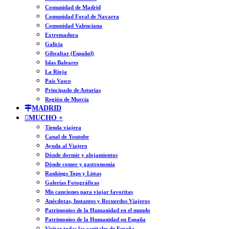
Comunidad de Madrid
Comunidad Foral de Navarra
Comunidad Valenciana
Extremadura
Galicia
Gibraltar (Español)
Islas Baleares
La Rioja
País Vasco
Principado de Asturias
Región de Murcia
MADRID
MUCHO +
Tienda viajera
Canal de Youtube
Ayuda al Viajero
Dónde dormir y alojamientos
Dónde comer y gastronomía
Rankings Tops y Listas
Galerías Fotográficas
Mis canciones para viajar favoritas
Anécdotas, Instantes y Recuerdos Viajeros
Patrimonios de la Humanidad en el mundo
Patrimonios de la Humanidad en España
Visitar todas las capitales de España