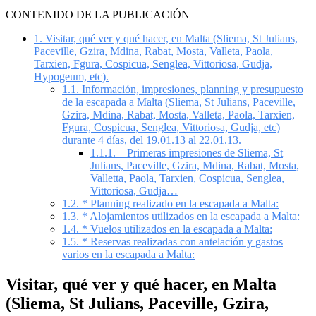
CONTENIDO DE LA PUBLICACIÓN
1.
Visitar, qué ver y qué hacer, en Malta (Sliema, St Julians,
Paceville, Gzira, Mdina, Rabat, Mosta, Valleta, Paola,
Tarxien, Fgura, Cospicua, Senglea, Vittoriosa, Gudja,
Hypogeum, etc).
1.1.
Información, impresiones, planning y presupuesto
de la escapada a Malta (Sliema, St Julians, Paceville,
Gzira, Mdina, Rabat, Mosta, Valleta, Paola, Tarxien,
Fgura, Cospicua, Senglea, Vittoriosa, Gudja, etc)
durante 4 días, del 19.01.13 al 22.01.13.
1.1.1.
– Primeras impresiones de Sliema, St
Julians, Paceville, Gzira, Mdina, Rabat, Mosta,
Valletta, Paola, Tarxien, Cospicua, Senglea,
Vittoriosa, Gudja…
1.2.
* Planning realizado en la escapada a Malta:
1.3.
* Alojamientos utilizados en la escapada a Malta:
1.4.
* Vuelos utilizados en la escapada a Malta:
1.5.
* Reservas realizadas con antelación y gastos
varios en la escapada a Malta:
Visitar, qué ver y qué hacer, en Malta
(Sliema, St Julians, Paceville, Gzira,