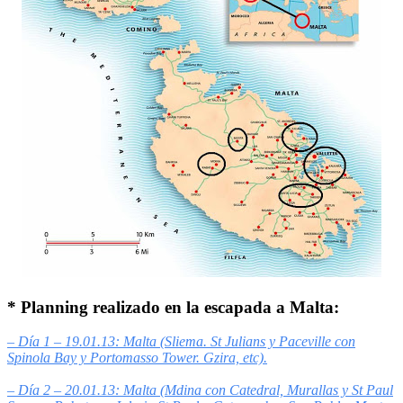
* Planning realizado en la escapada a Malta:
– Día 1 – 19.01.13: Malta (Sliema. St Julians y Paceville con
Spinola Bay y Portomasso Tower. Gzira, etc).
– Día 2 – 20.01.13: Malta (Mdina con Catedral, Murallas y St Paul