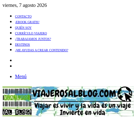
viernes, 7 agosto 2026
CONTACTO
¡EBOOK GRATIS!
QUIÉN SOY
CURRÍCULO VIAJERO
¿TRABAJAMOS JUNTOS?
DESTINOS
¿ME AYUDAS A CREAR CONTENIDO?
Artículo
al
Buscar
azar
Menú