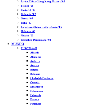
Japón-China (Hong Kong-Macao) ’08
Bélgica ’08
Portugal ’07
Tailandia ’07
Grecia ’07
Italia ’07
Inglaterra (Reino Unido)-Japón ’06
Holanda ’06
México ’05
República Dominicana ’04
MUNDO
EUROPA A-H
Albania
Alemania
Andorra
Austria
Bélgica
Bulgaria
Ciudad del Vaticano
Croacia
Dinamarca
Eslovaquia
Eslovenia
Estonia
Finlandia