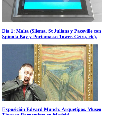
Día 1: Malta (Sliema. St Julians y Paceville con
Spinola Bay y Portomasso Tower. Gzira, etc).
Exposición Edvard Munch: Arquetipos. Museo
Thyssen-Bornemisza en Madrid.