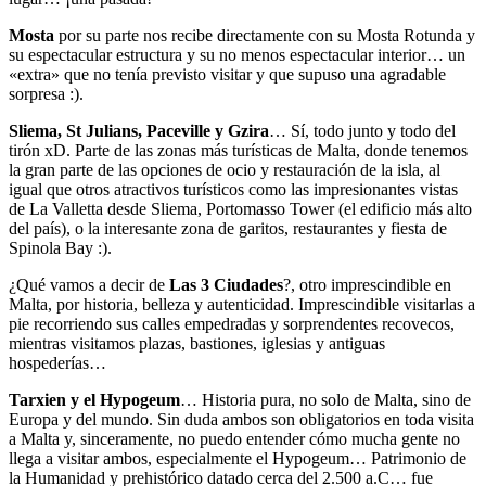
Mosta
por su parte nos recibe directamente con su Mosta Rotunda y
su espectacular estructura y su no menos espectacular interior… un
«extra» que no tenía previsto visitar y que supuso una agradable
sorpresa :).
Sliema, St Julians, Paceville y Gzira
… Sí, todo junto y todo del
tirón xD. Parte de las zonas más turísticas de Malta, donde tenemos
la gran parte de las opciones de ocio y restauración de la isla, al
igual que otros atractivos turísticos como las impresionantes vistas
de La Valletta desde Sliema, Portomasso Tower (el edificio más alto
del país), o la interesante zona de garitos, restaurantes y fiesta de
Spinola Bay :).
¿Qué vamos a decir de
Las 3 Ciudades
?, otro imprescindible en
Malta, por historia, belleza y autenticidad. Imprescindible visitarlas a
pie recorriendo sus calles empedradas y sorprendentes recovecos,
mientras visitamos plazas, bastiones, iglesias y antiguas
hospederías…
Tarxien y el Hypogeum
… Historia pura, no solo de Malta, sino de
Europa y del mundo. Sin duda ambos son obligatorios en toda visita
a Malta y, sinceramente, no puedo entender cómo mucha gente no
llega a visitar ambos, especialmente el Hypogeum… Patrimonio de
la Humanidad y prehistórico datado cerca del 2.500 a.C… fue