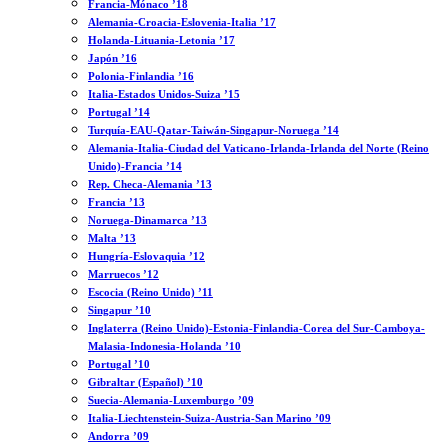
Francia-Mónaco ’18
Alemania-Croacia-Eslovenia-Italia ’17
Holanda-Lituania-Letonia ’17
Japón ’16
Polonia-Finlandia ’16
Italia-Estados Unidos-Suiza ’15
Portugal ’14
Turquía-EAU-Qatar-Taiwán-Singapur-Noruega ’14
Alemania-Italia-Ciudad del Vaticano-Irlanda-Irlanda del Norte (Reino
Unido)-Francia ’14
Rep. Checa-Alemania ’13
Francia ’13
Noruega-Dinamarca ’13
Malta ’13
Hungría-Eslovaquia ’12
Marruecos ’12
Escocia (Reino Unido) ’11
Singapur ’10
Inglaterra (Reino Unido)-Estonia-Finlandia-Corea del Sur-Camboya-
Malasia-Indonesia-Holanda ’10
Portugal ’10
Gibraltar (Español) ’10
Suecia-Alemania-Luxemburgo ’09
Italia-Liechtenstein-Suiza-Austria-San Marino ’09
Andorra ’09