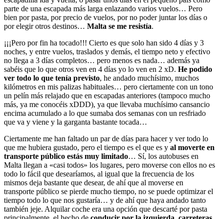
parte de una escapada más larga enlazando varios vuelos… Pero
bien por pasta, por precio de vuelos, por no poder juntar los días o
por elegir otros destinos…
Malta se me resistía
.
¡¡¡Pero por fin ha tocado!!! Cierto es que solo han sido 4 días y 3
noches, y entre vuelos, traslados y demás, el tiempo neto y efectivo
no llega a 3 días completos… pero menos es nada… además ya
sabéis que lo que otros ven en 4 días yo lo ven en 2 xD.
He podido
ver todo lo que tenía previsto
, he andado muchísimo, muchos
kilómetros en mis palizas habituales… pero ciertamente con un tono
un pelín más relajado que en escapadas anteriores (tampoco mucho
más, ya me conocéis xDDD), ya que llevaba muchísimo cansancio
encima acumulado a lo que sumaba dos semanas con un resfriado
que va y viene y la garganta bastante tocada…
Ciertamente me han faltado un par de días para hacer y ver todo lo
que me hubiera gustado, pero el tiempo es el que es y
al moverte en
transporte público estás muy limitado
… Sí, los autobuses en
Malta llegan a «casi todos» los lugares, pero moverse con ellos no es
todo lo fácil que desearíamos, al igual que la frecuencia de los
mismos deja bastante que desear, de ahí que al moverse en
transporte público se pierde mucho tiempo, no se puede optimizar el
tiempo todo lo que nos gustaría… y de ahí que haya andado tanto
también jeje. Alquilar coche era una opción que descarté por pasta
principalmente, el hecho de
conducir por la izquierda, carreteras