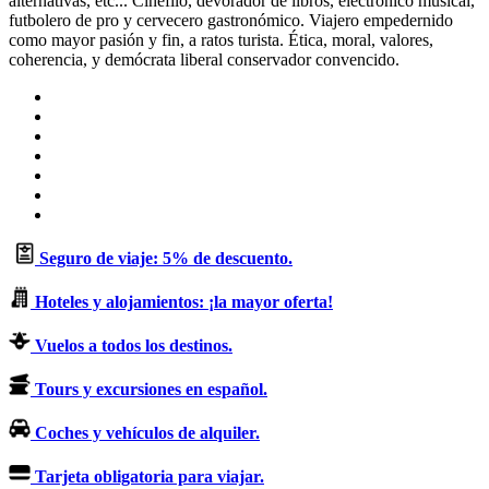
alternativas, etc... Cinéfilo, devorador de libros, electrónico musical,
futbolero de pro y cervecero gastronómico. Viajero empedernido
como mayor pasión y fin, a ratos turista. Ética, moral, valores,
coherencia, y demócrata liberal conservador convencido.
Sitio
web
Facebook
X
LinkedIn
Flickr
YouTube
Instagram
Seguro de viaje: 5% de descuento.
Hoteles y alojamientos: ¡la mayor oferta!
Vuelos a todos los destinos.
Tours y excursiones en español.
Coches y vehículos de alquiler.
Tarjeta obligatoria para viajar.