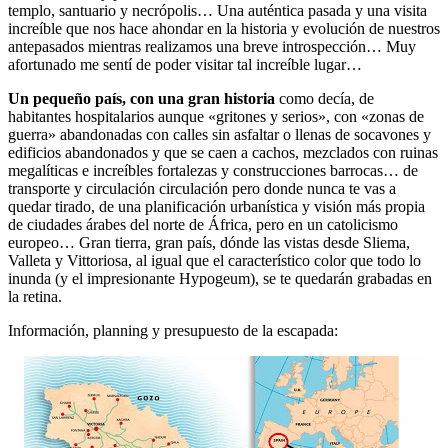
templo, santuario y necrópolis… Una auténtica pasada y una visita
increíble que nos hace ahondar en la historia y evolución de nuestros
antepasados mientras realizamos una breve introspección… Muy
afortunado me sentí de poder visitar tal increíble lugar…
Un pequeño país, con una gran historia
como decía, de
habitantes hospitalarios aunque «gritones y serios», con «zonas de
guerra» abandonadas con calles sin asfaltar o llenas de socavones y
edificios abandonados y que se caen a cachos, mezclados con ruinas
megalíticas e increíbles fortalezas y construcciones barrocas… de
transporte y circulación circulación pero donde nunca te vas a
quedar tirado, de una planificación urbanística y visión más propia
de ciudades árabes del norte de África, pero en un catolicismo
europeo… Gran tierra, gran país, dónde las vistas desde Sliema,
Valleta y Vittoriosa, al igual que el característico color que todo lo
inunda (y el impresionante Hypogeum), se te quedarán grabadas en
la retina.
Información, planning y presupuesto de la escapada: