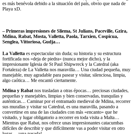
es más benévola debido a la situación del país, obvio que nada de
Playa xD.
– Primeras impresiones de Sliema, St Julians, Paceville, Gzira,
Mdina, Rabat, Mosta, Valletta, Paola, Tarxien, Cospicua,
Senglea, Vittoriosa, Gudja…
La Valletta
es espectacular sin duda; su historia y su estructura
fortificada nos «deja de piedra» (nunca mejor dicho), y la
impresionante Iglesia de St Paul Shipwreck y la Catedral (aka
Fortaleza) de La Valletta nos maravilla… Una ciudad pequeña, muy
manejable, muy agradable para pasear y visitar, silenciosa, limpia,
algo caótica… Me encantó ciertamente.
Mdina y Rabat
nos trasladan a otras épocas… preciosas ciudades,
pequeñas y manejables, limpias y bien conservadas, tranquilas y
auténticas… Caminar por el entramado medieval de Mdina, recorrer
sus murallas y visitar su Catedral, es una maravilla, pasando a
convertirse en una de las ciudades con más «encanto» que he
visitado, y lugar obligatorio a recorrer en toda visita a Malta…
Mientras que Rabat, nos ofrece unas impresionantes catacumbas
difíciles de describir y que difícilmente vas a poder visitar en otro
lugar… ¡una pasada!