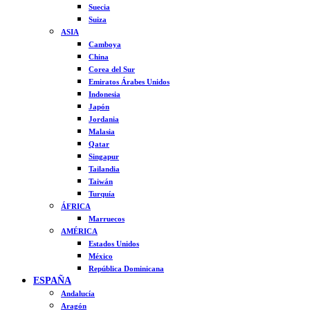
Suecia
Suiza
ASIA
Camboya
China
Corea del Sur
Emiratos Árabes Unidos
Indonesia
Japón
Jordania
Malasia
Qatar
Singapur
Tailandia
Taiwán
Turquía
ÁFRICA
Marruecos
AMÉRICA
Estados Unidos
México
República Dominicana
ESPAÑA
Andalucía
Aragón