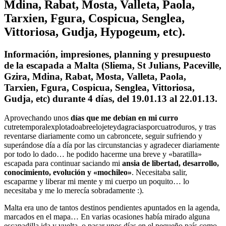
Mdina, Rabat, Mosta, Valleta, Paola,
Tarxien, Fgura, Cospicua, Senglea,
Vittoriosa, Gudja, Hypogeum, etc).
Información, impresiones, planning y presupuesto
de la escapada a Malta (Sliema, St Julians, Paceville,
Gzira, Mdina, Rabat, Mosta, Valleta, Paola,
Tarxien, Fgura, Cospicua, Senglea, Vittoriosa,
Gudja, etc) durante 4 días, del 19.01.13 al 22.01.13.
Aprovechando unos
días que me debían en mi curro
cutretemporalexplotadoabreelojeteydagraciasporcuatroduros, y tras
reventarse diariamente como un cabroncete, seguir sufriendo y
superándose día a día por las circunstancias y agradecer diariamente
por todo lo dado… he podido hacerme una breve y «baratilla»
escapada para continuar saciando mi
ansia de libertad, desarrollo,
conocimiento, evolución y «mochileo»
. Necesitaba salir,
escaparme y liberar mi mente y mi cuerpo un poquito… lo
necesitaba y me lo merecía sobradamente :).
Malta era uno de tantos destinos pendientes apuntados en la agenda,
marcados en el mapa… En varias ocasiones había mirado alguna
escapadilla ida y vuelta, o pasar unos días en el pequeño país como