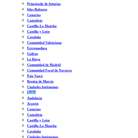
Principado de Asturias
Islas Baleares
Canarias
Cantabria
Castilla-La Mancha
Castilla y León
Cataluña
Comunidad Valenciana
Extremadura
Galicia
La Rioja
Comunidad de Madrid
Comunidad Foral de Navarra
País Vasco
Región de Murcia
Ciudades Autónomas
Todos
Andalucía
Aragón
Canarias
Cantabria
Castilla y León
Castilla-La Mancha
Cataluña
Ciudades Autónomas