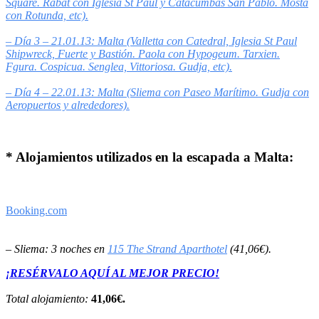
Square. Rabat con Iglesia St Paul y Catacumbas San Pablo. Mosta
con Rotunda, etc).
– Día 3 – 21.01.13: Malta (Valletta con Catedral, Iglesia St Paul
Shipwreck, Fuerte y Bastión. Paola con Hypogeum. Tarxien.
Fgura. Cospicua. Senglea, Vittoriosa. Gudja, etc).
– Día 4 – 22.01.13: Malta (Sliema con Paseo Marítimo. Gudja con
Aeropuertos y alrededores).
* Alojamientos utilizados en la escapada a Malta:
Booking.com
– Sliema: 3 noches en
115 The Strand Aparthotel
(41,06€).
¡RESÉRVALO AQUÍ AL MEJOR PRECIO!
Total alojamiento:
41,06€.