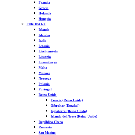
Francia
Grecia
Holanda
Hungría
EUROPA I-Z
Irlanda
Islandia
Italia
Letonia
Liechtenstein
Lituania
Luxemburgo
Malta
Mónaco
Noruega
Polonia
Portugal
Reino Unido
Escocia (Reino Unido)
Gibraltar (Español)
Inglaterra (Reino Unido)
Irlanda del Norte (Reino Unido)
República Checa
Rumanía
San Marino