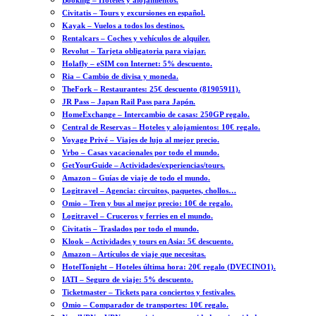
Booking – Hoteles y alojamientos.
Civitatis – Tours y excursiones en español.
Kayak – Vuelos a todos los destinos.
Rentalcars – Coches y vehículos de alquiler.
Revolut – Tarjeta obligatoria para viajar.
Holafly – eSIM con Internet: 5% descuento.
Ria – Cambio de divisa y moneda.
TheFork – Restaurantes: 25€ descuento (81905911).
JR Pass – Japan Rail Pass para Japón.
HomeExchange – Intercambio de casas: 250GP regalo.
Central de Reservas – Hoteles y alojamientos: 10€ regalo.
Voyage Privé – Viajes de lujo al mejor precio.
Vrbo – Casas vacacionales por todo el mundo.
GetYourGuide – Actividades/experiencias/tours.
Amazon – Guías de viaje de todo el mundo.
Logitravel – Agencia: circuitos, paquetes, chollos…
Omio – Tren y bus al mejor precio: 10€ de regalo.
Logitravel – Cruceros y ferries en el mundo.
Civitatis – Traslados por todo el mundo.
Klook – Actividades y tours en Asia: 5€ descuento.
Amazon – Artículos de viaje que necesitas.
HotelTonight – Hoteles última hora: 20€ regalo (DVECINO1).
IATI – Seguro de viaje: 5% descuento.
Ticketmaster – Tickets para conciertos y festivales.
Omio – Comparador de transportes: 10€ regalo.