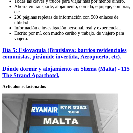
Todas las claves y trucos para viajar más por menos dinero.
Ahorra en transporte, alojamiento, comida, equipaje, compras,
etc.
200 páginas repletas de información con 500 enlaces de
utilidad
Información e investigación personal, real y experiencial.
Escrito por mí, con mucho cariño y trabajo, de viajero para
viajero.
Día
Día 5: Eslovaquia (Bratislava: barrios residenciales
5:
comunistas, pirámide invertida, Aeropuerto, etc).
Eslovaquia
(Bratislava:
Dónde
Dónde dormir y alojamiento en Sliema (Malta) - 115
barrios
dormir
The Strand Aparthotel.
residenciales
y
comunistas,
alojamiento
pirámide
Artículos relacionados
en
invertida,
Sliema
Aeropuerto,
(Malta)
etc).
-
115
The
Strand
Aparthotel.