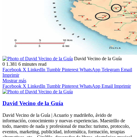
Follow
Send
David Vecino de la Guía
on
an
0
1.381
6 minutes read
X
email
Facebook
X
LinkedIn
Tumblr
Pinterest
WhatsApp
Telegram
Email
Imprimir
Mostrar más
Facebook
X
LinkedIn
Tumblr
Pinterest
WhatsApp
Email
Imprimir
David Vecino de la Guía
David Vecino de la Guía | Acuario y madrileño, ávido de
información, conocimiento y nuevas experiencias. Maestrillo de
todo, maestro de nada y profesional de mucho: turismo, protocolo,
eventos, marketing, publicidad, informática, formación, terapias