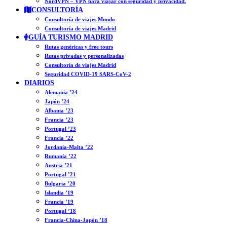
NordVPN – VPN para viajar con seguridad y privacidad.
CONSULTORÍA
Consultoría de viajes Mundo
Consultoría de viajes Madrid
GUÍA TURISMO MADRID
Rutas genéricas y free tours
Rutas privadas y personalizadas
Consultoría de viajes Madrid
Seguridad COVID-19 SARS-CoV-2
DIARIOS
Alemania ’24
Japón ’24
Albania ’23
Francia ’23
Portugal ’23
Francia ’22
Jordania-Malta ’22
Rumanía ’22
Austria ’21
Portugal ’21
Bulgaria ’20
Islandia ’19
Francia ’19
Portugal ’18
Francia-China-Japón ’18