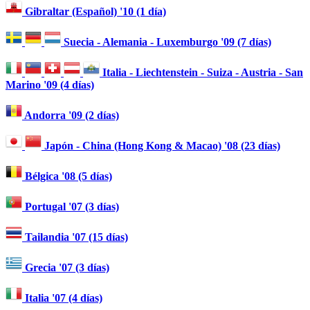
Gibraltar (Español) '10 (1 día)
Suecia - Alemania - Luxemburgo '09 (7 días)
Italia - Liechtenstein - Suiza - Austria - San
Marino '09 (4 días)
Andorra '09 (2 días)
Japón - China (Hong Kong & Macao) '08 (23 días)
Bélgica '08 (5 días)
Portugal '07 (3 días)
Tailandia '07 (15 días)
Grecia '07 (3 días)
Italia '07 (4 días)