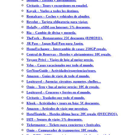
Booking – Hoteles y alojamientos.
Civitatis – Tours y excursiones en español.
Kayak – Vuelos a todos los destinos.
Rentalcars – Coches y vehículos de alquiler.
Revolut – Tarjeta obligatoria para viajar.
Holafly – eSIM con Internet: 5% descuento.
Ria – Cambio de divisa y moneda.
TheFork – Restaurantes: 25€ descuento (81905911).
JR Pass – Japan Rail Pass para Japón.
HomeExchange – Intercambio de casas: 250GP regalo.
Central de Reservas – Hoteles y alojamientos: 10€ regalo.
Voyage Privé – Viajes de lujo al mejor precio.
Vrbo – Casas vacacionales por todo el mundo.
GetYourGuide – Actividades/experiencias/tours.
Amazon – Guías de viaje de todo el mundo.
Logitravel – Agencia: circuitos, paquetes, chollos…
Omio – Tren y bus al mejor precio: 10€ de regalo.
Logitravel – Cruceros y ferries en el mundo.
Civitatis – Traslados por todo el mundo.
Klook – Actividades y tours en Asia: 5€ descuento.
Amazon – Artículos de viaje que necesitas.
HotelTonight – Hoteles última hora: 20€ regalo (DVECINO1).
IATI – Seguro de viaje: 5% descuento.
Ticketmaster – Tickets para conciertos y festivales.
Omio – Comparador de transportes: 10€ regalo.