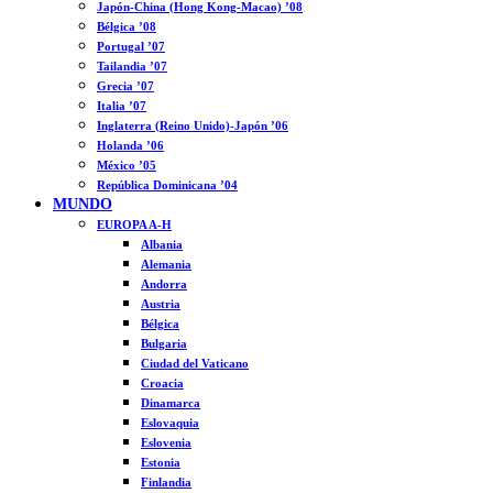
Japón-China (Hong Kong-Macao) ’08
Bélgica ’08
Portugal ’07
Tailandia ’07
Grecia ’07
Italia ’07
Inglaterra (Reino Unido)-Japón ’06
Holanda ’06
México ’05
República Dominicana ’04
MUNDO
EUROPA A-H
Albania
Alemania
Andorra
Austria
Bélgica
Bulgaria
Ciudad del Vaticano
Croacia
Dinamarca
Eslovaquia
Eslovenia
Estonia
Finlandia