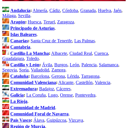
Andalucía
:
Almería
,
Cádiz
,
Córdoba
,
Granada
,
Huelva
,
Jaén
,
Málaga
,
Sevilla
.
Aragón
:
Huesca
,
Teruel
,
Zaragoza
.
Principado de Asturias
.
Islas Baleares
.
Canarias
:
Santa Cruz de Tenerife
,
Las Palmas
.
Cantabria
.
Castilla-La Mancha
:
Albacete
,
Ciudad Real
,
Cuenca
,
Guadalajara
,
Toledo
.
Castilla y León
:
Ávila
,
Burgos
,
León
,
Palencia
,
Salamanca
,
Segovia
,
Soria
,
Valladolid
,
Zamora
.
Cataluña
:
Barcelona
,
Gerona
,
Lérida
,
Tarragona
.
Comunidad Valenciana
:
Alicante
,
Castellón
,
Valencia
.
Extremadura
:
Badajoz
,
Cáceres
.
Galicia
:
La Coruña
,
Lugo
,
Orense
,
Pontevedra
.
La Rioja
.
Comunidad de Madrid
.
Comunidad Foral de Navarra
.
País Vasco
:
Álava
,
Guipúzcoa
,
Vizcaya
.
Región de Murcia
.