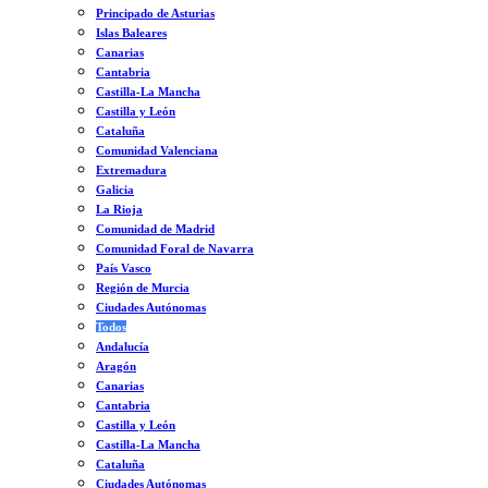
Principado de Asturias
Islas Baleares
Canarias
Cantabria
Castilla-La Mancha
Castilla y León
Cataluña
Comunidad Valenciana
Extremadura
Galicia
La Rioja
Comunidad de Madrid
Comunidad Foral de Navarra
País Vasco
Región de Murcia
Ciudades Autónomas
Todos
Andalucía
Aragón
Canarias
Cantabria
Castilla y León
Castilla-La Mancha
Cataluña
Ciudades Autónomas