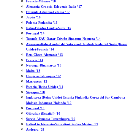
Francia-Mónaco ’18
Alemania-Croacia-Eslovenia-Italia ’17
Holanda-Lituania-Letonia ’17
Japón ’16
Polonia-Finlandia ’16
Italia-Estados Unidos-Suiza ’15
Portugal ’14
Turquía-EAU-Qatar-Taiwán-Singapur-Noruega ’14
Alemania-Italia-Ciudad del Vaticano-Irlanda-Irlanda del Norte (Reino
Unido)-Francia ’14
Rep. Checa-Alemania ’13
Francia ’13
Noruega-Dinamarca ’13
Malta ’13
Hungría-Eslovaquia ’12
Marruecos ’12
Escocia (Reino Unido) ’11
Singapur ’10
Inglaterra (Reino Unido)-Estonia-Finlandia-Corea del Sur-Camboya-
Malasia-Indonesia-Holanda ’10
Portugal ’10
Gibraltar (Español) ’10
Suecia-Alemania-Luxemburgo ’09
Italia-Liechtenstein-Suiza-Austria-San Marino ’09
Andorra ’09