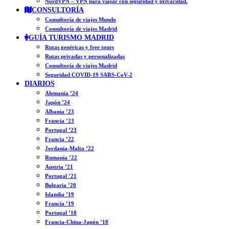
NordVPN – VPN para viajar con seguridad y privacidad.
CONSULTORÍA
Consultoría de viajes Mundo
Consultoría de viajes Madrid
GUÍA TURISMO MADRID
Rutas genéricas y free tours
Rutas privadas y personalizadas
Consultoría de viajes Madrid
Seguridad COVID-19 SARS-CoV-2
DIARIOS
Alemania ’24
Japón ’24
Albania ’23
Francia ’23
Portugal ’23
Francia ’22
Jordania-Malta ’22
Rumanía ’22
Austria ’21
Portugal ’21
Bulgaria ’20
Islandia ’19
Francia ’19
Portugal ’18
Francia-China-Japón ’18