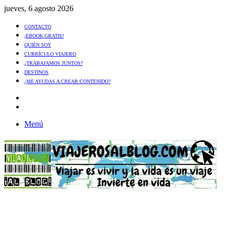
jueves, 6 agosto 2026
CONTACTO
¡EBOOK GRATIS!
QUIÉN SOY
CURRÍCULO VIAJERO
¿TRABAJAMOS JUNTOS?
DESTINOS
¿ME AYUDAS A CREAR CONTENIDO?
Artículo
al
Buscar
azar
Menú