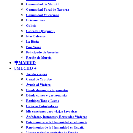
Comunidad de Madrid
Comunidad Foral de Navarra
Comunidad Valenciana
Extremadura
Galicia
Gibraltar (Español)
Islas Baleares
La Rioja
País Vasco
Principado de Asturias
Región de Murcia
MADRID
MUCHO +
Tienda viajera
Canal de Youtube
Ayuda al Viajero
Dónde dormir y alojamientos
Dónde comer y gastronomía
Rankings Tops y Listas
Galerías Fotográficas
Mis canciones para viajar favoritas
Anécdotas, Instantes y Recuerdos Viajeros
Patrimonios de la Humanidad en el mundo
Patrimonios de la Humanidad en España
Visitar todas las capitales de España