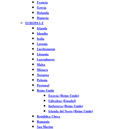
Francia
Grecia
Holanda
Hungría
EUROPA I-Z
Irlanda
Islandia
Italia
Letonia
Liechtenstein
Lituania
Luxemburgo
Malta
Mónaco
Noruega
Polonia
Portugal
Reino Unido
Escocia (Reino Unido)
Gibraltar (Español)
Inglaterra (Reino Unido)
Irlanda del Norte (Reino Unido)
República Checa
Rumanía
San Marino