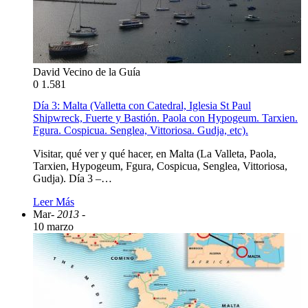
David Vecino de la Guía
0
1.581
Día 3: Malta (Valletta con Catedral, Iglesia St Paul
Shipwreck, Fuerte y Bastión. Paola con Hypogeum. Tarxien.
Fgura. Cospicua. Senglea, Vittoriosa. Gudja, etc).
Visitar, qué ver y qué hacer, en Malta (La Valleta, Paola,
Tarxien, Hypogeum, Fgura, Cospicua, Senglea, Vittoriosa,
Gudja). Día 3 –…
Leer Más
Mar
- 2013 -
10 marzo