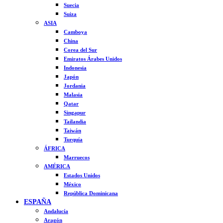
Suecia
Suiza
ASIA
Camboya
China
Corea del Sur
Emiratos Árabes Unidos
Indonesia
Japón
Jordania
Malasia
Qatar
Singapur
Tailandia
Taiwán
Turquía
ÁFRICA
Marruecos
AMÉRICA
Estados Unidos
México
República Dominicana
ESPAÑA
Andalucía
Aragón