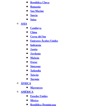
República Checa
Rumanía
San Marino
Suecia
Suiza
ASIA
Camboya
China
Corea del Sur
Emiratos Árabes Unidos
Indonesia
Japón
Jordania
Malasia
Qatar
Singapur
Tailandia
Taiwán
Turquía
ÁFRICA
Marruecos
AMÉRICA
Estados Unidos
México
República Dominicana