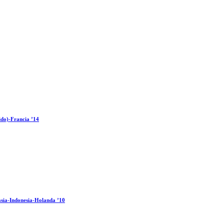
ido)-Francia ’14
sia-Indonesia-Holanda ’10