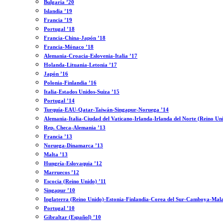
Bulgaria ’20
Islandia ’19
Francia ’19
Portugal ’18
Francia-China-Japón ’18
Francia-Mónaco ’18
Alemania-Croacia-Eslovenia-Italia ’17
Holanda-Lituania-Letonia ’17
Japón ’16
Polonia-Finlandia ’16
Italia-Estados Unidos-Suiza ’15
Portugal ’14
Turquía-EAU-Qatar-Taiwán-Singapur-Noruega ’14
Alemania-Italia-Ciudad del Vaticano-Irlanda-Irlanda del Norte (Reino Un
Rep. Checa-Alemania ’13
Francia ’13
Noruega-Dinamarca ’13
Malta ’13
Hungría-Eslovaquia ’12
Marruecos ’12
Escocia (Reino Unido) ’11
Singapur ’10
Inglaterra (Reino Unido)-Estonia-Finlandia-Corea del Sur-Camboya-Mala
Portugal ’10
Gibraltar (Español) ’10