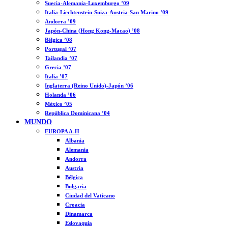
Suecia-Alemania-Luxemburgo ’09
Italia-Liechtenstein-Suiza-Austria-San Marino ’09
Andorra ’09
Japón-China (Hong Kong-Macao) ’08
Bélgica ’08
Portugal ’07
Tailandia ’07
Grecia ’07
Italia ’07
Inglaterra (Reino Unido)-Japón ’06
Holanda ’06
México ’05
República Dominicana ’04
MUNDO
EUROPA A-H
Albania
Alemania
Andorra
Austria
Bélgica
Bulgaria
Ciudad del Vaticano
Croacia
Dinamarca
Eslovaquia