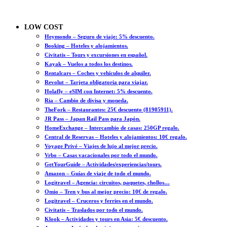
LOW COST
Heymondo – Seguro de viaje: 5% descuento.
Booking – Hoteles y alojamientos.
Civitatis – Tours y excursiones en español.
Kayak – Vuelos a todos los destinos.
Rentalcars – Coches y vehículos de alquiler.
Revolut – Tarjeta obligatoria para viajar.
Holafly – eSIM con Internet: 5% descuento.
Ria – Cambio de divisa y moneda.
TheFork – Restaurantes: 25€ descuento (81905911).
JR Pass – Japan Rail Pass para Japón.
HomeExchange – Intercambio de casas: 250GP regalo.
Central de Reservas – Hoteles y alojamientos: 10€ regalo.
Voyage Privé – Viajes de lujo al mejor precio.
Vrbo – Casas vacacionales por todo el mundo.
GetYourGuide – Actividades/experiencias/tours.
Amazon – Guías de viaje de todo el mundo.
Logitravel – Agencia: circuitos, paquetes, chollos…
Omio – Tren y bus al mejor precio: 10€ de regalo.
Logitravel – Cruceros y ferries en el mundo.
Civitatis – Traslados por todo el mundo.
Klook – Actividades y tours en Asia: 5€ descuento.