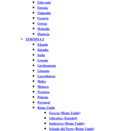
Eslovenia
Estonia
Finlandia
Francia
Grecia
Holanda
Hungría
EUROPA I-Z
Irlanda
Islandia
Italia
Letonia
Liechtenstein
Lituania
Luxemburgo
Malta
Mónaco
Noruega
Polonia
Portugal
Reino Unido
Escocia (Reino Unido)
Gibraltar (Español)
Inglaterra (Reino Unido)
Irlanda del Norte (Reino Unido)