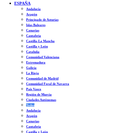
ESPAÑA
Andalucía
Aragón
Principado de Asturias
Islas Baleares
Canarias
Cantabria
Castilla-La Mancha
Castilla y León
Cataluña
Comunidad Valenciana
Extremadura
Galicia
La Rioja
Comunidad de Madrid
Comunidad Foral de Navarra
País Vasco
Región de Murcia
Ciudades Autónomas
Todos
Andalucía
Aragón
Canarias
Cantabria
Castilla y León