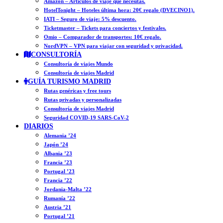
Amazon – Artículos de viaje que necesitas.
HotelTonight – Hoteles última hora: 20€ regalo (DVECINO1).
IATI – Seguro de viaje: 5% descuento.
Ticketmaster – Tickets para conciertos y festivales.
Omio – Comparador de transportes: 10€ regalo.
NordVPN – VPN para viajar con seguridad y privacidad.
CONSULTORÍA
Consultoría de viajes Mundo
Consultoría de viajes Madrid
GUÍA TURISMO MADRID
Rutas genéricas y free tours
Rutas privadas y personalizadas
Consultoría de viajes Madrid
Seguridad COVID-19 SARS-CoV-2
DIARIOS
Alemania ’24
Japón ’24
Albania ’23
Francia ’23
Portugal ’23
Francia ’22
Jordania-Malta ’22
Rumanía ’22
Austria ’21
Portugal ’21