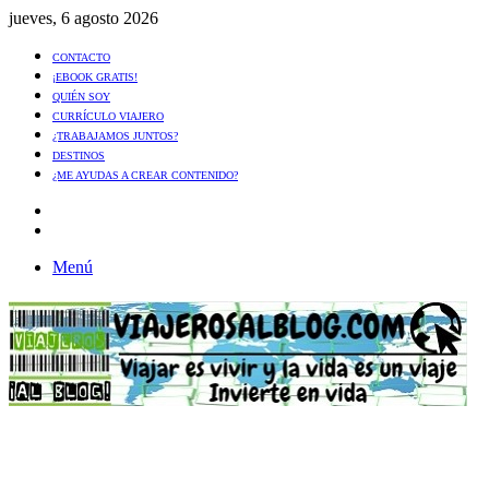
jueves, 6 agosto 2026
CONTACTO
¡EBOOK GRATIS!
QUIÉN SOY
CURRÍCULO VIAJERO
¿TRABAJAMOS JUNTOS?
DESTINOS
¿ME AYUDAS A CREAR CONTENIDO?
Artículo
al
Buscar
azar
Menú